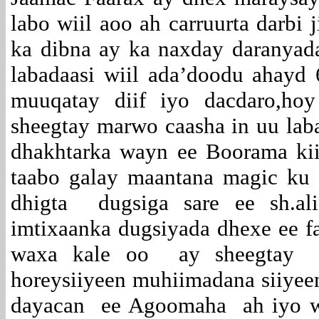
labo wiil aoo ah carruurta darbi
ka dibna ay ka naxday daranyad
labadaasi wiil ada’doodu ahayd 6
muuqatay diif iyo dacdaro,hoy
sheegtay marwo caasha in uu laba
dhakhtarka wayn ee Boorama ki
taabo galay maantana magic ku
dhigta dugsiga sare ee sh.ali
imtixaanka dugsiyada dhexe ee f
waxa kale oo ay sheegtay 
horeysiiyeen muhiimadana siiyee
dayacan ee Agoomaha ah iyo wa