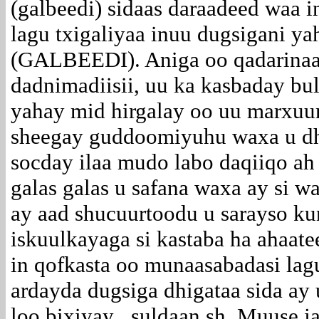
(galbeedi) sidaas daraadeed waa 
lagu txigaliyaa inuu dugsigani y
(GALBEEDI). Aniga oo qadarinaaya
dadnimadiisii, uu ka kasbaday b
yahay mid hirgalay oo uu marxuu
sheegay guddoomiyuhu waxa u dha
socday ilaa mudo labo daqiiqo ah
galas galas u safana waxa ay si w
ay aad shucuurtoodu u sarayso 
iskuulkayaga si kastaba ha ahaa
in qofkasta oo munaasabadasi lag
ardayda dugsiga dhigataa sida ay
loo bixiyay , suldaan sh. Muuse 