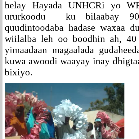
helay Hayada UNHCRi yo WFP
ururkoodu ku bilaabay 90
quudintoodaba hadase waxaa du
wiilalba leh oo boodhin ah, 4
yimaadaan magaalada gudaheeda
kuwa awoodi waayay inay dhigtaa
bixiyo.