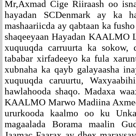
Mr,Axmad Cige Riiraash oo isna
hayadan SCDenmark ay ka ha
mashaariicda ay qabtaan ka fusho
shaqeeyaan Hayadan KAALMO LNG
xuquuqda carruurta ka sokow, 
tababar xirfadeeyo ka fula xarun
xubnaha ka qayb galayaasha ina
xuquuqda caruurtu, Waxyaabih
hawlahooda shaqo. Madaxa waa
KAALMO Marwo Madiina Axmed Ja
ururkooda kaalmo oo ku Unk
magaalada Borama maalin G
Jaamac Faarax ay dhex maraysay