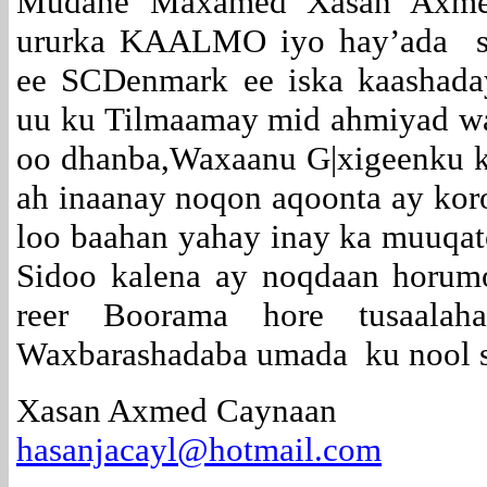
Mudane Maxamed Xasan Axm
ururka KAALMO iyo hay’ada sa
ee SCDenmark ee iska kaashada
uu ku Tilmaamay mid ahmiyad wa
oo dhanba,Waxaanu G|xigeenku k
ah inaanay noqon aqoonta ay kor
loo baahan yahay inay ka muuqat
Sidoo kalena ay noqdaan horumoo
reer Boorama hore tusaala
Waxbarashadaba umada ku nool s
Xasan Axmed Caynaan
hasanjacayl@hotmail.com