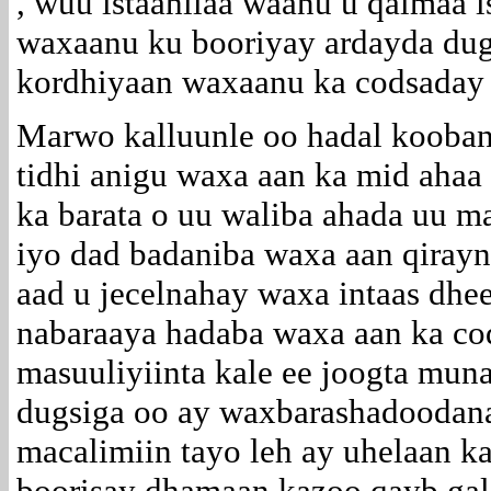
, wuu istaahilaa waanu u qalmaa i
waxaanu ku booriyay ardayda du
kordhiyaan waxaanu ka codsaday 
Marwo kalluunle oo hadal kooban
tidhi anigu waxa aan ka mid ahaa
ka barata o uu waliba ahada uu ma
iyo dad badaniba waxa aan qira
aad u jecelnahay waxa intaas dhe
nabaraaya hadaba waxa aan ka co
masuuliyiinta kale ee joogta mun
dugsiga oo ay waxbarashadoodana
macalimiin tayo leh ay uhelaan k
boorisay dhamaan kazoo qayb gal