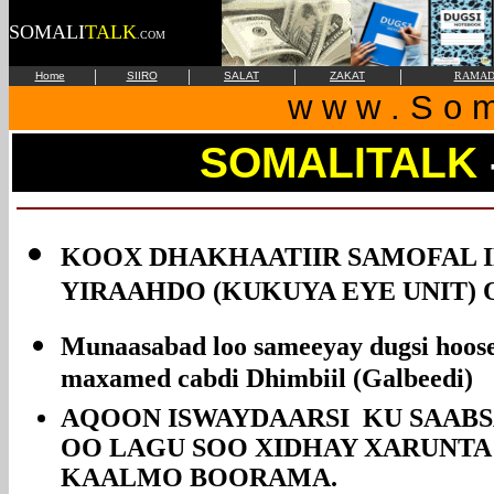
SOMALI
TALK
.COM
|
|
|
|
Home
SIIRO
SALAT
ZAKAT
RAMAD
w w w . S o m 
SOMALITALK
KOOX DHAKHAATIIR SAMOFAL 
YIRAAHDO (KUKUYA EYE UNIT)
Munaasabad loo sameeyay dugsi hoo
maxamed cabdi Dhimbiil (Galbeedi)
AQOON ISWAYDAARSI KU SAAB
OO LAGU SOO XIDHAY XARUNTA
KAALMO BOORAMA.