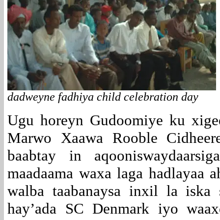
dadweyne fadhiya child celebration day
Ugu horeyn Gudoomiye ku xig
Marwo Xaawa Rooble Cidheere
baabtay in aqooniswaydaarsi
maadaama waxa laga hadlayaa a
walba taabanaysa inxil la iska
hay’ada SC Denmark iyo waax