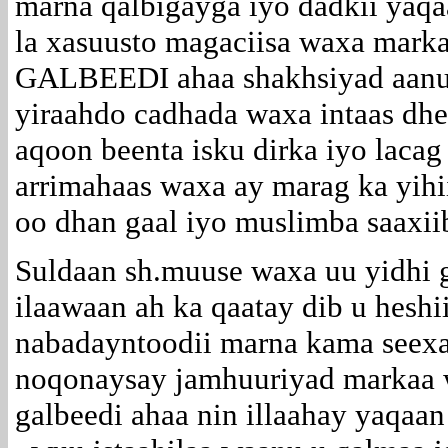
marna qalbigayga iyo dadkii yaq
la xasuusto magaciisa waxa mar
GALBEEDI ahaa shakhsiyad aanu 
yiraahdo cadhada waxa intaas dh
aqoon beenta isku dirka iyo laca
arrimahaas waxa ay marag ka yih
oo dhan gaal iyo muslimba saaxii
Suldaan sh.muuse waxa uu yidhi g
ilaawaan ah ka qaatay dib u heshii
nabadayntoodii marna kama seexa
noqonaysay jamhuuriyad markaa 
galbeedi ahaa nin illaahay yaqaa