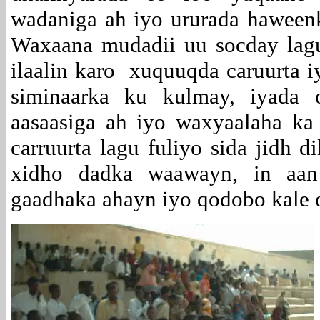
wadaniga ah iyo ururada haween
Waxaana mudadii uu socday lagu
ilaalin karo xuquuqda caruurta 
siminaarka ku kulmay, iyada 
aasaasiga ah iyo waxyaalaha k
carruurta lagu fuliyo sida jidh d
xidho dadka waawayn, in aan 
gaadhaka ahayn iyo qodobo kale