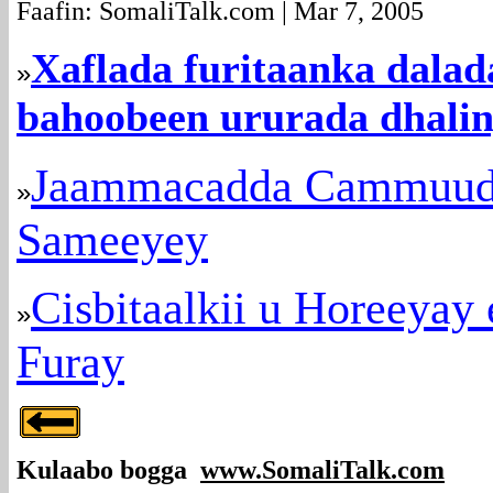
Faafin: SomaliTalk.com | Mar 7, 2005
Xaflada furitaanka dala
»
bahoobeen ururada dhali
Jaammacadda Cammuud 
»
Sameeyey
Cisbitaalkii u Horeeyay
»
Furay
Kulaabo bogga
www.SomaliTalk.com