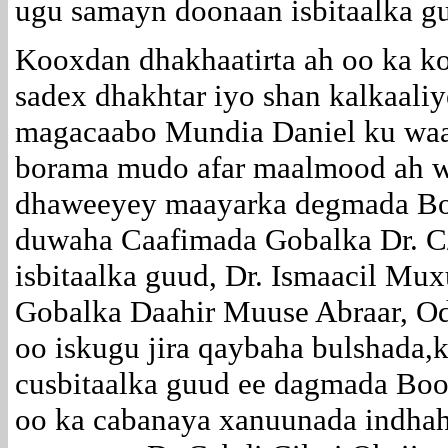
ugu samayn doonaan isbitaalka g
Kooxdan dhakhaatirta ah oo ka k
sadex dhakhtar iyo shan kalkaali
magacaabo Mundia Daniel ku waa
borama mudo afar maalmood ah w
dhaweeyey maayarka degmada Bo
duwaha Caafimada Gobalka Dr. C
isbitaalka guud, Dr. Ismaacil Mu
Gobalka Daahir Muuse Abraar, O
oo iskugu jira qaybaha bulshada,
cusbitaalka guud ee dagmada Boo
oo ka cabanaya xanuunada indhah