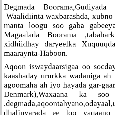
Degmada Boorama,Gudiyada
Waalidiinta waxbarashda, xubno 
manta loogu soo gaba gabee
Magaalada Boorama ,tababar
xidhiidhay daryeelka Xuquuqd
maaraynta-Haboon.
Aqoon iswaydaarsigaa oo socda
kaashaday ururkka wadaniga ah
agoomaha ah iyo hayada gar-gaar
Denmark),Waxaana ka soo
,degmada,aqoontahyano,oda
dhalinyarada ee loo yaqaano