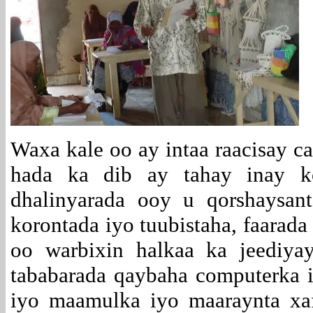
Waxa kale oo ay intaa raacisay c
hada ka dib ay tahay inay ko
dhalinyarada ooy u qorshaysan
korontada iyo tuubistaha, faarad
oo warbixin halkaa ka jeediya
tababarada qaybaha computerka 
iyo maamulka iyo maaraynta xa