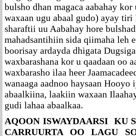
bulsho dhan magaca aabahay kor u
waxaan ugu abaal gudo) ayay tiri 
sharaftii uu Aabahay hore bulsha
mahadsantihiin sida qiimaha leh 
boorisay ardayda dhigata Dugsig
waxbarashana kor u qaadaan oo aa
waxbarasho ilaa heer Jaamacadee
wanaaga aadnoo haysaan Hooyo i
abaalkiina, laakiin waxaan Ilaaha
gudi lahaa abaalkaa.
AQOON ISWAYDAARSI KU 
CARRUURTA OO LAGU SO