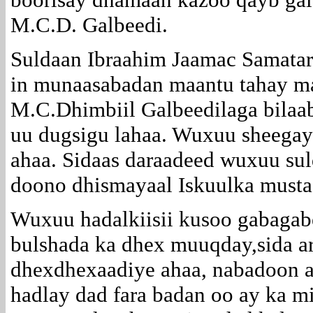
M.C.D. Galbeedi.
Suldaan Ibraahim Jaamac Samatar 
in munaasabadan maantu tahay ma
M.C.Dhimbiil Galbeedilaga bilaa
uu dugsigu lahaa. Wuxuu sheegay 
ahaa. Sidaas daraadeed wuxuu sul
doono dhismayaal Iskuulka musta
Wuxuu hadalkiisii kusoo gabaga
bulshada ka dhex muuqday,sida ar
dhexdhexaadiye ahaa, nabadoon a
hadlay dad fara badan oo ay ka m