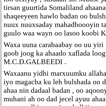
tirsan guurtida Somaliland ahaa
shaqeeyeen hawlo badan oo buls
nuux nuuxsaday mahadhoooyin taa
guulo waa wayn oo lasoo koobi Ka
Waxa uuna carabaabay oo uu yiri 
goob joog ka ahaado xaflada loo
M.C.D.GALBEEDI .
Waxaanu yidhi marxuumku allaha 
iyo magacba ku leh bulshada oo d
ahaa nin dadaal badan , oo aqoon
muhani ah oo dad jecel ayuu ahaa