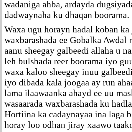
wadaniga ahba, ardayda dugsiyada 
dadwaynaha ku dhaqan boorama.
Waxa ugu horayn hadal koban ka 
waxbarashada ee Gobalka Awdal
aanu sheegay galbeedi allaha u n
leh bulshada reer boorama iyo gu
waxa kaloo sheegay inuu galbeedi
iyo dibada kala joogaa ay run aha
lama ilaawaanka ahayd ee uu mas
wasaarada waxbarashada ku hadla
Hortiina ka cadaynayaa ina laga 
horay loo odhan jiray xaawo taak