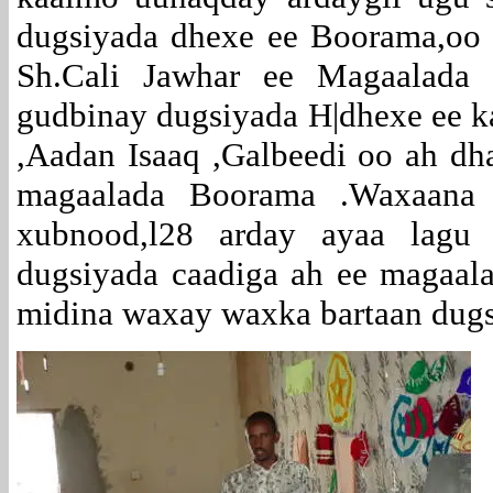
dugsiyada dhexe ee Boorama,oo 
Sh.Cali Jawhar ee Magaalada 
gudbinay dugsiyada H|dhexe ee k
,Aadan Isaaq ,Galbeedi oo ah d
magaalada Boorama .Waxaana 
xubnood,l28 arday ayaa lagu
dugsiyada caadiga ah ee magaal
midina waxay waxka bartaan dugs