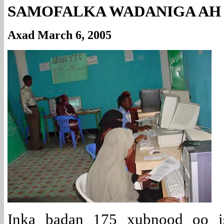
SAMOFALKA WADANIGA AH
Axad March 6, 2005
Inka badan 175 xubnood oo is