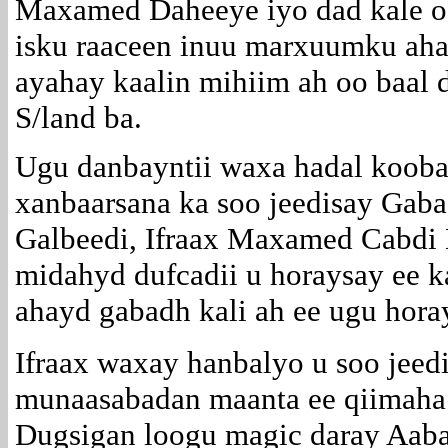
Maxamed Daheeye iyo dad kale o
isku raaceen inuu marxuumku ahaa
ayahay kaalin mihiim ah oo baal 
S/land ba.
Ugu danbayntii waxa hadal kooban
xanbaarsana ka soo jeedisay Gab
Galbeedi, Ifraax Maxamed Cabdi D
midahyd dufcadii u horaysay ee k
ahayd gabadh kali ah ee ugu hora
Ifraax waxay hanbalyo u soo jee
munaasabadan maanta ee qiimaha 
Dugsigan loogu magic daray Aaba