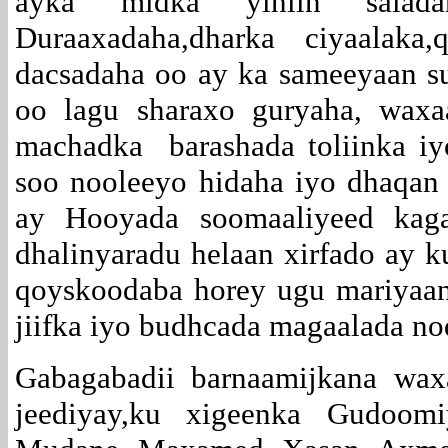
ayka midka yihiin saladaha
Duraaxadaha,dharka ciyaalaka
dacsadaha oo ay ka sameeyaan s
oo lagu sharaxo guryaha, waxa
machadka barashada toliinka iy
soo nooleeyo hidaha iyo dhaqan k
ay Hooyada soomaaliyeed kaga 
dhalinyaradu helaan xirfado ay k
qoyskoodaba horey ugu mariyaan,
jiifka iyo budhcada magaala
Gabagabadii barnaamijkana wax
jeediyay,ku xigeenka Gudoom