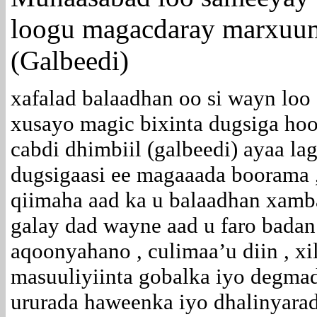
loogu magacdaray marxuu
(Galbeedi)
xafalad balaadhan oo si wayn loo
xusayo magic bixinta dugsiga ho
cabdi dhimbiil (galbeedi) ayaa la
dugsigaasi ee magaaada boorama
qiimaha aad ka u balaadhan xamb
galay dad wayne aad u faro badan 
aqoonyahano , culimaa’u diin , xi
masuuliyiinta gobalka iyo degmada
ururada haweenka iyo dhalinyara