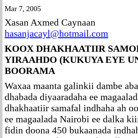
Mar 7, 2005
Xasan Axmed Caynaan
hasanjacayl@hotmail.com
KOOX DHAKHAATIIR SAMOF
YIRAAHDO (KUKUYA EYE U
BOORAMA
Waxaa maanta galinkii dambe abaa
dhabada diyaaradaha ee magaalad
dhakhaatiir samafal indhaha ah oo
ee magaalada Nairobi ee dalka kii
fidin doona 450 bukaanada indhah