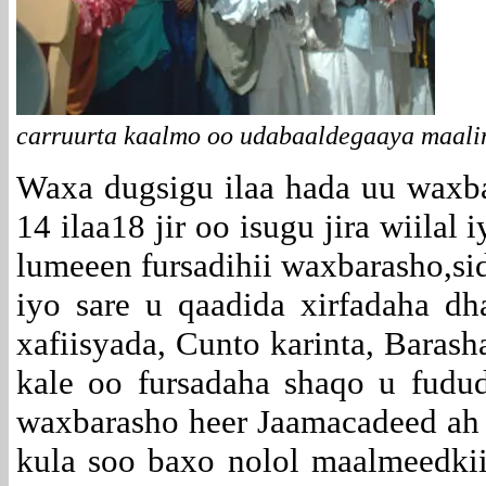
carruurta kaalmo oo udabaaldegaaya maali
Waxa dugsigu ilaa hada uu waxb
14 ilaa18 jir oo isugu jira wiilal
lumeeen fursadihii waxbarasho,si
iyo sare u qaadida xirfadaha dh
xafiisyada, Cunto karinta, Bara
kale oo fursadaha shaqo u fudud
waxbarasho heer Jaamacadeed ah o
kula soo baxo nolol maalmeedkii