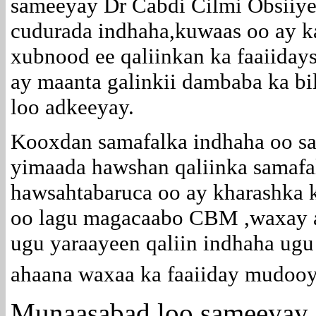
sameeyay Dr Cabdi Cilmi Obsiiye
cudurada indhaha,kuwaas oo ay k
xubnood ee qaliinkan ka faaiiday
ay maanta galinkii dambaba ka bi
loo adkeeyay.
Kooxdan samafalka indhaha oo s
yimaada hawshan qaliinka samafal
hawsahtabaruca oo ay kharashka k
oo lagu magacaabo CBM ,waxay a
ugu yaraayeen qaliin indhaha ugu
ahaana waxaa ka faaiiday mudooy
Munaasabad loo sameeyay 