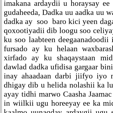
imakana ardaydii u horaysay ee
gudaheeda, Dadka uu aadka uu w
dadka ay soo baro kici yeen daga
qoxootiyadii dib loogu soo celi
ku soo laabteen deegaanadoodii
fursado ay ku helaan waxbaras
xirfado ay ku shaqaystaan mid
dawlad dadka ufidisa gargaar bi
inay ahaadaan darbi jiifyo iyo
dhigay dib u helida nolashii ka 
ayay tidhi marwo Caasha Jaam
in wiilkii ugu horeeyay ee ka mi
kaalmo uunaqday ardaygii ugu 