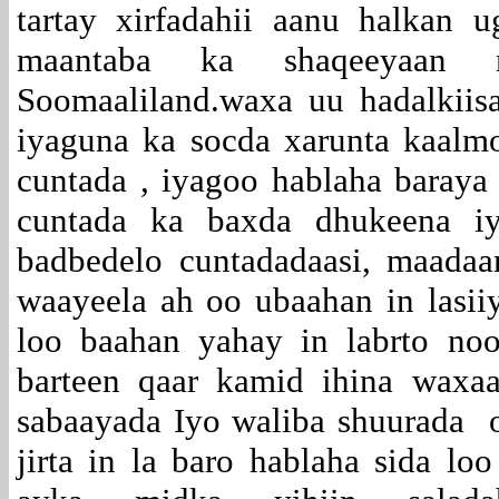
tartay xirfadahii aanu halkan
maantaba ka shaqeeyaan
Soomaaliland.waxa uu hadalkiis
iyaguna ka socda xarunta kaalm
cuntada , iyagoo hablaha baraya
cuntada ka baxda dhukeena iy
badbedelo cuntadadaasi, maadaa
waayeela ah oo ubaahan in lasii
loo baahan yahay in labrto noo
barteen qaar kamid ihina waxa
sabaayada Iyo waliba shuurada 
jirta in la baro hablaha sida l