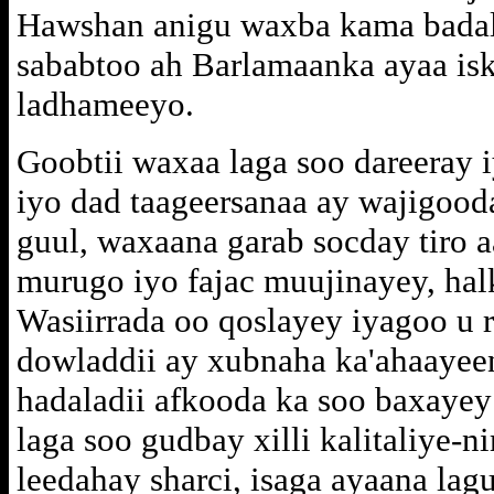
Hawshan anigu waxba kama badal
sababtoo ah Barlamaanka ayaa isk
ladhameeyo.
Goobtii waxaa laga soo dareeray
iyo dad taageersanaa ay wajigood
guul, waxaana garab socday tiro 
murugo iyo fajac muujinayey, hal
Wasiirrada oo qoslayey iyagoo u r
dowladdii ay xubnaha ka'ahaayee
hadaladii afkooda ka soo baxaye
laga soo gudbay xilli kalitaliye
leedahay sharci, isaga ayaana lag