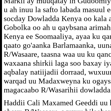
Markii ay muuqatay in Gudoomiy
u ah inuu la safto labada masuul e
socday Dowladda Kenya oo kala a
Gobolka oo ah u qaybsana arimaha
Kenya ee Soomaaliya, ayaa ku q
qaato go'aanka Barlamaanka, uun
R/Wasaare, taasna waa uu ku qa
waxaana shirkii laga soo baxay 
aqbalay natiijadii dorraad, wux
warqad uu Madaxweyna ku ogaysi
magacaabo R/Wasarihii dowladda 
Haddii Cali Maxamed Geeddi uu 