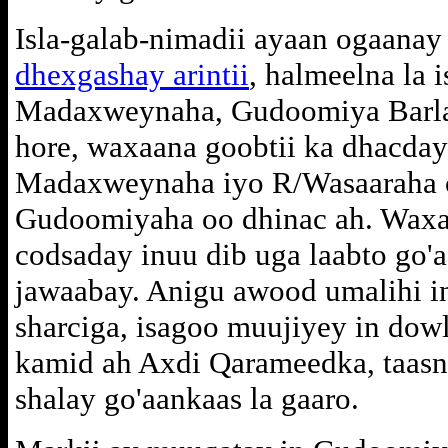
Isla-galab-nimadii ayaan ogaana
dhexgashay arintii
, halmeelna la 
Madaxweynaha, Gudoomiya Barla
hore, waxaana goobtii ka dhacda
Madaxweynaha iyo R/Wasaaraha o
Gudoomiyaha oo dhinac ah. Wax
codsaday inuu dib uga laabto go'
jawaabay. Anigu awood umalihi i
sharciga, isagoo muujiyey in dow
kamid ah Axdi Qarameedka, taasn
shalay go'aankaas la gaaro.