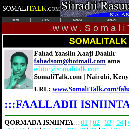
SOMALI
TALK
.
COM
|
|
|
Home
SIIRO
SALAT
ZAKAT
w w w . S o m a l i 
SOMALITALK
Fahad Yaasiin Xaaji Daahir
fahadsom@hotmail.com
ama
editor@somalitalk.com
SomaliTalk.com | Nairobi, Keny
URL:
www.SomaliTalk.com/fah
:::FAALLADII ISNIINT
QORMADA ISNIINTA
:::
01
|
02
|
03
|
04
|