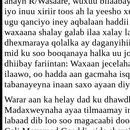
ahayn R/Wasaare, wuxuu bilaaba
iyo inuu xiriir toos ah la yeesho
ugu qanciyo iney aqbalaan haddii
waxaana shalay galab ilaa xalay l
dhexmaraya qolalka ay daganyihi
mid ku soo booqanaya halka uu j
dhiibay fariintan: Waxaan jecelah
ilaawo, oo hadda aan gacmaha isqa
tabanayeyna inaan saxo ayaan diy
Warar aan ka helay dad ku dhaw
Madaxweynaha ayaa tilmaamay i
labaad dib loo soo magacaabi doo