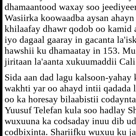
dhamaantood waxay soo jeediyeen 
Wasiirka koowaadba aysan ahayn 
khilaafay dhawr qodob oo kamid
iyo dagaal gaaray in gacanta la'is
hawshii ku dhamaatay in 153. Mu
jiritaan la'aanta xukuumaddii Cal
Sida aan dad lagu kalsoon-yahay 
wakhti yar oo ahayd intii qadada
oo ka horesay bilaabistii codayn
Yuusuf Telefan kula soo hadlay Sh
wuxuuna ka codsaday inuu dib u
codbixinta. Shariifku wuxuu ku j