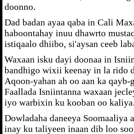
doonno.
Dad badan ayaa qaba in Cali Ma
haboontahay inuu dhawrto mustaq
istiqaalo dhiibo, si'aysan ceeb la
Waxaan isku dayi doonaa in Isniin
bandhigo wixii keenay in la rido
Aqoon-yahan ah oo aan ka qayb-ga
Faallada Isniintanna waxaan jecl
iyo warbixin ku kooban oo kaliya
Dowladaha daneeya Soomaaliya a
inay ku taliyeen inaan dib loo so