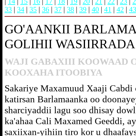
|
14
|
15
|
16
|
17
|
18
|
19
|
20
|
21
|
22
|
23
|
2
33
|
34
|
35
|
36
|
37
|
38
|
39
|
40
|
41
|
42
|
4
GO'AANKII BARLAM
GOLIHII WASIIRRADA 
WAJI GABAXIII KOOWAAD 
KOOXAHA ITOOBIYA
Sakariye Maxamuud Xaaji Cabdi 
katirsan Barlamaanka oo doonaye
sharciyaddii lagu soo dhisay dow
ka'ahaa Cali Maxamed Geeddi, ay
saxiixan-yihiin tiro kor u dhaafa