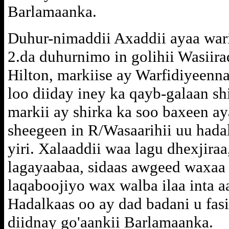
Barlamaanka.
Duhur-nimaddii Axaddii ayaa wari
2.da duhurnimo in golihii Wasiira
Hilton, markiise ay Warfidiyeenn
loo diiday iney ka qayb-galaan sh
markii ay shirka ka soo baxeen ay
sheegeen in R/Wasaarihii uu hada
yiri. Xalaaddii waa lagu dhexjiraa
lagayaabaa, sidaas awgeed waxaa 
laqaboojiyo wax walba ilaa inta a
Hadalkaas oo ay dad badani u fasi
diidnay go'aankii Barlamaanka.