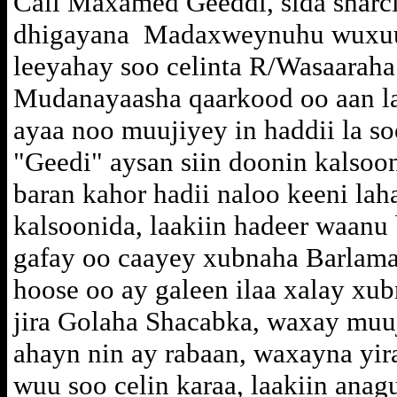
Cali Maxamed Geeddi, sida sharc
dhigayana Madaxweynuhu wuxuu
leeyahay soo celinta R/Wasaaraha 
Mudanayaasha qaarkood oo aan la
ayaa noo muujiyey in haddii la so
"Geedi" aysan siin doonin kalsoon
baran kahor hadii naloo keeni lah
kalsoonida, laakiin hadeer waanu 
gafay oo caayey xubnaha Barlamaa
hoose oo ay galeen ilaa xalay x
jira Golaha Shacabka, waxay muu
ahayn nin ay rabaan, waxayna y
wuu soo celin karaa, laakiin anag