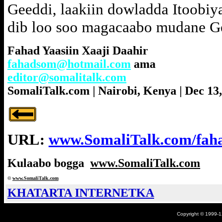
Geeddi, laakiin dowladda Itoobiy
dib loo soo magacaabo mudane G
Fahad Yaasiin Xaaji Daahir
fahadsom@hotmail.com
ama
editor@somalitalk.com
SomaliTalk.com | Nairobi, Kenya | Dec 13
URL:
www.SomaliTalk.com/fah
Kulaabo bogga
www.SomaliTalk.com
©
www.Somali
Talk.com
KHATARTA INTERNETKA
Copyright © 1999-12