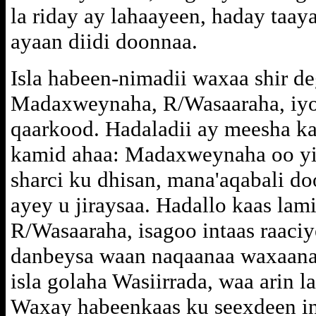
la riday ay lahaayeen, haday taay
ayaan diidi doonnaa.
Isla habeen-nimadii waxaa shir d
Madaxweynaha, R/Wasaaraha, iyo 
qaarkood. Hadaladii ay meesha k
kamid ahaa: Madaxweynaha oo yir
sharci ku dhisan, mana'aqabali d
ayey u jiraysaa. Hadallo kaas lam
R/Wasaaraha, isagoo intaas raaciy
danbeysa waan naqaanaa waxaana 
isla golaha Wasiirrada, waa arin 
Waxay habeenkaas ku seexdeen in