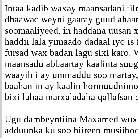
Intaa kadib waxay maansadani ti
dhaawac weyni gaaray guud ahaa
soomaaliyeed, in haddana uusan 
haddii lala yimaado dadaal iyo is 
fursad wax badan lagu sixi karo.
maansadu abbaartay kaalinta suug
waayihii ay ummaddu soo martay, 
baahan in ay kaalin hormuudnimo 
bixi lahaa marxaladaha qallafsan 
Ugu dambeyntiina Maxamed wuxu
adduunka ku soo biireen musiiboo