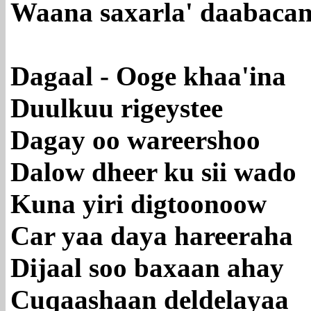
Waana saxarla' daabacan
Dagaal - Ooge khaa'ina
Duulkuu rigeystee
Dagay oo wareershoo
Dalow dheer ku sii wado
Kuna yiri digtoonoow
Car yaa daya hareeraha
Dijaal soo baxaan ahay
Cuqaashaan deldelayaa