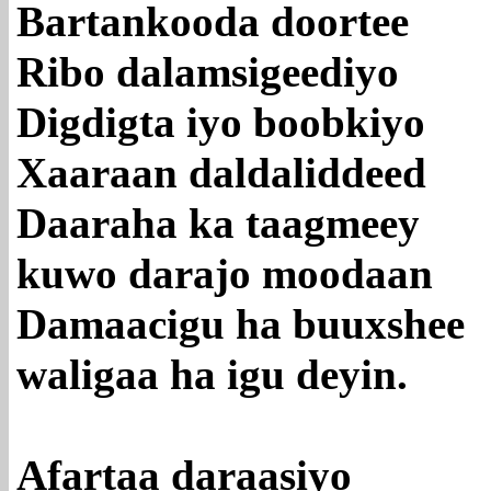
Bartankooda doortee
Ribo dalamsigeediyo
Digdigta iyo boobkiyo
Xaaraan daldaliddeed
Daaraha ka taagmeey
kuwo darajo moodaan
Damaacigu ha buuxshee
waligaa ha igu deyin.
Afartaa daraasiyo