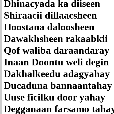
Dhinacyada ka diiseen
Shiraacii dillaacsheen
Hoostana daloosheen
Dawakhsheen rakaabkii
Qof waliba daraandaray
Inaan Doontu weli degin
Dakhalkeedu adagyahay
Ducaduna bannaantahay
Uuse ficilku door yahay
Degganaan farsamo taha