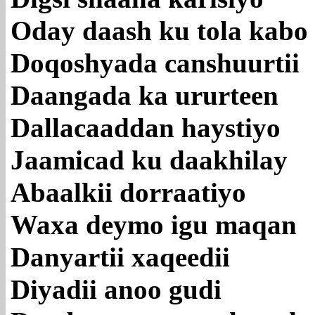
Oday daash ku tola kabo
Doqoshyada canshuurtii
Daangada ka ururteen
Dallacaaddan haystiyo
Jaamicad ku daakhilay
Abaalkii dorraatiyo
Waxa deymo igu maqan
Danyartii xaqeedii
Diyadii anoo gudi