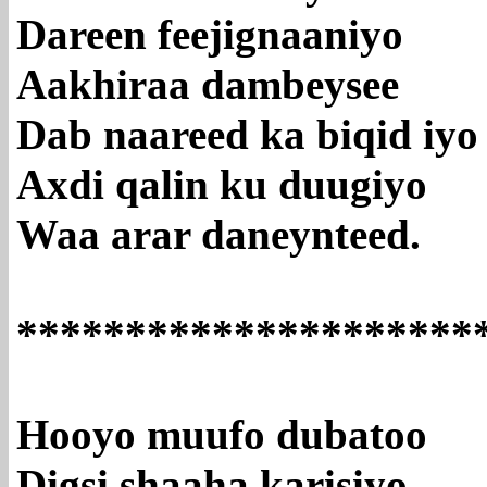
Dareen feejignaaniyo
Aakhiraa dambeysee
Dab naareed ka biqid iyo
Axdi qalin ku duugiyo
Waa arar daneynteed.
*********************
Hooyo muufo dubatoo
Digsi shaaha karisiyo