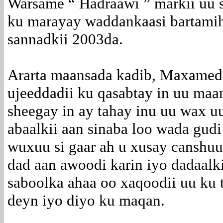
Warsame “ Hadraawi ” markii uu 
ku marayay waddankaasi bartamih
sannadkii 2003da.
Ararta maansada kadib, Maxame
ujeeddadii ku qasabtay in uu maa
sheegay in ay tahay inu uu wax u
abaalkii aan sinaba loo wada gud
wuxuu si gaar ah u xusay canshuurt
dad aan awoodi karin iyo dadaalki
saboolka ahaa oo xaqoodii uu ku
deyn iyo diyo ku maqan.