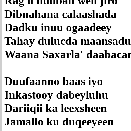
Rag u duuban weli jiro
Dibnahana calaashada
Dadku inuu ogaadeey
Tahay dulucda maansadu
Waana Saxarla' daabaca
Duufaanno baas iyo
Inkastooy dabeyluhu
Dariiqii ka leexsheen
Jamallo ku duqeeyeen