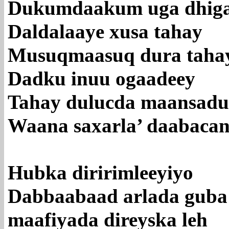
Dukumdaakum uga dhig
Daldalaaye xusa tahay
Musuqmaasuq dura taha
Dadku inuu ogaadeey
Tahay dulucda maansadu
Waana saxarla’ daabacan
Hubka diririmleeyiyo
Dabbaabaad arlada guba
maafiyada direyska leh