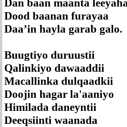
Dan baan maanta leeyah
Dood baanan furayaa
Daa’in hayla garab galo.
Buugtiyo duruustii
Qalinkiyo dawaaddii
Macallinka dulqaadkii
Doojin hagar la'aaniyo
Himilada daneyntii
Deeqsiinti waanada