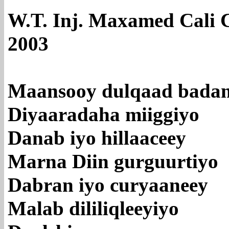
W.T. Inj. Maxamed Cali 
2003
Maansooy dulqaad bada
Diyaaradaha miiggiyo
Danab iyo hillaaceey
Marna Diin gurguurtiyo
Dabran iyo curyaaneey
Malab dililiqleeyiyo