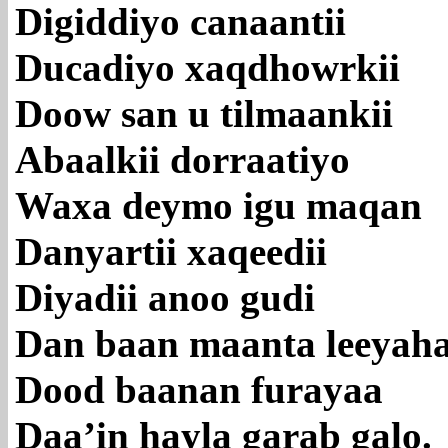
Digiddiyo canaantii
Ducadiyo xaqdhowrkii
Doow san u tilmaankii
Abaalkii dorraatiyo
Waxa deymo igu maqan
Danyartii xaqeedii
Diyadii anoo gudi
Dan baan maanta leeyah
Dood baanan furayaa
Daa’in hayla garab galo.