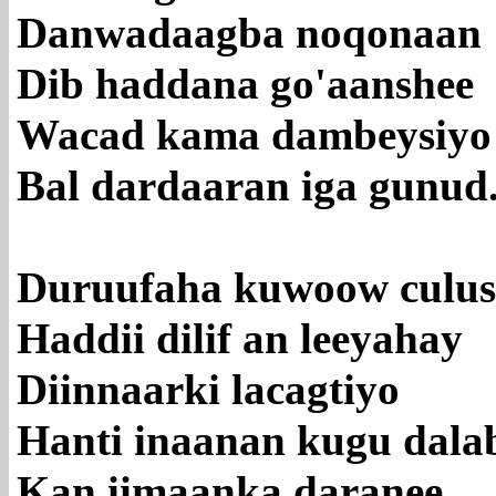
Danwadaagba noqonaan
Dib haddana go'aanshee
Wacad kama dambeysiyo
Bal dardaaran iga gunud
Duruufaha kuwoow culus
Haddii dilif an leeyahay
Diinnaarki lacagtiyo
Hanti inaanan kugu dala
Kan iimaanka daranee