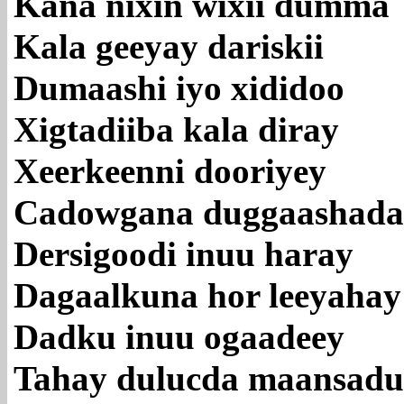
Kana nixin wixii dumma
Kala geeyay dariskii
Dumaashi iyo xididoo
Xigtadiiba kala diray
Xeerkeenni dooriyey
Cadowgana duggaashada
Dersigoodi inuu haray
Dagaalkuna hor leeyahay
Dadku inuu ogaadeey
Tahay dulucda maansadu