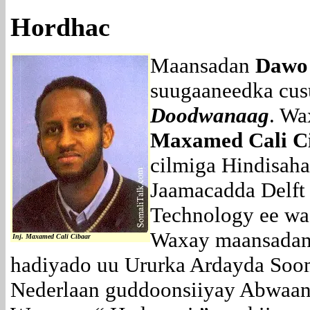
Hordhac
Maansadan
Dawo
suugaaneedka cus
Doodwanaag
. Wa
Maxamed Cali C
cilmiga Hindisaha 
Jaamacadda Delft 
Technology ee wa
Waxay maansadan
Inj. Maxamed Cali Cibaar
hadiyado uu Ururka Ardayda Soo
Nederlaan guddoonsiiyay Abwaa