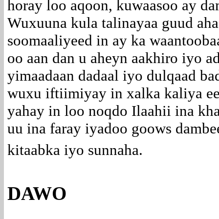
horay loo aqoon, kuwaasoo ay d
Wuxuuna kula talinayaa guud a
soomaaliyeed in ay ka waantooba
oo aan dan u aheyn aakhiro iyo a
yimaadaan dadaal iyo dulqaad ba
wuxu iftiimiyay in xalka kaliya 
yahay in loo noqdo Ilaahii ina kha
uu ina faray iyadoo goows dambe
kitaabka iyo sunnaha.
DAWO