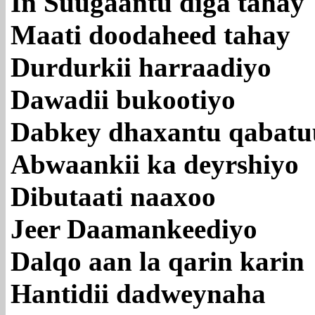
In Suugaantu diga tahay
Maati doodaheed tahay
Durdurkii harraadiyo
Dawadii bukootiyo
Dabkey dhaxantu qabatu
Abwaankii ka deyrshiyo
Dibutaati naaxoo
Jeer Daamankeediyo
Dalqo aan la qarin karin
Hantidii dadweynaha