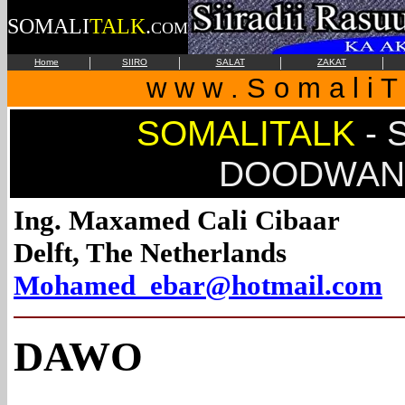
SOMALI
TALK
.
COM
|
|
|
|
Home
SIIRO
SALAT
ZAKAT
w w w . S o m a l i T 
SOMALITALK
-
S
DOODWAN
Ing. Maxamed Cali Cibaar
Delft, The Netherlands
Mohamed_ebar@hotmail.com
DAWO