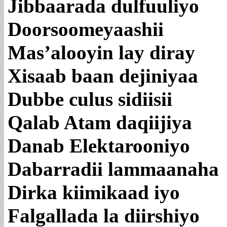
Jibbaarada dulfuuliyo
Doorsoomeyaashii
Mas’alooyin lay diray
Xisaab baan dejiniyaa
Dubbe culus sidiisii
Qalab Atam daqiijiya
Danab Elektarooniyo
Dabarradii lammaanaha
Dirka kiimikaad iyo
Falgallada la diirshiyo