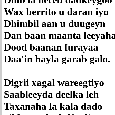
Dhib la neceb dadkeygoo
Wax berrito u daran iyo
Dhimbil aan u duugeyn
Dan baan maanta leeyah
Dood baanan furayaa
Daa'in hayla garab galo.
Digrii xagal wareegtiyo
Saableeyda deelka leh
Taxanaha la kala dado