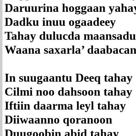
Daruurina hoggaan yaha
Dadku inuu ogaadeey
Tahay dulucda maansadu
Waana saxarla’ daabacan
In suugaantu Deeq tahay
Cilmi noo dahsoon tahay
Iftiin daarma leyl tahay
Diiwaanno qoranoon
Duugoobin abid tahay