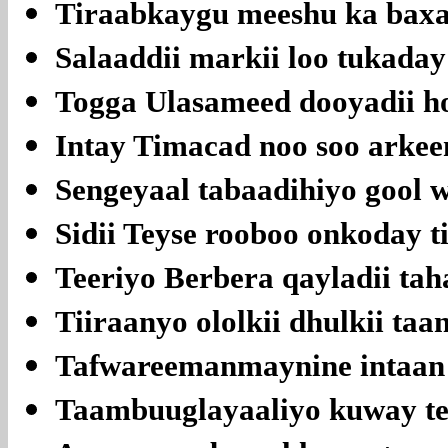
Tiraabkaygu meeshu ka baxay
Salaaddii markii loo tukaday
Togga Ulasameed dooyadii h
Intay Timacad noo soo arkee
Sengeyaal tabaadihiyo gool 
Sidii Teyse rooboo onkoday ti
Teeriyo Berbera qayladii tah
Tiiraanyo ololkii dhulkii taa
Tafwareemanmaynine intaan 
Taambuuglayaaliyo kuway te