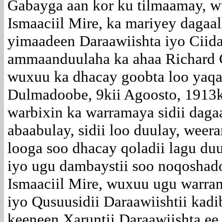
Gabayga aan kor ku tilmaamay, w
Ismaaciil Mire, ka mariyey dagaal
yimaadeen Daraawiishta iyo Ciidan
ammaanduulaha ka ahaa Richard C
wuxuu ka dhacay goobta loo yaq
Dulmadoobe, 9kii Agoosto, 1913
warbixin ka warramaya sidii daga
abaabulay, sidii loo duulay, weerar
looga soo dhacay qoladii lagu duu
iyo ugu dambaystii soo noqoshado
Ismaaciil Mire, wuxuu ugu war
iyo Qusuusidii Daraawiishtii kadi
keeneen Xaruntii Daraawiishta ee