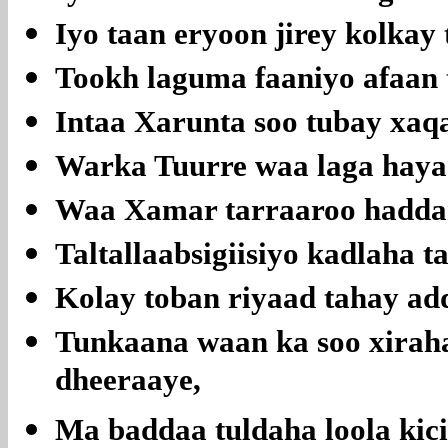
Iyo taan eryoon jirey kolkay
Tookh laguma faaniyo afaan
Intaa Xarunta soo tubay xaq
Warka Tuurre waa laga hayaa
Waa Xamar tarraaroo haddana
Taltallaabsigiisiyo kadlaha t
Kolay toban riyaad tahay ad
Tunkaana waan ka soo xirah
dheeraaye,
Ma baddaa tuldaha loola kic