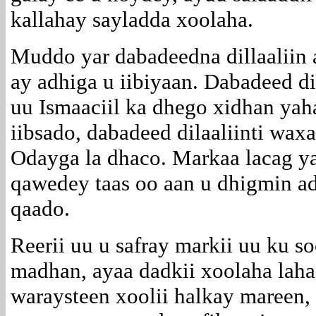
kallahay sayladda xoolaha.
Muddo yar dabadeedna dillaaliin 
ay adhiga u iibiyaan. Dabadeed dil
uu Ismaaciil ka dhego xidhan yah
iibsado, dabadeed dilaaliinti wax
Odayga la dhaco. Markaa lacag ya
qawedey taas oo aan u dhigmin ad
qaado.
Reerii uu u safray markii uu ku so
madhan, ayaa dadkii xoolaha laha
waraysteen xoolii halkay mareen,