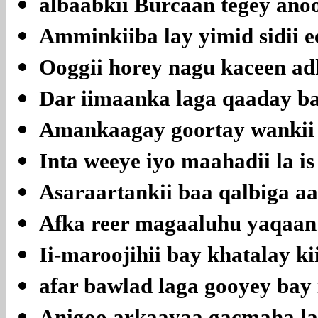
albaabkii Burcaan tegey anoo
Amminkiiba lay yimid sidii e
Ooggii horey nagu kaceen adh
Dar iimaanka laga qaaday b
Amankaagay goortay wankii 
Inta weeye iyo maahadii la is
Asaraartankii baa qalbiga a
Afka reer magaaluhu yaqaan
Ii-maroojihii bay khatalay k
afar bawlad laga gooyey bay
Anigoo arkaayaa gacmaha la