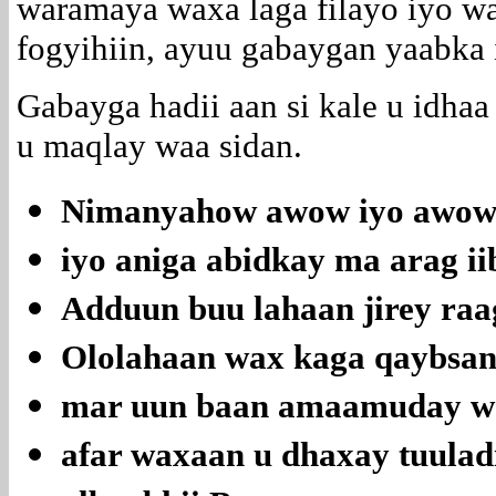
waramaya waxa laga filayo iyo wa
fogyihiin, ayuu gabaygan yaabka 
Gabayga hadii aan si kale u idhaa
u maqlay waa sidan.
Nimanyahow awow iyo awow 
iyo aniga abidkay ma arag ii
Adduun buu lahaan jirey raa
Ololahaan wax kaga qaybsan 
mar uun baan amaamuday wa
afar waxaan u dhaxay tuuladi