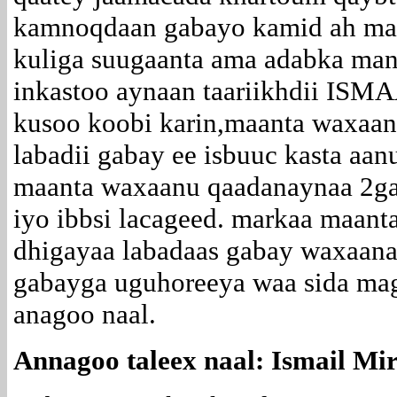
kamnoqdaan gabayo kamid ah man
kuliga suugaanta ama adabka man
inkastoo aynaan taariikhdii IS
kusoo koobi karin,maanta waxaa
labadii gabay ee isbuuc kasta aan
maanta waxaanu qaadanaynaa 2gab
iyo ibbsi lacageed. markaa maan
dhigayaa labadaas gabay waxaana 
gabayga uguhoreeya waa sida mag
anagoo naal.
Annagoo taleex naal: Ismail Mi