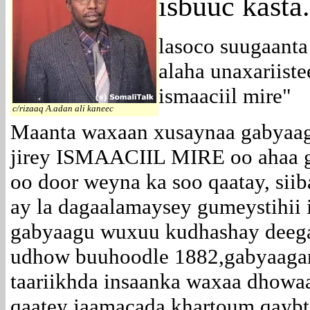
isbuuc kasta.
lasoco suugaant
alaha unaxariist
ismaaciil mire"
c/rizaaq A.adan ali kaneec
Maanta waxaan xusaynaa gabyaag
jirey ISMAACIIL MIRE oo ahaa g
oo door weyna ka soo qaatay, siiba
ay la dagaalamaysey gumeystihii i
gabyaagu wuxuu kudhashay deega
udhow buuhoodle 1882,gabyaagani
taariikhda insaanka waxaa dhowa
qaatey jaamacada khartoum qaybt