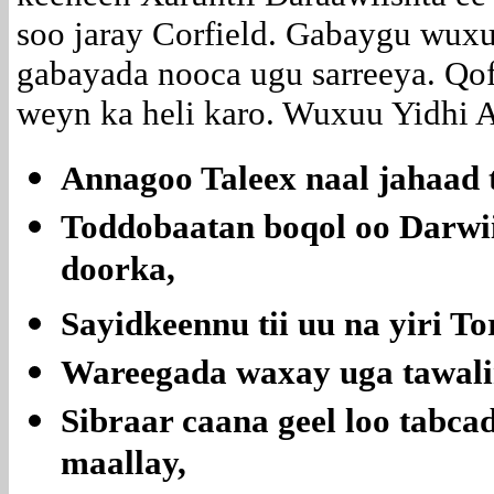
soo jaray Corfield. Gabaygu wux
gabayada nooca ugu sarreeya. Qof
weyn ka heli karo. Wuxuu Yidhi 
Annagoo Taleex naal jahaad 
Toddobaatan boqol oo Darwii
doorka,
Sayidkeennu tii uu na yiri T
Wareegada waxay uga tawalin
Sibraar caana geel loo tabcad
maallay,