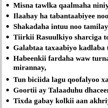
Misna tawlka qaalmaha niniyo
Ilaahay ha tabantaabiyee no
Shakadaha intuu noo tamilay 
Tiirkii Rasuulkiyo sharciga t
Galabtaa taxaabiyo kadlaba 
Habeenkii fardaha waw turna
mirannay,
Tun biciida lagu qoofalyoo x
Goortii ay Talaaduhu dhacee
Tixda gabay kolkii aan akhriy