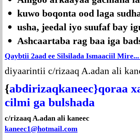
kuwo boqonta ood laga sudha
usha, jeedal iyo suufaf bay i
Ashcaartaba rag baa iga bad
Qaybtii 2aad ee Silsilada Ismaaciil Mire...
diyaarintii c/rizaaq A.adan ali ka
{
abdirizaqkaneec}qoraa xa
cilmi ga bulshada
c/rizaaq A.adan ali kaneec
kaneec1@hotmail.com