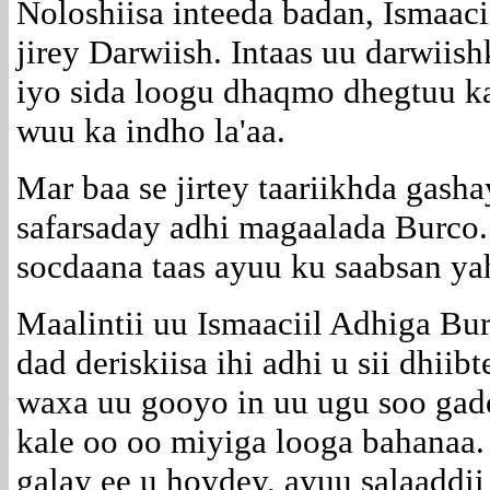
Noloshiisa inteeda badan, Ismaac
jirey Darwiish. Intaas uu darwiis
iyo sida loogu dhaqmo dhegtuu k
wuu ka indho la'aa.
Mar baa se jirtey taariikhda gasha
safarsaday adhi magaalada Burco
socdaana taas ayuu ku saabsan ya
Maalintii uu Ismaaciil Adhiga Bu
dad deriskiisa ihi adhi u sii dhii
waxa uu gooyo in uu ugu soo gad
kale oo oo miyiga looga bahanaa.
galay ee u hoydey, ayuu salaaddii