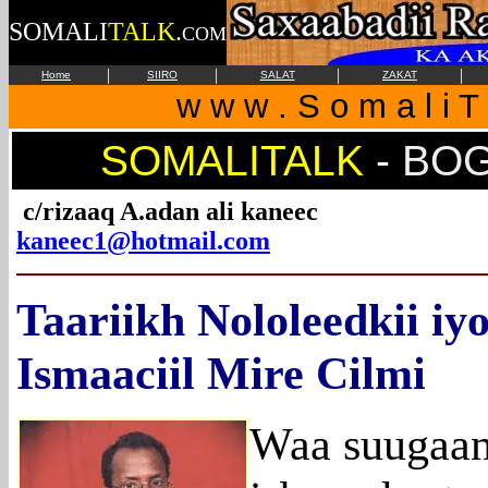
SOMALI
TALK
.
COM
|
|
|
|
Home
SIIRO
SALAT
ZAKAT
w w w . S o m a l i T 
SOMALITALK
-
BOG
c/rizaaq A.adan ali kaneec
kaneec1@hotmail.com
Taariikh Nololeedkii iy
Ismaaciil Mire Cilmi
Waa suugaan