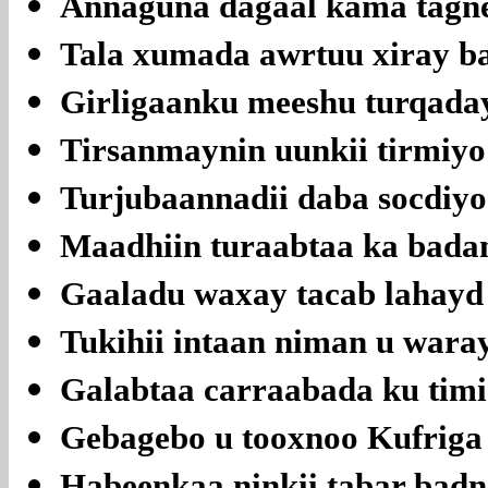
Annaguna dagaal kama tagne
Tala xumada awrtuu xiray ba
Girligaanku meeshu turqaday 
Tirsanmaynin uunkii tirmiyo 
Turjubaannadii daba socdiyo 
Maadhiin turaabtaa ka badan
Gaaladu waxay tacab lahayd
Tukihii intaan niman u waray
Galabtaa carraabada ku tim
Gebagebo u tooxnoo Kufriga
Habeenkaa ninkii tabar badn