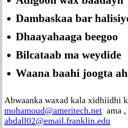
Adigoon wax baadayn
Dambaskaa bar halisiy
Dhaayahaaga beegoo
Bilcataab ma weydide
Waana baahi joogta ah
Abwaanka waxad kala xidhiidhi k
mohamoud@ameritech.net
ama ,
abdall02@email.franklin.edu