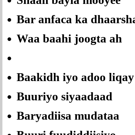
Shaah bayla mooyee
Bar anfaca ka dhaarsh
Waa baahi joogta ah
Baakidh iyo adoo liqay
Buuriyo siyaadaad
Baryadiisa mudataa