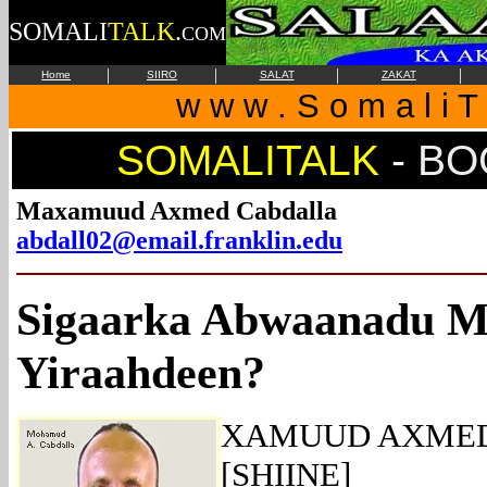
SOMALI
TALK
.
COM
|
|
|
|
Home
SIIRO
SALAT
ZAKAT
w w w . S o m a l i T 
SOMALITALK
-
BO
Maxamuud Axmed Cabdalla
abdall02@email.franklin.edu
Sigaarka Abwaanadu 
Yiraahdeen?
XAMUUD AXME
[SHIINE]