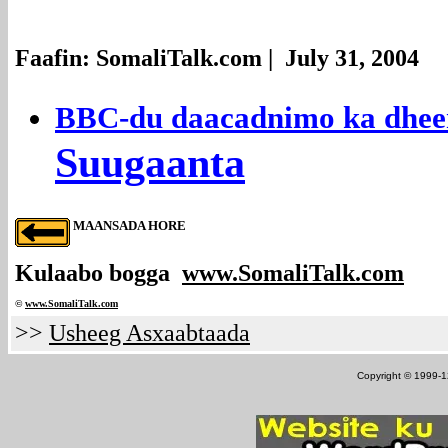
Faafin: SomaliTalk.com | July 31, 2004
BBC-du daacadnimo ka dheer
Suugaanta
MAANSADA HORE
Kulaabo bogga
www.SomaliTalk.com
©
www.Somali
Talk.com
>>
Usheeg Asxaabtaada
Copyright © 1999-12