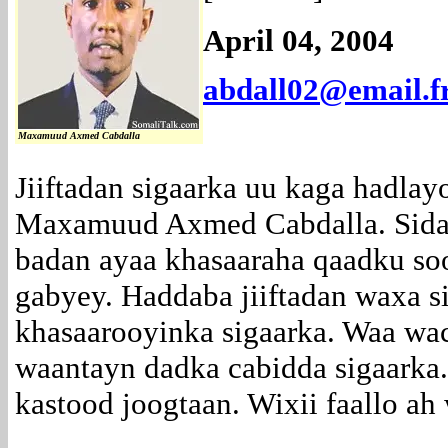
April 04, 2004
abdall02@email.f
Maxamuud Axmed Cabdalla
Jiiftadan sigaarka uu kaga hadlay
Maxamuud Axmed Cabdalla. Sida 
badan ayaa khasaaraha qaadku so
gabyey. Haddaba jiiftadan waxa s
khasaarooyinka sigaarka. Waa wac
waantayn dadka cabidda sigaarka
kastood joogtaan. Wixii faallo a