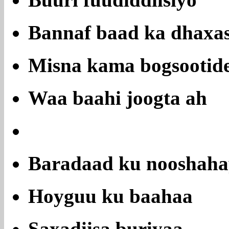
Buuri fuudiddiisiyo
Bannaf baad ka dhaxa
Misna kama bogsootid
Waa baahi joogta ah
Baradaad ku nooshaha
Hoyguu ku baahaa