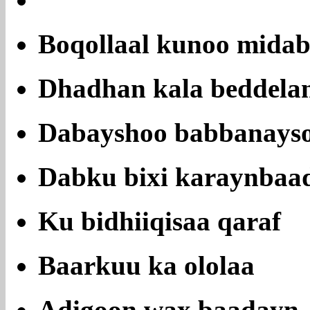
Boqollaal kunoo mida
Dhadhan kala beddela
Dabayshoo babbanays
Dabku bixi karaynbaa
Ku bidhiiqisaa qaraf
Baarkuu ka ololaa