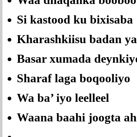
Waa dhaqanka booboo
Si kastood ku bixisaba
Kharashkiisu badan y
Basar xumada deynkiy
Sharaf laga boqooliyo
Wa ba’ iyo leelleel
Waana baahi joogta ah