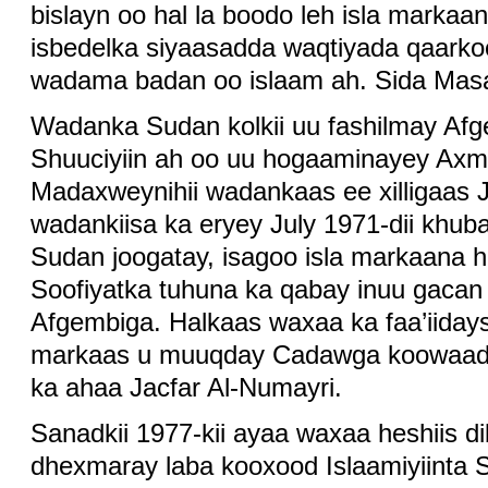
bislayn oo hal la boodo leh isla markaan
isbedelka siyaasadda waqtiyada qaarko
wadama badan oo islaam ah. Sida Masa
Wadanka Sudan kolkii uu fashilmay Af
Shuuciyiin ah oo uu hogaaminayey Axme
Madaxweynihii wadankaas ee xilligaas 
wadankiisa ka eryey July 1971-dii khuba
Sudan joogatay, isagoo isla markaana hoo
Soofiyatka tuhuna ka qabay inuu gacan
Afgembiga. Halkaas waxaa ka faa’iidays
markaas u muuqday Cadawga koowaad
ka ahaa Jacfar Al-Numayri.
Sanadkii 1977-kii ayaa waxaa heshiis di
dhexmaray laba kooxood Islaamiyiinta 