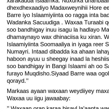
xarakadda Islaamka. Nuxurka dhanbaal
dhexdhexaadiyo Madaxweynihii Hore e
Barre iyo Islaamiyiinta oo ragga inta 
Wadanka Sacuudiga . Waxaa Turaabi qo
soo bandhigay inuu isagu la hadlayo M
dhamaynayo wax dhinaciisa ku xiran. W
Islaamiyiinta Soomaaliya in iyaga reer S
Numayri. Intaad dibadda ka ahaan lah
haboon ayuu u sheegay inaad la heshi
soo bandhigay in Bangi Islaami ah oo 
furayo Muqdisho.Siyaad Barre waa ogol
qorayd.’’
Markaas ayaan waxaan weydiiyey maxaa
Waxaa uu iigu jawaabay:
’’ Waxaan oran karaa bisayl la’aanta waq