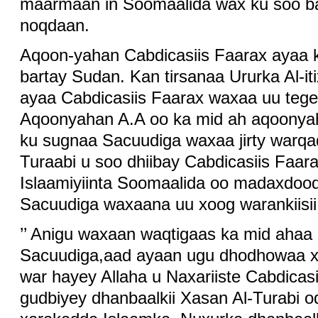
maarmaan in Soomaalida wax ku soo ba
noqdaan.
Aqoon-yahan Cabdicasiis Faarax ayaa 
bartay Sudan. Kan tirsanaa Ururka Al-it
ayaa Cabdicasiis Faarax waxaa uu tege
Aqoonyahan A.A oo ka mid ah aqoonyaha
ku sugnaa Sacuudiga waxaa jirty warqa
Turaabi u soo dhiibay Cabdicasiis Faar
Islaamiyiinta Soomaalida oo madaxdoo
Sacuudiga waxaana uu xoog warankiisii i
’’ Anigu waxaan waqtigaas ka mid ahaa
Sacuudiga,aad ayaan ugu dhodhowaa xa
war hayey Allaha u Naxariiste Cabdicas
gudbiyey dhanbaalkii Xasan Al-Turabi 