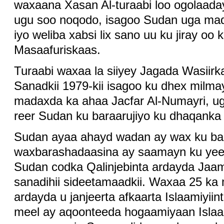
waxaana Xasan Al-turaabi loo ogolaaday
ugu soo noqodo, isagoo Sudan uga ma
iyo weliba xabsi lix sano uu ku jiray oo
Masaafuriskaas.
Turaabi waxaa la siiyey Jagada Wasiir
Sanadkii 1979-kii isagoo ku dhex milma
madaxda ka ahaa Jacfar Al-Numayri, ug
reer Sudan ku baraarujiyo ku dhaqanka
Sudan ayaa ahayd wadan ay wax ku bar
waxbarashadaasina ay saamayn ku yeel
Sudan codka Qalinjebinta ardayda Ja
sanadihii sideetamaadkii. Waxaa 25 ka
ardayda u janjeerta afkaarta Islaamiyii
meel ay aqoonteeda hogaamiyaan Islaa