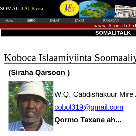
SOMALI
TALK
.COM
|
|
|
|
|
Home
SIIRO
SALAT
ZAKAT
RAMADAN
w w w . S o m a l i T a 
SOMALITALK -
Koboca Islaamiyiinta Soomaali
(Siraha Qarsoon )
W.Q. Cabdishakuur Mire
cobol319@gmail.com
Qormo Taxane ah...