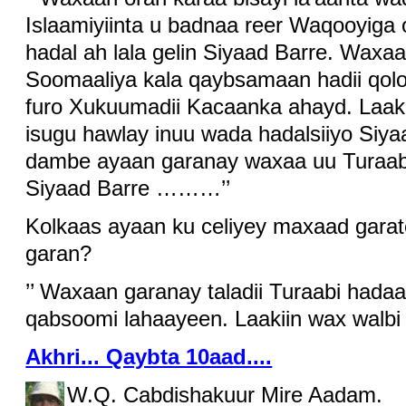
Islaamiyiinta u badnaa reer Waqooyiga
hadal ah lala gelin Siyaad Barre. Waxaa
Soomaaliya kala qaybsamaan hadii qolo 
furo Xukuumadii Kacaanka ahayd. Laaki
isugu hawlay inuu wada hadalsiiyo Siyaa
dambe ayaan garanay waxaa uu Turaabi
Siyaad Barre ………’’
Kolkaas ayaan ku celiyey maxaad garat
garan?
’’ Waxaan garanay taladii Turaabi hada
qabsoomi lahaayeen. Laakiin wax walbi w
Akhri... Qaybta 10aad....
W.Q. Cabdishakuur Mire Aadam.