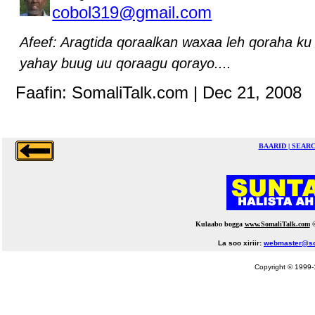
cobol319@gmail.com
Afeef: Aragtida qoraalkan waxaa leh qoraha ku
yahay buug uu qoraagu qorayo....
Faafin: SomaliTalk.com | Dec 21, 2008
BAARID | SEAR
Kulaabo bogga
www.SomaliTalk.com
La soo xiriir:
webmaster@so
Copyright © 1999-1