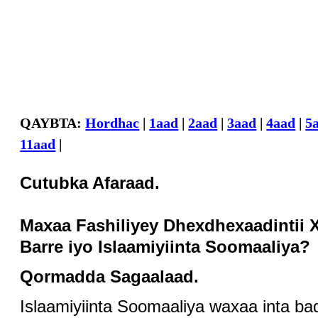
QAYBTA:
Hordhac
|
1aad
|
2aad
|
3aad
|
4aad
|
5
11aad
|
Cutubka Afaraad.
Maxaa Fashiliyey Dhexdhexaadintii 
Barre iyo Islaamiyiinta Soomaaliya?
Qormadda Sagaalaad.
Islaamiyiinta Soomaaliya waxaa inta b