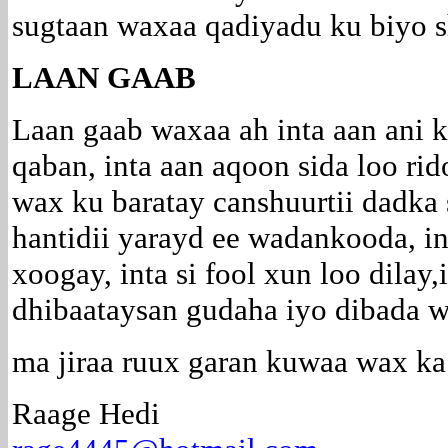
sugtaan waxaa qadiyadu ku biyo s
LAAN GAAB
Laan gaab waxaa ah inta aan ani ku
qaban, inta aan aqoon sida loo ri
wax ku baratay canshuurtii dadka 
hantidii yarayd ee wadankooda, in
xoogay, inta si fool xun loo dila
dhibaataysan gudaha iyo dibada 
ma jiraa ruux garan kuwaa wax ka
Raage Hedi