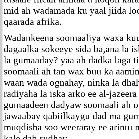
mid ah wadamada ku yaal jiida l
qaarada afrika.
Wadankeena soomaaliya waxa kuu
dagaalka sokeeye sida ba,ana la 
la gumaaday? yaa ah dadka laga t
soomaali ah tan wax buu ka aamin
waan wada ognahay, ninka la dha
radiyaha la iska arko ee al-jazeer
gumaadeen dadyaw soomaali ah o
jawaabay qabiilkaygu dad ma gum
muqdisha soo weeraray ee arintu
kale dab sudhay.