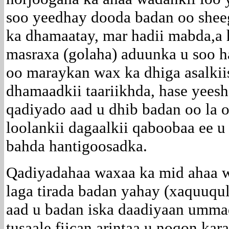
soo yeedhay dooda badan oo sheeg
ka dhamaatay, mar hadii mabda,a 
masraxa (golaha) aduunka u soo ha
oo maraykan wax ka dhiga asalkii
dhamaadkii taariikhda, hase yeesh
qadiyado aad u dhib badan oo la 
loolankii dagaalkii qaboobaa ee 
bahda hantigoosadka.
Qadiyadahaa waxaa ka mid ahaa 
laga tirada badan yahay (xaquuqul 
aad u badan iska daadiyaan umma
tusaale fiican arintaa u noqon ka