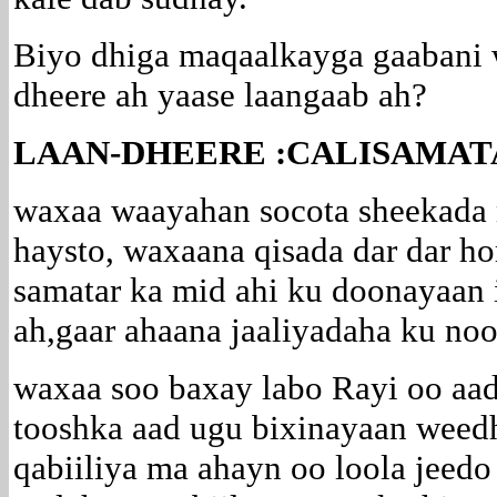
Biyo dhiga maqaalkayga gaabani 
dheere ah yaase laangaab ah?
LAAN-DHEERE :CALISAMAT
waxaa waayahan socota sheekada 
haysto, waxaana qisada dar dar ho
samatar ka mid ahi ku doonayaan 
ah,gaar ahaana jaaliyadaha ku no
waxaa soo baxay labo Rayi oo aad
tooshka aad ugu bixinayaan weedha
qabiiliya ma ahayn oo loola jeed