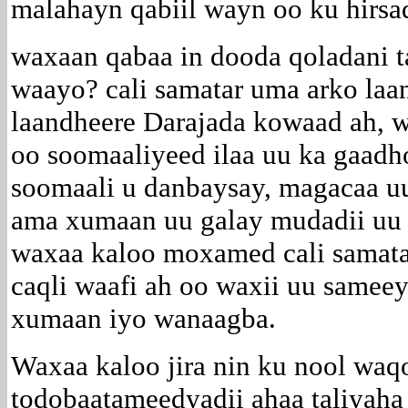
malahayn qabiil wayn oo ku hirsa
waxaan qabaa in dooda qoladani t
waayo? cali samatar uma arko laa
laandheere Darajada kowaad ah, w
oo soomaaliyeed ilaa uu ka gaadh
soomaali u danbaysay, magacaa uu
ama xumaan uu galay mudadii uu 
waxaa kaloo moxamed cali samatar
caqli waafi ah oo waxii uu sameey
xumaan iyo wanaagba.
Waxaa kaloo jira nin ku nool waq
todobaatameedyadii ahaa taliyaha