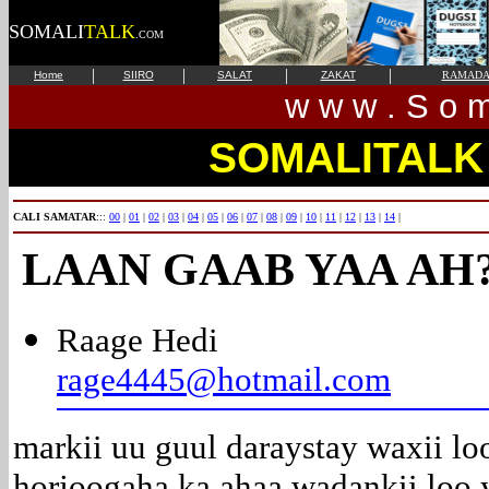
SOMALI
TALK
.COM
|
|
|
|
Home
SIIRO
SALAT
ZAKAT
RAMAD
w w w . S o m 
SOMALITALK
CALI SAMATAR
:::
00
|
01
|
02
|
03
|
04
|
05
|
06
|
07
|
08
|
09
|
10
|
11
|
12
|
13
|
14
|
LAAN GAAB YAA AH
Raage Hedi
rage4445@hotmail.com
markii uu guul daraystay waxii l
horjoogaha ka ahaa wadankii loo 