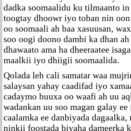
dadka soomaalidu ku tilmaanto in 
toogtay dhoowr iyo toban nin oon
oo soomaali ah baa xasuusan, waxa
soo oogi doono dambi ka dhan ah
dhawaato ama ha dheeraatee isaga
maalkii iyo dhiigii soomaalida.
Qolada leh cali samatar waa muj
salaysan yahay caadifad iyo xama
cadaymo buuxa oo waafi ah uu aqb
wadankan uu soo magan galay ee
caalamka ee danbiyada dagaalka,
ninkii foostada biyaha dameerka ka