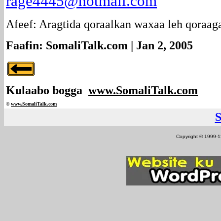
rage4445@hotmail.com
Afeef: Aragtida qoraalkan waxaa leh qoraag
Faafin: SomaliTalk.com | Jan 2, 2005
Kulaabo bogga
www.SomaliTalk.com
©
www.Somali
Talk.com
Copyright © 1999-12