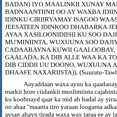
BADAN) IYO MAALINKII XUNAY MA
BADNAANTIINII OO AY WAXBA IDII
IDINKU CIRIIRYAMAY ISAGOO WAA
JEESATEEN IDINKOO DHABARKA JE
AYAA XASILOONIDIISII KU SOO DAJ
MU'MINIINTA, WUXUUNA SOO DAJI
CADAABAYNA KUWII GAALOOBAY,
GAALADA, KA DIB ALLE WAA KA T
DIB CIDDII UU DOONO, WUXUUNA 
DHAAFE NAXARIISTA)), (Suuratu-Tawb
Aayaddaan waxa aynu ka qaadanaynaa
markii hore ciidankii muslimiinta cajabint
ku koobnayd qaar ka mid ah hadal ay yira
oo ahaa "maanta tiro yaraan loogama adka
aysan ahayn tirada waxa wax taraa ee ay t