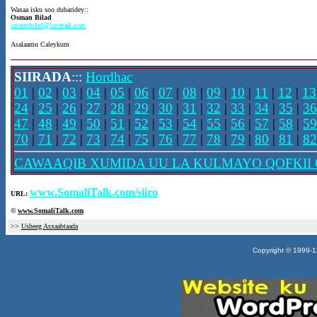
Waxaa isku soo dubaridey::
Osman Bilad
osmanbilad@hotmail.com
Asalaamu Caleykum
SIIRADA
:::
Hordhac
01
|
02
|
03
|
04
|
05
|
06
|
07
|
08
|
09
|
10
|
11
|
12
|
13
24
|
25
|
26
|
27
|
28
|
29
|
30
|
31
|
32
|
33
|
34
|
35
|
36
47
|
48
|
49
|
50
|
51
|
52
|
53
|
54
|
55
|
56
|
57
|
58
|
59
70
|
71
|
72
|
73
|
74
|
75
|
76
|
77
|
78
|
79
|
80
|
81
|
82
CAWAAQIB XUMIDA UU LA KULMAYO QOFKII 
www.SomaliTalk.com/siiro
URL:
©
www.Somali
Talk.com
>>
Usheeg Asxaabtaada
Copyright © 1999-12