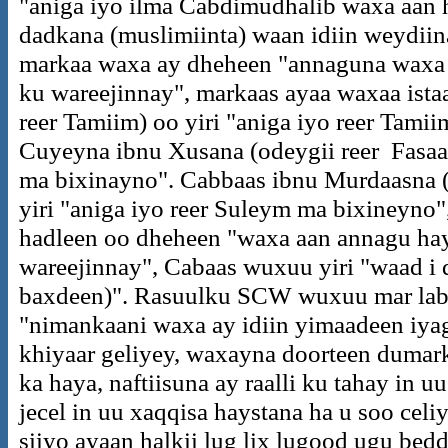
"aniga iyo ilma Cabdimudhalib waxa aan h
dadkana (muslimiinta) waan idiin weydiin
markaa waxa ay dheheen "annaguna waxa
ku wareejinnay", markaas ayaa waxaa ista
reer Tamiim) oo yiri "aniga iyo reer Tam
Cuyeyna ibnu Xusana (odeygii reer Fasaara
ma bixinayno". Cabbaas ibnu Murdaasna (
yiri "aniga iyo reer Suleym ma bixineyno"
hadleen oo dheheen "waxa aan annagu ha
wareejinnay", Cabaas wuxuu yiri "waad i 
baxdeen)". Rasuulku SCW wuxuu mar labaa
"nimankaani waxa ay idiin yimaadeen iya
khiyaar geliyey, waxayna doorteen dumark
ka haya, naftiisuna ay raalli ku tahay in u
jecel in uu xaqqisa haystana ha u soo celi
siiyo ayaan halkii lug lix lugood ugu bed