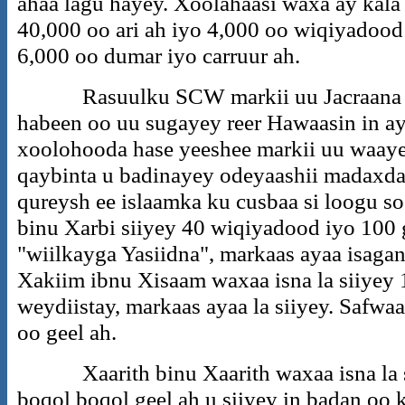
ahaa lagu hayey. Xoolahaasi waxa ay kala 
40,000 oo ari ah iyo 4,000 oo wiqiyadood
6,000 oo dumar iyo carruur ah.
Rasuulku SCW markii uu Jacraana ku 
habeen oo uu sugayey reer Hawaasin in ay
xoolohooda hase yeeshee markii uu waaye
qaybinta u badinayey odeyaashii madaxda 
qureysh ee islaamka ku cusbaa si loogu
binu Xarbi siiyey 40 wiqiyadood iyo 100 g
"wiilkayga Yasiidna", markaas ayaa isagana 
Xakiim ibnu Xisaam waxaa isna la siiyey 
weydiistay, markaas ayaa la siiyey. Safw
oo geel ah.
Xaarith binu Xaarith waxaa isna la sii
boqol boqol geel ah u siiyey in badan oo 