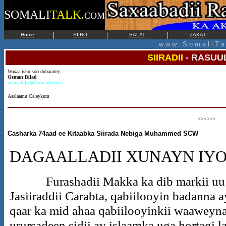
SOMALI
TALK
.
COM
|
|
|
Home
SIIRO
SALAT
ZAKAT
w w w . S o m a l i T a 
SIIRADII
-
RASUUL
Waxaa isku soo dubaridey::
Osman Bilad
osmanbilad@hotmail.com
Asalaamu Caleykum
<><><>
Casharka 74aad ee Kitaabka Siirada Nebiga Muhammed SCW
DAGAALLADII XUNAYN IYO
Furashadii Makka ka dib markii uu is
Jasiiraddii Carabta, qabiilooyin badanna
qaar ka mid ahaa qabiilooyinkii waaweyna
urursadeen sidii ay islaamka uga hortagi 