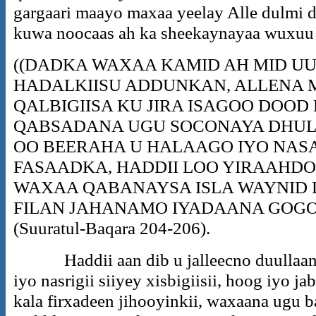
gargaari maayo maxaa yeelay Alle dulmi d
kuwa noocaas ah ka sheekaynayaa wuxuu 
((DADKA WAXAA KAMID AH MID UU
HADALKIISU ADDUNKAN, ALLENA 
QALBIGIISA KU JIRA ISAGOO DOO
QABSADANA UGU SOCONAYA DHULK
OO BEERAHA U HALAAGO IYO NASA
FASAADKA, HADDII LOO YIRAAHDO
WAXAA QABANAYSA ISLA WAYNID 
FILAN JAHANAMO IYADAANA GOGOL
(Suuratul-Baqara 204-206).
Haddii aan dib u jalleecno duullaanki
iyo nasrigii siiyey xisbigiisii, hoog iyo j
kala firxadeen jihooyinkii, waxaana ugu 