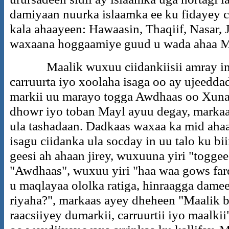
damiyaan nuurka islaamka ee ku fidayey 
kala ahaayeen: Hawaasin, Thaqiif, Nasar, 
waxaana hoggaamiye guud u wada ahaa M
Maalik wuxuu ciidankiisii amray in a
carruurta iyo xoolaha isaga oo ay ujeedda
markii uu marayo togga Awdhaas oo Xuna
dhowr iyo toban Mayl ayuu degay, markaas
ula tashadaan. Dadkaas waxaa ka mid aha
isagu ciidanka ula socday in uu talo ku bi
geesi ah ahaan jirey, wuxuuna yiri "toggee
"Awdhaas", wuxuu yiri "haa waa gows far
u maqlayaa ololka ratiga, hinraagga damee
riyaha?", markaas ayey dheheen "Maalik b
raacsiiyey dumarkii, carruurtii iyo maalki