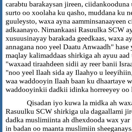
carabtu barakaysan jireen, ciidankooduna u
surto oo xoolaha ku qasho, muddana ku n
guuleysto, waxa ayna aamminsanaayeen cii
adkaanayo. Nimankaasi Rasuulka SCW ay
xusuusinayay barakada geedkaas, waxa ay
annagana noo yeel Daatu Anwaadh" hase
maqlay kalimaddaas shirkiga ah ayuu aad
"waxaad tiraahdeen sidii ay reer banii Isr
"noo yeel Ilaah sida ay Ilaahyo u leeyih
waa waddooyin Ilaah baan ku dhaartaye wa
waddooyinkii dadkii idinka horreeyey oo 
Qisadan iyo kuwa la midka ah waxaa a
Rasuulku SCW shirkiga ula dagaallami jire
dadka muslimiinta ah dhexdooda wax yar o
in badan oo maanta muslimiin sheeganaysa