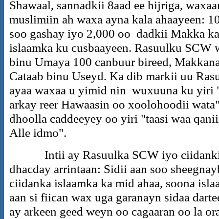
Shawaal, sannadkii 8aad ee hijriga, waxaa
muslimiin ah waxa ayna kala ahaayeen: 
soo gashay iyo 2,000 oo dadkii Makka ka
islaamka ku cusbaayeen. Rasuulku SCW 
binu Umaya 100 canbuur bireed, Makkana
Cataab binu Useyd. Ka dib markii uu Ra
ayaa waxaa u yimid nin wuxuuna ku yiri "
arkay reer Hawaasin oo xoolohoodii wat
dhoolla caddeeyey oo yiri "taasi waa qanii
Alle idmo".
Intii ay Rasuulka SCW iyo ciidankiisu
dhacday arrintaan: Sidii aan soo sheegna
ciidanka islaamka ka mid ahaa, soona isl
aan si fiican wax uga garanayn sidaa dart
ay arkeen geed weyn oo cagaaran oo la or