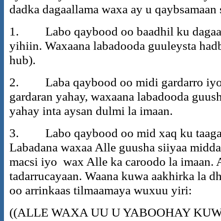
dadka dagaallama waxa ay u qaybsamaan
1. Labo qaybood oo baadhil ku dagaall
yihiin. Waxaana labadooda guuleysta had
hub).
2. Laba qaybood oo midi gardarro iyo 
gardaran yahay, waxaana labadooda guusha
yahay inta aysan dulmi la imaan.
3. Labo qaybood oo mid xaq ku taagan 
Labadana waxaa Alle guusha siiyaa midda
macsi iyo wax Alle ka caroodo la imaan. 
tadarrucayaan. Waana kuwa aakhirka la dh
oo arrinkaas tilmaamaya wuxuu yiri:
((ALLE WAXA UU U YABOOHAY KUW