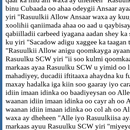
binu Cubaada oo ahaa odeygii Ansaar ay
yiri "Rasuulkii Allow Ansaar waxa ay ku
xoolihii qaniimada ahaa oo aad u qaybisay 
qabiilladii carbeed iyagana aadan shey k
ku yiri "Sacadow adigu xaggee ka taagan t
"Rasuulkii Allow anigu qoomkayga ayaan 
Rasuulku SCW yiri "ii soo kulmi qoomka
markaas ayaa Rasuulku SCW u yimid oo la f
mahadiyey, ducadii iftitaaxa ahaydna ku f
maxay hadalka iga kiin soo gaaray iyo car
idiin imaan idinka oo baadiyeysan oo All
waanan idiin imaan idinka oo cayr ah oo 
waanan idiin imaan idinka oo col ah oo Al
waxa ay dheheen "Alle iyo Rasuulkiisa aya
markaas ayuu Rasuulku SCW yiri "miyeyd