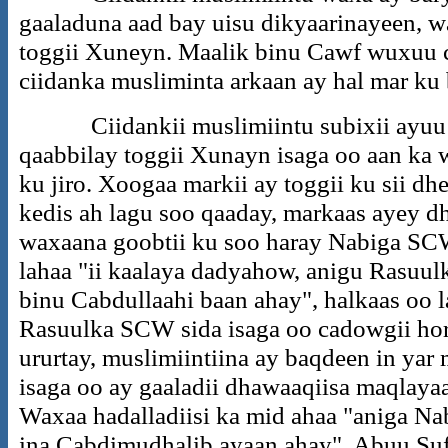
gaaladuna aad bay uisu dikyaarinayeen, 
toggii Xuneyn. Maalik binu Cawf wuxuu ci
ciidanka musliminta arkaan ay hal mar ku
Ciidankii muslimiintu subixii ayuu 
qaabbilay toggii Xunayn isaga oo aan ka
ku jiro. Xoogaa markii ay toggii ku sii d
kedis ah lagu soo qaaday, markaas ayey d
waxaana goobtii ku soo haray Nabiga SC
lahaa "ii kaalaya dadyahow, anigu Rasuu
binu Cabdullaahi baan ahay", halkaas oo 
Rasuulka SCW sida isaga oo cadowgii hor
ururtay, muslimiintiina ay baqdeen in ya
isaga oo ay gaaladii dhawaaqiisa maqlayaa
Waxaa hadalladiisi ka mid ahaa "aniga Na
ina Cabdimudhalib ayaan ahay". Abuu Suf