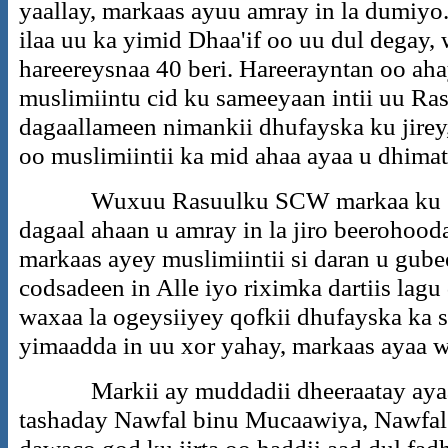
yaallay, markaas ayuu amray in la dumiyo
ilaa uu ka yimid Dhaa'if oo uu dul degay
hareereysnaa 40 beri. Hareerayntan oo ah
muslimiintu cid ku sameeyaan intii uu R
dagaallameen nimankii dhufayska ku jirey,
oo muslimiintii ka mid ahaa ayaa u dhimat
Wuxuu Rasuulku SCW markaa ku gara
dagaal ahaan u amray in la jiro beerohooda
markaas ayey muslimiintii si daran u gube
codsadeen in Alle iyo riximka dartiis lagu
waxaa la ogeysiiyey qofkii dhufayska ka 
yimaadda in uu xor yahay, markaas ayaa 
Markii ay muddadii dheeraatay ayaa
tashaday Nawfal binu Mucaawiya, Nawfal