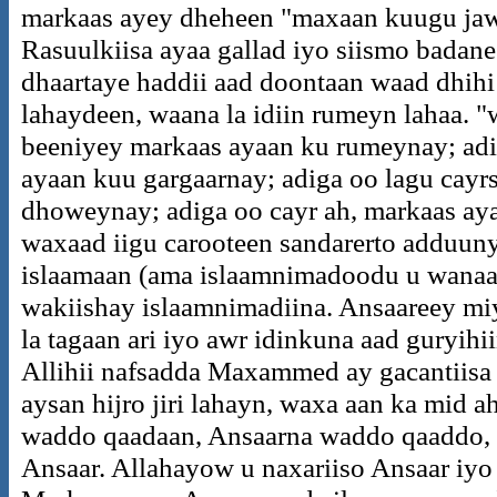
markaas ayey dheheen "maxaan kuugu jawa
Rasuulkiisa ayaa gallad iyo siismo badane
dhaartaye haddii aad doontaan waad dhihi
lahaydeen, waana la idiin rumeyn lahaa. "
beeniyey markaas ayaan ku rumeynay; adig
ayaan kuu gargaarnay; adiga oo lagu cayr
dhoweynay; adiga oo cayr ah, markaas a
waxaad iigu carooteen sandarerto adduuny
islaamaan (ama islaamnimadoodu u wanaag
wakiishay islaamnimadiina. Ansaareey mi
la tagaan ari iyo awr idinkuna aad guryihi
Allihii nafsadda Maxammed ay gacantiisa 
aysan hijro jiri lahayn, waxa aan ka mid 
waddo qaadaan, Ansaarna waddo qaaddo, 
Ansaar. Allahayow u naxariiso Ansaar iyo