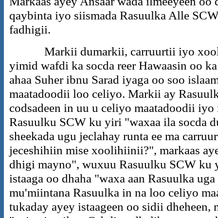
Markaas ayey Ansaar wada ilmeeyeen oo 
qaybinta iyo siismada Rasuulka Alle SCW"
fadhigii.
Markii dumarkii, carruurtii iyo xooli
yimid wafdi ka socda reer Hawaasin oo k
ahaa Suher ibnu Sarad iyaga oo soo islaa
maatadoodii loo celiyo. Markii ay Rasuu
codsadeen in uu u celiyo maatadoodii iyo
Rasuulku SCW ku yiri "waxaa ila socda d
sheekada ugu jeclahay runta ee ma carruur
jeceshihiin mise xoolihiinii?", markaas a
dhigi mayno", wuxuu Rasuulku SCW ku y
istaaga oo dhaha "waxa aan Rasuulka uga
mu'miintana Rasuulka in na loo celiyo maa
tukaday ayey istaageen oo sidii dheheen,