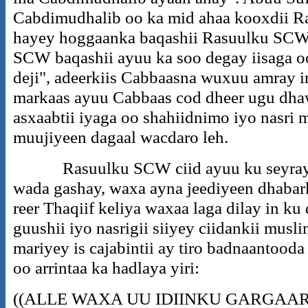
Cabdimudhalib oo ka mid ahaa kooxdii 
hayey hoggaanka baqashii Rasuulku SCW 
SCW baqashii ayuu ka soo degay iisaga oo
deji", adeerkiis Cabbaasna wuxuu amray i
markaas ayuu Cabbaas cod dheer ugu dhaw
asxaabtii iyaga oo shahiidnimo iyo nasri
muujiyeen dagaal wacdaro leh.
Rasuulku SCW ciid ayuu ku seyrayey 
wada gashay, waxa ayna jeediyeen dhabarka
reer Thaqiif keliya waxaa laga dilay in k
guushii iyo nasrigii siiyey ciidankii musl
mariyey is cajabintii ay tiro badnaantooda
oo arrintaa ka hadlaya yiri:
((ALLE WAXA UU IDIINKU GARGA