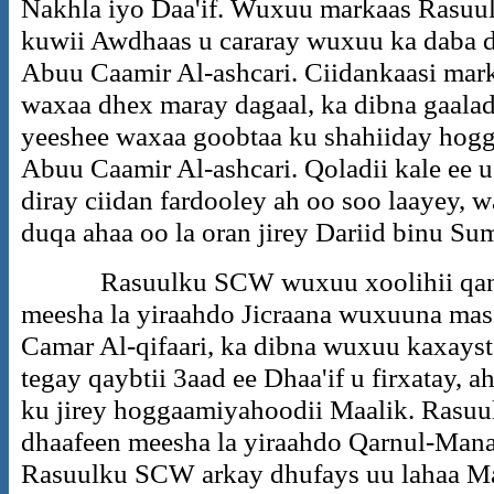
Nakhla iyo Daa'if. Wuxuu markaas Rasuu
kuwii Awdhaas u cararay wuxuu ka daba 
Abuu Caamir Al-ashcari. Ciidankaasi marki
waxaa dhex maray dagaal, ka dibna gaalad
yeeshee waxaa goobtaa ku shahiiday hogg
Abuu Caamir Al-ashcari. Qoladii kale ee 
diray ciidan fardooley ah oo soo laayey,
duqa ahaa oo la oran jirey Dariid binu Su
Rasuulku SCW wuxuu xoolihii qaniim
meesha la yiraahdo Jicraana wuxuuna ma
Camar Al-qifaari, ka dibna wuxuu kaxayst
tegay qaybtii 3aad ee Dhaa'if u firxatay,
ku jirey hoggaamiyahoodii Maalik. Rasuul
dhaafeen meesha la yiraahdo Qarnul-Mana
Rasuulku SCW arkay dhufays uu lahaa Ma