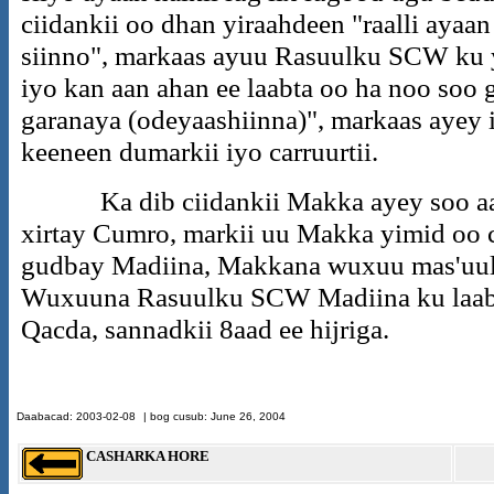
ciidankii oo dhan yiraahdeen "raalli aya
siinno", markaas ayuu Rasuulku SCW ku yi
iyo kan aan ahan ee laabta oo ha noo soo
garanaya (odeyaashiinna)", markaas aye
keeneen dumarkii iyo carruurtii.
Ka dib ciidankii Makka ayey soo a
xirtay Cumro, markii uu Makka yimid oo
gudbay Madiina, Makkana wuxuu mas'uul 
Wuxuuna Rasuulku SCW Madiina ku laabtay
Qacda, sannadkii 8aad ee hijriga.
Daabacad
:
2003
-
02-08
| bog cusub: June 26, 2004
CASHARKA HORE