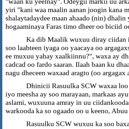
"waan ku yeelnay". Odeygii markii uu ar
yiri "kani waa maalin aanan joogin kana 
shalaytadaydee maan ahaado (nin) dhalin 
hogaaminaya Faras timo dheer oo biciid o
Ka dib Maalik wuxuu diray ciidan ila
soo laabteen iyaga oo yaacaya oo argagax
ee muxuu yahay xaalkiinnu?", waxa ay dh
cadcad oo fardo saaran. Ilaah baan ku dh
nagu dheceen waxaad aragto (oo argagax 
Dhinicii Rasuulka SCW waxaa loo so
iyo meesha ay soo marayaan, markaas ay
aslami, wuxuuna amray in uu ciidankooda 
warkooda ka so ogaado oo u keeno, Abuu 
Rasuulku SCW wuxuu ka soo baxay Ma