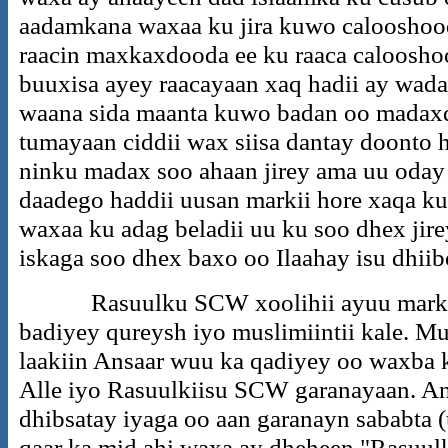
aadamkana waxaa ku jira kuwo calooshood
raacin maxkaxdooda ee ku raaca caloosho
buuxisa ayey raacayaan xaq hadii ay wada
waana sida maanta kuwo badan oo madaxd
tumayaan ciddii wax siisa dantay doonto 
ninku madax soo ahaan jirey ama uu oday
daadego haddii uusan markii hore xaqa ku
waxaa ku adag beladii uu ku soo dhex jir
iskaga soo dhex baxo oo Ilaahay isu dhii
Rasuulku SCW xoolihii ayuu markaa q
badiyey qureysh iyo muslimiintii kale. Mu
laakiin Ansaar wuu ka qadiyey oo waxba 
Alle iyo Rasuulkiisu SCW garanayaan. A
dhibsatay iyaga oo aan garanayn sababta (
qaar ka mid ahi waxa ay dheheen "Rasuulk