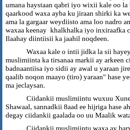
umana haystaan qabri iyo wixii kale oo la 
qaarkood waxa ayba ku jiraan shirki ka we
ama la gargaar weydiisto ama loo nadro 
waxaa keenay khalkhalka iyo inxiraafka c
Ilaahay diintiisii ka jaahil noqdeen.
Waxaa kale o intii jidka la sii hayey 
muslimiinta ka tirsanaa markii ay arkeen
badnaantiisa iyo sidii ay awal u yaraan j
qaalib noqon maayo (tiro) yaraan" hase 
ma jeclaysan.
Ciidankii muslimiintu wuxuu Xuneyn 
Shawaal, sannadkii 8aad ee hijriga hase a
degay ciidankii gaalada oo uu Maalik wat
Ciidankii muslimiintu waxa ay baryee