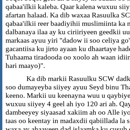
qabaa'ilkii kaleba. Qaar kalena wuxuu sii
afartan halaad. Ka dib waxaa Rasuulka 
qabaa'ilkii reer baadiyihii muslimiinta ka
dalbanaya ilaa ay ku ciriiriyeen geedkii uu
markaas ayuu yiri "dadow ii soo celiya go
gacantiisa ku jirto ayaan ku dhaartaye hadd
Tuhaama tiradooda oo xoolo ah waan idii
hari maayo)".
Ka dib markii Rasuulku SCW dadkii i
soo dumayeyba siiyey ayuu Seyd binu Tha
keeno. Markii uu keenayna wuu u qaybiye
wuxuu siiyey 4 geel ah iyo 120 ari ah. 
dambeeyey siyaasad xakiim ah oo Alle iy
taas oo keentay in madaxdii qabiillada la
waxa ay ahaayeen dad islaamka ku cusub 