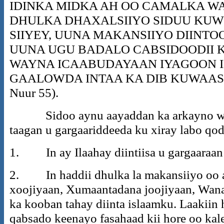
IDINKA MIDKA AH OO CAMALKA W
DHULKA DHAXALSIIYO SIDUU KUW
SIIYEY, UUNA MAKANSIIYO DIINTO
UUNA UGU BADALO CABSIDOODII K
WAYNA ICAABUDAYAAN IYAGOON II 
GAALOWDA INTAA KA DIB KUWAASI WA
Nuur 55).
Sidoo aynu aayaddan ka arkayno wux
taagan u gargaariddeeda ku xiray labo qo
1. In ay Ilaahay diintiisa u gargaaraan
2. In haddii dhulka la makansiiyo oo 
xoojiyaan, Xumaantadana joojiyaan, Wana
ka kooban tahay diinta islaamku. Laakiin
qabsado keenayo fasahaad kii hore oo kal