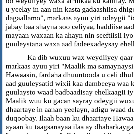
oo weydiiyey waxa arrinkaa ku kallifay. 
u yeelay in aan nin kasta gadaashiisa dhigo
dagaallamo", markaas ayuu yiri odeygii "i
jabay baa shayna soo celiyaa, haddiise aa
mayaan waxaan ka ahayn nin seeftiisii iyo 
guuleystana waxa aad fadeexadeysay ehelk
Ka dib wuxuu wax weydiiyey qaar ka 
markaas ayuu yiri "Maalik ma samaynaysid
Hawaasin, fardaha dhuuntooda u celi dhul
aad guuleysatid wixii kaa dambeeya waa k
guulaysto waad badbaadisay ehelkaagii iy
Maalik wuu ku gacan sayray odeygii wuxu
dhaartaye in aanan yeelayn, adigu waad 
duqoobay. Ilaah baan ku dhaartaye Hawaas
ayaan ku taagsanayaa ilaa ay dhabarkayg