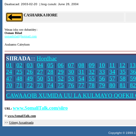
Daabacad
:
2003
-
02-20
| bog cusub: June 26, 2004
CASHARKA HORE
Waxaa isku soo dubaridey::
Osman Bilad
osmanbilad@hotmail.com
Asalaamu Caleykum
SIIRADA
:::
Hordhac
01
|
02
|
03
|
04
|
05
|
06
|
07
|
08
|
09
|
10
|
11
|
12
|
13
24
|
25
|
26
|
27
|
28
|
29
|
30
|
31
|
32
|
33
|
34
|
35
|
36
47
|
48
|
49
|
50
|
51
|
52
|
53
|
54
|
55
|
56
|
57
|
58
|
59
70
|
71
|
72
|
73
|
74
|
75
|
76
|
77
|
78
|
79
|
80
|
81
|
82
CAWAAQIB XUMIDA UU LA KULMAYO QOFKII 
www.SomaliTalk.com/siiro
URL:
©
www.Somali
Talk.com
>>
Usheeg Asxaabtaada
Copyright © 1999-12