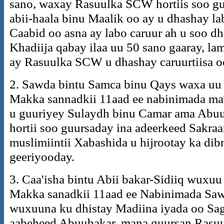
sano, waxay Rasuulka SCW hortiis soo gu
abii-haala binu Maalik oo ay u dhashay la
Caabid oo asna ay labo caruur ah u soo
Khadiija qabay ilaa uu 50 sano gaaray, l
ay Rasuulka SCW u dhashay caruurtiisa o
2. Sawda bintu Samca binu Qays waxa u
Makka sannadkii 11aad ee nabinimada mar
u guuriyey Sulaydh binu Camar ama Abuu
hortii soo guursaday ina adeerkeed Sakra
muslimiintii Xabashida u hijrootay ka di
geeriyooday.
3. Caa'isha bintu Abii bakar-Sidiiq wux
Makka sanadkii 11aad ee Nabinimada Sawda
wuxuuna ku dhistay Madiina iyada oo Saga
aabeheed Abuubakar, mana guursan Rasu