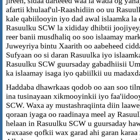
jireen, sidaa darteeed waa la wada og yah
afartii khulaaf'ul-Raashidiin oo uu Rasuu
kale qabiilooyin iyo dad awal islaamka l
Rasuulku SCW la xididay dhibtii joojiyey
reer banii musdhaliq oo soo islaamay ma
Juweyriya bintu Xaarith oo aabeheed cidda
Sufyaan oo si daran Rasuulka iyo islaamk
Rasuulku SCW guursaday gabadhiisii Umu-
ka islaamay isaga iyo qabiilkii uu madaxd
Haddaba dhawrkaas qodob oo aan soo til
ina tusinayaan xikmooyinkii iyo faa'iidoo
SCW. Waxa ay mustashraqiinta diin laawe
qoraan iyaga oo raadinaya meel ay Rasuu
helaan in Rasuulku SCW u guursaday ha
waxaase qofkii wax garad ahi garan karaa i