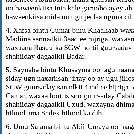
oo haweenkiisa inta kale garoobo ayey a
haweenkiisa mida uu ugu jeclaa uguna ci
4. Xafsa bintu Cumar binu Khadhaab wa
Madiina sannadkii 3aad ee hijriga, waxaa
waxaana Rasuulka SCW hortii guursaday
shahiiday dagaalkii Badar.
5. Saynaba bintu Khusayma oo lagu naanay
siday ugu naxariisan jirtay oo ay ugu jil
SCW guursaday sanadkii 4aad ee hijriga,
Camar, waxaa hortiis soo guursaday Cabdu
shahiiday dagaalkii Uxud, waxayna dhim
bilood ama Sadex bilood ka dib.
6. Umu-Salama bintu Abii-Umaya oo maga