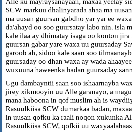
Alle ku mayraysanayaan, maxaa yeelay si
SCW markuu dhalinyarada ahaa ma uusan 
ma uusan guursan gabdho yar yar ee waxa
da'ahayd oo soo guursatay labo nin, isla
kale ilaa ay dhimatay isaga oo konton jir
guursan gabar yare waxa uu guursaday Sa
garoob ah, sidoo kale saan soo tilmaana
guursaday oo dhan waxa ay wada ahaayee
wuxuuna haweenka badan guursaday sanna
Ugu dambayntii saan soo ishaarnayba wa
jirey xikmooyin uu Alle garanayo, annagu
mana haboona in qof muslim ah is waydii
Rasuulkiisa SCW dumarkaa badan, maxaa 
in uusan qofku ka raali noqon xukunka Al
Rasuulkiisa SCW, qofkii uu waxyaalahaa