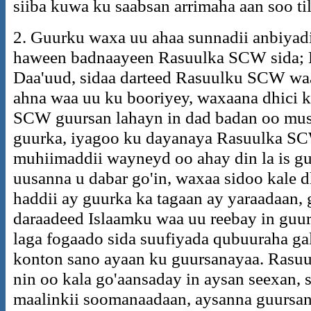
siiba kuwa ku saabsan arrimaha aan soo ti
2. Guurku waxa uu ahaa sunnadii anbiyad
haween badnaayeen Rasuulka SCW sida; N
Daa'uud, sidaa darteed Rasuulku SCW waa
ahna waa uu ku booriyey, waxaana dhici k
SCW guursan lahayn in dad badan oo musl
guurka, iyagoo ku dayanaya Rasuulka SC
muhiimaddii wayneyd oo ahay din la is gu
uusanna u dabar go'in, waxaa sidoo kale d
haddii ay guurka ka tagaan ay yaraadaan, 
daraadeed Islaamku waa uu reebay in guu
laga fogaado sida suufiyada qubuuraha ga
konton sano ayaan ku guursanayaa. Ras
nin oo kala go'aansaday in aysan seexan, s
maalinkii soomanaadaan, aysanna guursa