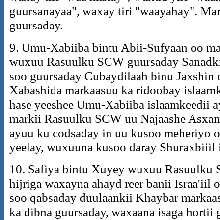
guursanayaa", waxay tiri "waayahay". Ma
guursaday.
9. Umu-Xabiiba bintu Abii-Sufyaan oo ma
wuxuu Rasuulku SCW guursaday Sanadkii 
soo guursaday Cubaydilaah binu Jaxshin 
Xabashida markaasuu ka ridoobay islaamk
hase yeeshee Umu-Xabiiba islaamkeedii ay
markii Rasuulku SCW uu Najaashe Asxam 
ayuu ku codsaday in uu kusoo meheriyo oo
yeelay, wuxuuna kusoo daray Shuraxbiiil 
10. Safiya bintu Xuyey wuxuu Rasuulku 
hijriga waxayna ahayd reer banii Israa'ii
soo qabsaday duulaankii Khaybar markaas
ka dibna guursaday, waxaana isaga hortii