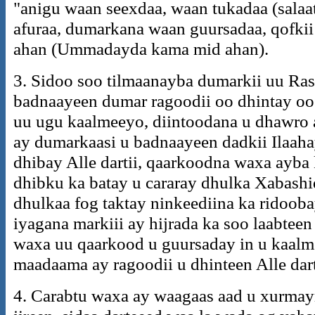
"anigu waan seexdaa, waan tukadaa (salaa
afuraa, dumarkana waan guursadaa, qofki
ahan (Ummadayda kama mid ahan).
3. Sidoo soo tilmaanayba dumarkii uu R
badnaayeen dumar ragoodii oo dhintay oo 
uu ugu kaalmeeyo, diintoodana u dhawro 
ay dumarkaasi u badnaayeen dadkii Ilaaha
dhibay Alle dartii, qaarkoodna waxa ayba
dhibku ka batay u cararay dhulka Xabashi
dhulkaa fog taktay ninkeediina ka ridoo
iyagana markiii ay hijrada ka soo laabteen
waxa uu qaarkood u guursaday in u kaalme
maadaama ay ragoodii u dhinteen Alle dart
4. Carabtu waxa ay waagaas aad u xurmayn