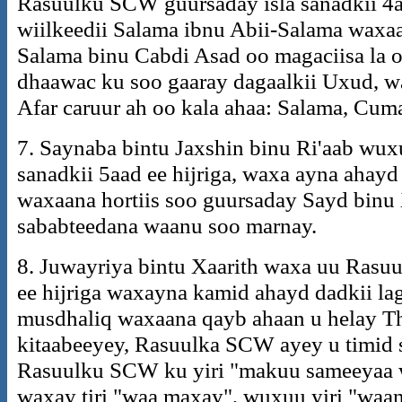
Rasuulku SCW guursaday isla sanadkii 4a
wiilkeedii Salama ibnu Abii-Salama waxaa
Salama binu Cabdi Asad oo magaciisa la o
dhaawac ku soo gaaray dagaalkii Uxud, 
Afar caruur ah oo kala ahaa: Salama, Cum
7. Saynaba bintu Jaxshin binu Ri'aab w
sanadkii 5aad ee hijriga, waxa ayna ahay
waxaana hortiis soo guursaday Sayd binu 
sababteedana waanu soo marnay.
8. Juwayriya bintu Xaarith waxa uu Rasu
ee hijriga waxayna kamid ahayd dadkii la
musdhaliq waxaana qayb ahaan u helay T
kitaabeeyey, Rasuulka SCW ayey u timid 
Rasuulku SCW ku yiri "makuu sameeyaa w
waxay tiri "waa maxay", wuxuu yiri "waa