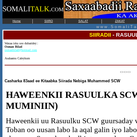
SOMALI
TALK
.
COM
|
|
|
Home
SIIRO
SALAT
ZAKAT
w w w . S o m a l i T a 
SIIRADII
-
RASUUL
Waxaa isku soo dubaridey::
Osman Bilad
osmanbilad@hotmail.com
Asalaamu Caleykum
<><><>
Casharka 83aad ee Kitaabka Siirada Nebiga Muhammed SCW
HAWEENKII RASUULKA SC
MUMINIIN)
Haweenkii uu Rasuulku SCW guursaday w
Toban oo uusan labo la aqal galin iyo la