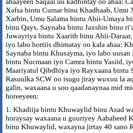
ahaayeen Saqaal uu kadhintay oo ahaa: Caa
Xafsa bintu Cumar binu Khadhaab, Umu X
Xarbin, Umu Salama bintu Abii-Umaya bi
binu Qays, Saynaba bintu Jaxshin binu ri
Juwayriya bintu Xaarith binu Abii-Daraar
iyo labo hortiis dhimatay oo kala ahaa: K
Saynaba bintu Khusayma, iyo labo uusan l
bintu Nucmaan iyo Camra bintu Yasiid, iy
Maariyatul Qibdhiya iyo Rayxaana bintu 
Rasuulka SCW oo isugu jiray wuxuu la aq
galin, waxaana u soo qaadanaynaa mid mi
horeeyeen:
1. Khadiija bintu Khuwaylid binu Asad wa
horaysay waxaana u guuriyey Aabaheed 
binu Khuwaylid, waxayna jirtay 40 sano