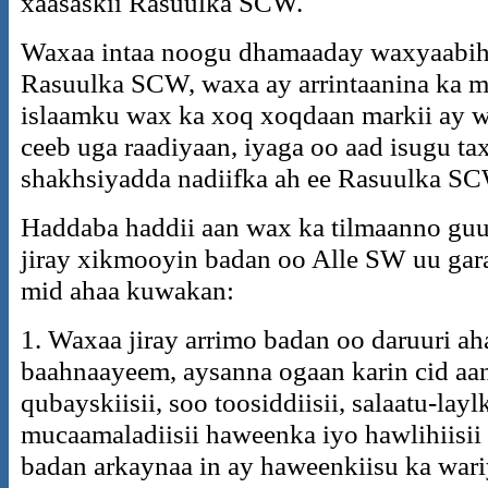
xaasaskii Rasuulka SCW.
Waxaa intaa noogu dhamaaday waxyaabihii
Rasuulka SCW, waxa ay arrintaanina ka m
islaamku wax ka xoq xoqdaan markii ay
ceeb uga raadiyaan, iyaga oo aad isugu tax
shakhsiyadda nadiifka ah ee Rasuulka SCW
Haddaba haddii aan wax ka tilmaanno gu
jiray xikmooyin badan oo Alle SW uu ga
mid ahaa kuwakan:
1. Waxaa jiray arrimo badan oo daruuri ah
baahnaayeem, aysanna ogaan karin cid aan 
qubayskiisii, soo toosiddiisii, salaatu-laylk
mucaamaladiisii haweenka iyo hawlihiisii
badan arkaynaa in ay haweenkiisu ka wariy