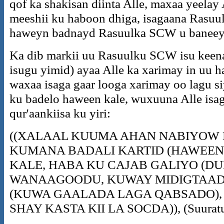
qof ka shakisan diinta Alle, maxaa yeela
meeshii ku haboon dhiga, isagaana Rasuul
haweyn badnayd Rasuulka SCW u baneey
Ka dib markii uu Rasuulku SCW isu keena
isugu yimid) ayaa Alle ka xarimay in uu 
waxaa isaga gaar looga xarimay oo lagu 
ku badelo haween kale, wuxuuna Alle isag
qur'aankiisa ku yiri:
((XALAAL KUUMA AHAN NABIYOW 
KUMANA BADALI KARTID (HAWEE
KALE, HABA KU CAJAB GALIYO (D
WANAAGOODU, KUWAY MIDIGTAAD
(KUWA GAALADA LAGA QABSADO),
SHAY KASTA KII LA SOCDA)), (Suuratul