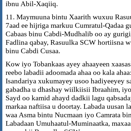
ibnu Abil-Xaqiiq.
11. Maymuuna bintu Xaarith wuxuu Rasu
7aad ee hijriga markuu Cumratul-Qadaa gu
Cabaas binu Cabdi-Mudhalib oo ay gurig
Fadlina qabay, Rasuulka SCW hortiisna 
binu Cabdi Cusaa.
Kow iyo Tobankaas ayey ahaayeen xaasas
reebo labadii adoomada ahaa oo kala ahaa
Isandariya xukumayey usoo hadiyeeyey sa
gabadha u dhashay wiilkiisii Ibraahim, iy
Sayd oo kamid ahayd dadkii lagu qabsada
markaa naftiisa u doortay. Labada uusan l
waa Asma bintu Nucmaan iyo Camrata binu
Labadaan Umuhaatul-Muminaatka, maxaa 