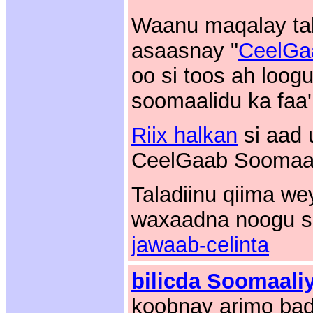
Waanu maqalay ta
asaasnay "
CeelGa
oo si toos ah loog
soomaalidu ka faa'
Riix halkan
si aad 
CeelGaab Soomaal
Taladiinu qiima we
waxaadna noogu so
jawaab-celinta
bilicda Soomaali
koobnay arimo bad