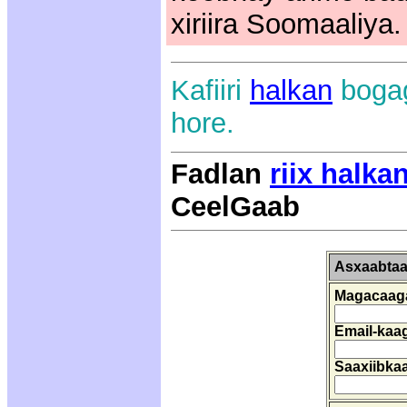
xiriira Soomaaliya.
Kafiiri
halkan
bogag
hore.
Fadlan
riix halka
CeelGaab
Asxaabtaa
Magacaag
Email-kaa
Saaxiibkaa