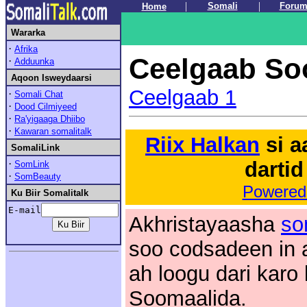
.
|
|
Somali
Foru
Home
.
Wararka
·
Afrika
Ceelgaab So
·
Adduunka
Aqoon Isweydaarsi
Ceelgaab 1
·
Somali Chat
·
Dood Cilmiyeed
·
Ra'yigaaga Dhiibo
·
Kawaran somalitalk
Riix Halkan
si a
SomaliLink
·
dartid
SomLink
·
SomBeauty
Powered
Ku Biir Somalitalk
E-mail
Akhristayaasha
so
soo codsadeen in 
ah loogu dari karo 
Soomaalida.