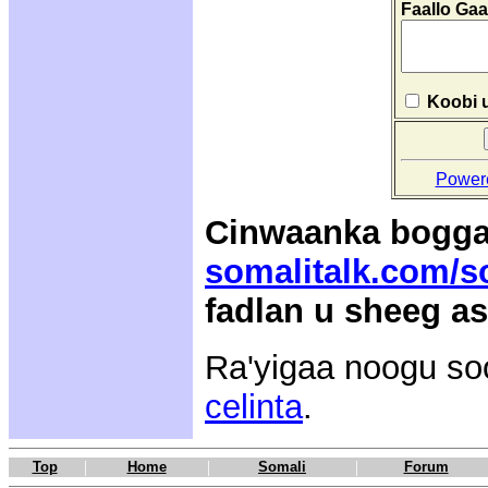
Faallo Ga
Koobi u
Power
Cinwaanka bogga
somalitalk.com/s
fadlan u sheeg a
Ra'yigaa noogu so
celinta
.
|
|
|
Top
Home
Somali
Forum