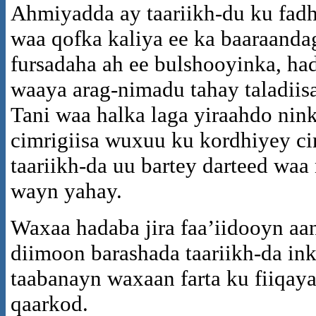
Ahmiyadda ay taariikh-du ku fadh
waa qofka kaliya ee ka baaraanda
fursadaha ah ee bulshooyinka, had
waaya arag-nimadu tahay taladiis
Tani waa halka laga yiraahdo ninki
cimrigiisa wuxuu ku kordhiyey ci
taariikh-da uu bartey darteed waa 
wayn yahay.
Waxaa hadaba jira faa’iidooyn aa
diimoon barashada taariikh-da in
taabanayn waxaan farta ku fiiqa
qaarkod.