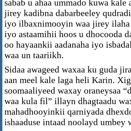
sabab u ahaa ummado kuwa kale
jirey kadibna dabarbeeley qudradi
iyo ilbaxnimooyin waa jirey ilah
iyo astaamihii hoos u dhocooda 
oo hayaankii aadanaha iyo isbada
waa un taariikh.
Sidaa awageed waxaa ku guda jira
aan meel kale laga heli Karin. X
soomaaliyeed waxay oraneysaa “d
waa kula fil” illayn dhagtaadu w
mahadhooyinkii qarniyada dhexd
ishaaduse intaad noolayd umbey w