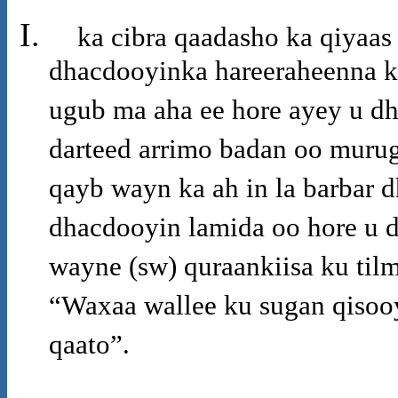
ka cibra qaadasho ka qiyaas 
dhacdooyinka hareeraheenna k
ugub ma aha ee hore ayey u d
darteed arrimo badan oo muru
qayb wayn ka ah in la barbar d
dhacdooyin lamida oo hore u dh
wayne (sw) quraankiisa ku ti
“Waxaa wallee ku sugan qisoo
qaato”.