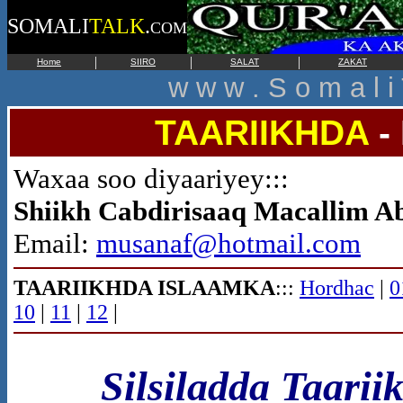
SOMALI
TALK
.
COM
|
|
|
Home
SIIRO
SALAT
ZAKAT
w w w . S o m a l i 
TAARIIKHDA
-
Waxaa soo diyaariyey:::
Shiikh Cabdirisaaq Macallim A
Email:
musanaf@hotmail.com
TAARIIKHDA ISLAAMKA
:::
Hordhac
|
0
10
|
11
|
12
|
Silsiladda Taari