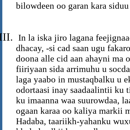
bilowdeen oo garan kara siduu u
In la iska jiro lagana feejigna
dhacay, -si cad saan ugu faka
doona alle cid aan ahayni ma
fiiriyaan sida arrimuhu u soc
laga yaabo in mustaqbalku u e
odortaasi inay saadaalintii ku
ku imaanna waa suurowdaa, laa
ogaan karaa oo kaliya markii m
Hadaba, taariikh-yahanku wux