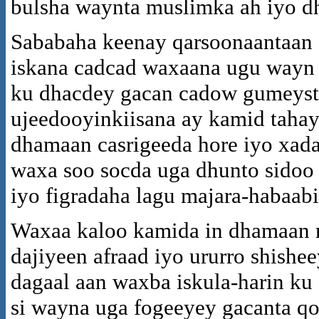
bulsha waynta muslimka ah iyo dh
Sababaha keenay qarsoonaantaan
iskana cadcad waxaana ugu wayn
ku dhacdey gacan cadow gumeyste
ujeedooyinkiisana ay kamid tahay
dhamaan casrigeeda hore iyo xada
waxa soo socda uga dhunto sidoo
iyo figradaha lagu majara-habaab
Waxaa kaloo kamida in dhamaan m
dajiyeen afraad iyo ururro shishe
dagaal aan waxba iskula-harin ku 
si wayna uga fogeeyey gacanta q