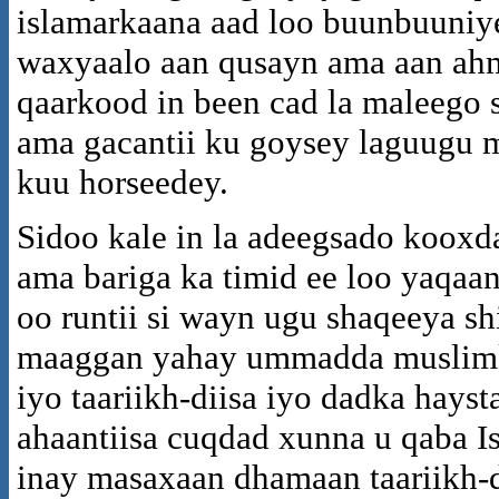
islamarkaana aad loo buunbuuniye
waxyaalo aan qusayn ama aan ahm
qaarkood in been cad la maleego 
ama gacantii ku goysey laguugu 
kuu horseedey.
Sidoo kale in la adeegsado kooxd
ama bariga ka timid ee loo yaqaa
oo runtii si wayn ugu shaqeeya sh
maaggan yahay ummadda muslimka
iyo taariikh-diisa iyo dadka hays
ahaantiisa cuqdad xunna u qaba I
inay masaxaan dhamaan taariikh-d