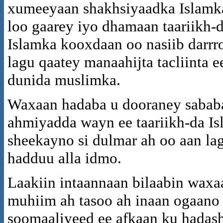
xumeeyaan shakhsiyaadka Islamk
loo gaarey iyo dhamaan taariikh-
Islamka kooxdaan oo nasiib darrro
lagu qaatey manaahijta tacliinta 
dunida muslimka.
Waxaan hadaba u dooraney sababa
ahmiyadda wayn ee taariikh-da Is
sheekayno si dulmar ah oo aan la
hadduu alla idmo.
Laakiin intaannaan bilaabin waxaa
muhiim ah tasoo ah inaan ogaan
soomaaliyeed ee afkaan ku hadas