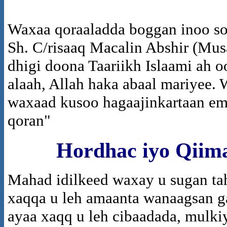
Waxaa qoraaladda boggan inoo so
Sh. C/risaaq Macalin Abshir (Mus
dhigi doona Taariikh Islaami ah o
alaah, Allah haka abaal mariyee. W
waxaad kusoo hagaajinkartaan em
qoran
"
Hordhac iyo Qiim
M
ahad idilkeed waxay u sugan tah
xaqqa u leh amaanta wanaagsan ga
ayaa xaqq u leh cibaadada, mulki