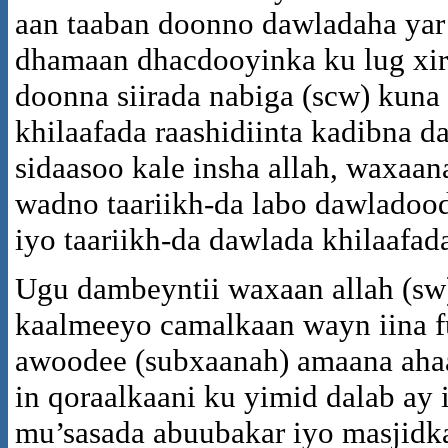
aan taaban doonno dawladaha yar 
dhamaan dhacdooyinka ku lug xir
doonna siirada nabiga (scw) kuna
khilaafada raashidiinta kadibna 
sidaasoo kale insha allah, waxaan
wadno taariikh-da labo dawladood
iyo taariikh-da dawlada khilaafada
Ugu dambeyntii waxaan allah (sw
kaalmeeyo camalkaan wayn iina f
awoodee (subxaanah) amaana aha
in qoraalkaani ku yimid dalab ay
mu’sasada abuubakar iyo masjidka 