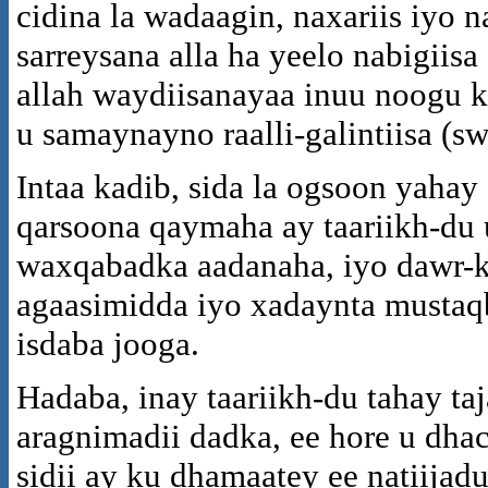
cidina la wadaagin, naxariis iyo 
sarreysana alla ha yeelo nabigiis
allah waydiisanayaa inuu noogu 
u samaynayno raalli-galintiisa (sw
Intaa kadib, sida la ogsoon yaha
qarsoona qaymaha ay taariikh-du
waxqabadka aadanaha, iyo dawr-ka
agaasimidda iyo xadaynta mustaqb
isdaba jooga.
Hadaba, inay taariikh-du tahay ta
aragnimadii dadka, ee hore u dhac
sidii ay ku dhamaatey ee natiijad