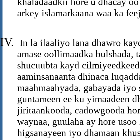
khaladaadkii hore u dhacay oo 
arkey islamarkaana waa ka fee
In la ilaaliyo lana dhawro k
amase oollimaadka bulshada, t
shucuubta kayd cilmiyeedkeedi
aaminsanaanta dhinaca luqadd
maahmaahyada, gabayada iyo 
guntameen ee ku yimaadeen d
jiritaankooda, cadowgooda ho
waynaa, guulaha ay hore usoo
higsanayeen iyo dhamaan khu