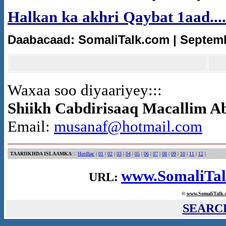
Halkan ka akhri Qaybat 1aad....
Daabacaad: SomaliTalk.com | Septemb
Waxaa soo diyaariyey:::
Shiikh Cabdirisaaq Macallim A
Email:
musanaf@hotmail.com
TAARIIKHDA ISLAAMKA
:::
Hordhac
|
01
|
02
|
03
|
04
|
05
|
06
|
07
|
08
|
09
|
10
|
11
|
12
|
www.SomaliTal
URL:
©
www.Somali
Talk.
SEARC