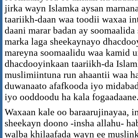
jirka wayn Islamka aysan marnana
taariikh-daan waa toodii waxaa int
daani marar badan ay soomaalida 
marka laga sheekaynayo dhacdooy
mareyna soomaalidu waa kamid 
dhacdooyinkaan taariikh-da Isla
muslimiintuna run ahaantii waa 
duwanaato afafkooda iyo midab
iyo ooddoodu ha kala fogaadaane
Waxaan kale oo baraarujinayaa, i
sheekayn doono -insha allahu- hab
walba khilaafada wayn ee muslin