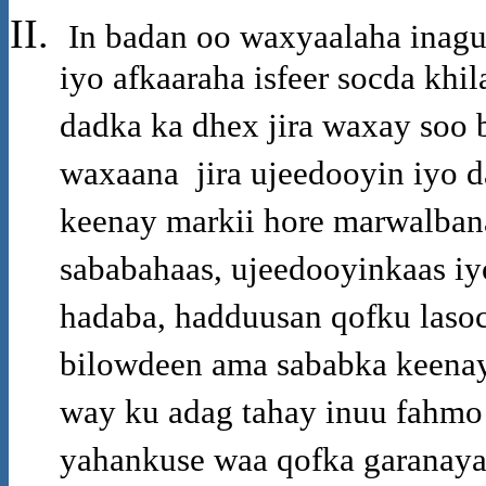
In badan oo waxyaalaha inagu 
iyo afkaaraha isfeer socda khi
dadka ka dhex jira waxay soo 
waxaana jira ujeedooyin iyo 
keenay markii hore marwalban
sababahaas, ujeedooyinkaas iy
hadaba, hadduusan qofku laso
bilowdeen ama sababka keenay
way ku adag tahay inuu fahmo 
yahankuse waa qofka garanaya