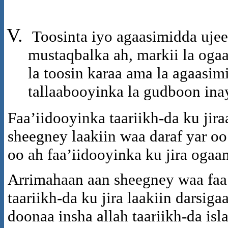
Toosinta iyo agaasimidda uj
mustaqbalka ah, markii la oga
la toosin karaa ama la agaasim
tallaabooyinka la gudboon ina
Faa’iidooyinka taariikh-da ku jir
sheegney laakiin waa daraf yar oo
oo ah faa’iidooyinka ku jira ogaan
Arrimahaan aan sheegney waa faa
taariikh-da ku jira laakiin darsig
doonaa insha allah taariikh-da isl