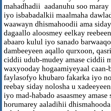
mahadhadii aadanuhu soo maray g
iyo isbabadalkii maalmaha dawla
waawayn dhismahoodii ama siday
dagaallo aloosmey eelkay reebee
abaaro kulul iyo sanado barwaaqo
dambeeyeen aqallo qurxoon, qasri
ciddii udub-mudey amase ciddii 
waxyooday hogaamiyeyaal caan-b
faylasofyo khubaro fakarka iyo no
reebay siday nolosha u xadeeyeen
iyo mad-habado asaasmey amase 
horumarey aaladihii dhismahooda