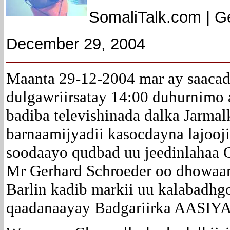
SomaliTalk.com | 
December 29, 2004
Maanta 29-12-2004 mar ay saaca
dulgawriirsatay 14:00 duhurnimo
badiba televishinada dalka Jarma
barnaamijyadii kasocdayna lajoojiy
soodaayo qudbad uu jeedinlahaa 
Mr Gerhard Schroeder oo dhowaa
Barlin kadib markii uu kalabadhgo
qaadanaayay Badgariirka AASIYA 