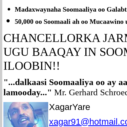
Madaxwaynaha Soomaaliya oo Galabta 
50,000 oo Soomaali ah oo Mucaawino u
CHANCELLORKA JAR
UGU BAAQAY IN SOO
ILOOBIN!!
"...dalkaasi Soomaaliya oo ay a
lamooday..."
Mr. Gerhard Schroe
XagarYare
xagar91@hotmail.