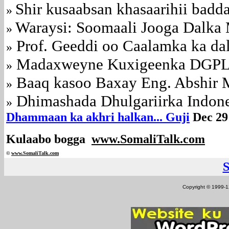
Shir kusaabsan khasaarihii badd
»
Waraysi: Soomaali Jooga Dalka M
»
Prof. Geeddi oo Caalamka ka da
»
Madaxweyne Kuxigeenka DGPL 
»
Baaq kasoo Baxay Eng. Abshir
»
Dhimashada Dhulgariirka Indone
»
Dhammaan ka akhri halkan... Guji
Dec 29
Kulaabo bogga
www.SomaliTalk.com
©
www.Somali
Talk.com
Copyright © 1999-12