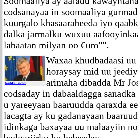
Soomaaliya ay aafadu kawayntaha
codsanayaa in soomaaliya gurmad
kuurgalo khasaaraheeda iyo qaabk
dalka jarmalku wuxuu aafooyinkaa
labaatan milyan oo €uro"".
Waxaa khudbadaasi uu M
horaysay mid uu jeediy
arimaha dibadda Mr
Jo
Joschka Fischer
codsaday in dabaaldagga sanadka 
u yareeyaan baaruudda qaraxda ee
lacagta ay ku gadanayaan baaruud
idinkaga baxayaa uu malaayiin n
badgariirku ku habsaday.