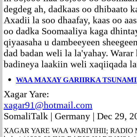
degdeg ah, dadkaas oo dhibaato ka
Axadii la soo dhaafay, kaas oo aas
oo dadka Soomaaliya kaga dhintay
qiyaasaha u dambeeyeen sheegeen 
dad badan weli la la'yahay. Warar
badineya laakiin weli xaqiiqada l
WAA MAXAY GARIIRKA TSUNAMI
Xagar Yare:
xagar91@hotmail.com
SomaliTalk | Germany | Dec 29, 2
XAGAR YARE WAA WARIYIHII; RADIO M