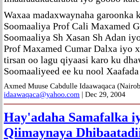
Waxaa madaxwaynaha garoonka k
Soomaaliya Prof Cali Maxamed 
Soomaaliya Sh Xasan Sh Adan i
Prof Maxamed Cumar Dalxa iyo x
tirsan oo lagu qiyaasi karo ku d
Soomaaliyeed ee ku nool Xaafada I
Axmed Muuse Cabdulle Idaawaqaca (Nairobi
idaawaqaca@yahoo.com
| Dec 29, 2004
Hay'adaha Samafalka i
Qiimaynaya Dhibaatad