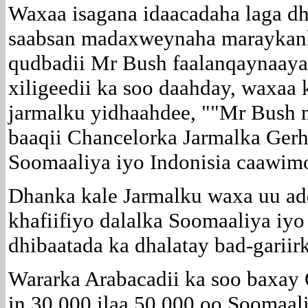
Waxaa isagana idaacadaha laga d
saabsan madaxweynaha maraykank
qudbadii Mr Bush faalanqaynaaya
xiligeedii ka soo daahday, waxaa 
jarmalku yidhaahdee, ""Mr Bush
baaqii Chancelorka Jarmalka Gerh
Soomaaliya iyo Indonisia caawimo
Dhanka kale Jarmalku waxa uu ad
khafiifiyo dalalka Soomaaliya iyo
dhibaatada ka dhalatay bad-gariirk
Wararka Arabacadii ka soo baxa
in 30,000 ilaa 50,000 oo Soomaal