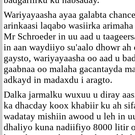
Wariyayaasha ayaa galabta chancel
arinkaasi laqabo wasiirka arimaha
Mr Schroeder in uu aad u taageer
in aan waydiiyo su'aalo dhowr ah 
gaysto, wariyayaasha oo aad u ba
gaabnaa oo malaha gacantayda mark
adkayd in madaxdu i aragto.
Dalka jarmalku wuxuu u diray aas
ka dhacday koox khabiir ku ah si
wadatay mishiin awood u leh in u
dhaliyo kuna nadiifiyo 8000 litir