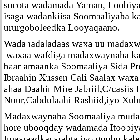
socota wadamada Yaman, Itoobiya
isaga wadankiisa Soomaaliyaba k
ururgoboleedka Looyaqaano.
Wadahadaladaas waxa uu madaxwa
waxaa wafdiga madaxwaynaha ka 
baarlamaanka Soomaaliya Sida Pro
Ibraahin Xussen Cali Saalax wax
ahaa Daahir Mire Jabriil,C/casiis
Nuur,Cabdulaahi Rashiid,iyo Xub
Madaxwaynaha Soomaaliya mudan
hore ubooqday wadamada Itoobiya
Imaaraadkacarabta iyo goobo kal