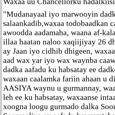
Waxaa uu Chancellorku hadalkiisii
"Mudanayaal iyo marwooyin dadk
salaankadib,waxaa todobaadkan 
awoodda aadamaha, waana af-kala
illaa haatan naloo xaqiijiyay 26 
ay Jaan iyo cidhib dhigeen, waxa
aad wax yar iyo wax waynba caawi
dadka aafadu ku habsatay ee dadk
waxaan caalamka fariin ahaan u di
AASIYA waynu u gurmannay, waan
leh ee ku habsatay, waxaanse intaa
xoogna loogu gurmado dalka Sooma