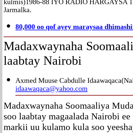
kulmis)1986-88 IYO RADIO HARGAYSA 198
Jarmalka.
80,000 oo qof ayey maraysaa dhimashi
Madaxwaynaha
Soomaali
laabtay Nairobi
Axmed Muuse Cabdulle Idaawaqaca(Nair
idaawaqaca@yahoo.com
Madaxwaynaha Soomaaliya Mudan
soo laabtay magaalada Nairobi e
markii uu kulamo kula soo yeesh