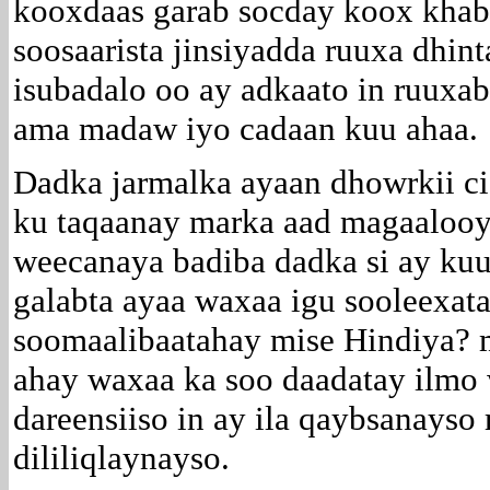
kooxdaas garab socday koox khabii
soosaarista jinsiyadda ruuxa dhint
isubadalo oo ay adkaato in ruuxab
ama madaw iyo cadaan kuu ahaa.
Dadka jarmalka ayaan dhowrkii ci
ku taqaanay marka aad magaalooy
weecanaya badiba dadka si ay kuu
galabta ayaa waxaa igu sooleexat
soomaalibaatahay mise Hindiya? m
ahay waxaa ka soo daadatay ilmo w
dareensiiso in ay ila qaybsanayso
dililiqlaynayso.