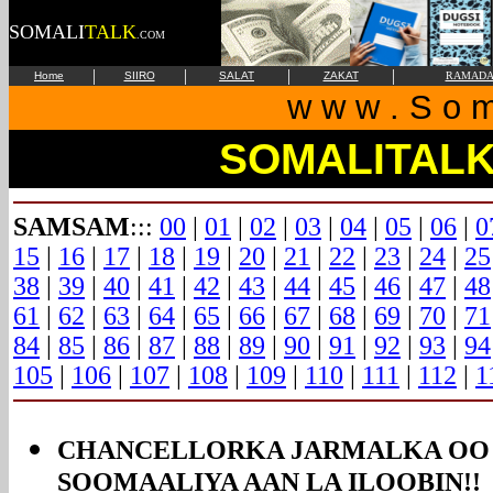
SOMALI
TALK
.COM
|
|
|
|
Home
SIIRO
SALAT
ZAKAT
RAMAD
w w w . S o m 
SOMALITAL
SAMSAM
:::
00
|
01
|
02
|
03
|
04
|
05
|
06
|
0
15
|
16
|
17
|
18
|
19
|
20
|
21
|
22
|
23
|
24
|
25
38
|
39
|
40
|
41
|
42
|
43
|
44
|
45
|
46
|
47
|
48
61
|
62
|
63
|
64
|
65
|
66
|
67
|
68
|
69
|
70
|
71
84
|
85
|
86
|
87
|
88
|
89
|
90
|
91
|
92
|
93
|
94
105
|
106
|
107
|
108
|
109
|
110
|
111
|
112
|
1
CHANCELLORKA JARMALKA OO 
SOOMAALIYA AAN LA ILOOBIN!!