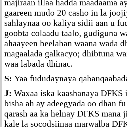
majiraan illaa hadda maadaama ay
gaareen mudo 20 casho in la joo
sahlaynaa oo kaliya sidii aan u fu
goobta colaadu taalo, gudiguna 
ahaayeen beelahan waana wada dh
magaalada galkacyo; dhibtuna wax
waa labada dhinac.
S:
Yaa fududaynaya qabanqaabada
J:
Waxaa iska kaashanaya DFKS 
bisha ah ay adeegyada oo dhan ful
qarash aa ka helnay DFKS mana ji
kale la socodsiinaa marwalba DF