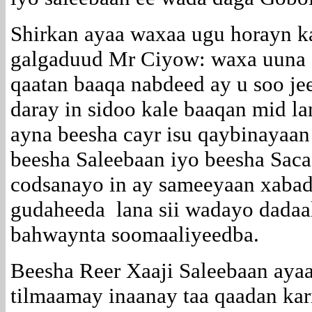
Shirkan ayaa waxaa ugu horayn 
galgaduud Mr Ciyow: waxa uuna s
qaatan baaqa nabdeed ay u soo j
daray in sidoo kale baaqan mid l
ayna beesha cayr isu qaybinayaan 
beesha Saleebaan iyo beesha Saca
codsanayo in ay sameeyaan xaba
gudaheeda lana sii wadayo dada
bahwaynta soomaaliyeedba.
Beesha Reer Xaaji Saleebaan ayaa
tilmaamay inaanay taa qaadan kar