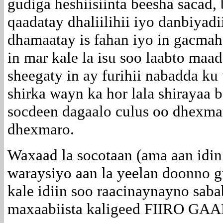
gudiga heshiisiinta beesha sacad,
qaadatay dhaliilihii iyo danbiyad
dhamaatay is fahan iyo in gacmah
in mar kale la isu soo laabto ma
sheegaty in ay furihii nabadda k
shirka wayn ka hor lala shirayaa
socdeen dagaalo culus oo dhexmar
dhexmaro.
Waxaad la socotaan (ama aan idin
waraysiyo aan la yeelan doonno g
kale idiin soo raacinaynayno saba
maxaabiista kaligeed FIIRO GAA