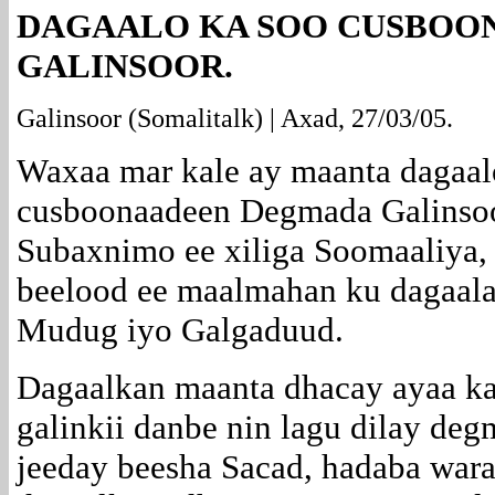
DAGAALO KA SOO CUSBOO
GALINSOOR.
Galinsoor
(Somalitalk) | Axad, 27/03/05.
Waxaa mar kale ay maanta dagaal
cusboonaadeen Degmada Galinsoo
Subaxnimo ee xiliga Soomaaliya, 
beelood ee maalmahan ku dagaal
Mudug iyo Galgaduud.
Dagaalkan maanta dhacay ayaa ka
galinkii danbe nin lagu dilay deg
jeeday beesha Sacad, hadaba wara