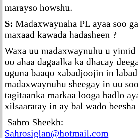
marayso howshu.
S:
Madaxwaynaha PL ayaa soo gaa
maxaad kawada hadasheen ?
Waxa uu madaxwaynuhu u yimid a
oo ahaa dagaalka ka dhacay deeg
uguna baaqo xabadjoojin in laba
madaxwaynuhu sheegay in uu soo 
tagitaanka markaa looga hadlo aya
xilsaaratay in ay bal wado beesha
Sahro Sheekh:
Sahrosiglan@hotmail.com