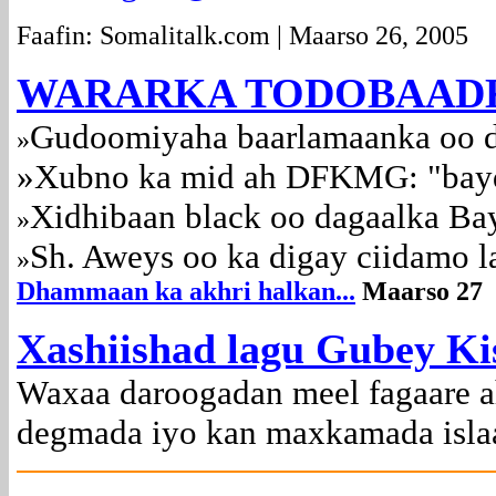
Faafin: Somalitalk.com | Maarso 26, 2005
WARARKA TODOBAADK
Gudoomiyaha baarlamaanka oo di
»
»Xubno ka mid ah DFKMG: "baydh
Xidhibaan black oo dagaalka 
»
Sh. Aweys oo ka digay ciidamo l
»
Dhammaan ka akhri halkan...
Maarso 27
Xashiishad lagu Gubey K
Waxaa daroogadan meel fagaare a
degmada iyo kan maxkamada isl