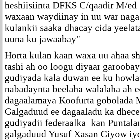
heshiisiinta DFKS C/qaadir M/ed
waxaan waydiinay in uu war naga
kulankii saaka dhacay cida yeela
uuna ku jawaabay"
Horta kulan kaan waxa uu ahaa sh
tashi ah oo loogu diyaar garoobay
gudiyada kala duwan ee ku howl
nabadaynta beelaha walalaha ah e
dagaalamaya Koofurta gobolada 
Galgaduud ee dagaaladu ka dhece
gudiyadii federaalka kan Puntala
galgaduud Yusuf Xasan Ciyow iy