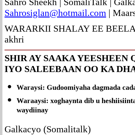
Sahro Sheekh | SomaliTalk | Galk
Sahrosiglan@hotmail.com
| Maar
WARARKII SHALAY EE BEELAH
akhri
SHIR AY SAAKA YEESHEEN
IYO SALEEBAAN OO KA DH
Waraysi: Gudoomiyaha dagmada cad
Waraaysi: xoghaynta dib u heshiisii
waydiinay
Galkacyo (Somalitalk)