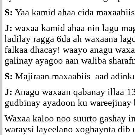
S:
Yaa kamid ahaa cida maxaabiis
J:
waxaa kamid ahaa nin lagu ma
ladilay ragga 6da ah waxaana lag
falkaa dhacay! waayo anagu waxa
galinay ayagoo aan waliba shara
S:
Majiraan maxaabiis aad adink
J:
Anagu waxaan qabanay illaa 13
gudbinay ayadoon ku wareejinay b
Waxaa kaloo noo suurto gashay i
waraysi layeelano xoghaynta dib 