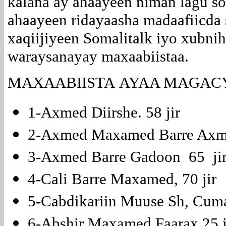
kalana ay ahaayeen niman lagu so
ahaayeen ridayaasha madaafiicda 
xaqiijiyeen Somalitalk iyo xubni
waraysanayay maxaabiistaa.
MAXAABIISTA AYAA MAGACY
1-Axmed Diirshe. 58 jir
2-Axmed Maxamed Barre Axme
3-Axmed Barre Gadoon 65 ji
4-Cali Barre Maxamed, 70 jir
5-Cabdikariin Muuse Sh, Cumar
6-Abshir Maxamed Faarax 25 j