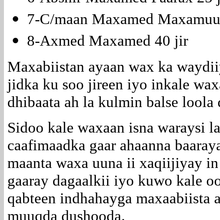
7-C/maan Maxamed Maxamuud
8-Axmed Maxamed 40 jir
Maxabiistan ayaan wax ka waydiiya
jidka ku soo jireen iyo inkale wax
dhibaata ah la kulmin balse lool
Sidoo kale waxaan isna waraysi la
caafimaadka gaar ahaanna baaray
maanta waxa uuna ii xaqiijiyay in
gaaray dagaalkii iyo kuwo kale oo
qabteen indhahayga maxaabiista 
muuqda dushooda.