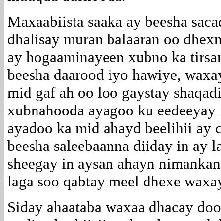
Maxaabiista saaka ay beesha saca
dhalisay muran balaaran oo dhexma
ay hogaaminayeen xubno ka tirsa
beesha daarood iyo hawiye, waxay
mid gaf ah oo loo gaystay shaqadi
xubnahooda ayagoo ku eedeeyay 
ayadoo ka mid ahayd beelihii ay 
beesha saleebaanna diiday in ay 
sheegay in aysan ahayn nimankan
laga soo qabtay meel dhexe waxa
Siday ahaataba waxaa dhacay doo