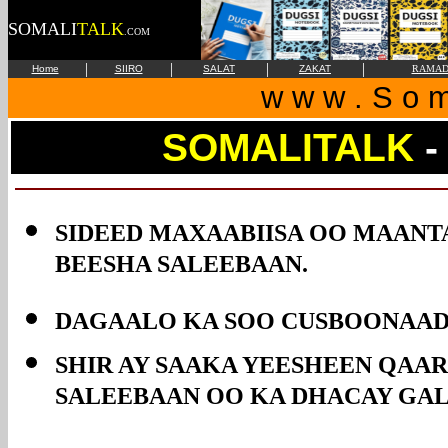
SOMALI
TALK
.COM
|
|
|
|
Home
SIIRO
SALAT
ZAKAT
RAMAD
w w w . S o m 
SOMALITALK
-
SIDEED MAXAABIISA OO MAANT
BEESHA SALEEBAAN.
DAGAALO KA SOO CUSBOONAAD
SHIR AY SAAKA YEESHEEN QAA
SALEEBAAN OO KA DHACAY GA