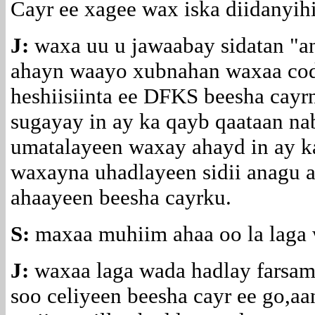
Cayr ee xagee wax iska diidanyih
J:
waxa uu u jawaabay sidatan "a
ahayn waayo xubnahan waxaa cod
heshiisiinta ee DFKS beesha cayr
sugayay in ay ka qayb qaataan na
umatalayeen waxay ahayd in ay k
waxayna uhadlayeen sidii anagu a
ahaayeen beesha cayrku.
S:
maxaa muhiim ahaa oo la laga 
J:
waxaa laga wada hadlay farsamo
soo celiyeen beesha cayr ee go,aa