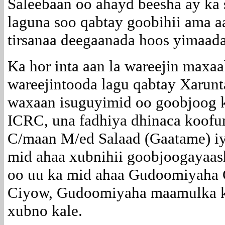
Saleebaan oo ahayd beesha ay ka 
laguna soo qabtay goobihii ama a
tirsanaa deegaanada hoos yimaa
Ka hor inta aan la wareejin maxa
wareejintooda lagu qabtay Xarun
waxaan isuguyimid oo goobjoog k
ICRC, una fadhiya dhinaca koofu
C/maan M/ed Salaad (Gaatame) i
mid ahaa xubnihii goobjoogayaash
oo uu ka mid ahaa Gudoomiyaha 
Ciyow, Gudoomiyaha maamulka koo
xubno kale.