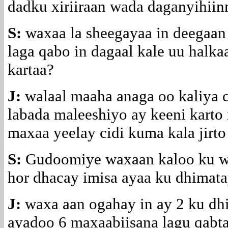
dadku xiriiraan wada daganyihiin
S:
waxaa la sheegayaa in deegaan k
laga qabo in dagaal kale uu halk
kartaa?
J:
walaal maaha anaga oo kaliya ci
labada maleeshiyo ay keeni karto 
maxaa yeelay cidi kuma kala jirt
S:
Gudoomiye waxaan kaloo ku way
hor dhacay imisa ayaa ku dhimat
J:
waxa aan ogahay in ay 2 ku dhi
ayadoo 6 maxaabiisana lagu qabta