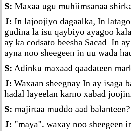
S:
Maxaa ugu muhiimsanaa shirka
J:
In lajoojiyo dagaalka, In lata
gudina la isu qaybiyo ayagoo kala
ay ka codsato beesha Sacad In a
ayna noo sheegeen in uu wada ha
S:
Adinku maxaad qaadateen marka
J:
Waxaan sheegnay In ay isaga 
hadal layeelan karno xabad jooji
S:
majirtaa muddo aad balanteen?
J:
"maya". waxay noo sheegeen in