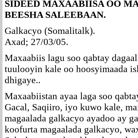
SIDEED MAXAABIISA OO M
BEESHA SALEEBAAN.
Galkacyo (Somalitalk).
Axad; 27/03/05.
Maxaabiis lagu soo qabtay dagaa
tuulooyin kale oo hoosyimaada is
dhigaye..
Maxaabiistan ayaa laga soo qabta
Gacal, Saqiiro, iyo kuwo kale, m
magaalada galkacyo ayadoo ay ga
koofurta magaalada galkacyo, wa