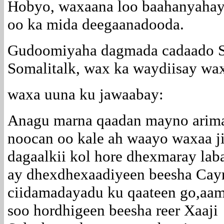
Hobyo, waxaana loo baahanyahay 
oo ka mida deegaanadooda.
Gudoomiyaha dagmada cadaado S
Somalitalk, wax ka waydiisay wa
waxa uuna ku jawaabay:
Anagu marna qaadan mayno arim
noocan oo kale ah waayo waxaa ji
dagaalkii kol hore dhexmaray lab
ay dhexdhexaadiyeen beesha Cay
ciidamadayadu ku qaateen go,aam
soo hordhigeen beesha reer Xaaji