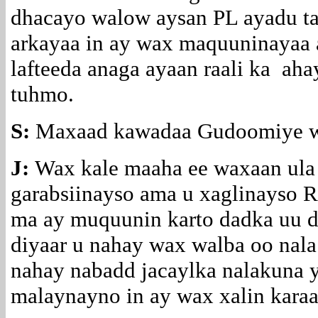
dhacayo walow aysan PL ayadu ta
arkayaa in ay wax maquuninayaa 
lafteeda anaga ayaan raali ka ah
tuhmo.
S:
Maxaad kawadaa Gudoomiye wa
J:
Wax kale maaha ee waxaan ula 
garabsiinayso ama u xaglinayso R
ma ay muquunin karto dadka uu 
diyaar u nahay wax walba oo nal
nahay nabadd jacaylka nalakuna 
malaynayno in ay wax xalin karaa