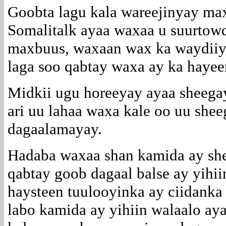
Goobta lagu kala wareejinyay max
Somalitalk ayaa waxaa u suurtowd
maxbuus, waxaan wax ka waydiiya
laga soo qabtay waxa ay ka haye
Midkii ugu horeeyay ayaa sheegay
ari uu lahaa waxa kale oo uu she
dagaalamayay.
Hadaba waxaa shan kamida ay she
qabtay goob dagaal balse ay yihi
haysteen tuulooyinka ay ciidanka
labo kamida ay yihiin walaalo ay