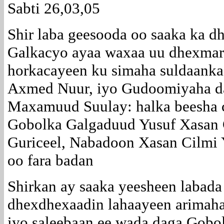
Sabti 26,03,05
Shir laba geesooda oo saaka ka dh
Galkacyo ayaa waxaa uu dhexmara
horkacayeen ku simaha suldaanka 
Axmed Nuur, iyo Gudoomiyaha d
Maxamuud Suulay: halka beesha
Gobolka Galgaduud Yusuf Xasa
Guriceel, Nabadoon Xasan Cilmi Y
oo fara badan
Shirkan ay saaka yeesheen labada 
dhexdhexaadin lahaayeen arimaha
iyo saleebaan ee wada daga Gob