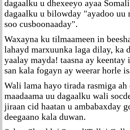
dagaalku u dhexeeyo ayaa Somalit
dagaalku u bilowday "ayadoo uu 
soo cusboonaaday".
Waxayna ku tilmaameen in beesha 
lahayd marxuunka laga dilay, ka
yaalay mayda! taasna ay keentay 
san kala fogayn ay weerar horle 
Wali lama hayo tirada rasmiga a
maadaama uu dagaalku wali socd
jiraan cid haatan u ambabaxday 
deegaano kala duwan.