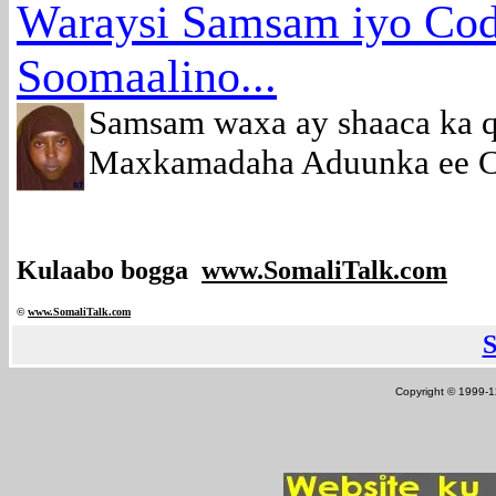
Waraysi Samsam iyo Co
Soomaalino...
Samsam waxa ay shaaca ka q
Maxkamadaha Aduunka ee Ca
Kulaabo bogga
www.SomaliTalk.com
©
www.Somali
Talk.com
Copyright © 1999-12