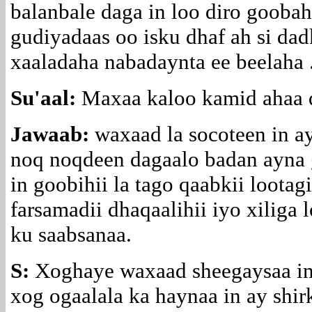
balanbale daga in loo diro gooba
gudiyadaas oo isku dhaf ah si da
xaaladaha nabadaynta ee beelaha 
Su'aal:
Maxaa kaloo kamid ahaa q
Jawaab:
waxaad la socoteen in ay
noq noqdeen dagaalo badan ayna 
in goobihii la tago qaabkii loota
farsamadii dhaqaalihii iyo xiliga 
ku saabsanaa.
S:
Xoghaye waxaad sheegaysaa in 
xog ogaalala ka haynaa in ay shir