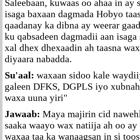
Saleebaan, kuwaas oo ahaa in ay 
isaga baxaan dagmada Hobyo taa
qaadanay ka dibna ay weerar gaa
ku qabsadeen dagmadii aan isaga
xal dhex dhexaadin ah taasna wax
diyaara nabadda.
Su'aal:
waxaan sidoo kale waydiiy
galeen DFKS, DGPLS iyo xubnaha
waxa uuna yiri"
Jawaab:
Maya majirin cid nawehl
saaka waayo wax natiija ah oo ay 
waxaa taa ka wanaagsan in si too