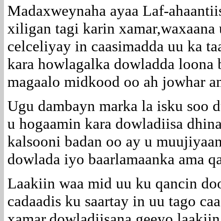
Madaxweynaha ayaa Laf-ahaantiis
xiligan tagi karin xamar,waxaan
celceliyay in caasimadda uu ka t
kara howlagalka dowladda loona b
magaalo midkood oo ah jowhar a
Ugu dambayn marka la isku soo d
u hogaamin kara dowladiisa dhina
kalsooni badan oo ay u muujiyaan
dowlada iyo baarlamaanka ama qa
Laakiin waa mid uu ku qancin do
cadaadis ku saartay in uu tago c
xamar,dowladiisana geeyo,laakiin