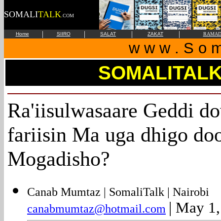
SOMALI
TALK
.COM
|
|
|
|
Home
SIIRO
SALAT
ZAKAT
RAMAD
w w w . S o m 
SOMALITAL
Ra'iisulwasaare Geddi do
fariisin Ma uga dhigo do
Mogadisho?
Canab Mumtaz | SomaliTalk | Nairobi
| May 1
canabmumtaz@hotmail.com