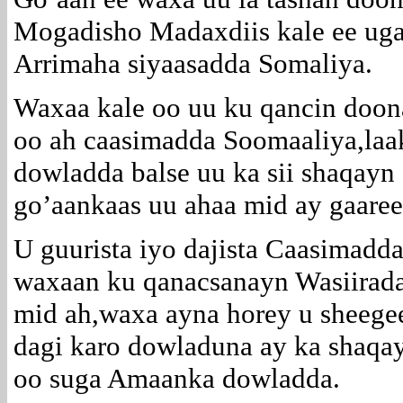
Mogadisho Madaxdiis kale ee uga
Arrimaha siyaasadda Somaliya.
Waxaa kale oo uu ku qancin doon
oo ah caasimadda Soomaaliya,laak
dowladda balse uu ka sii shaqayn
go’aankaas uu ahaa mid ay gaaree
U guurista iyo dajista Caasimadd
waxaan ku qanacsanayn Wasiirada
mid ah,waxa ayna horey u sheege
dagi karo dowladuna ay ka shaqay
oo suga Amaanka dowladda.