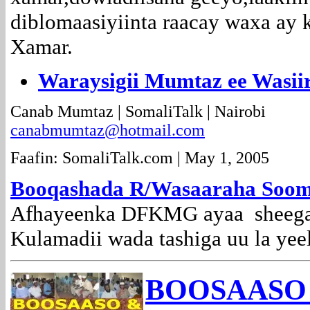
diblomaasiyiinta raacay waxa ay 
Xamar.
Waraysigii Mumtaz ee Wasi
Canab Mumtaz | SomaliTalk | Nairobi
canabmumtaz@hotmail.com
Faafin: SomaliTalk.com | May 1, 2005
Booqashada R/Wasaaraha Soom
Afhayeenka DFKMG ayaa sheegay 
Kulamadii wada tashiga uu la yee
BOOSAASO