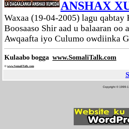
ANSHAX X
Waxaa (19-04-2005) lagu qabtay 
Boosaaso Shir aad u balaaran oo 
Awqaafta iyo Culumo owdiinka Go
Kulaabo bogga
www.SomaliTalk.com
©
www.Somali
Talk.com
Copyright © 1999-12