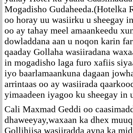
Mogadisho Gudaheeda.(Hotelka 
oo horay uu wasiirku u sheegay in 
oo ay tahay meel amaankeedu xu
dowladdana aan u noqon karin far
qaaday Gollaha wasiiradana waxa
in mogadisho laga furo xafiis si
iyo baarlamaankuna dagaan jowh
arrintaas oo ay wasiirada qaarkoo
yimaadeen iyagoo ku sheegay in u
Cali Maxmad Geddi oo caasimadd
dhaweeyay,waxaan ka dhex muuqan
Gollihiisa wasiiradda ayna ka m