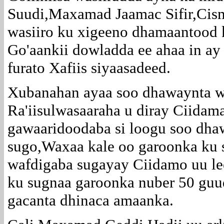
Suudi,Maxamad Jaamac Sifir,Cism
wasiiro ku xigeeno dhamaantood k
Go'aankii dowladda ee ahaa in ay
furato Xafiis siyaasadeed.
Xubanahan ayaa soo dhawaynta w
Ra'iisulwasaaraha u diray Ciidam
gawaaridoodaba si loogu soo dh
sugo,Waxaa kale oo garoonka ku
wafdigaba sugayay Ciidamo uu l
ku sugnaa garoonka nuber 50 guu
gacanta dhinaca amaanka.