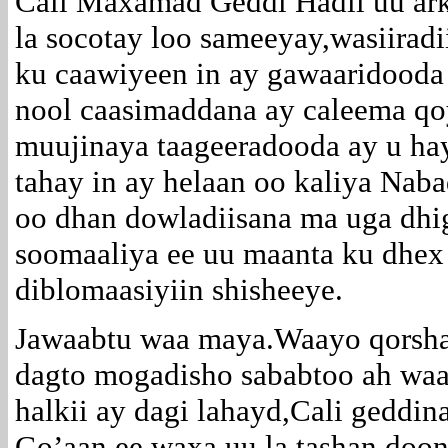
Cali Maxamad Geddi Hadii uu ark
la socotay loo sameeyay,wasiiradi
ku caawiyeen in ay gawaaridood
nool caasimaddana ay caleema qo
muujinaya taageeradooda ay u ha
tahay in ay helaan oo kaliya Nab
oo dhan dowladiisana ma uga dhig
soomaaliya ee uu maanta ku dhex
diblomaasiyiin shisheeye.
Jawaabtu waa maya.Waayo qorshah
dagto mogadisho sababtoo ah waa
halkii ay dagi lahayd,Cali geddin
Go’aan ee waxa uu la tashan doon