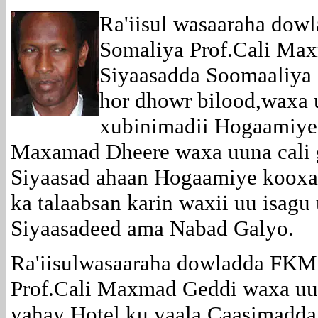
Ra'iisul wasaaraha do
Somaliya Prof.Cali Ma
Siyaasadda Soomaaliya 
hor dhowr bilood,waxa 
xubinimadii Hogaamiy
Maxamad Dheere waxa uuna cali 
Siyaasad ahaan Hogaamiye kooxa
ka talaabsan karin waxii uu isagu
Siyaasadeed ama Nabad Galyo.
Ra'iisulwasaaraha dowladda FKM
Prof.Cali Maxmad Geddi waxa uu
yahay Hotel ku yaala Caasimadda