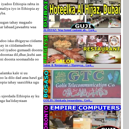
 iyadoo Ethiopia rabta in
aliya iyo in Ethiopia ay
yba.
 sugan tahay magaalo
ar labaad,jawaabtu waa
ALHIJAZ: Waa hoteel caalami ah.. Guji...
adoo iska dhigaysa ciidamo
hay in ciiidamadeedu
nool iyadoo gumaadi doonta
doontaa dil,dhac,kufsi aan
eni doonta soomaalida oo
Salon & Restaurant :: Hargeysa.. Guji...
alamka kale si uu
oo la dilo dad ama hawl gal
iopia tahay saaxiibka ugu
ujeedada Ethiopia ay ku
ga faa'iidaystaan
GOLIS: Shirkada isgaarsiinta.. Guji...