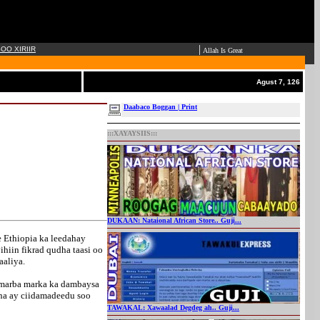
|
OO XIRIIR
Allah Is Great
Agust 7, 126
Daabaco Boggan | Print
:::XAYAYSIIS:::
DUKAAN: Nataional African Store.. Guji...
e Ethiopia ka leedahay
iin fikrad qudha taasi oo
aaliya.
 marba marka ka dambaysa
rna ay ciidamadeedu soo
TAWAKAL: Xawaalad Degdeg ah.. Guji...