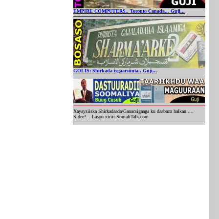
EMPIRE COMPUTERS.. Toronto Canada... Guji...
GOLIS: Shirkada isgaarsiinta.. Guji...
Xayaysiiska Shirkadaada/Ganacsigaaga ku daabaco halkan.....
Sidee?... Lasoo xiriir SomaliTalk.com