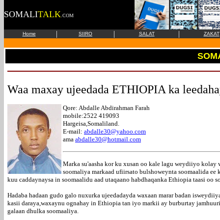
SOMALI
TALK
.COM
|
|
|
Home
SIIRO
SALAT
ZAKAT
SOM
Waa maxay ujeedada ETHIOPIA ka leedahay 
Qore: Abdalle Abdirahman Farah
mobile:2522 419093
Hargeisa,Somaliland.
E-mail:
abdalle30@yahoo.com
ama
abdalle30@hotmail.com
Marka su'aasha kor ku xusan oo kale lagu weydiiyo kolay 
soomaliya markaad ufiirsato bulshoweynta soomaalida ee 
kuu caddaynaysa in soomaalidu aad utaqaano habdhaqanka Ethiopia taasi oo soo
Hadaba hadaan gudo galo nuxurka ujeedadayda waxaan marar badan isweydiiya
kasii daraya,waxaynu ognahay in Ethiopia tan iyo markii ay burburtay jamhuur
galaan dhulka soomaaliya.