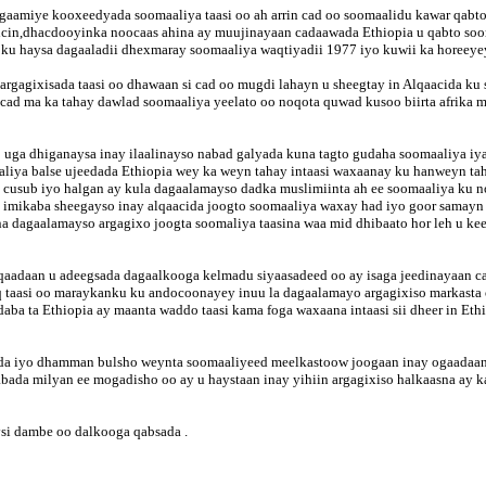
ogaamiye kooxeedyada soomaaliya taasi oo ah arrin cad oo soomaalidu kawar qabto
icin,dhacdooyinka noocaas ahina ay muujinayaan cadaawada Ethiopia u qabto soom
ku haysa dagaaladii dhexmaray soomaaliya waqtiyadii 1977 iyo kuwii ka horeeye
argagixisada taasi oo dhawaan si cad oo mugdi lahayn u sheegtay in Alqaacida ku
d ma ka tahay dawlad soomaaliya yeelato oo noqota quwad kusoo biirta afrika m
o uga dhiganaysa inay ilaalinayso nabad galyada kuna tagto gudaha soomaaliya iy
aliya balse ujeedada Ethiopia wey ka weyn tahay intaasi waxaanay ku hanweyn ta
cusub iyo halgan ay kula dagaalamayso dadka muslimiinta ah ee soomaaliya ku 
y imikaba sheegayso inay alqaacida joogto soomaaliya waxay had iyo goor samayn 
na dagaalamayso argagixo joogta soomaliya taasina waa mid dhibaato hor leh u ke
adaan u adeegsada dagaalkooga kelmadu siyaasadeed oo ay isaga jeedinayaan ca
aq taasi oo maraykanku ku andocoonayey inuu la dagaalamayo argagixiso markasta 
aba ta Ethiopia ay maanta waddo taasi kama foga waxaana intaasi sii dheer in Eth
a iyo dhamman bulsho weynta soomaaliyeed meelkastoow joogaan inay ogaadaan 
bada milyan ee mogadisho oo ay u haystaan inay yihiin argagixiso halkaasna ay ka
si dambe oo dalkooga qabsada .