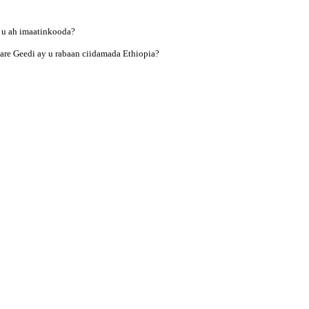
 u ah imaatinkooda?
are Geedi ay u rabaan ciidamada Ethiopia?