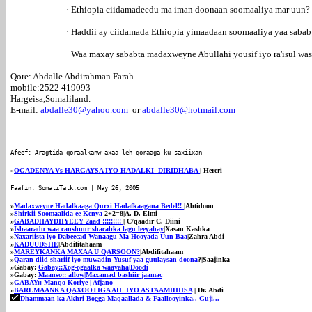
· Ethiopia ciidamadeedu ma iman doonaan soomaaliya mar uun?
· Haddii ay ciidamada Ethiopia yimaadaan soomaaliya yaa sabab
· Waa maxay sababta madaxweyne Abullahi yousif iyo ra'isul was
Qore: Abdalle Abdirahman Farah
mobile:2522 419093
Hargeisa,Somaliland.
E-mail:
abdalle30@yahoo.com
or
abdalle30@hotmail.com
Afeef: Aragtida qoraalkanw axaa leh qoraaga ku saxiixan
»
OGADENYA Vs HARGAYSA IYO HADALKI DIRIDHABA
| Hereri
Faafin: SomaliTalk.com | May 26, 2005
»
Madaxweyne Hadalkaaga Qurxi Hadafkaagana Bedel!!
|
Abtidoon
»
Shirkii Soomaalida ee Kenya
2+2=8|
A. D. Elmi
»
GABADHAYDIIYEEY 2aad !!!!!!!!!
|
C/qaadir C. Diini
»
Isbaaradu waa canshuur shacabka lagu leeyahay
|Xasan Kashka
»
Naxariista iyo Dabeecad Wanaagu Ma Hooyada Uun Baa
|Zahra Abdi
»
KADUUDSHE
|Abdifitahaam
»
MAREYKANKA MAXAA U QARSOON?
|Abdifitahaam
»
Qaran diid shariif iyo muwadin Yusuf yaa guulaysan doona
?|Saajinka
»Gabay:
Gabay::Xog-ogaalka waayaha|Doodi
»Gabay:
Maanso:: allow|Maxamad bashiir jaamac
»
GABAY:: Manqo Koriye | Afjano
»
BARLMAANKA QAXOOTIGA AH IYO ASTAAMIHIISA
| Dr. Abdi
Dhammaan ka Akhri Bogga Maqaallada & Faallooyinka.. Guji...