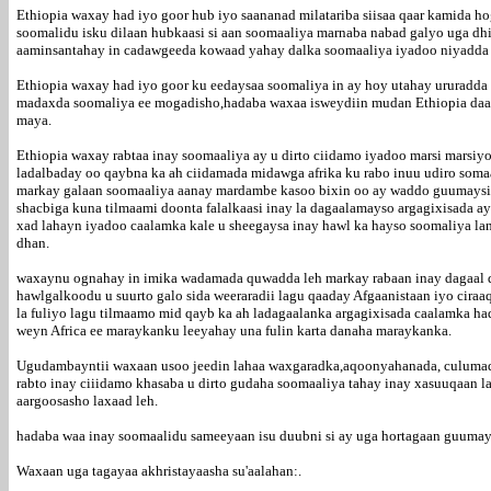
Ethiopia waxay had iyo goor hub iyo saananad milatariba siisaa qaar kamida h
soomalidu isku dilaan hubkaasi si aan soomaaliya marnaba nabad galyo uga dh
aaminsantahay in cadawgeeda kowaad yahay dalka soomaaliya iyadoo niyadda 
Ethiopia waxay had iyo goor ku eedaysaa soomaliya in ay hoy utahay ururadda 
madaxda soomaliya ee mogadisho,hadaba waxaa isweydiin mudan Ethiopia daaca
maya.
Ethiopia waxay rabtaa inay soomaaliya ay u dirto ciidamo iyadoo marsi marsiy
ladalbaday oo qaybna ka ah ciidamada midawga afrika ku rabo inuu udiro soma
markay galaan soomaaliya aanay mardambe kasoo bixin oo ay waddo guumaysi 
shacbiga kuna tilmaami doonta falalkaasi inay la dagaalamayso argagixisada a
xad lahayn iyadoo caalamka kale u sheegaysa inay hawl ka hayso soomaliya la
dhan.
waxaynu ognahay in imika wadamada quwadda leh markay rabaan inay dagaal qa
hawlgalkoodu u suurto galo sida weeraradii lagu qaaday Afgaanistaan iyo cira
la fuliyo lagu tilmaamo mid qayb ka ah ladagaalanka argagixisada caalamka had
weyn Africa ee maraykanku leeyahay una fulin karta danaha maraykanka.
Ugudambayntii waxaan usoo jeedin lahaa waxgaradka,aqoonyahanada, culumad
rabto inay ciiidamo khasaba u dirto gudaha soomaaliya tahay inay xasuuqaan la
aargoosasho laxaad leh.
hadaba waa inay soomaalidu sameeyaan isu duubni si ay uga hortagaan guumay
Waxaan uga tagayaa akhristayaasha su'aalahan:.