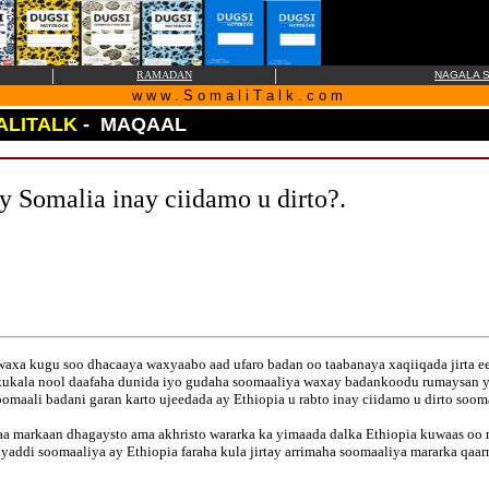
|
|
RAMADAN
NAGALA S
w w w . S o m a l i T a l k . c o m
ALITALK
- MAQAAL
Somalia inay ciidamo u dirto?.
waxa kugu soo dhacaaya waxyaabo aad ufaro badan oo taabanaya xaqiiqada jirta e
kukala nool daafaha dunida iyo gudaha soomaaliya waxay badankoodu rumaysan yih
maali badani garan karto ujeedada ay Ethiopia u rabto inay ciidamo u dirto soom
a markaan dhagaysto ama akhristo wararka ka yimaada dalka Ethiopia kuwaas oo
iyaddi soomaaliya ay Ethiopia faraha kula jirtay arrimaha soomaaliya mararka qaa