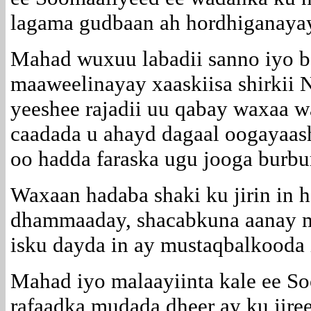
lagama gudbaan ah hordhiganayay
Mahad wuxuu labadii sanno iyo b
maaweelinayay xaaskiisa shirkii N
yeeshee rajadii uu qabay waxaa w
caadada u ahayd dagaal oogayaas
oo hadda faraska ugu jooga burburi
Waxaan hadaba shaki ku jirin in 
dhammaaday, shacabkuna aanay m
isku dayda in ay mustaqbalkooda 
Mahad iyo malaayiinta kale ee So
rafaadka mudada dheer ay ku jire