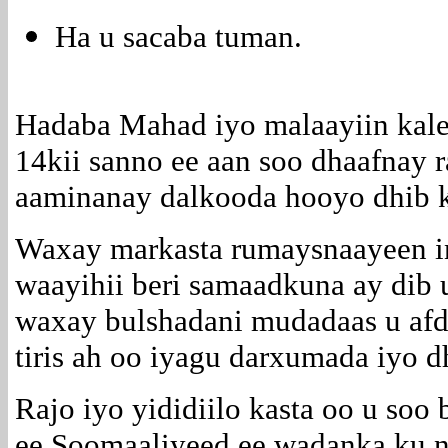
Ha u sacaba tuman.
Hadaba Mahad iyo malaayiin kal
14kii sanno ee aan soo dhaafnay
aaminanay dalkooda hooyo dhib k
Waxay markasta rumaysnaayeen in
waayihii beri samaadkuna ay dib 
waxay bulshadani mudadaas u afd
tiris ah oo iyagu darxumada iyo 
Rajo iyo yididiilo kasta oo u soo
ee Soomaaliyeed ee wadanka ku n