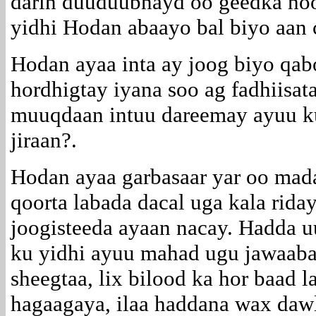
darin duuduubnayd oo geedka hoos
yidhi Hodan abaayo bal biyo aan 
Hodan ayaa inta ay joog biyo qab
hordhigtay iyana soo ag fadhiisa
muuqdaan intuu dareemay ayuu k
jiraan?.
Hodan ayaa garbasaar yar oo madax
qoorta labada dacal uga kala rida
joogisteeda ayaan nacay. Hadda uu
ku yidhi ayuu mahad ugu jawaabay
sheegtaa, lix bilood ka hor baad
hagaagaya, ilaa haddana wax daw