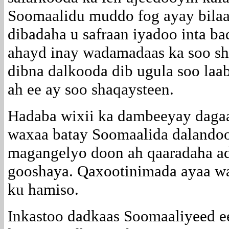
Soomaalidu muddo fog ayay bilaa
dibadaha u safraan iyadoo inta b
ahayd inay wadamadaas ka soo sh
dibna dalkooda dib ugula soo laab
ah ee ay soo shaqaysteen.
Hadaba wixii ka dambeeyay dagaa
waxaa batay Soomaalida dalandoo
magangelyo doon ah qaaradaha ad
gooshaya. Qaxootinimada ayaa wa
ku hamiso.
Inkastoo dadkaas Soomaaliyeed e