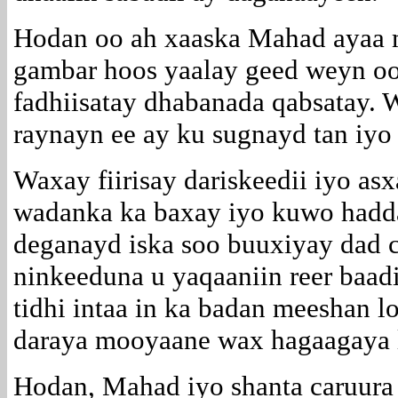
Hodan oo ah xaaska Mahad ayaa m
gambar hoos yaalay geed weyn oo
fadhiisatay dhabanada qabsatay. W
raynayn ee ay ku sugnayd tan iyo 
Waxay fiirisay dariskeedii iyo a
wadanka ka baxay iyo kuwo hadda
deganayd iska soo buuxiyay dad c
ninkeeduna u yaqaaniin reer baadi
tidhi intaa in ka badan meeshan l
daraya mooyaane wax hagaagaya 
Hodan, Mahad iyo shanta caruura e