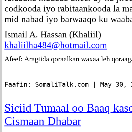
codkooda iyo rabitaankooda la m
mid nabad iyo barwaaqo ku waabar
Ismail A. Hassan (Khaliil)
khaliilha484@hotmail.com
Afeef: Aragtida qoraalkan waxaa leh qoraag
Faafin: SomaliTalk.com | May 30, 
Siciid Tumaal oo Baaq kas
Cismaan Dhabar