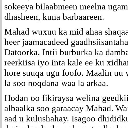
sokeeya bilaabmeen meelna ugama
dhasheen, kuna barbaareen.
Mahad wuxuu ka mid ahaa shaqaal
heer jaamacadeed gaadhsiisantah
Datoorka. Intii burburka ka dam
reerkiisa iyo inta kale ee ku xidh
hore suuqa ugu foofo. Maalin uu 
la soo noqdana waa la arkaa.
Hodan oo fikiraysa welina geedki
albaalka soo garaacay Mahad. Wax
aad u kulushahay. Isagoo dhididk