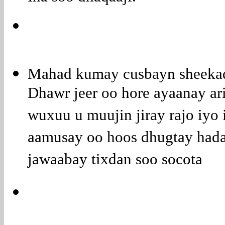
Mahad kumay cusbayn sheekada
Dhawr jeer oo hore ayaanay ar
wuxuu u muujin jiray rajo iyo
aamusay oo hoos dhugtay hada
jawaabay tixdan soo socota