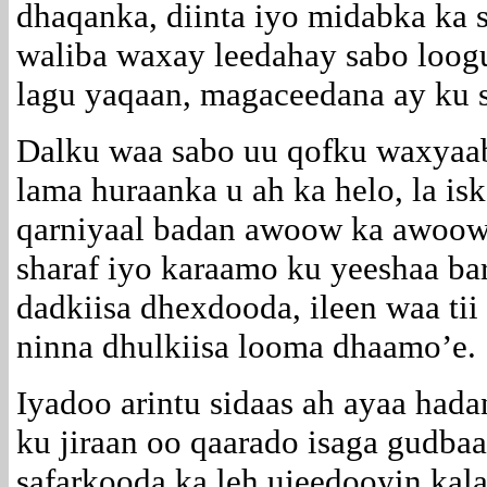
dhaqanka, diinta iyo midabka k
waliba waxay leedahay sabo loog
lagu yaqaan, magaceedana ay ku s
Dalku waa sabo uu qofku waxyaab
lama huraanka u ah ka helo, la is
qarniyaal badan awoow ka awoow
sharaf iyo karaamo ku yeeshaa bar
dadkiisa dhexdooda, ileen waa tii
ninna dhulkiisa looma dhaamo’e.
Iyadoo arintu sidaas ah ayaa had
ku jiraan oo qaarado isaga gudba
safarkooda ka leh ujeedooyin kal