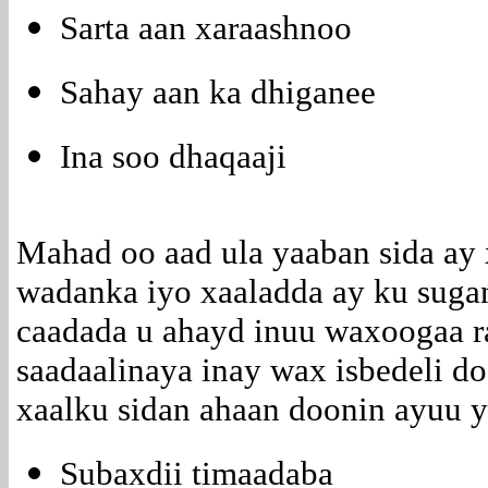
Sarta aan xaraashnoo
Sahay aan ka dhiganee
Ina soo dhaqaaji
Mahad oo aad ula yaaban sida ay 
wadanka iyo xaaladda ay ku sugan
caadada u ahayd inuu waxoogaa r
saadaalinaya inay wax isbedeli 
xaalku sidan ahaan doonin ayuu y
Subaxdii timaadaba