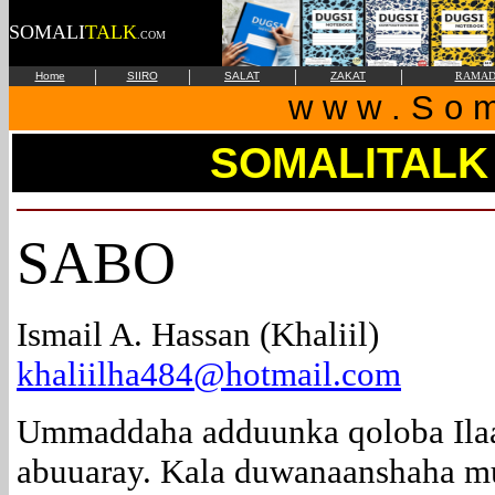
SOMALI
TALK
.COM
|
|
|
|
Home
SIIRO
SALAT
ZAKAT
RAMAD
w w w . S o m 
SOMALITALK
SABO
Ismail A. Hassan (Khaliil)
khaliilha484@hotmail.com
Ummaddaha adduunka qoloba Ila
abuuaray. Kala duwanaanshaha mu