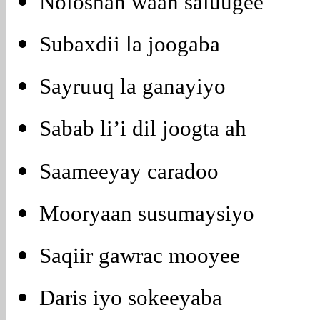
Noloshan waan saluugee
Subaxdii la joogaba
Sayruuq la ganayiyo
Sabab li’i dil joogta ah
Saameeyay caradoo
Mooryaan susumaysiyo
Saqiir gawrac mooyee
Daris iyo sokeeyaba