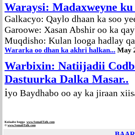
Waraysi: Madaxweyne ku
Galkacyo: Qaylo dhaan ka soo ye
Garoowe: Xasan Abshir oo ka qay
Muqdisho: Kulan looga hadlay qaa
Wararka oo dhan ka akhri halkan...
May 
Warbixin: Natiijadii Codb
Dastuurka Dalka Masar..
i
yo
Baydhabo oo ay ka jiraan xiis
Kulaabo bogga
www.SomaliTalk.com
©
www.Somali
Talk.com
BAAR