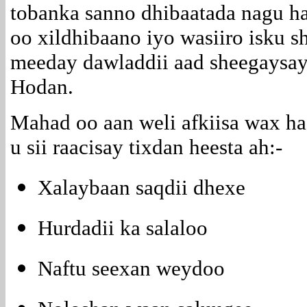
tobanka sanno dhibaatada nagu h
oo xildhibaano iyo wasiiro isku s
meeday dawladdii aad sheegaysay 
Hodan.
Mahad oo aan weli afkiisa wax ha
u sii raacisay tixdan heesta ah:-
Xalaybaan saqdii dhexe
Hurdadii ka salaloo
Naftu seexan weydoo