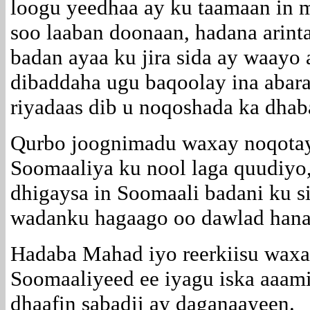
loogu yeedhaa ay ku taamaan in m
soo laaban doonaan, hadana arint
badan ayaa ku jira sida ay waay
dibaddaha ugu baqoolay ina abaray
riyadaas dib u noqoshada ka dhab
Qurbo joognimadu waxay noqotay 
Soomaaliya ku nool laga quudiyo
dhigaysa in Soomaali badani ku s
wadanku hagaago oo dawlad hanat
Hadaba Mahad iyo reerkiisu waxa
Soomaaliyeed ee iyagu iska aaam
dhaafin sabadii ay daganaayeen.