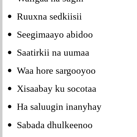
Ruuxna sedkiisii
Seegimaayo abidoo
Saatirkii na uumaa
Waa hore sargooyoo
Xisaabay ku socotaa
Ha saluugin inanyhay
Sabada dhulkeenoo