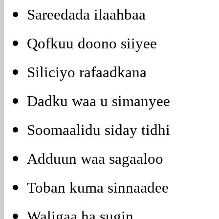
Sareedada ilaahbaa
Qofkuu doono siiyee
Siliciyo rafaadkana
Dadku waa u simanyee
Soomaalidu siday tidhi
Adduun waa sagaaloo
Toban kuma sinnaadee
Waligaa ha sugin