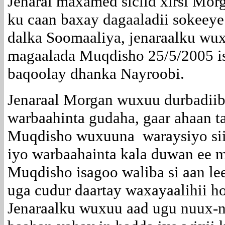
Jenaral maxamed siciid xirsi Morg
ku caan baxay dagaaladii sokeeye
dalka Soomaaliya, jenaraalku wu
magaalada Muqdisho 25/5/2005 is
baqoolay dhanka Nayroobi.
Jenaraal Morgan wuxuu durbadiiba
warbaahinta gudaha, gaar ahaan t
Muqdisho wuxuuna waraysiyo sii
iyo warbaahainta kala duwan ee 
Muqdisho isagoo waliba si aan le
uga cudur daartay waxayaalihii 
Jenaraalku wuxuu aad ugu nuux-n