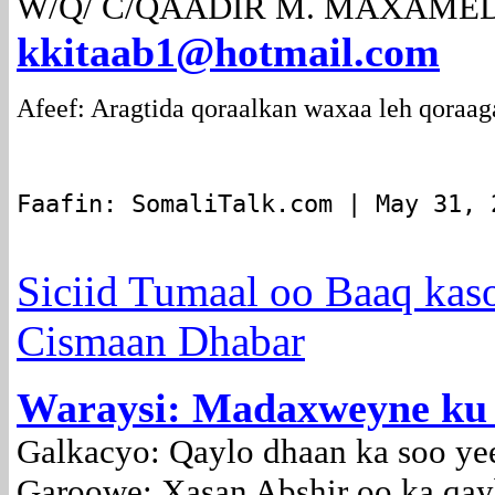
W/Q/ C/QAADIR M. MAXAMED
kkitaab1@hotmail.com
Afeef: Aragtida qoraalkan waxaa leh qoraag
Faafin: SomaliTalk.com | May 31, 
Siciid Tumaal oo Baaq kas
Cismaan Dhabar
Waraysi: Madaxweyne ku
Galkacyo: Qaylo dhaan ka soo ye
Garoowe: Xasan Abshir oo ka qay