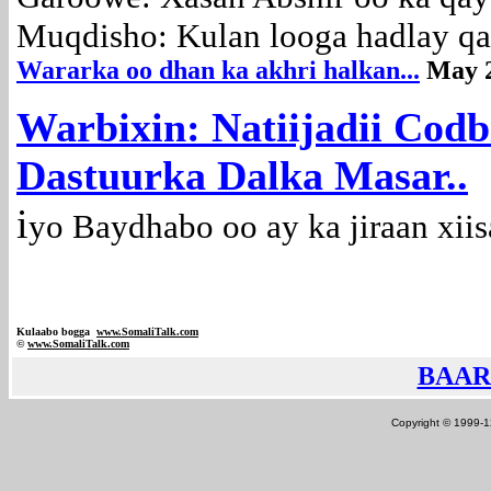
Muqdisho: Kulan looga hadlay qaa
Wararka oo dhan ka akhri halkan...
May 
Warbixin: Natiijadii Codb
Dastuurka Dalka Masar..
i
yo
Baydhabo oo ay ka jiraan xiis
Kulaabo bogga
www.SomaliTalk.com
©
www.Somali
Talk.com
BAAR
Copyright © 1999-12