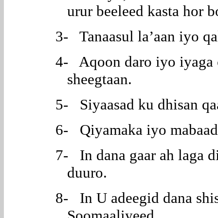
urur beeleed kasta hor b
3- Tanaasul la’aan iyo qa
4- Aqoon daro iyo iyaga 
sheegtaan.
5- Siyaasad ku dhisan qa
6- Qiyamaka iyo mabaadi
7- In dana gaar ah laga d
duuro.
8- In U adeegid dana shi
Soomaaliyeed.