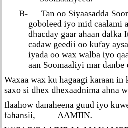
B- Tan oo Siyaasadda Sooma
goboleed iyo mid caalami
dhacday gaar ahaan dalka I
cadaw geedii oo kufay aysa
iyada oo wax walba iyo qaa
aan Soomaaliyi mar danbe 
Waxaa wax ku hagaagi karaan in 
saxo si dhex dhexaadnima ahna w
Ilaahow danaheena guud iyo kuwe
fahansii, AAMIIN.