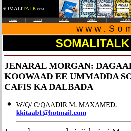
SOMALI
TALK
.COM
|
|
|
|
Home
SIIRO
SALAT
ZAKAT
RAMAD
w w w . S o m 
SOMALITALK
JENARAL MORGAN: DAGAAL
KOOWAAD EE UMMADDA S
CAFIS KA DALBADA
W/Q/ C/QAADIR M. MAXAMED.
kkitaab1@hotmail.com