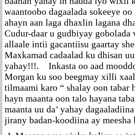
baahan yahay in hadda iyo wixii 
waantoobo dagaalada sokeeye oo
ahayn aan laga dhaxlin lagana dh
Cudur-daar u gudbiyay gobolada 
allaale intii gacantiisu gaartay sh
Maxkamad cadaalad ku dhisan uu 
yahay!!!. Inkasta oo aad mooddo
Morgan ku soo beegmay xilli xaa
tilmaami karo “ shalay oon tabar
hayn maanta oon talo hayana taba
maanta uu da’ yahay dagaaladiina
jirany badan-koodiina ay meesha 