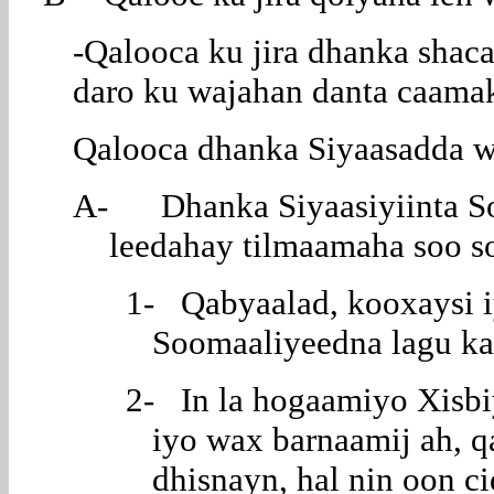
-Qalooca ku jira dhanka shac
daro ku wajahan danta caamaka
Qalooca dhanka Siyaasadda w
A- Dhanka Siyaasiyiinta So
leedahay tilmaamaha soo s
1- Qabyaalad, kooxaysi i
Soomaaliyeedna lagu ka
2- In la hogaamiyo Xisbi
iyo wax barnaamij ah, 
dhisnayn, hal nin oon ci