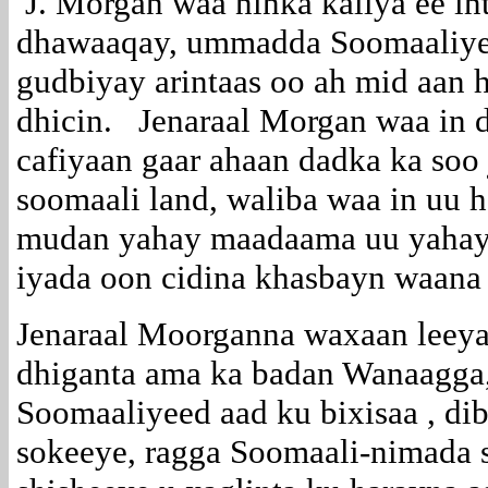
J. Morgan waa ninka kaliya ee int
dhawaaqay, ummadda Soomaaliyee
gudbiyay arintaas oo ah mid aan 
dhicin. Jenaraal Morgan waa in 
cafiyaan gaar ahaan dadka ka soo
soomaali land, waliba waa in uu 
mudan yahay maadaama uu yahay 
iyada oon cidina khasbayn waana i
Jenaraal Moorganna waxaan leeyah
dhiganta ama ka badan Wanaagg
Soomaaliyeed aad ku bixisaa , di
sokeeye, ragga Soomaali-nimada 