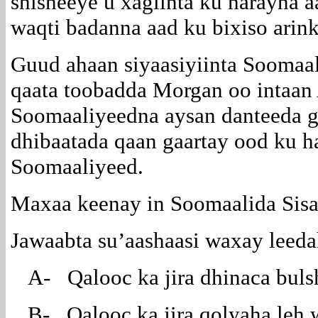
shisheeye u xaglinta ku harayna 
waqti badanna aad ku bixiso arink
Guud ahaan siyaasiyiinta Soomaa
qaata toobadda Morgan oo intaan
Soomaaliyeedna aysan danteeda g
dhibaatada qaan gaartay ood ku 
Soomaaliyeed.
Maxaa keenay in Soomaalida Sisa
Jawaabta su’aashaasi waxay leeda
A- Qalooc ka jira dhinaca bul
B- Qalooc ka jira qolyaha leh 