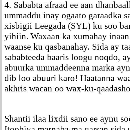
4. Sababta afraad ee aan dhanbaa
ummaddu inay ogaato garaadka sa
xisbigii Leegada (SYL) ku soo ba
yihiin. Waxaan ka xumahay inaan
waanse ku qasbanahay. Sida ay ta
sababteeda baaris loogu noqdo, a
abuurka ummaddeenna marka aynu
dib loo abuuri karo! Haatanna wa
akhris wacan oo wax-ku-qaadasho
Shantii ilaa lixdii sano ee aynu 
Itoobiya marnaba ma qarsan sida 