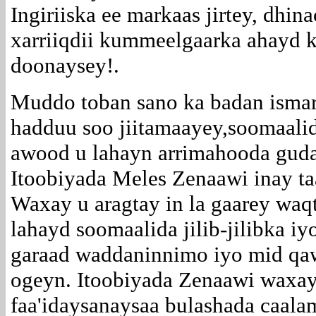
Ingiriiska ee markaas jirtey, dhin
xarriiqdii kummeelgaarka ahayd ka
doonaysey!.
Muddo toban sano ka badan ismar
hadduu soo jiitamaayey,soomaali
awood u lahayn arrimahooda gud
Itoobiyada Meles Zenaawi inay ta
Waxay u aragtay in la gaarey waqt
lahayd soomaalida jilib-jilibka 
garaad waddaninnimo iyo mid qaw
ogeyn. Itoobiyada Zenaawi waxay
faa'idaysanaysaa bulashada caala