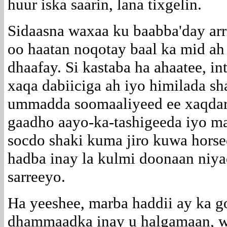
huur iska saarin, lana tixgelin.
Sidaasna waxaa ku baabba'day ar
oo haatan noqotay baal ka mid ah 
dhaafay. Si kastaba ha ahaatee, i
xaqa dabiiciga ah iyo himilada sh
ummadda soomaaliyeed ee xaqdar
gaadho aayo-ka-tashigeeda iyo m
socdo shaki kuma jiro kuwa hors
hadba inay la kulmi doonaan niya
sarreeyo.
Ha yeeshee, marba haddii ay ka g
dhammaadka inay u halgamaan, w