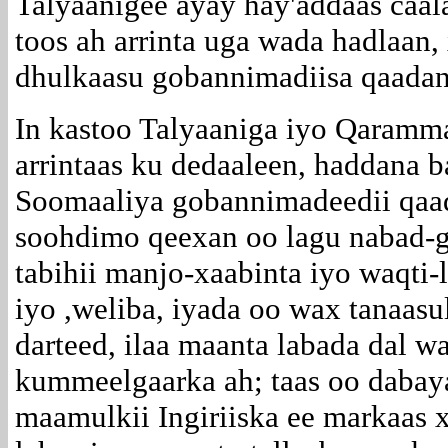
Talyaanigee ayay hay'addaas caal
toos ah arrinta uga wada hadlaan,
dhulkaasu gobannimadiisa qaadan
In kastoo Talyaaniga iyo Qaram
arrintaas ku dedaaleen, haddana b
Soomaaliya gobannimadeedii qaada
soohdimo qeexan oo lagu nabad-ge
tabihii manjo-xaabinta iyo waqti
iyo ,weliba, iyada oo wax tanaasu
darteed, ilaa maanta labada dal w
kummeelgaarka ah; taas oo dabay
maamulkii Ingiriiska ee markaas x