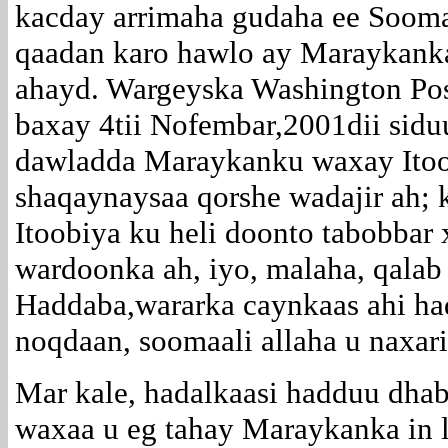
kacday arrimaha gudaha ee Sooma
qaadan karo hawlo ay Maraykanka
ahayd. Wargeyska Washington Pos
baxay 4tii Nofembar,2001dii sidu
dawladda Maraykanku waxay Itoo
shaqaynaysaa qorshe wadajir ah; 
Itoobiya ku heli doonto tabobbar
wardoonka ah, iyo, malaha, qalab 
Haddaba,wararka caynkaas ahi had
noqdaan, soomaali allaha u naxari
Mar kale, hadalkaasi hadduu dhab
waxaa u eg tahay Maraykanka in la