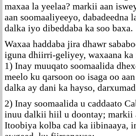
maxaa la yeelaa? markii aan iswe
aan soomaaliyeeyo, dabadeedna la
dalka iyo dibeddaba ka soo baxa.
Waxaa haddaba jira dhawr sababo
iguna dhiirri-geliyey, waxaana ka
1) Inay muuqato soomaalida dhex
meelo ku qarsoon oo isaga oo aan
dalka ay dani ka hayso, darxumad
2) Inay soomaalida u caddaato Ca
inuu dalkii hiil u doontay; marki
Itoobiya kolba cad ka iibinaaya, 