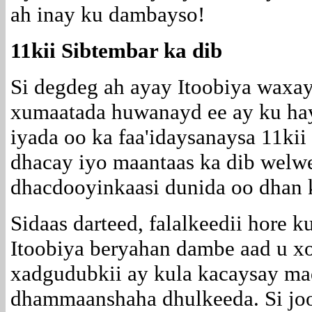
ah inay ku dambayso!
11kii Sibtembar ka dib
Si degdeg ah ayay Itoobiya waxay 
xumaatada huwanayd ee ay ku hay
iyada oo ka faa'idaysanaysa 11kii 
dhacay iyo maantaas ka dib welwe
dhacdooyinkaasi dunida oo dhan 
Sidaas darteed, falalkeedii hore
Itoobiya beryahan dambe aad u x
xadgudubkii ay kula kacaysay m
dhammaanshaha dhulkeeda. Si jo