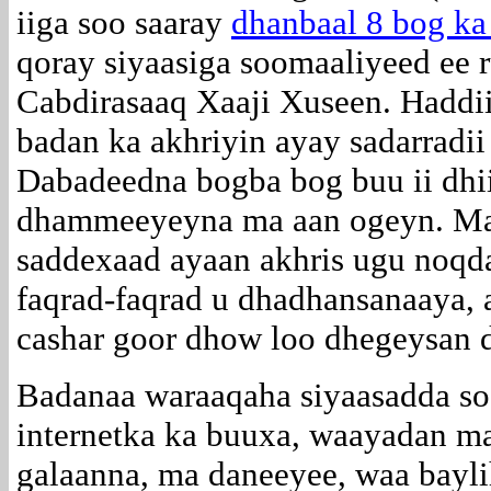
iiga soo saaray
dhanbaal 8 bog k
qoray siyaasiga soomaaliyeed ee 
Cabdirasaaq Xaaji Xuseen. Haddii
badan ka akhriyin ayay sadarradii 
Dabadeedna bogba bog buu ii dhii
dhammeeyeyna ma aan ogeyn. Mar
saddexaad ayaan akhris ugu noqda
faqrad-faqrad u dhadhansanaaya, 
cashar goor dhow loo dhegeysan 
Badanaa waraaqaha siyaasadda so
internetka ka buuxa, waayadan ma
galaanna, ma daneeyee, waa bayli