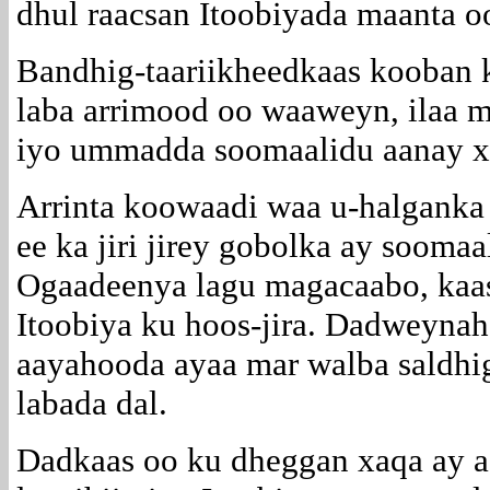
dhul raacsan Itoobiyada maanta o
Bandhig-taariikheedkaas kooban k
laba arrimood oo waaweyn, ilaa m
iyo ummadda soomaalidu aanay xa
Arrinta koowaadi waa u-halgank
ee ka jiri jirey gobolka ay soomaa
Ogaadeenya lagu magacaabo, kaas 
Itoobiya ku hoos-jira. Dadweyna
aayahooda ayaa mar walba saldhi
labada dal.
Dadkaas oo ku dheggan xaqa ay a