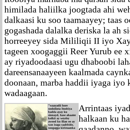
himilada haliilka joogtada ahi w
dalkaasi ku soo taamaayey; taas oo
gogashada dalalka deriska la ah s
horreeyey sida Mililiqii II iyo Xa
tageen xoogaggii Reer Yurub ee xi
ay riyadoodaasi ugu dhaboobi la
dareensanaayeen kaalmada caynkaa
doonaan, marba haddii iyaga iyo k
wadaagaan.
Arrintaas iya
"waayadii hore
soohdinta Itoobiya
badda ayay ku
sinnayd, hase ahaatee
halkaan ku h
kolkii ay weydey
awood ku filan oo ay
wax isaga caabbido,
qaadanno, wa
xoogagga kiristaanka