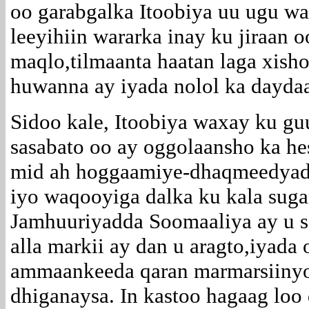
oo garabgalka Itoobiya uu ugu w
leeyihiin wararka inay ku jiraan
maqlo,tilmaanta haatan laga xish
huwanna ay iyada nolol ka dayda
Sidoo kale, Itoobiya waxay ku gu
sasabato oo ay oggolaansho ka he
mid ah hoggaamiye-dhaqmeedyad
iyo waqooyiga dalka ku kala suga
Jamhuuriyadda Soomaaliya ay u 
alla markii ay dan u aragto,iyada 
ammaankeeda qaran marmarsiiny
dhiganaysa. In kastoo hagaag loo 