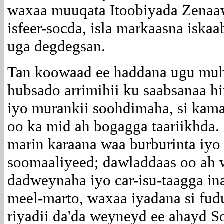
waxaa muuqata Itoobiyada Zenaaw
isfeer-socda, isla markaasna isk
uga degdegsan.
Tan koowaad ee haddana ugu muhi
hubsado arrimihii ku saabsanaa 
iyo murankii soohdimaha, si kam
oo ka mid ah bogagga taariikhda.
marin karaana waa burburinta iy
soomaaliyeed; dawladdaas oo ah w
dadweynaha iyo car-isu-taagga ina
meel-marto, waxaa iyadana si fudu
riyadii da'da weyneyd ee ahayd S