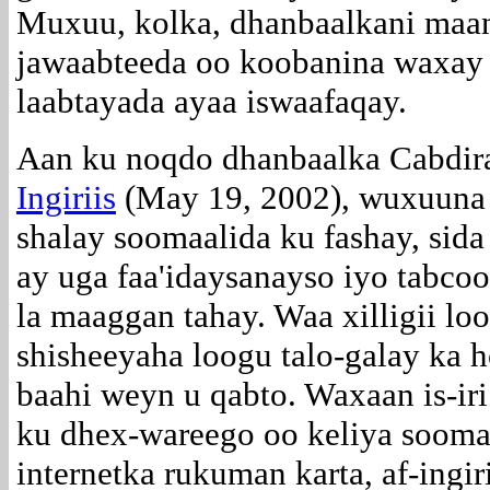
Muxuu, kolka, dhanbaalkani maan
jawaabteeda oo koobanina waxay t
laabtayada ayaa iswaafaqay.
Aan ku noqdo dhanbaalka Cabdir
Ingiriis
(May 19, 2002), wuxuuna k
shalay soomaalida ku fashay, sid
ay uga faa'idaysanayso iyo tabco
la maaggan tahay. Waa xilligii l
shisheeyaha loogu talo-galay ka h
baahi weyn u qabto. Waxaan is-ir
ku dhex-wareego oo keliya soomaa
internetka rukuman karta, af-ingi