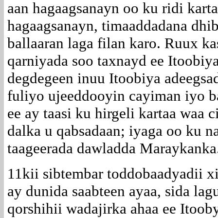
aan hagaagsanayn oo ku ridi kart
hagaagsanayn, timaaddadana dhib
ballaaran laga filan karo. Ruux kas
qarniyada soo taxnayd ee Itoobi
degdegeen inuu Itoobiya adeegsa
fuliyo ujeeddooyin cayiman iyo 
ee ay taasi ku hirgeli kartaa waa 
dalka u qabsadaan; iyaga oo ku n
taageerada dawladda Maraykanka
11kii sibtembar toddobaadyadii xi
ay dunida saabteen ayaa, sida la
qorshihii wadajirka ahaa ee Itoo