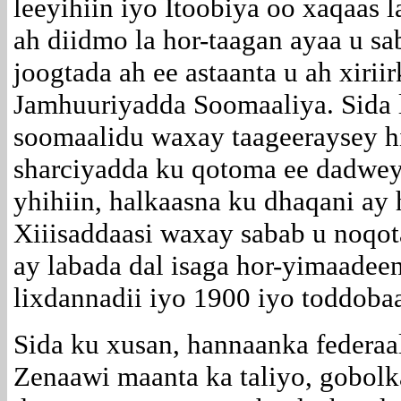
leeyihiin iyo Itoobiya oo xaqaas
ah diidmo la hor-taagan ayaa u sa
joogtada ah ee astaanta u ah xirii
Jamhuuriyadda Soomaaliya. Sida 
soomaalidu waxay taageeraysey h
sharciyadda ku qotoma ee dadwey
yhihiin, halkaasna ku dhaqani ay
Xiiisaddaasi waxay sabab u noqot
ay labada dal isaga hor-yimaadee
lixdannadii iyo 1900 iyo toddobaa
Sida ku xusan, hannaanka federaa
Zenaawi maanta ka taliyo, gobolk