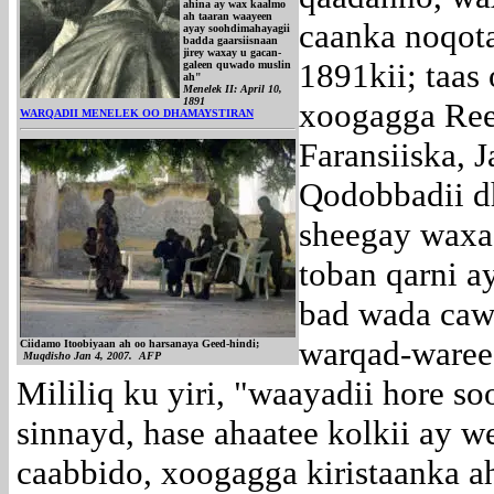
ahina ay wax kaalmo
ah taaran waayeen
caanka noqota
ayay soohdimahayagii
badda gaarsiisnaan
jirey waxay u gacan-
1891kii; taas
galeen quwado muslin
ah"
Menelek II: April 10,
1891
xoogagga Reer
WARQADII MENELEK OO DHAMAYSTIRAN
Faransiiska, 
Qodobbadii d
sheegay waxaa
toban qarni a
bad wada cawa
warqad-waree
Ciidamo Itoobiyaan ah oo harsanaya Geed-hindi;
Muqdisho Jan 4, 2007. AFP
Mililiq ku yiri, "waayadii hore s
sinnayd, hase ahaatee kolkii ay 
caabbido, xoogagga kiristaanka a