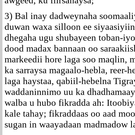
awgeed, ku fiirsanaysa;
3) Bal inay dadweynaha soomaali
duwan waxa silloon ee siyaasiyii
dhegaha ugu shubayeen toban-iyo-
dood madax bannaan oo saraakiis
markeedii hore laga soo maqlin, m
ka sarraysa magaalo-hebla, reer-h
laga haystaa, qabiil-hebelna Tigr
waddaninnimo uu ka dhadhamaayo 
walba u hubo fikradda ah: Itoobiy
kale tahay; fikraddaas oo aad m
sugan in waayadaan madmadow la