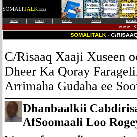
SOMALI
TALK
.COM
|
|
|
|
Home
SIIRO
SALAT
ZAKAT
RAMAD
w w w . S 
SOMALITALK
- C/RISAA
C/Risaaq Xaaji Xuseen o
Dheer Ka Qoray Farageli
Arrimaha Gudaha ee Soom
Dhanbaalkii Cabdiris
AfSoomaali Loo Roge