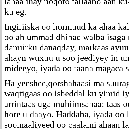
lahaa inay noqoto tallaabo aan ku
ku eg.
Ingiriiska oo hormuud ka ahaa 
oo ah ummad dhinac walba isaga 
damiirku danaqday, markaas ayuu d
ahayn wuxuu u soo jeediyey in u
mideeyo, iyada oo taana magaca 
Ha yeeshee,qorshahaasi ma suura
waqtigaas oo isbeddal ku yimid iy
arrintaas uga muhiimsanaa; taas 
hore u daayo. Haddaba, iyada oo
soomaaliyeed oo caalami ahaan l