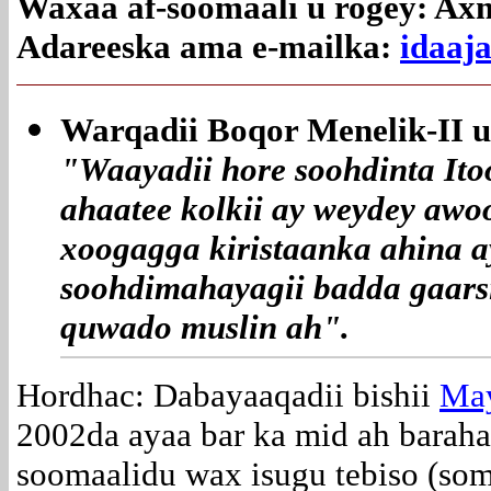
Waxaa af-soomaali u rogey: Axm
Adareeska ama e-mailka:
idaaj
Warqadii Boqor Menelik-II u 
"Waayadii hore soohdinta Ito
ahaatee kolkii ay weydey awoo
xoogagga kiristaanka ahina 
soohdimahayagii badda gaarsi
quwado muslin ah".
Hordhac: Dabayaaqadii bishii
Ma
2002da ayaa bar ka mid ah baraha 
soomaalidu wax isugu tebiso (som