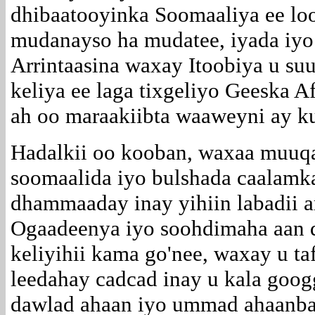
dhibaatooyinka Soomaaliya ee lo
mudanayso ha mudatee, iyada iyo 
Arrintaasina waxay Itoobiya u su
keliya ee laga tixgeliyo Geeska A
ah oo maraakiibta waaweyni ay ku
Hadalkii oo kooban, waxaa muuqat
soomaalida iyo bulshada caalamk
dhammaaday inay yihiin labadii 
Ogaadeenya iyo soohdimaha aan q
keliyihii kama go'nee, waxay u ta
leedahay cadcad inay u kala goog
dawlad ahaan iyo ummad ahaanba. 