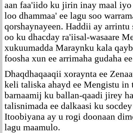
aan faa'iido ku jirin inay maal i
loo dhammaa' ee lagu soo warrama
qorshaynayeen. Haddii ay arrintu
oo ku dhacday ra'iisal-wasaare Me
xukuumadda Maraynku kala qayb-g
foosha xun ee arrimaha gudaha e
Dhaqdhaqaaqii xoraynta ee Zenaa
keli taliska ahayd ee Mengistu in
barnaamij ku ballan-qaadi jirey h
talisnimada ee dalkaasi ku socdey
Itoobiyana ay u rogi doonaan di
lagu maamulo.