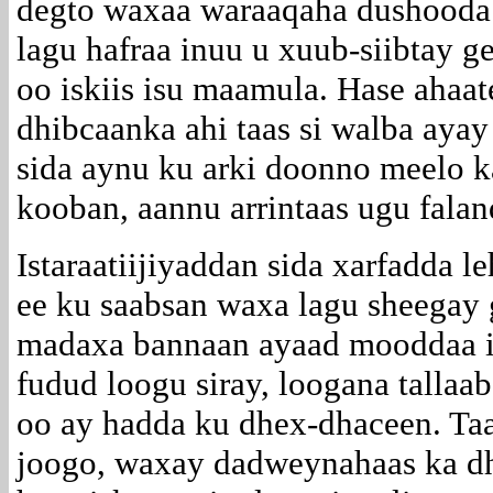
degto waxaa waraaqaha dushooda
lagu hafraa inuu u xuub-siibtay 
oo iskiis isu maamula. Hase ahaat
dhibcaanka ahi taas si walba aya
sida aynu ku arki doonno meelo ka
kooban, aannu arrintaas ugu fala
Istaraatiijiyaddan sida xarfadda 
ee ku saabsan waxa lagu sheegay 
madaxa bannaan ayaad mooddaa in
fudud loogu siray, loogana tallaa
oo ay hadda ku dhex-dhaceen. Taas
joogo, waxay dadweynahaas ka dh