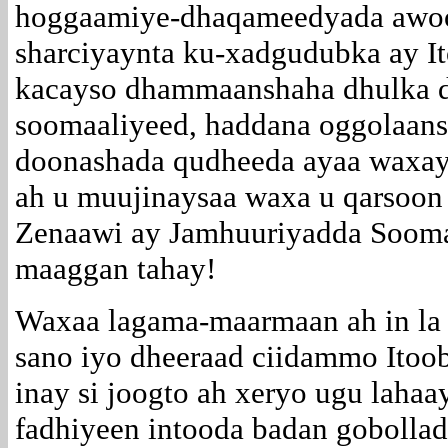
hoggaamiye-dhaqameedyada awoo
sharciyaynta ku-xadgudubka ay It
kacayso dhammaanshaha dhulka 
soomaaliyeed, haddana oggolaan
doonashada qudheeda ayaa waxay
ah u muujinaysaa waxa u qarsoon 
Zenaawi ay Jamhuuriyadda Sooma
maaggan tahay!
Waxaa lagama-maarmaan ah in la 
sano iyo dheeraad ciidammo Itoo
inay si joogto ah xeryo ugu lahaa
fadhiyeen intooda badan gobollad