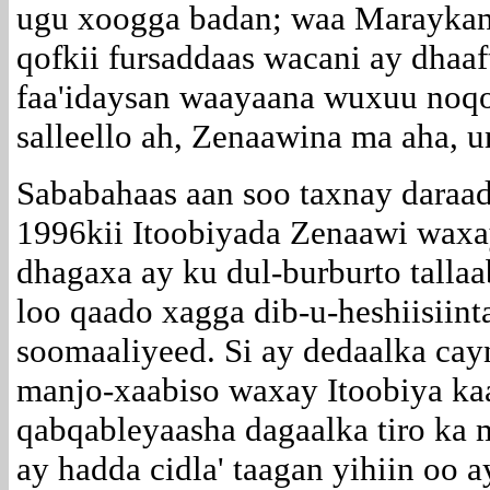
ugu xoogga badan; waa Maraykank
qofkii fursaddaas wacani ay dhaa
faa'idaysan waayaana wuxuu noq
salleello ah, Zenaawina ma aha,
Sababahaas aan soo taxnay daraad
1996kii Itoobiyada Zenaawi wax
dhagaxa ay ku dul-burburto tallaa
loo qaado xagga dib-u-heshiisiint
soomaaliyeed. Si ay dedaalka cay
manjo-xaabiso waxay Itoobiya kaa
qabqableyaasha dagaalka tiro ka 
ay hadda cidla' taagan yihiin oo 