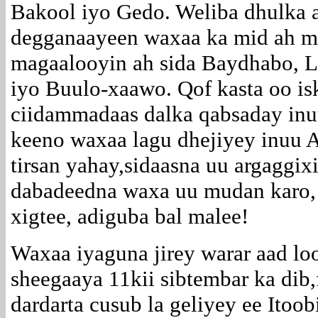
Bakool iyo Gedo. Weliba dhulka 
degganaayeen waxaa ka mid ah m
magaalooyin ah sida Baydhabo, 
iyo Buulo-xaawo. Qof kasta oo is
ciidammadaas dalka qabsaday inuu
keeno waxaa lagu dhejiyey inuu A
tirsan yahay,sidaasna uu argaggix
dabadeedna waxa uu mudan karo,
xigtee, adiguba bal malee!
Waxaa iyaguna jirey warar aad lo
sheegaaya 11kii sibtembar ka dib,
dardarta cusub la geliyey ee Itoob