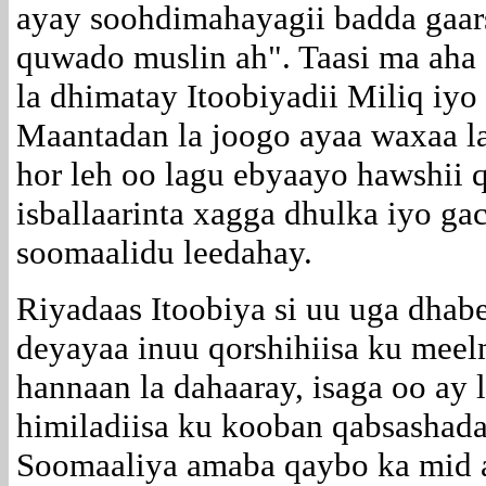
ayay soohdimahayagii badda gaars
quwado muslin ah". Taasi ma aha
la dhimatay Itoobiyadii Miliq iyo 
Maantadan la joogo ayaa waxaa la
hor leh oo lagu ebyaayo hawshii 
isballaarinta xagga dhulka iyo g
soomaalidu leedahay.
Riyadaas Itoobiya si uu uga dha
deyayaa inuu qorshihiisa ku mee
hannaan la dahaaray, isaga oo ay l
himiladiisa ku kooban qabsashad
Soomaaliya amaba qaybo ka mid a