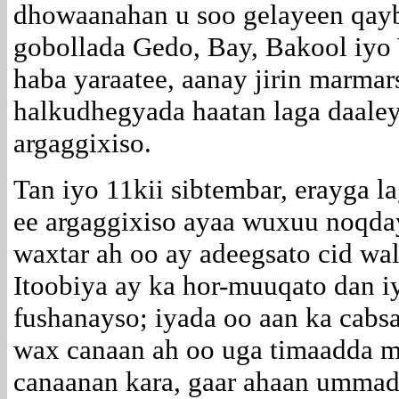
dhowaanahan u soo gelayeen qayb
gobollada Gedo, Bay, Bakool iyo 
haba yaraatee, aanay jirin marmar
halkudhegyada haatan laga daaley 
argaggixiso.
Tan iyo 11kii sibtembar, erayga 
ee argaggixiso ayaa wuxuu noqda
waxtar ah oo ay adeegsato cid wal
Itoobiya ay ka hor-muuqato dan i
fushanayso; iyada oo aan ka cabs
wax canaan ah oo uga timaadda 
canaanan kara, gaar ahaan umma