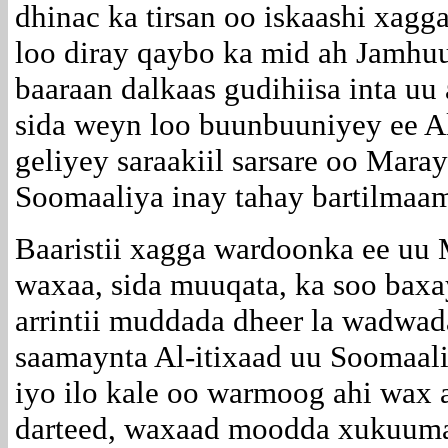
dhinac ka tirsan oo iskaashi xag
loo diray qaybo ka mid ah Jamhuu
baaraan dalkaas gudihiisa inta uu
sida weyn loo buunbuuniyey ee Al
geliyey saraakiil sarsare oo Mar
Soomaaliya inay tahay bartilmaam
Baaristii xagga wardoonka ee uu
waxaa, sida muuqata, ka soo baxa
arrintii muddada dheer la wadwa
saamaynta Al-itixaad uu Soomaali
iyo ilo kale oo warmoog ahi wax 
darteed, waxaad moodda xukuuma