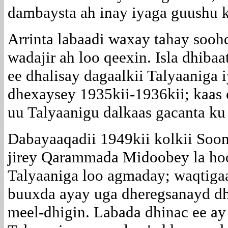
dambaysta ah inay iyaga guushu k
Arrinta labaadi waxay tahay sooh
wadajir ah loo qeexin. Isla dhib
ee dhalisay dagaalkii Talyaaniga 
dhexaysey 1935kii-1936kii; kaas
uu Talyaanigu dalkaas gacanta ku
Dabayaaqadii 1949kii kolkii Soom
jirey Qarammada Midoobey la h
Talyaaniga loo agmaday; waqtiga
buuxda ayay uga dheregsanayd dhi
meel-dhigin. Labada dhinac ee ay