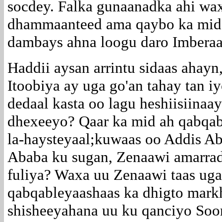
socdey. Falka gunaanadka ahi wa
dhammaanteed ama qaybo ka mid 
dambays ahna loogu daro Imberaa
Haddii aysan arrintu sidaas aha
Itoobiya ay uga go'an tahay tan i
dedaal kasta oo lagu heshiisiina
dhexeeyo? Qaar ka mid ah qabqab
la-haysteyaal;kuwaas oo Addis Ab
Ababa ku sugan, Zenaawi amarradii
fuliya? Waxa uu Zenaawi taas uga
qabqableyaashaas ka dhigto mark
shisheeyahana uu ku qanciyo Soo