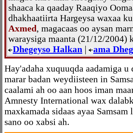
shaaca ka qaaday Raaqiyo Oomaa
dhakhaatiirta Hargeysa waxaa k
Axmed
, magacaas oo aysan mar
waraysiga maanta (21/12/2004) k
Dhegeyso Halkan
|
ama Dheg
Hay'adaha xuquuqda aadamiga u
marar badan weydiisteen in Sams
caalami ah oo aan hoos iman maam
Amnesty International wax dalabk
maxkamada sidaas ayaa Samsam l
sano oo xabsi ah.