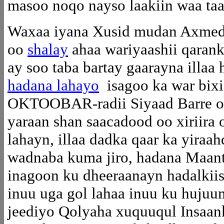
masoo noqo nayso laakiin waa taa
Waxaa iyana Xusid mudan Axmed 
oo
shalay
ahaa wariyaashii qaran
ay soo taba bartay gaarayna illaa 
hadana lahayo
isagoo ka war bix
OKTOOBAR-radii Siyaad Barre o
yaraan shan saacadood oo xiriira 
lahayn, illaa dadka qaar ka yiraa
wadnaba kuma jiro, hadana Maanta
inagoon ku dheeraanayn hadalkii
inuu uga gol lahaa inuu ku hujuu
jeediyo Qolyaha xuquuqul Insaan