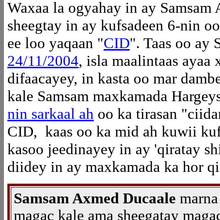
Waxaa la ogyahay in ay Samsam
sheegtay in ay kufsadeen 6-nin oo
ee loo yaqaan "
CID
". Taas oo a
24/11/2004
, isla maalintaas ayaa
difaacayey, in kasta oo mar damb
kale Samsam maxkamada Hargeysa
nin sarkaal ah
oo ka tirasan "ciid
CID, kaas oo ka mid ah kuwii ku
kasoo jeedinayey in ay 'qiratay s
diidey in ay maxkamada ka hor qi
Samsam Axmed Ducaale
marna 
magac kale ama sheegatay magac