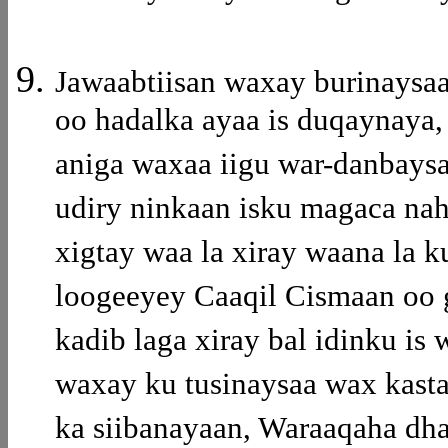
Jawaabtiisan waxay burinaysaa
oo hadalka ayaa is duqaynaya,
aniga waxaa iigu war-danbays
udiry ninkaan isku magaca nah
xigtay waa la xiray waana la 
loogeeyey Caaqil Cismaan oo gu
kadib laga xiray bal idinku is 
waxay ku tusinaysaa wax kasta
ka siibanayaan, Waraaqaha dha