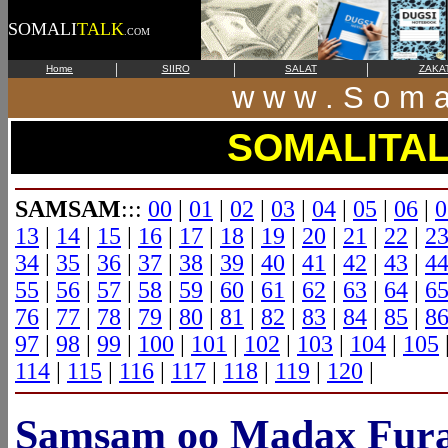
SOMALI
TALK
.COM
|
|
|
Home
SIIRO
SALAT
ZAKA
w w w . S o m a 
SOMALITA
SAMSAM
:::
00
|
01
|
02
|
03
|
04
|
05
|
06
|
0
13
|
14
|
15
|
16
|
17
|
18
|
19
|
20
|
21
|
22
|
2
34
|
35
|
36
|
37
|
38
|
39
|
40
|
41
|
42
|
43
|
4
55
|
56
|
57
|
58
|
59
|
60
|
61
|
62
|
63
|
64
|
6
76
|
77
|
78
|
79
|
80
|
81
|
82
|
83
|
84
|
85
|
8
97
|
98
|
99
|
100
|
101
|
102
|
103
|
104
|
105
114
|
115
|
116
|
117
|
118
|
119
|
120
|
Samsam oo Madax Fura