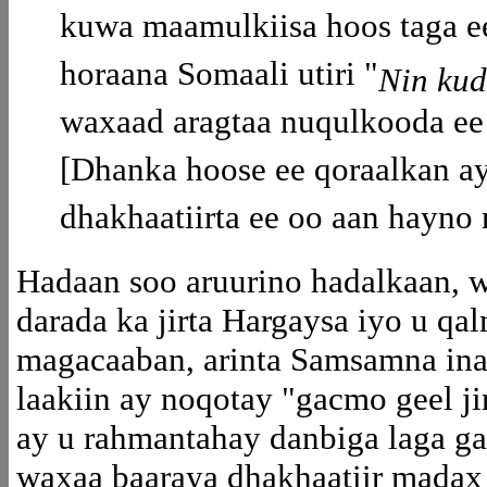
kuwa maamulkiisa hoos taga 
horaana Somaali utiri "
Nin kud
waxaad aragtaa nuqulkooda ee 
[Dhanka hoose ee qoraalkan a
dhakhaatiirta ee oo aan hayno
Hadaan soo aruurino hadalkaan, 
darada ka jirta Hargaysa iyo u qal
magacaaban, arinta Samsamna in
laakiin ay noqotay "gacmo geel j
ay u rahmantahay danbiga laga gal
waxaa baaraya dhakhaatiir madax