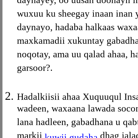
daynayey, oo uusan doonayn inu
wuxuu ku sheegay inaan inan ya
daynayo, hadaba halkaas waxa
maxkamadii xukuntay gabadha
noqotay, ama uu qalad ahaa, h
garsoor?.
Hadalkiisii ahaa Xuquuqul Ins
wadeen, waxaana lawada soco
lana hadleen, gabadhana u qab
markii
dhag jala
kuwii gudaha