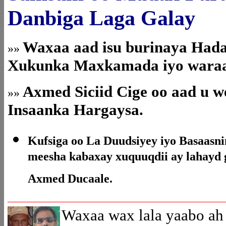
Danbiga Laga Galay
Waxaa aad isu burinaya Had
»»
Xukunka Maxkamada iyo waraa
Axmed Siciid Cige oo aad u 
»»
Insaanka Hargaysa.
Kufsiga oo La Duudsiyey iyo Basaas
meesha kabaxay xuquuqdii ay lahayd 
Axmed Ducaale.
Waxaa wax lala yaabo ah