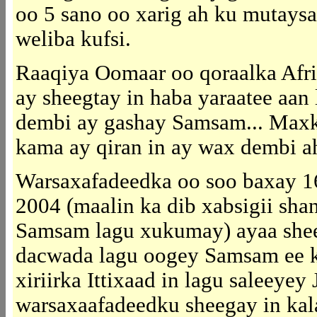
oo 5 sano oo xarig ah ku mutaysa
weliba kufsi.
Raaqiya Oomaar oo qoraalka
Afr
ay sheegtay in haba yaraatee aan
dembi ay gashay Samsam... Max
kama ay qiran in ay wax dembi a
Warsaxafadeedka oo soo baxay
1
2004 (maalin ka dib xabsigii shan
Samsam lagu xukumay) ayaa she
dacwada lagu oogey Samsam ee 
xiriirka Ittixaad in lagu saleeyey
warsaxaafadeedku sheegay in kal