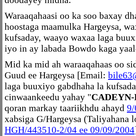
Waraaqahaasi oo ka soo baxay dha
hoostaga maamulka Hargeysa, wa
kufsaday, waayo waxaa laga buux
iyo in ay labada Bowdo kaga yaal
Mid ka mid ah waraaqahaas oo sid
Guud ee Hargeysa [Email:
bile63
laga buuxiyo gabdhaha la kufsad
cinwaankeedu yahay "
CADEYN-
qoran markay taariikhdu ahayd
9/
xabsiga G/Hargeysa (Taliyahana l
HGH/443510-2/04 ee 09/09/2004