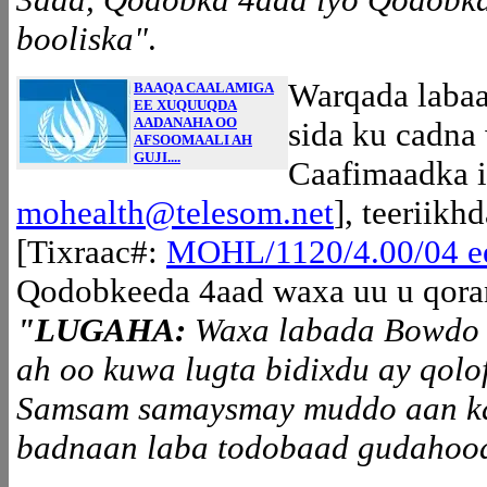
booliska"
.
Warqada laba
BAAQA CAALAMIGA
EE XUQUUQDA
AADANAHA OO
sida ku cadna
AFSOOMAALI AH
GUJI....
Caafimaadka i
mohealth@telesom.net
], teeriikh
[Tixraac#:
MOHL/1120/4.00/04 ee
Qodobkeeda 4aad waxa uu u qoran
"LUGAHA:
Waxa labada Bowdo k
ah oo kuwa lugta bidixdu ay qolo
Samsam samaysmay muddo aan k
badnaan laba todobaad gudahoo