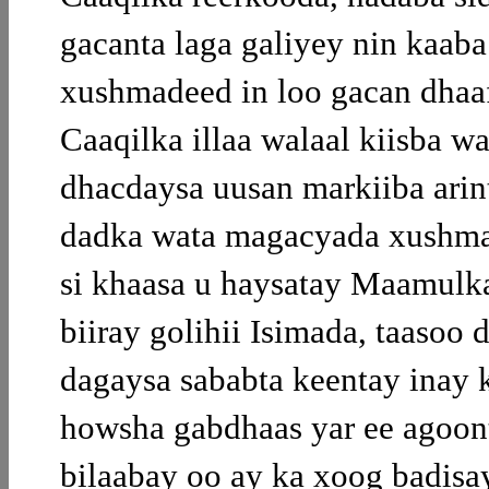
gacanta laga galiyey nin kaab
xushmadeed in loo gacan dhaaf
Caaqilka illaa walaal kiisba w
dhacdaysa uusan markiiba arint
dadka wata magacyada xushmad
si khaasa u haysatay Maamulk
biiray golihii Isimada, taaso
dagaysa sababta keentay inay 
howsha gabdhaas yar ee agoont
bilaabay oo ay ka xoog badis