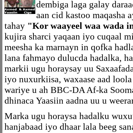
dembiga laga galay dara
aan cid kastoo maqasha a
tahay
"Kor waayeel waa wada 
kujira sharci yaqaan iyo cuqaal m
meesha ka marnayn in qofka hadl
lana fahmayo dulucda hadalka, ha
markii ugu horaysay uu Saxaafa
iyo nuxurkiisa, waxaase aad lool
wariye u ah BBC-DA Af-ka Sooma
dhinaca Yaasiin aadna uu u weer
Marka ugu horaysa hadalku wuxu
hanjabaad iyo dhaar lala beeg s