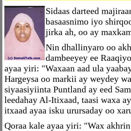
Sidaas darteed majira
basaasnimo iyo shirqo
jirka ah, oo ay maxka
Nin dhallinyaro oo ak
dambeeyey ee Raaqiyo
ayaa yiri: "Waxaan aad ula yaa
Hargeysa oo markii ay weydey wa
siyaasiyiinta Puntland ay eed Sam
leedahay Al-Itixaad, taasi waxa a
itxaad ayaa isku urursaday oo xa
Qoraa kale ayaa yiri: "Wax akhri