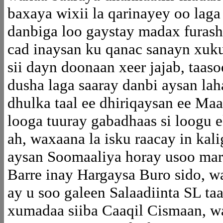
baxaya wixii la qarinayey oo lag
danbiga loo gaystay madax furash
cad inaysan ku qanac sanayn xu
sii dayn doonaan xeer jajab, taa
dusha laga saaray danbi aysan lah
dhulka taal ee dhiriqaysan ee M
looga tuuray gabadhaas si loogu ek
ah, waxaana la isku raacay in kali
aysan Soomaaliya horay usoo mari
Barre inay Hargaysa Buro sido, w
ay u soo galeen Salaadiinta SL t
xumadaa siiba Caaqil Cismaan, wa