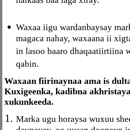
halkaas baa laga xiray.
Waxaa iigu wardanbaysay mark
magaca nahay, waxaana ii xigt
in lasoo baaro dhaqaatiirtiin
qabin.
Waxaan fiirinaynaa ama is du
Kuxigeenka, kadibna akhristay
xukunkeeda.
Marka ugu horaysa wuxuu shee