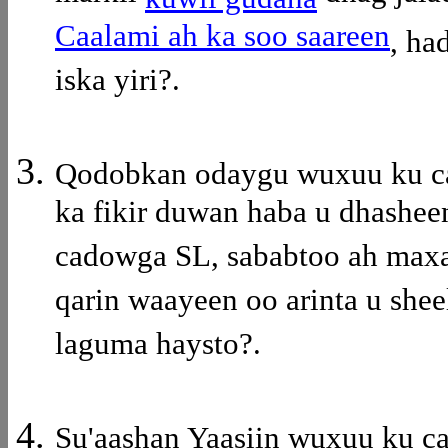
Caalami ah ka soo saareen
, ha
iska yiri?.
Qodobkan odaygu wuxuu ku ca
ka fikir duwan haba u dhashee
cadowga SL, sababtoo ah maxa
qarin waayeen oo arinta u she
laguma haysto?.
Su'aashan Yaasiin wuxuu ku ca