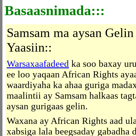
Basaasnimada:::
Samsam ma aysan Gelin
Yaasiin::
Warsaxaafadeed
ka soo baxay ur
ee loo yaqaan
African Rights
ayaa
waardiyaha ka ahaa guriga mada
maalintii ay Samsam halkaas tag
aysan gurigaas gelin.
Waxana ay African Rights aad u
xabsiga lala beegsaday gabadha 