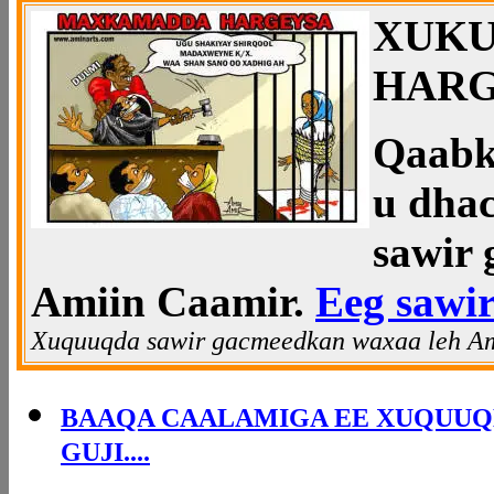
XUK
HARG
Qaabk
u dha
sawir 
Amiin Caamir.
Eeg sawi
Xuquuqda sawir gacmeedkan waxaa leh Am
BAAQA CAALAMIGA EE XUQUUQ
GUJI....