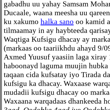
gabadhu uu yahay Samsam Moh
Ducaale, waana meesha uu qaree
ku xakumo
halka sano
oo kamid ah
tilmaamay in ay haybteeda qarisa
Waqtiga Kufsigu dhacay ay marka
(markaas oo taariikhdu ahayd 9/
Axmed Yuusuf yaasiin laga xiray 
haboonayd laguma muujin hubka l
taqaan cida kufsatay iyo Tirada d
kufsigu ka dhacay. Waxaase warqa
mudadii kufsigu dhacay oo marka
Waxaana warqadaas dhankeeda ho
3aad, Qodobka 4aad iyo Qodobka