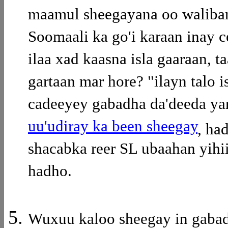
maamul sheegayana oo waliban
Soomaali ka go'i karaan inay c
ilaa xad kaasna isla gaaraan, 
gartaan mar hore? "ilayn talo
cadeeyey gabadha da'deeda ya
uu'udiray ka been sheegay
, ha
shacabka reer SL ubaahan yihi
hadho.
Wuxuu kaloo sheegay in gabadh