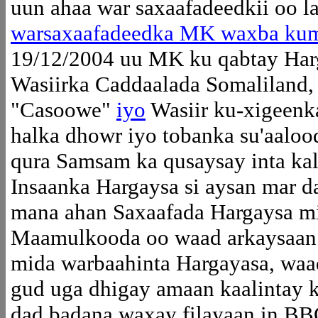
uun ahaa war saxaafadeedkii oo l
warsaxaafadeedka MK waxba kum
19/12/2004 uu MK ku qabtay Harg
Wasiirka Caddaalada Somaliland
"Casoowe"
iyo
Wasiir ku-xigeenka
halka dhowr iyo tobanka su'aaloo
qura Samsam ka qusaysay inta ka
Insaanka Hargaysa si aysan mar da
mana ahan Saxaafada Hargaysa mi
Maamulkooda oo waad arkaysaan s
mida warbaahinta Hargayasa, waad
gud uga dhigay amaan kaalintay k
dad badana waxay filayaan in BBC