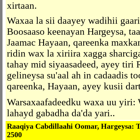
xirtaan.
Waxaa la sii daayey wadihii gaa
Boosaaso keenayan Hargeysa, taa
Jaamac Hayaan, qareenka maxka
ridin wax la xiriira xagga sharci
tahay mid siyaasadeed, ayey tiri
gelineysa su'aal ah in cadaadis 
qareenka, Hayaan, ayey kusii dar
Warsaxaafadeedku waxa uu yiri: 
lahayd gabadha da'da yari..
Raaqiya Cabdillaahi Oomar, Hargeysa: Te
2500