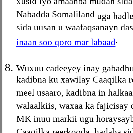
xusid iyo amaanba mudan sid
Nabadda Somaliland
uga hadl
sida uusan u waafaqsanayn das
.
inaan soo qoro mar labaad
Wuxuu cadeeyey inay gabadhu g
kadibna ku xawilay Caaqilka r
meel usaaro, kadibna in halkaa
walaalkiis, waxaa ka fajicisa
MK inuu markii ugu horaysayb
Caaqilka reerkooda, hadaba si