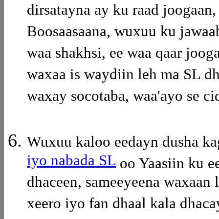
dirsatayna ay ku raad joogaan, 
Boosaasaana, wuxuu ku jawaab
waa shakhsi, ee waa qaar joog
waxaa is waydiin leh ma SL dh
waxay socotaba, waa'ayo se ci
Wuxuu kaloo eedayn dusha ka
iyo nabada SL
oo Yaasiin ku e
dhaceen, sameeyeena waxaan l
xeero iyo fan dhaal kala dhac