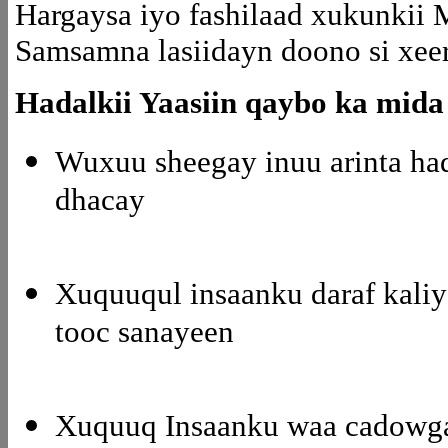
Hargaysa iyo fashilaad xukunkii
Samsamna lasiidayn doono si xeer
Hadalkii Yaasiin qaybo ka mid
Wuxuu sheegay inuu arinta h
dhacay
Xuquuqul insaanku daraf kali
tooc sanayeen
Xuquuq Insaanku waa cadowga