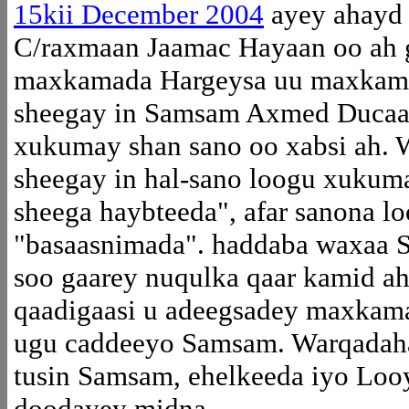
15kii December 2004
ayey ahayd 
C/raxmaan Jaamac Hayaan oo ah
maxkamada Hargeysa uu maxkam
sheegay in Samsam Axmed Ducaa
xukumay shan sano oo xabsi ah.
sheegay in hal-sano loogu xukum
sheega haybteeda", afar sanona 
"basaasnimada". haddaba waxaa 
soo gaarey nuqulka qaar kamid ah
qaadigaasi u adeegsadey maxkama
ugu caddeeyo Samsam. Warqadaha
tusin Samsam, ehelkeeda iyo Looy
doodayey midna.