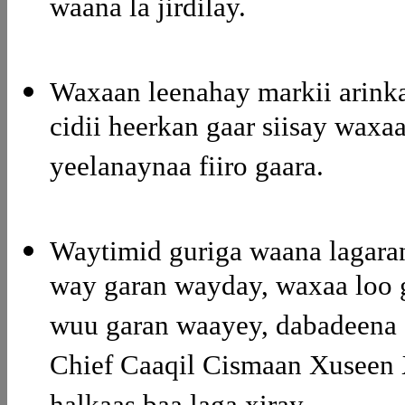
waana la jirdilay.
Waxaan leenahay markii arinka
cidii heerkan gaar siisay waxa
yeelanaynaa fiiro gaara.
Waytimid guriga waana lagara
way garan wayday, waxaa loo 
wuu garan waayey, dabadeena C
Chief Caaqil Cismaan Xuseen X