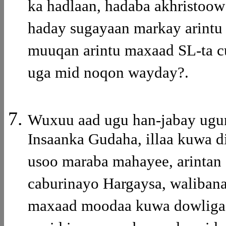
ka hadlaan, hadaba akhristoo
haday sugayaan markay arintu
muuqan arintu maxaad SL-ta c
uga mid noqon wayday?.
Wuxuu aad ugu han-jabay ugu
Insaanka Gudaha, illaa kuwa 
usoo maraba mahayee, arintan 
caburinayo Hargaysa, walibana
maxaad moodaa kuwa dowliga 