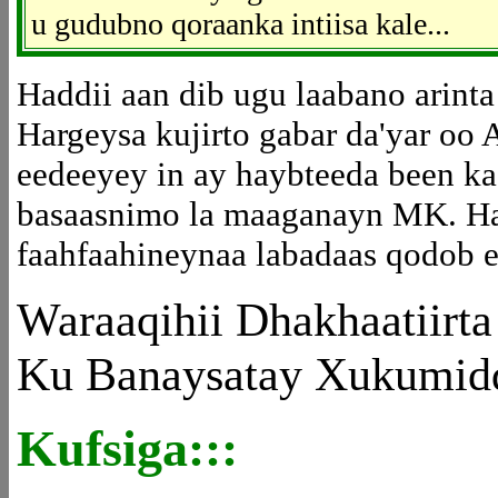
u gudubno qoraanka intiisa kale...
Haddii aan dib ugu laabano arinta
Hargeysa kujirto gabar da'yar oo
eedeeyey in ay haybteeda been ka 
basaasnimo la maaganayn MK. Ha
faahfaahineynaa labadaas qodob e
Waraaqihii Dhakhaatiir
Ku Banaysatay Xukumi
Kufsiga:::