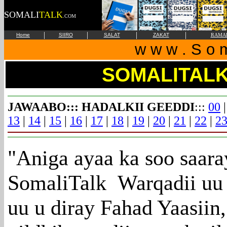
SOMALI
TALK
.COM
|
|
|
|
Home
SIIRO
SALAT
ZAKAT
RAMA
w w w . S o m 
SOMALITAL
JAWAABO::: HADALKII GEEDDI
:::
00
13
|
14
|
15
|
16
|
17
|
18
|
19
|
20
|
21
|
22
|
2
"
Aniga ayaa ka soo saara
SomaliTalk Warqadii uu 
uu u diray Fahad Yaasii