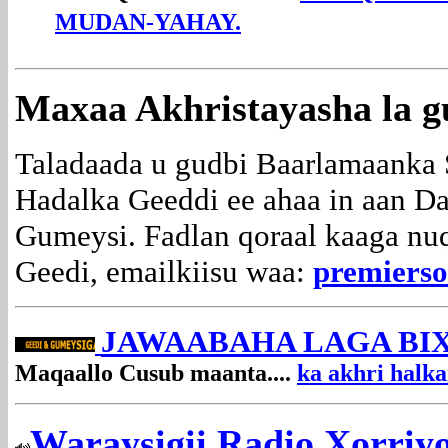
MUDAN-YAHAY.
Maxaa Akhristayasha la g
Taladaada u gudbi Baarlamaanka S
Hadalka Geeddi ee ahaa in aan Da
Gumeysi. Fadlan qoraal kaaga nu
Geedi, emailkiisu waa:
premiers
JAWAABAHA LAGA BIX
Maqaallo Cusub maanta....
ka akhri halk
Waraysigii Radio Xorriy