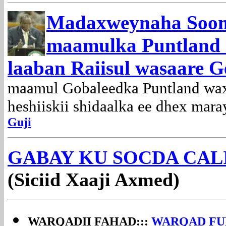
Madaxweynaha Soo
maamulka Puntland i
laaban Raiisul wasaare G
maamul Gobaleedka Puntland waxa
heshiiskii shidaalka ee dhex mar
Guji
GABAY KU SOCDA CAL
(Siciid Xaaji Axmed)
WARQADII FAHAD:::
WARQAD FU