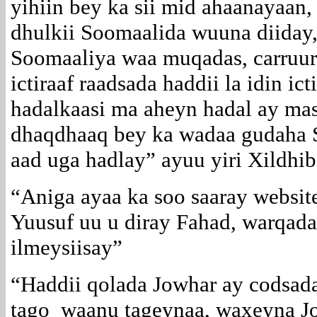
yihiin bey ka sii mid ahaanayaan
dhulkii Soomaalida wuuna diiday
Soomaaliya waa muqadas, carruurt
ictiraaf raadsada haddii la idin ic
hadalkaasi ma aheyn hadal ay mas
dhaqdhaaq bey ka wadaa gudaha 
aad uga hadlay” ayuu yiri Xildhiba
“Aniga ayaa ka soo saaray websit
Yuusuf uu u diray Fahad, warqada
ilmeysiisay”
“Haddii qolada Jowhar ay codsada
tago waanu tageynaa, waxeyna J