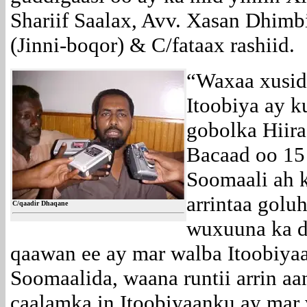
Shariif Saalax, Avv. Xasan Dhimbi
(Jinni-boqor) & C/fataax rashiid.
“Waxaa xusid
Itoobiya ay 
gobolka Hiira
Bacaad oo 15 
Soomaali ah k
arrintaa gol
C/qaadir Dhaqane
wuxuuna ka di
qaawan ee ay mar walba Itoobiya
Soomaalida, waana runtii arrin a
caalamka in Itoobiyaanku ay mar 