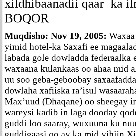
xildhibaanadii qaar ka i
BOQOR
Muqdisho: Nov 19, 2005:
Waxaa 
yimid hotel-ka Saxafi ee magaal
labada gole dowladda federaalka
waxaana kulankaas oo ahaa mid a
uu soo geba-geboobay saxaafadda 
dowlaha xafiiska ra’isul wasaarah
Max’uud (Dhaqane) oo sheegay in
wareysi kadib in laga dooday qo
guddi loo saaray, wuxuuna ku nu
guddigaasi oo ay ka mid yihiin X