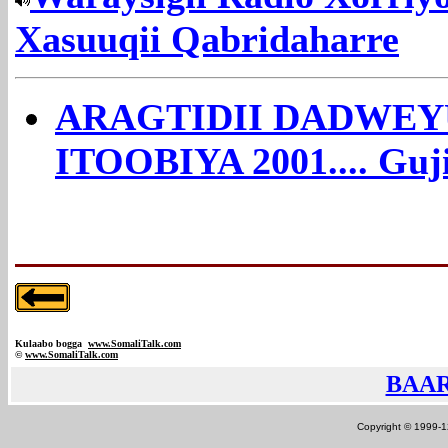
Xasuuqii Qabridaharre
ARAGTIDII DADWEY
ITOOBIYA 2001.... Guji
Kulaabo bogga
www.SomaliTalk.com
©
www.Somali
Talk.com
BAAR
Copyright © 1999-12