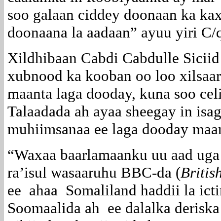
soo galaan ciddey doonaan ka ka
doonaana la aadaan” ayuu yiri C/
Xildhibaan Cabdi Cabdulle Siciid
xubnood ka kooban oo loo xilsaar
maanta laga dooday, kuna soo cel
Talaadada ah ayaa sheegay in isa
muhiimsanaa ee laga dooday maan
“Waxaa baarlamaanku uu aad uga 
ra’isul wasaaruhu BBC-da (
Britis
ee ahaa Somaliland haddii la ict
Soomaalida ah ee dalalka deriska