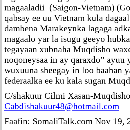
magaaladii (Saigon-Vietnam) (G
qabsay ee uu Vietnam kula dagaa
dambena Marakeynka lagaga adka
magaalo yar la isugu geeyo hubka
tegayaan xubnaha Muqdisho waxe
noqoneysaa in ay qaraxdo” ayuu yi
wuxuuna sheegay in loo baahan y
federaalka ee ku kala sugan Muqd
C/shakuur Cilmi Xasan-Muqdisho
Cabdishakuur48@hotmail.com
Faafin: SomaliTalk.com Nov 19, 