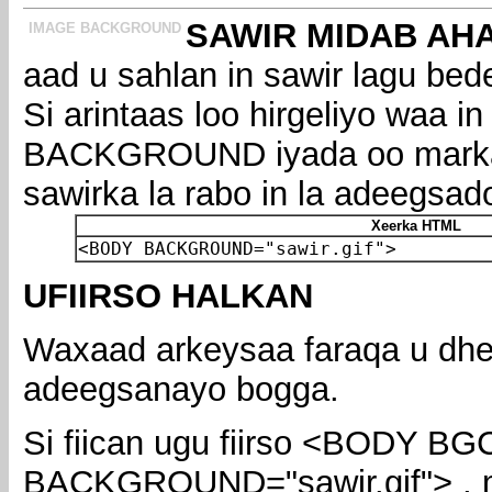
SAWIR MIDAB AH
IMAGE BACKGROUND
aad u sahlan in sawir lagu bed
Si arintaas loo hirgeliyo waa 
BACKGROUND iyada oo mark
sawirka la rabo in la adeegsad
Xeerka HTML
<BODY BACKGROUND="sawir.gif">
UFIIRSO HALKAN
Waxaad arkeysaa faraqa u dhe
adeegsanayo bogga.
Si fiican ugu fiirso <BODY
BACKGROUND="sawir.gif"> , m