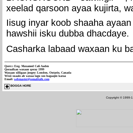
xeelad qarsoon ayaa kujirta, 
Iisug inyar koob shaaha ayaan
hawshii isku dubba dhacdaye.
Casharka labaad waxaan ku 
Qore:::
Eng. Maxamed Cali Aaden
Qoraalkan waxaan qoray 1999
Waxaan xilligaas joogey: London, Ontario, Canada
Wixii suaalo ah waxaa lagu soo hagaajin karaa
Email:
webmaster@somalitalk.com
BOGGA HORE
Copyright © 1999-12