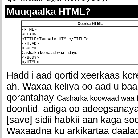
Muuqaalka HTML?
Xeerka HTML
<HTML>
<HEAD>
<TITLE>Tusaale HTML</TITLE>
</HEAD>
<BODY>
Casharka koowaad waa fudayd!
</BODY>
</HTML>
Haddii aad qortid xeerkaas ko
ah. Waxaa keliya oo aad u ba
qorantahay
Casharka koowaad waa 
doontid, adiga oo adeegsana
[save] sidii habkii aan kaga 
Waxaadna ku arkikartaa daala