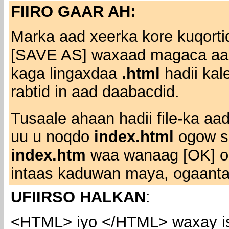
FIIRO GAAR AH:
Marka aad xeerka kore kuqort
[SAVE AS] waxaad magaca aad 
kaga lingaxdaa
.html
hadii kal
rabtid in aad daabacdid.
Tusaale ahaan hadii file-ka aad
uu u noqdo
index.html
ogow si
index.htm
waa wanaag [OK] oo 
intaas kaduwan maya, ogaanta
UFIIRSO HALKAN
:
<HTML> iyo </HTML> waxay isu 