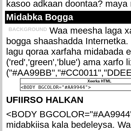
kasoo adkaan doontaa? maya 
Midabka Bogga
Waa meesha laga x
BACKGROUND
bogga shaashadda Internetka.
lagu qoraa xarfaha midabada ee
('red','green','blue') ama xarfo 
("#AA99BB","#CC0011","DDEE
Xeerka HTML
<BODY BGCOLOR="#AA9944">
UFIIRSO HALKAN
<BODY BGCOLOR="#AA9944">
midabkiisa kala bedeleysa. W