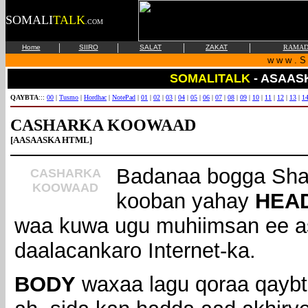
SOMALI
TALK
.COM
|
|
|
|
Home
SIIRO
SALAT
ZAKAT
RAMAD
w w w . S 
SOMALITALK
- ASAAS
QAYBTA
:::
00
|
Tusmo
|
Hordhac
|
NotePad
|
01
|
02
|
03
|
04
|
05
|
06
|
07
|
08
|
09
|
10
|
11
|
12
|
13
|
1
CASHARKA KOOWAAD
[AASAASKA HTML]
Badanaa bogga Shab
CASHARKA
KOOWAAD
kooban yahay
HEA
waa kuwa ugu muhiimsan ee a
daalacankaro Internet-ka.
BODY
waxaa lagu qoraa qaybta