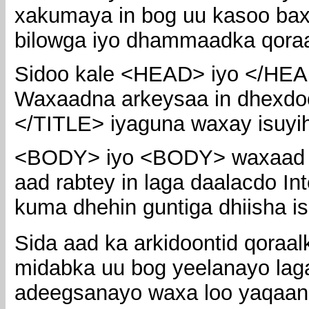
xakumaya in bog uu kasoo bax
bilowga iyo dhammaadka qora
Sidoo kale <HEAD> iyo </HEAD> 
Waxaadna arkeysaa in dhexdo
</TITLE> iyaguna waxay isuyihin
<BODY> iyo <BODY> waxaad dh
aad rabtey in laga daalacdo I
kuma dhehin guntiga dhiisha is
Sida aad ka arkidoontid qor
midabka uu bog yeelanayo lag
adeegsanayo waxa loo yaqa