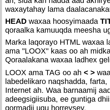
ah, sida kan hadda aad akhiry
waxaytahay lama daalacanakar
HEAD
waxaa hoosyimaada
TI
qoraalka kamuuqda meesha ug
Marka laqorayo HTML waxaa 
ama "LOOX" kaas oo ah midka 
Qoraalakana waxaa ladhex gel
LOOX ama TAG oo ah
< >
waa 
labedelikaro naqshadda, farta,
Internet ah. Waa barnaamij aad
adeegsigiisuba, ee guntiga dhi
qormadii ugu horreysey.