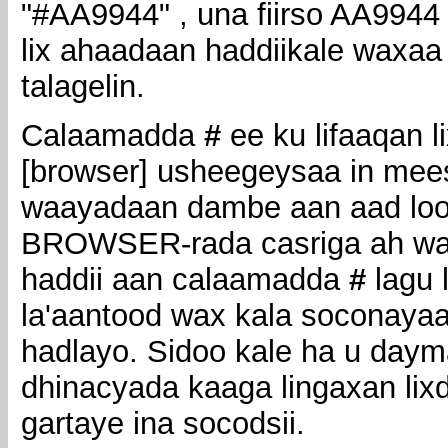
"#AA9944" , una fiirso AA9944 
lix ahaadaan haddiikale waxa
talagelin.
Calaamadda
#
ee ku lifaaqan 
[browser] usheegeysaa in mees
waayadaan dambe aan aad loo
BROWSER-rada casriga ah wax
haddii aan calaamadda
#
lagu l
la'aantood wax kala soconaya
hadlayo. Sidoo kale ha u day
dhinacyada kaaga lingaxan lixdi
gartaye ina socodsii.