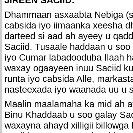
JIREEN SACIID:
Dhammaan asxaabta Nebiga (
cabsida iyo iimaanka xeesha dh
darteed si aad ah ayeey u qadd
Saciid. Tusaale haddaan u so
iyo Cumar labadooduba Ilaah ha
waxay ogaayeen inuu Saciid k
runta iyo cabsida Alle, markast
nasteexada iyo waanada uu u s
Maalin maalamaha ka mid ah 
Binu Khaddaab u soo galay Sac
waxayna ahayd xilligii billowga