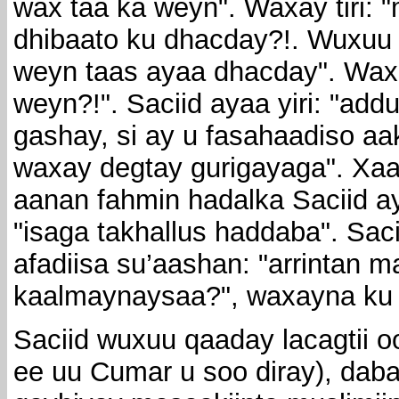
wax taa ka weyn". Waxay tiri: "
dhibaato ku dhacday?!. Wuxuu 
weyn taas ayaa dhacday". Waxa
weyn?!". Saciid ayaa yiri: "addu
gashay, si ay u fasahaadiso aa
waxay degtay gurigayaga". Xaas
aanan fahmin hadalka Saciid ay
"isaga takhallus haddaba". Sac
afadiisa su’aashan: "arrintan m
kaalmaynaysaa?", waxayna ku 
Saciid wuxuu qaaday lacagtii oo
ee uu Cumar u soo diray), da