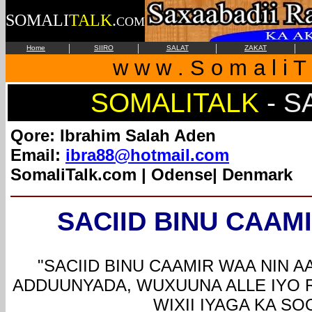
SOMALI
TALK
.
COM
|
|
|
|
Home
SIIRO
SALAT
ZAKAT
w w w . S o m a l i T 
SOMALITALK
-
S
Qore: Ibrahim Salah Aden
Email:
ibra88@hotmail.com
SomaliTalk.com | Odense| Denmark
SACIID BINU CAAM
"SACIID BINU CAAMIR WAA NIN 
ADDUUNYADA, WUXUUNA ALLE IYO 
WIXII IYAGA KA SO