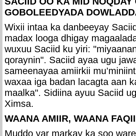
SACIID OO KA MID NOQDAY
GOBOLEEDYADA DOWLADD
Wixii intaa ka danbeeyay Saci
madax looga dhigay magaalad
wuxuu Saciid ku yiri: "miyaan
qoraynin". Saciid ayaa ugu ja
sameenayaa amiirkii mu’miniin
waxaa iga badan lacagta aan ka
maalka". Sidiina ayuu Saciid u
Ximsa.
WAANA AMIIR, WAANA FAQII
Muddo yar markay ka soo ware