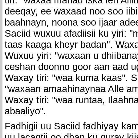
tiri: "waxaa mahad iska leh All
deeqay, ee waxaad noo soo iibi
baahnayn, noona soo ijaar ade
Saciid wuxuu afadiisii ku yiri:
taas kaaga kheyr badan". Waxay
Wuxuu yiri: "waxaan u dhiibana
ceshan doonno goor aan aad u
Waxay tiri: "waa kuma kaas". Sa
"waxaan amaahinaynaa Alle a
Waxay tiri: "waa runtaa, Ilaah
abaaliyo".
Fadhigii uu Saciid fadhiyay ka
uu lacagtii oo dhan ku guray ki