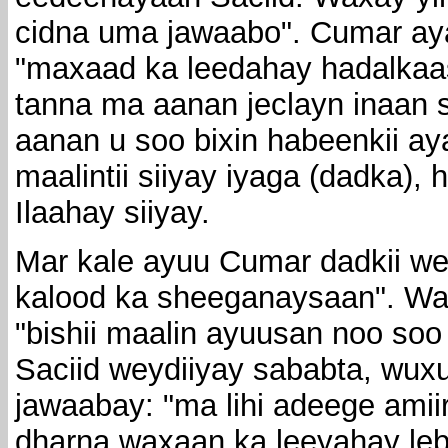
cidna uma jawaabo". Cumar ayaa
"maxaad ka leedahay hadalkaas?
tanna ma aanan jeclayn inaan 
aanan u soo bixin habeenkii ay
maalintii siiyay iyaga (dadka),
Ilaahay siiyay.
Mar kale ayuu Cumar dadkii we
kalood ka sheeganaysaan". Wa
"bishii maalin ayuusan noo soo
Saciid weydiiyay sababta, wux
jawaabay: "ma lihi adeege amiir
dharna waxaan ka leeyahay leb