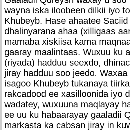
wayna iska iloobeen dilkii iyo 
Khubeyb. Hase ahaatee Saciid
dhalinyarana ahaa (xilligaas a
marnaba xiskiisa kama maqnaa
gaaray maalintaas. Wuxuu ku ar
(riyada) hadduu seexdo, dhinac
jiray hadduu soo jeedo. Waxaa h
isagoo Khubeyb tukanaya tiirka 
rakcadood ee xasilloonida iyo
wadatey, wuxuuna maqlayay ha
ee uu ku habaarayay gaaladii 
markasta ka cabsan jiray in ku