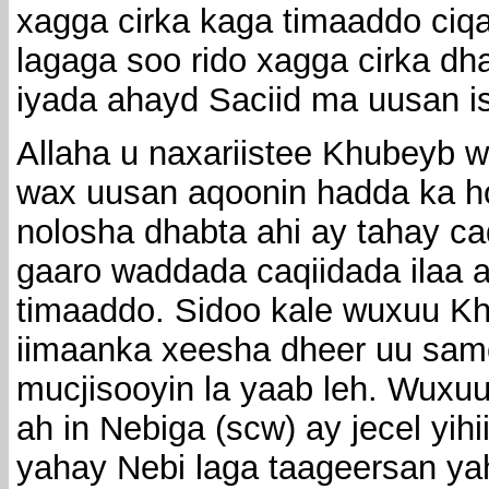
xagga cirka kaga timaaddo ci
lagaga soo rido xagga cirka dh
iyada ahayd Saciid ma uusan i
Allaha u naxariistee Khubeyb 
wax uusan aqoonin hadda ka ho
nolosha dhabta ahi ay tahay caq
gaaro waddada caqiidada ilaa a
timaaddo. Sidoo kale wuxuu Kh
iimaanka xeesha dheer uu same
mucjisooyin la yaab leh. Wuxuu 
ah in Nebiga (scw) ay jecel yihi
yahay Nebi laga taageersan y