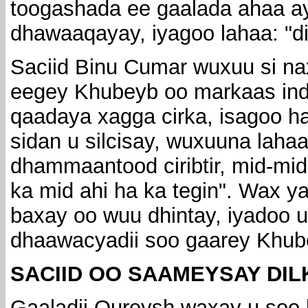
toogashada ee gaalada ahaa ay
dhawaaqayay, iyagoo lahaa: "dila
Saciid Binu Cumar wuxuu si naxa
eegey Khubeyb oo markaas indh
qaadaya xagga cirka, isagoo h
sidan u silcisay, wuxuuna lahaa
dhammaantood ciribtir, mid-mid
ka mid ahi ha ka tegin". Wax 
baxay oo wuu dhintay, iyadoo uu
dhaawacyadii soo gaarey Khube
SACIID OO SAAMEYSAY DIL
Gaaladii Qureysh waxay u soo 