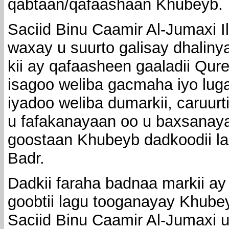
qabtaan/qafaashaan Khubeyb.
Saciid Binu Caamir Al-Jumaxi Il
waxay u suurto galisay dhalinya
kii ay qafaasheen gaaladii Qu
isagoo weliba gacmaha iyo luga
iyadoo weliba dumarkii, caruurt
u fafakanayaan oo u baxsanaya
goostaan Khubeyb dadkoodii la
Badr.
Dadkii faraha badnaa markii a
goobtii lagu tooganayay Khube
Saciid Binu Caamir Al-Jumaxi u