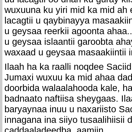
wuxuuna ku yiri mid ka mid ah 
lacagtii u qaybinayya masaakii
u geysaa reerkii agoonta ahaa.
u geysaa islaantii garoobta aha
waxaad u geysaa masaakiintii i
Ilaah ha ka raalli noqdee Sacii
Jumaxi wuxuu ka mid ahaa dad
doorbida walaalahooda kale, h
badnaato naftiisa sheygaas. Il
baryaynaa inuu u naxariisto Sa
innagana ina siiyo tusaalihiisii
caddaaladeedba. aamiin.