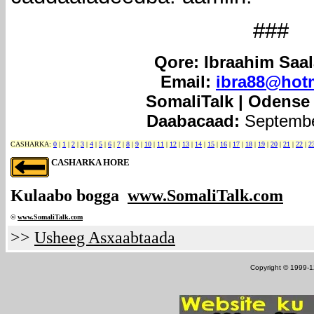
###
Qore: Ibraahim Saa
Email:
ibra88@hot
SomaliTalk | Odense
Daabacaad:
Septembe
CASHARKA:
0
|
1
|
2
|
3
|
4
|
5
|
6
|
7
|
8
|
9
|
10
|
11
|
12
|
13
|
14
|
15
|
16
|
17
|
18
|
19
|
20
|
21
|
22
|
2
CASHARKA HORE
Kulaabo bogga
www.SomaliTalk.com
©
www.Somali
Talk.com
>>
Usheeg Asxaabtaada
Copyright © 1999-12