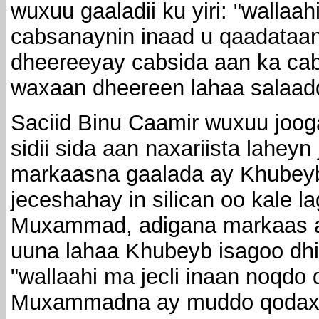
wuxuu gaaladii ku yiri: "wallaa
cabsanaynin inaad u qaadataan
dheereeyay cabsida aan ka ca
waxaan dheereen lahaa salaad
Saciid Binu Caamir wuxuu jooga
sidii sida aan naxariista laheyn
markaasna gaalada ay Khubeyb 
jeceshahay in silican oo kale 
Muxammad, adigana markaas a
uuna lahaa Khubeyb isagoo dhi
"wallaahi ma jecli inaan noqdo
Muxammadna ay muddo qodax". 