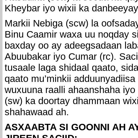
Kheybar iyo wixii ka danbeeyay
Markii Nebiga (scw) la oofsaday
Binu Caamir waxa uu noqday si
baxday oo ay adeegsadaan lab
Abuubakar iyo Cumar (rc). Sac
tusaale laga shidaal qaato, sid
qaato mu’minkii adduunyadiisa 
wuxuuna raalli ahaanshaha iy
(sw) ka doortay dhammaan wixii
shahawaad ah.
ASXAABTA SI GOONNI AH A