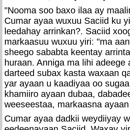
"Nooma soo baxo ilaa ay maalin
Cumar ayaa wuxuu Saciid ku yi
leedahay arrinkan?. Saciid xo
markaasuu wuxuu yiri: "ma aan
sheego sababta keentay arrint
huraan. Anniga ma lihi adeege
darteed subax kasta waxaan qa
yar ayaan u kaadiyaa oo sugaa
khamiiro ayaan dubaa, dabad
weeseestaa, markaasna ayaan 
Cumar ayaa dadkii weydiiyay w
eedeenayaan Saciid. Waxay yir