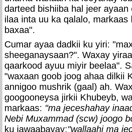
darteed bishiiba hal jeer ayaa
ilaa inta uu ka qalalo, markaas
baxaa".
Cumar ayaa dadkii ku yiri: "ma
sheeganaysaan?". Waxay yiraa
qaarkood ayuu miyir beelaa". Sa
"waxaan goob joog ahaa dilkii
annigoo mushrik (gaal) ah. Wa
googooneysa jirkii Khubeyb, w
markaas:
"ma jeceshahay inaa
Nebi Muxammad (scw) joogo b
ku jawaabayay:
"wallaahi ma je