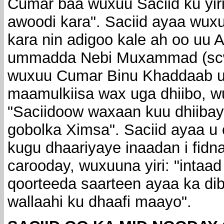
Cumar baa wuxuu Saciid ku yir
awoodi kara". Saciid ayaa wuxu
kara nin adigoo kale ah oo uu A
ummadda Nebi Muxammad (scw)
wuxuu Cumar Binu Khaddaab ug
maamulkiisa wax uga dhiibo, wu
"Saciidoow waxaan kuu dhiib
gobolka Ximsa". Saciid ayaa u c
kugu dhaariyaye inaadan i fid
carooday, wuxuuna yiri: "intaa
qoorteeda saarteen ayaa ka dib
wallaahi ku dhaafi maayo".