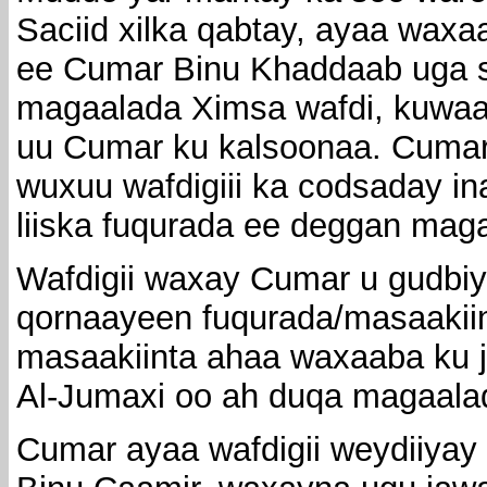
Saciid xilka qabtay, ayaa waxaa 
ee Cumar Binu Khaddaab uga 
magaalada Ximsa wafdi, kuwaa
uu Cumar ku kalsoonaa. Cuma
wuxuu wafdigiii ka codsaday i
liiska fuqurada ee deggan mag
Wafdigii waxay Cumar u gudbiye
qornaayeen fuqurada/masaakiin
masaakiinta ahaa waxaaba ku j
Al-Jumaxi oo ah duqa magaala
Cumar ayaa wafdigii weydiiyay 