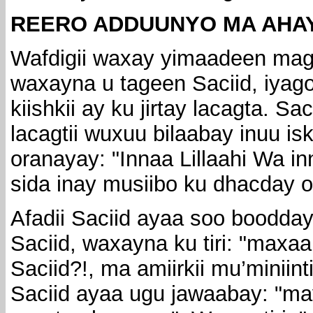
REERO ADDUUNYO MA AHA
Wafdigii waxay yimaadeen mag
waxayna u tageen Saciid, iyag
kiishkii ay ku jirtay lacagta. S
lacagtii wuxuu bilaabay inuu is
oranayay: "Innaa Lillaahi Wa in
sida inay musiibo ku dhacday o
Afadii Saciid ayaa soo boodda
Saciid, waxayna ku tiri: "maxa
Saciid?!, ma amiirkii mu’miniint
Saciid ayaa ugu jawaabay: "m