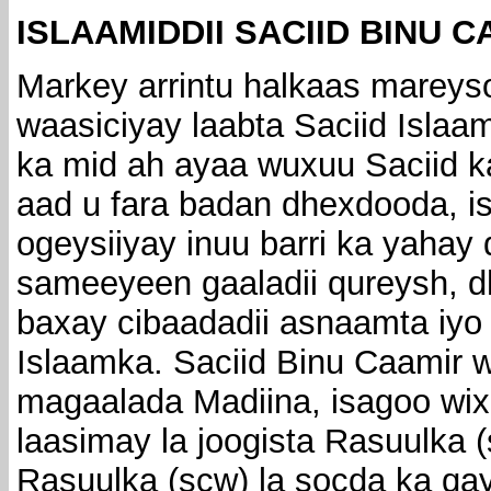
ISLAAMIDDII SACIID BINU C
Markey arrintu halkaas mareys
waasiciyay laabta Saciid Isla
ka mid ah ayaa wuxuu Saciid k
aad u fara badan dhexdooda, i
ogeysiiyay inuu barri ka yahay 
sameeyeen gaaladii qureysh, d
baxay cibaadadii asnaamta iyo i
Islaamka. Saciid Binu Caamir w
magaalada Madiina, isagoo wix
laasimay la joogista Rasuulka 
Rasuulka (scw) la socda ka qay