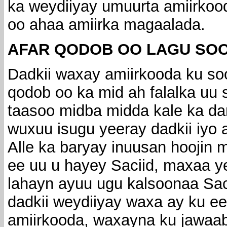
ka weydiiyay umuurta amiirkoo
oo ahaa amiirka magaalada.
AFAR QODOB OO LAGU SOO
Dadkii waxay amiirkooda ku so
qodob oo ka mid ah falalka uu
taasoo midba midda kale ka da
wuxuu isugu yeeray dadkii iyo
Alle ka baryay inuusan hoojin 
ee uu u hayey Saciid, maxaa y
lahayn ayuu ugu kalsoonaa Sa
dadkii weydiiyay waxa ay ku 
amiirkooda, waxayna ku jawaab