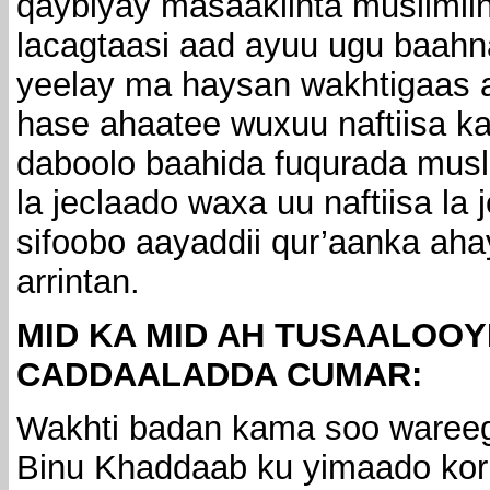
qaybiyay masaakiinta muslimiin
lacagtaasi aad ayuu ugu baah
yeelay ma haysan wakhtigaas ar
hase ahaatee wuxuu naftiisa ka
daboolo baahida fuqurada musli
la jeclaado waxa uu naftiisa la 
sifoobo aayaddii qur’aanka ah
arrintan.
MID KA MID AH TUSAALOOY
CADDAALADDA CUMAR:
Wakhti badan kama soo wareeg
Binu Khaddaab ku yimaado ko