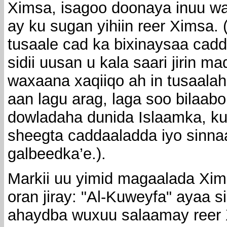
Ximsa, isagoo doonaya inuu w
ay ku sugan yihiin reer Ximsa. 
tusaale cad ka bixinaysaa cad
sidii uusan u kala saari jirin 
waxaana xaqiiqo ah in tusaala
aan lagu arag, laga soo bilaab
dowladaha dunida Islaamka, ku 
sheegta caddaaladda iyo sinna
galbeedka’e.).
Markii uu yimid magaalada Xims
oran jiray: "Al-Kuweyfa" ayaa s
ahaydba wuxuu salaamay reer X