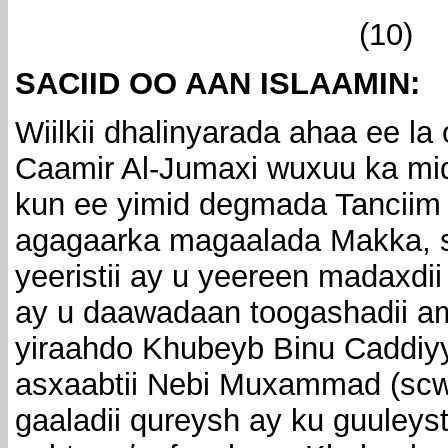
(10)
SACIID OO AAN ISLAAMIN:
Wiilkii dhalinyarada ahaa ee la 
Caamir Al-Jumaxi wuxuu ka mi
kun ee yimid degmada Tanciim 
agagaarka magaalada Makka, si
yeeristii ay u yeereen madaxdii
ay u daawadaan toogashadii ama
yiraahdo Khubeyb Binu Caddiyyi
asxaabtii Nebi Muxammad (scw)
gaaladii qureysh ay ku guuleys