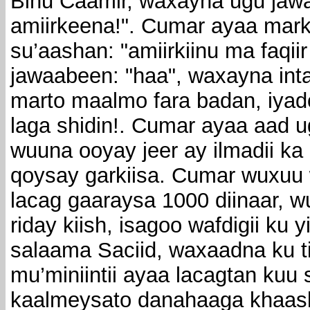
Binu Caamir, waxayna ugu jaw
amiirkeena!". Cumar ayaa mar
su’aashan: "amiirkiinu ma faqii
jawaabeen: "haa", waxayna inta
marto maalmo fara badan, iyado
laga shidin!. Cumar ayaa aad ug
wuuna ooyay jeer ay ilmadii ka
qoysay garkiisa. Cumar wuxuu w
lacag gaaraysa 1000 diinaar, w
riday kiish, isagoo wafdigii ku y
salaama Saciid, waxaadna ku ti
mu’miniintii ayaa lacagtan kuu 
kaalmeysato danahaaga khaask