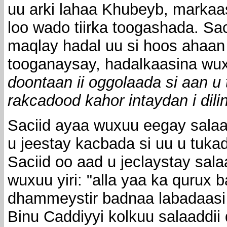
uu arki lahaa Khubeyb, marka
loo wado tiirka toogashada. S
maqlay hadal uu si hoos ahaan u
tooganaysay, hadalkaasina wu
doontaan ii oggolaada si aan u
rakcadood kahor intaydan i dilin
Saciid ayaa wuxuu eegay salaa
u jeestay kacbada si uu u tuka
Saciid oo aad u jeclaystay sal
wuxuu yiri: "alla yaa ka qurux 
dhammeystir badnaa labadaasi
Binu Caddiyyi kolkuu salaadd