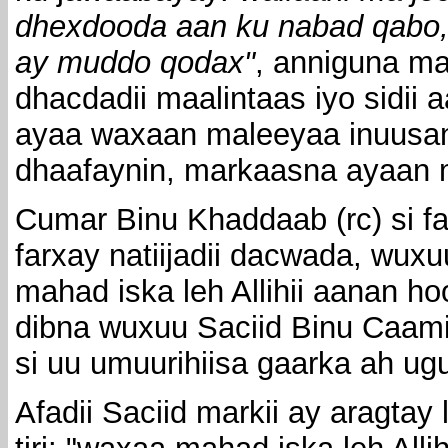
dhexdooda aan ku nabad qabo
ay muddo qodax"
, anniguna ma
dhacdadii maalintaas iyo sidii 
ayaa waxaan maleeyaa inuusan A
dhaafaynin, markaasna ayaan m
Cumar Binu Khaddaab (rc) si f
farxay natiijadii dacwada, wuxu
mahad iska leh Allihii aanan ho
dibna wuxuu Saciid Binu Caamir
si uu umuurihiisa gaarka ah ug
Afadii Saciid markii ay aragtay