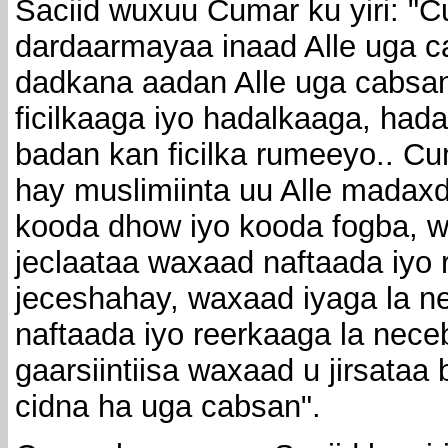
Saciid wuxuu Cumar ku yiri: 
dardaarmayaa inaad Alle uga c
dadkana aadan Alle uga cabsan,
ficilkaaga iyo hadalkaaga, had
badan kan ficilka rumeeyo.. C
hay muslimiinta uu Alle madax
kooda dhow iyo kooda fogba, w
jeclaataa waxaad naftaada iyo 
jeceshahay, waxaad iyaga la 
naftaada iyo reerkaaga la nece
gaarsiintiisa waxaad u jirsataa 
cidna ha uga cabsan".