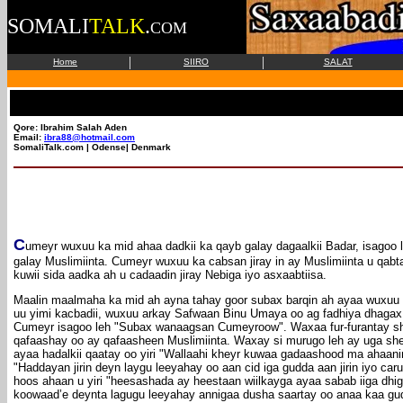
SOMALI
TALK
.
COM
|
|
Home
SIIRO
SALAT
Qore: Ibrahim Salah Aden
Email:
ibra88@hotmail.com
SomaliTalk.com | Odense| Denmark
C
umeyr wuxuu ka mid ahaa dadkii ka qayb galay dagaalkii Badar, isagoo 
galay Muslimiinta. Cumeyr wuxuu ka cabsan jiray in ay Muslimiinta u qabta
kuwii sida aadka ah u cadaadin jiray Nebiga iyo asxaabtiisa.
Maalin maalmaha ka mid ah ayna tahay goor subax barqin ah ayaa wuxuu
uu yimi kacbadii, wuxuu arkay Safwaan Binu Umaya oo ag fadhiya dhagax
Cumeyr isagoo leh "Subax wanaagsan Cumeyroow". Waxaa fur-furantay sheek
qafaashay oo ay qafaasheen Muslimiinta. Waxay si murugo leh ay uga she
ayaa hadalkii qaatay oo yiri "Wallaahi kheyr kuwaa gadaashood ma ahaan
"Haddayan jirin deyn laygu leeyahay oo aan cid iga gudda aan jirin iyo 
hoos ahaan u yiri "heesashada ay heestaan wiilkayga ayaa sabab iiga dhi
koowaad’e deynta lagugu leeyahay annigaa dusha saartay oo anaa kaa gu