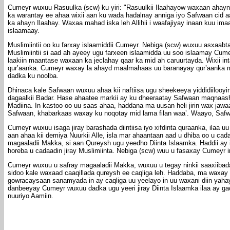
Cumeyr wuxuu Rasuulka (scw) ku yiri: "Rasuulkii Ilaahayow waxaan ahayn
ka warantay ee ahaa wixii aan ku wada hadalnay anniga iyo Safwaan cid
ka ahayn Ilaahay. Waxaa mahad iska leh Allihii i waafajiyay inaan kuu 
islaamaay.
Muslimiintii oo ku farxay islaamiddii Cumeyr. Nebiga (scw) wuxuu asxaabt
Muslimiintii si aad ah ayeey ugu farxeen islaamidda uu soo islaamay Cum
laakiin maantase waxaan ka jeclahay qaar ka mid ah caruurtayda. Wixii in
qur’aanka. Cumeyr waxay la ahayd maalmahaas uu baranayay qur’aanka maal
dadka ku noolba.
Dhinaca kale Safwaan wuxuu ahaa kii naftiisa ugu sheekeeya yiddidiilooyin
dagaalkii Badar. Hase ahaatee markii ay ku dheeraatay Safwaan maqnaash
Madiina. In kastoo oo uu saas ahaa, haddana ma uusan heli jirin wax jaw
Safwaan, khabarkaas waxay ku noqotay mid lama filan waa’. Waayo, Safw
Cumeyr wuxuu isaga jiray barashada diintiisa iyo xifdinta quraanka, ilaa 
aan ahaa kii demiya Nuurkii Alle, isla mar ahaantaan aad u dhiba oo u cada
magaaladii Makka, si aan Qureysh ugu yeedho Diinta Islaamka. Haddii ay ig
horeba u cadaadin jiray Muslimiinta. Nebiga (scw) wuu u fasaxay Cumeyr 
Cumeyr wuxuu u safray magaaladii Makka, wuxuu u tegay ninkii saaxiiba
sidoo kale waxaad caaqillada qureysh ee caqliga leh. Haddaba, ma waxay
gowracaysaan sanamyada in ay caqliga uu yeelayo in uu waxani diin yahay
danbeeyay Cumeyr wuxuu dadka ugu yeeri jiray Diinta Islaamka ilaa ay gac
nuuriyo Aamiin.