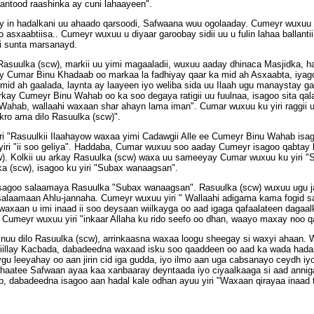
antood raashinka ay cuni lahaayeen".
y in hadalkani uu ahaado qarsoodi, Safwaana wuu ogolaaday. Cumeyr wuxuu 
asxaabtiisa.. Cumeyr wuxuu u diyaar garoobay sidii uu u fulin lahaa ballanti
sii sunta marsanayd.
asuulka (scw), markii uu yimi magaaladii, wuxuu aaday dhinaca Masjidka, h
ay Cumar Binu Khadaab oo markaa la fadhiyay qaar ka mid ah Asxaabta, iya
 mid ah gaalada, laynta ay laayeen iyo weliba sida uu Ilaah ugu manaystay 
ay Cumeyr Binu Wahab oo ka soo degaya ratigii uu fuulnaa, isagoo sita qala
Wahab, wallaahi waxaan shar ahayn lama iman". Cumar wuxuu ku yiri raggii u
kro ama dilo Rasuulka (scw)".
i "Rasuulkii Ilaahayow waxaa yimi Cadawgii Alle ee Cumeyr Binu Wahab isag
ri "ii soo geliya". Haddaba, Cumar wuxuu soo aaday Cumeyr isagoo qabtay k
scw). Kolkii uu arkay Rasuulka (scw) waxa uu sameeyay Cumar wuxuu ku yiri
a (scw), isagoo ku yiri "Subax wanaagsan".
isagoo salaamaya Rasuulka "Subax wanaagsan". Rasuulka (scw) wuxuu ugu 
laamaan Ahlu-jannaha. Cumeyr wuxuu yiri " Wallaahi adigama kama fogid sa
axaan u imi inaad ii soo deysaan wiilkayga oo aad igaga qafaalateen dagaal
 Cumeyr wuxuu yiri "inkaar Allaha ku rido seefo oo dhan, waayo maxay noo qa
nuu dilo Rasuulka (scw), arrinkaasna waxaa loogu sheegay si waxyi ahaan. 
yiillay Kacbada, dabadeedna waxaad isku soo qaaddeen oo aad ka wada hada
aygu leeyahay oo aan jirin cid iga gudda, iyo ilmo aan uga cabsanayo ceydh iy
ahaatee Safwaan ayaa kaa xanbaaray deyntaada iyo ciyaalkaaga si aad anniga i
b, dabadeedna isagoo aan hadal kale odhan ayuu yiri "Waxaan qirayaa inaad t