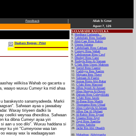
|
Feedback
Allah Is Great
Agust 7, 126
SAXAABADII RASUULKA
0.
Hordhaca Casharada...
1.
Cabdullahi Binu Xudaafa
2.
Abul-Caas Binu Rabiic
Daabaco Boggan | Print
3.
Ummu Salama
4.
Cabdullaahi Binu Cabbaas
5.
Cumeyr Binu Wahab
6.
Cabdiraxman Binu Cawf
7.
Dhufayl Binu Camr
8.
Xudeyfa Binu Al-Yamaan
9.
C/lahi Ibnu Ummi Maktum
10.
Saciid Binu Caamir
11.
Caddiyyu Ibnu Xaatim
12.
Majsaata Ibnu Thawr
13.
Salmaan Al-Faarisi
14.
Asmaa Bintu Abii-Bakar
faashay wiilkiisa Wahab oo gacanta u
15.
C/lahi Binu Mascuud
tiisa, waayo wuxuu Cumeyr ka mid ahaa
16.
ABuu Ayuub Al-Ansaari
17.
Abuu Hureyra Al-Dowsi
18.
Dalxata Binu Cubeydillahi
19.
C/lahi Binu Jaxshi
 u barakeysto sanamyadeeda. Markii
20.
Al-Baraa Binu Maalik
21.
Thumaama Binu Uthaal
naagsan". Safwaan ayaa u jawaabay
22.
Abuu Cubeyda Al-Jarraax
ar. Waxay tiriyeen dadkii la
23.
ABuu Dar Al Qhifaari
ay ceelkii weynaa dhexdiisa. Safwaan
24.
Al-Rabiic Binu Ziyaad
25.
Uzaama Binu Zeyd
en ka dibna Cumeyr ayaa yiri
26.
Zeyd Binu Xaaritha
 si aan u soo dilo". Wuxuu haddana si
27.
Ummu Xabiiba
meyr ku yiri "Cumeyroow waa tan
28.
Jacfar Bin Abii Dhaalib
da oo waxay wax la wadaagayaan
00.
Mahadnaq: Akhristaasha