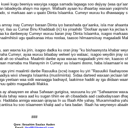
 kuwii kugu beeniya waxyiga xagga samada lagaaga soo dejiyay (waa qur’aan
 aan labadeyda ahayn ma ogeyn. Wallaahi ayaan ku dhaartay waxaan yaqiinsh
imaado, si markaas aan u qaato Diinta Islaamka. Cumeyr wuxuu ku dhawaaqay
a amray inay Cumeyr baraan Diinta iyo barashada qur’aanka, isla mar ahaanta
eyr, ilaa uu Cumar Binu Khaddaab (rc) ka yiraahdo "Doofaar ayaan ka jeclaa 
taa ka danbeeyay Cumeyr wuxuu baran jiray Diinta Islaamka, isagoo markaasna
mihiisii ugu qaalisanaa intuu noolaa, taasoo hilmaansiisay magaaladii Mak
, aan waxna ka jirin, isagoo dadka ku oran jiray "ku bishaareysta khabar weyn
aha Cumeyr, ayaa wuxuu bilaabay welwel iyo walaac; isagoo weydiin jiray 
aab ah oo shaafisa. Maalintii danbe ayaa waxaa magaaladii yimi nin, kaasoo 
aan marnaba ma filanaynin in Cumeyr uu islaami doono, haba islaamaan’e wa
uu uga yimi maalintii danbe Rasuulka (scw) isagoo ku yiri "Rasuulkii Ilaahay
adiya wixii sheegta Islaamka (muslimiinta). Sidaa darteed waxaan jeclaan laha
a yeelaan waa sidii wanaagga badnayd, laakiinse haddii ay iga diidaan waan 
inuu qabto magaalladii Makka.
da ay ahaayeen ee ahaa Safwaan gurigiisa, wuxuuna ku yiri "Safwaanow wax
 kula tahay waxa aad ku sugan tihiin ee ah cibaadada aad caabudaysaan dha
. Haddaba anniga waxaan qirayaa In uu Illaah Alle yahay, Muxammadna yahay 
antiisa ku soo islaameen khalqi aad u fara badan. Illaah ha weyneeyo abaalm
###
Qore: Ibraahim Saalax Aaden
Email:
ibra88@hotmail.com