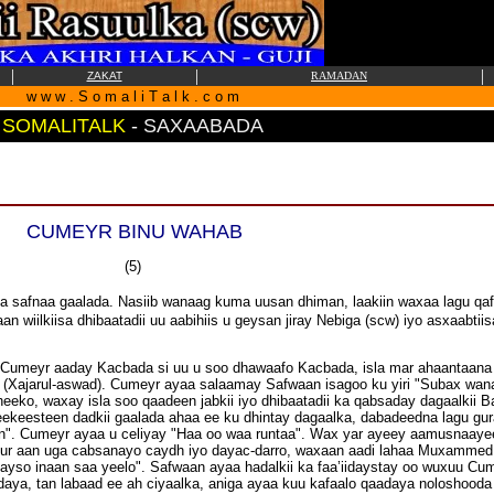
|
|
|
ZAKAT
RAMADAN
w w w . S o m a l i T a l k . c o m
SOMALITALK
-
SAXAABADA
CUMEYR BINU WAHAB
(5)
la safnaa gaalada. Nasiib wanaag kuma uusan dhiman, laakiin waxaa lagu qa
an wiilkiisa dhibaatadii uu aabihiis u geysan jiray Nebiga (scw) iyo asxaab
 Cumeyr aaday Kacbada si uu u soo dhawaafo Kacbada, isla mar ahaantaana
 (Xajarul-aswad). Cumeyr ayaa salaamay Safwaan isagoo ku yiri "Subax wa
o, waxay isla soo qaadeen jabkii iyo dhibaatadii ka qabsaday dagaalkii Bad
ekeesteen dadkii gaalada ahaa ee ku dhintay dagaalka, dabadeedna lagu gur
in". Cumeyr ayaa u celiyay "Haa oo waa runtaa". Wax yar ayeey aamusnaaye
caruur aan uga cabsanayo caydh iyo dayac-darro, waxaan aadi lahaa Muxammed
gayso inaan saa yeelo". Safwaan ayaa hadalkii ka faa’iidaystay oo wuxuu Cu
daya, tan labaad ee ah ciyaalka, aniga ayaa kuu kafaalo qaadaya noloshoo