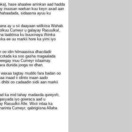
ka), hase ahaatee arrinkan aad hadda
ay inuusan warkan kuu keyn axad aan
 shahaadada, sidaasna ayuu ku
ana ay u sii daayaan wiilkiisa Wahab.
kolkuu Cumeyr u galayay Rasuulka!,
 laabtiisa ku buuxinaya iftiinka
ka ee uu markii hore ka yimi iyo
 oo idin hilmaasiisa dhacdadii
socotada ka soo gasha magaalada
sheegay inuu Cumeyr islaamay.
xa dunida jooga oo dhan.
oow waxaa tagtay muddo fara badan oo
a inaad ii idinto inaan aado
dhibi oo cadaadin sidii aan markii
aad ka mid tahay madaxda qureysh,
gaxyada iyo gowraca aad u
Rasuulkii Alle. Wixii intaa ka
arinta Cumeyr, qabrigiisna Allaha