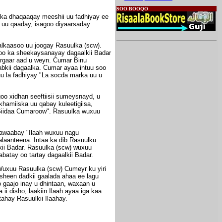
SOO BOOQO
ka dhaqaaqay meeshii uu fadhiyay ee
i uu qaaday, isagoo diyaarsaday
alkaasoo uu joogay Rasuulka (scw).
goo ka sheekaysanayay dagaalkii Badar
gargaar aad u weyn. Cumar Binu
bkii dagaalka. Cumar ayaa intuu soo
u la fadhiyay "La socda marka uu u
oo xidhan seeftiisii sumeysnayd, u
hamiiska uu qabay kuleetigiisa,
 "Siidaa Cumaroow". Rasuulka wuxuu
jawaabay "Ilaah wuxuu nagu
laanteena. Intaa ka dib Rasuulku
kii Badar. Rasuulka (scw) wuxuu
batay oo tartay dagaalkii Badar.
Wuxuu Rasuulka (scw) Cumeyr ku yiri
sheen dadkii gaalada ahaa ee lagu
o gaajo inay u dhintaan, waxaan u
i disho, laakiin Ilaah ayaa iga kaa
ahay Rasuulkii Ilaahay.