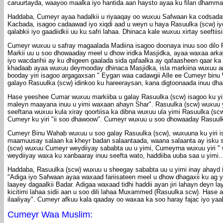
caruurtayda, waayoo maalka iyo hantida aan haysto ayaa ku filan dhamma
Haddaba, Cumeyr ayaa hadalkii u riyaaqay oo wuxuu Safwaan ka codsada
Kacbada, isagoo cadaawad iyo xiqdi aad u weyn u haya Rasuulka (scw) iyo 
qalabkii iyo gaadiidkii uu ku safri lahaa. Dhinaca kale wuxuu xirtay seeftii
Cumeyr wuxuu u safray magaalada Madiina isagoo doonaya inuu soo dilo R
Markii uu u soo dhowaaday meel u dhow iridka Masjidka, ayaa waxaa ark
iyo wacdarihii ay ku dhigeen gaalada sida qafaalka ay qafaasheen qaar ka
khadaab ayaa wuxuu deymooday dhinaca Masjidka, isla markiina wuxuu ark
booday yiri isagoo argagaxsan " Eygan waa cadawgii Alle ee Cumeyr binu 
galayo Rasuulka (scw) idinkoo ku hareeraysan, kana digtoonaada inuu dha
Hase yeeshee Cumar wuxuu markiiba u galay Rasuulka (scw) isagoo ku yir
maleyn maayana inuu u yimi waxaan ahayn Shar". Rasuulka (scw) wuxuu yi
seeftana wuxuu kula xiray qoortiisa ka dibna wuxuu ula yimi Rasuulka (
Cumeyr ku yiri "ii soo dhawoow". Cumeyr wuxuu u soo dhowaaday Rasuulk
Cumeyr Binu Wahab wuxuu u soo galay Rasuulka (scw), wuxuuna ku yiri 
maamuusay salaan ka kheyr badan salaantaada, waana salaanta ay isku sa
(scw) wuxuu Cumeyr weydiiyay sababta uu u yimi, Cumeyrna wuxuu yiri " w
weydiiyay waxa ku xanbaaray inuu seefta wato, haddiiba uuba saa u yimi..
Haddaba, Rasuulka (scw) wuxuu u sheegay sababta uu u yimi inay ahayd i
"Adiga iyo Safwaan ayaa waxaad fariisateen meel u dhow dhagaxii ku ag 
laayey dagaalkii Badar. Adigaa waxaad tidhi haddii ayan jiri lahayn deyn l
kicitimi lahaa sidii aan u soo dili lahaa Muxammed (Rasuulka scw). Hase 
ilaaliyay". Cumeyr afkuu kala qaaday oo waxaa ka soo haray fajac iyo yaa
Cumeyr Waa Muslim: