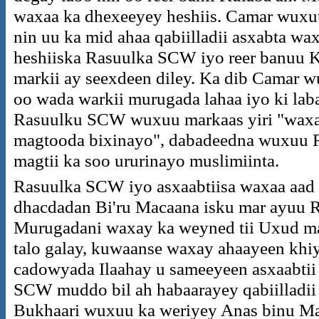
waxaa ka dhexeeyey heshiis. Camar wuxuu
nin uu ka mid ahaa qabiilladii asxabta wa
heshiiska Rasuulka SCW iyo reer banuu Ki
markii ay seexdeen diley. Ka dib Camar 
oo wada warkii murugada lahaa iyo ki laba
Rasuulku SCW wuxuu markaas yiri "waxa 
magtooda bixinayo", dabadeedna wuxuu 
magtii ka soo ururinayo muslimiinta.
Rasuulka SCW iyo asxaabtiisa waxaa aad 
dhacdadan Bi'ru Macaana isku mar ayuu 
Murugadani waxay ka weyned tii Uxud ma
talo galay, kuwaanse waxay ahaayeen khi
cadowyada Ilaahay u sameeyeen asxaabt
SCW muddo bil ah habaarayey qabiilladii 
Bukhaari wuxuu ka weriyey Anas binu Ma