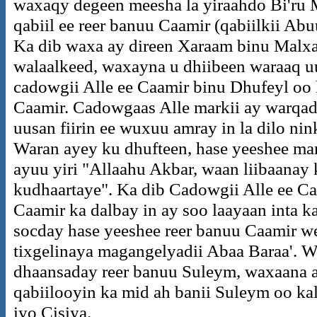
waxaqy degeen meesha la yiraahdo Bi'ru 
qabiil ee reer banuu Caamir (qabiilkii Ab
Ka dib waxa ay direen Xaraam binu Mal
walaalkeed, waxayna u dhiibeen waraaq 
cadowgii Alle ee Caamir binu Dhufeyl oo 
Caamir. Cadowgaas Alle markii ay warqa
uusan fiirin ee wuxuu amray in la dilo ni
Waran ayey ku dhufteen, hase yeeshee mark
ayuu yiri "Allaahu Akbar, waan liibaana
kudhaartaye". Ka dib Cadowgii Alle ee C
Caamir ka dalbay in ay soo laayaan inta 
socday hase yeeshee reer banuu Caamir w
tixgelinaya magangelyadii Abaa Baraa'. 
dhaansaday reer banuu Suleym, waxaana am
qabiilooyin ka mid ah banii Suleym oo ka
iyo Cisiya.