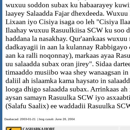
wuxuu soddon subax ku habaarayey kuwii
laayey Salaadda Fajar dhexdeeda. Wuxuu
Lixaan iyo Cisiya isaga oo leh "Cisiya Ila
Ilaahay wuxuu Rasuulkiisa SCW ku soo de
haddana la nasakhay. Qur'aankaas wuxuu 
dadkayagii in aan la kulannay Rabbigayo 
aan ka ralli noqonnay), markaas ayaa Ra
uu salaadda subax oran jirey". Sidaa dart
timaaddo musiibo waa shey wanaagsan in 
daliil ah islaamka kama haysato in salaad
looga dhigo salaadda subax. Arrinkaas ah
aysan samayn Rasuulka SCW iyo asxaabti
(Salafu Saalix) ee waddadii Rasuulka SC
Daabacad
:
2003
-
01
-
21
| bog cusub: June 26, 2004
CASHARKA HORE