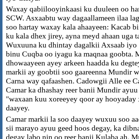
Waxay qabiilooyinkaasi ku duuleen oo ha
SCW. Asxaabtu way dagaallameen ilaa lag
soo hartay waxay kala ahaayeen: Kacab b
ku kala dhex jirey, ayna meyd ahaan uga t
Wuxuuna ku dhintay dagalkii Axsaab iyo
binu Cuqba oo iyagu ka maqnaa goobta. M
dhowaayeen ayey arkeen haadda ku degtey
markii ay goobtii soo gaareenna Mundir wu
Carna way qafaashen. Cadowgii Alle ee C
Camar ka dhashay reer banii Mundir ayuu 
"waxaan kuu xoreeyey qoor ay hooyaday x
daayey.
Camar markii la soo daayey wuxuu soo aa
sii marayo ayuu geed hoos degay, ka dibn
degay labo nin oo reer banii Kulaba ah. M