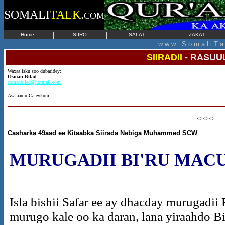
SOMALI
TALK
.
COM
|
|
|
Home
SIIRO
SALAT
ZAKAT
w w w . S o m a l i T a 
SIIRADII
-
RASUUL
Waxaa isku soo dubaridey::
Osman Bilad
osmanbilad@hotmail.com
Asalaamu Caleykum
<><><>
Casharka 49aad ee Kitaabka Siirada Nebiga Muhammed SCW
MURUGADII BI'RU MAC
Isla bishii Safar ee ay dhacday murugadii
murugo kale oo ka daran, lana yiraahdo 