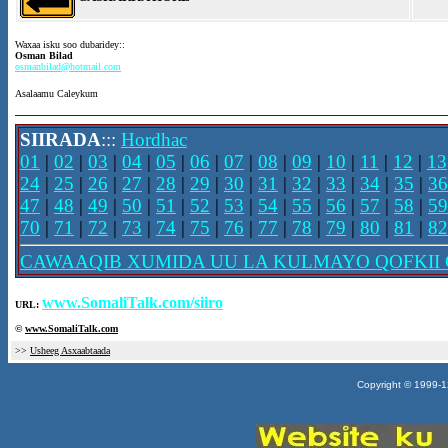
Waxaa isku soo dubaridey::
Osman Bilad
osmanbilad@hotmail.com
Asalaamu Caleykum
SIIRADA
:::
Hordhac
01
|
02
|
03
|
04
|
05
|
06
|
07
|
08
|
09
|
10
|
11
|
12
|
13
24
|
25
|
26
|
27
|
28
|
29
|
30
|
31
|
32
|
33
|
34
|
35
|
36
47
|
48
|
49
|
50
|
51
|
52
|
53
|
54
|
55
|
56
|
57
|
58
|
59
70
|
71
|
72
|
73
|
74
|
75
|
76
|
77
|
78
|
79
|
80
|
81
|
82
CAWAAQIB XUMIDA UU LA KULMAYO QOFKII 
www.SomaliTalk.com/siiro
URL:
©
www.Somali
Talk.com
>>
Usheeg Asxaabtaada
Copyright © 1999-12