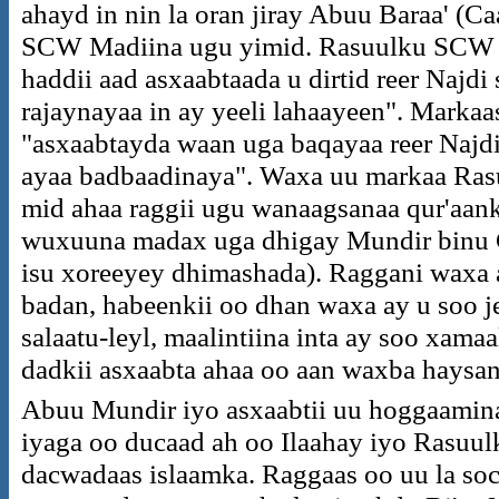
ahayd in nin la oran jiray Abuu Baraa' (C
SCW Madiina ugu yimid. Rasuulku SCW w
haddii aad asxaabtaada u dirtid reer Najdi
rajaynayaa in ay yeeli lahaayeen". Marka
"asxaabtayda waan uga baqayaa reer Najdi"
ayaa badbaadinaya". Waxa uu markaa Ras
mid ahaa raggii ugu wanaagsanaa qur'aank
wuxuuna madax uga dhigay Mundir binu Ca
isu xoreeyey dhimashada). Raggani waxa
badan, habeenkii oo dhan waxa ay u soo jee
salaatu-leyl, maalintiina inta ay soo xama
dadkii asxaabta ahaa oo aan waxba haysan
Abuu Mundir iyo asxaabtii uu hoggaamin
iyaga oo ducaad ah oo Ilaahay iyo Rasuu
dacwadaas islaamka. Raggaas oo uu la soc