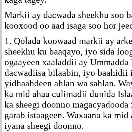
Markii ay dacwada sheekhu soo 
kooxood oo aad isaga soo hor jee
1. Qolada koowaad markii ay ark
sheekhu ku baaqayo, iyo sida loo
ogaayeen xaaladdii ay Ummadda I
dacwadiisa bilaabin, iyo baahidii
yidhaahdeen ahlan wa sahlan. Wa
ka mid ahaa culimadii dunida Isl
ka sheegi doonno magacyadooda i
garab istaageen. Waxaana ka mid
iyana sheegi doonno.