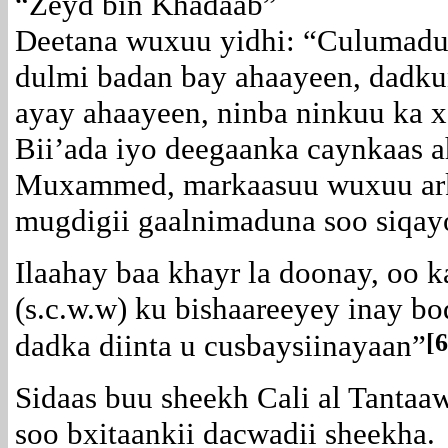
“Zeyd bin Khadaab”
Deetana wuxuu yidhi: “Culumadu
dulmi badan bay ahaayeen, dadku
ayay ahaayeen, ninba ninkuu ka 
Bii’ada iyo deegaanka caynkaas 
Muxammed, markaasuu wuxuu arkay
mugdigii gaalnimaduna soo siqay
Ilaahay baa khayr la doonay, oo 
(s.c.w.w) ku bishaareeyey inay b
[6
dadka diinta u cusbaysiinayaan”
Sidaas buu sheekh Cali al Tantaa
soo bxitaankii dacwadii sheekha.