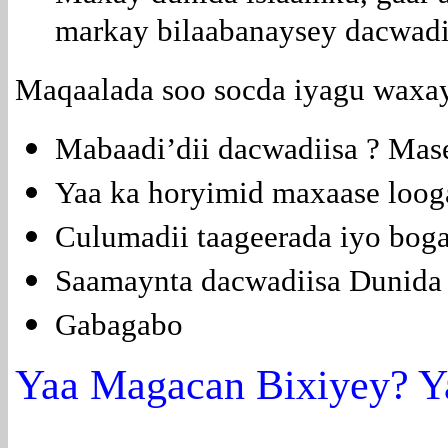
markay bilaabanaysey dacwa
Maqaalada soo socda iyagu waxay
Mabaadi’dii dacwadiisa ? Mase
Yaa ka horyimid maxaase loog
Culumadii taageerada iyo boga
Saamaynta dacwadiisa Dunida 
Gabagabo
Yaa Magacan Bixiyey? Y