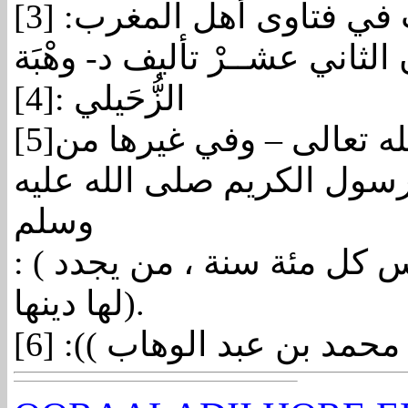
[3]
:
 في فتاوى أهل المغرب
رن الثاني عشــرْ تأليف د- وهْبَة
[4]
:
الزُّحَيلي
[5]
له تعالى – وفي غيرها من
سول الكريم صلى الله عليه
وسلم
: ( إن الله يبعث لهذه الأمة على رأس كل مئة سنة ، من يجدد
لها دينها).
[6]
 (( محمد بن عبد الوهاب