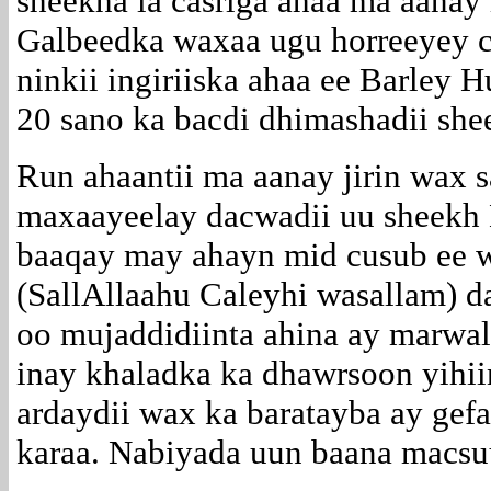
sheekha la casriga ahaa ma aanay 
Galbeedka waxaa ugu horreeyey c
ninkii ingiriiska ahaa ee Barley 
20 sano ka bacdi dhimashadii shee
Run ahaantii ma aanay jirin wax 
maxaayeelay dacwadii uu sheek
baaqay may ahayn mid cusub ee 
(SallAllaahu Caleyhi wasallam) d
oo mujaddidiinta ahina ay marwal
inay khaladka ka dhawrsoon yihii
ardaydii wax ka baratayba ay gef
karaa. Nabiyada uun baana macsuu