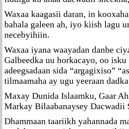
Waxaa kaagasii daran, in kooxah
bahala galeen ah, iyo kiish lagu 
necebyihiin.
Waxaa iyana waayadan danbe ciya
Galbeedka uu horkacayo, oo isku
adeegsadaan sida “argagixiso” “a
tilmaamaha ay ugu yeeraan dadka 
Maxay Dunida Islaamku, Gaar Ah
Markay Bilaabanaysey Dacwadii
Dhammaan taariikh yahannada mar