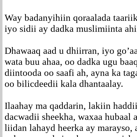
Way badanyihiin qoraalada taari
iyo sidii ay dadka muslimiinta ah
Dhawaaq aad u dhiirran, iyo go’a
wata buu ahaa, oo dadka ugu baaq
diintooda oo saafi ah, ayna ka ta
oo bilicdeedii kala dhantaalay.
Ilaahay ma qaddarin, lakiin haddii
dacwadii sheekha, waxaa hubaal a
liidan lahayd heerka ay marayso,