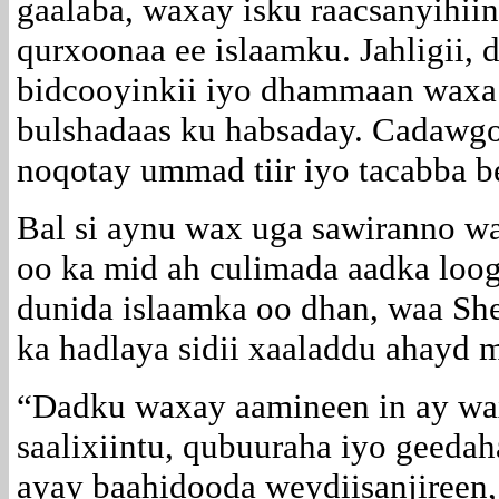
gaalaba, waxay isku raacsanyihii
qurxoonaa ee islaamku. Jahligii, di
bidcooyinkii iyo dhammaan waxa
bulshadaas ku habsaday. Cadawgo
noqotay ummad tiir iyo tacabba b
Bal si aynu wax uga sawiranno w
oo ka mid ah culimada aadka loo
dunida islaamka oo dhan, waa S
ka hadlaya sidii xaaladdu ahayd 
“Dadku waxay aamineen in ay wax
saalixiintu, qubuuraha iyo geeda
ayay baahidooda weydiisanjireen,