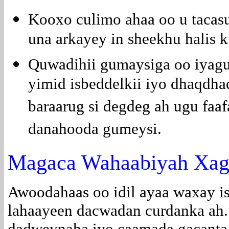
Kooxo culimo ahaa oo u tacas
una arkayey in sheekhu halis 
Quwadihii gumaysiga oo iyagun
yimid isbeddelkii iyo dhaqdha
baraarug si degdeg ah ugu fa
danahooda gumeysi.
Magaca Wahaabiyah Xag
Awoodahaas oo idil ayaa waxay isk
lahaayeen dacwadan curdanka ah.
dadweynaha iyo caamada gacanta 