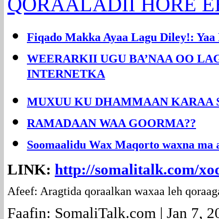
QORAALADII HORE EE 
Fiqado Makka Ayaa Lagu Diley!: Yaa 
WEERARKII UGU BA’NAA OO LA
INTERNETKA
MUXUU KU DHAMMAAN KARAA S
RAMADAAN WAA GOORMA??
Soomaalidu
Wax
Maqorto waxna ma a
LINK:
http://somalitalk.com/xo
Afeef: Aragtida qoraalkan waxaa leh qoraag
Faafin: SomaliTalk.com | Jan 7, 2