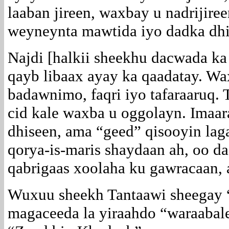
laaban jireen, waxbay u nadrijiree
weyneynta mawtida iyo dadka dhi
Najdi [halkii sheekhu dacwada ka
qayb libaax ayay ka qaadatay. Wa
badawnimo, faqri iyo tafaraaruq.
cid kale waxba u oggolayn. Imaar
dhiseen, ama “geed” qisooyin lag
qorya-is-maris shaydaan ah, oo d
qabrigaas xoolaha ku gawracaan, 
Wuxuu sheekh Tantaawi sheegay “
magaceeda la yiraahdo “waraabal