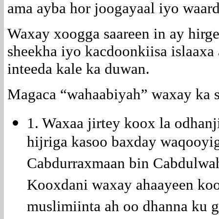
ama ayba hor joogayaal iyo waard
Waxay xoogga saareen in ay hirg
sheekha iyo kacdoonkiisa islaax
inteeda kale ka duwan.
Magaca “wahaabiyah” waxay ka s
1. Waxaa jirtey koox la odhanj
hijriga kasoo baxday waqooyig
Cabdurraxmaan bin Cabdulwaha
Kooxdani waxay ahaayeen koox
muslimiinta ah oo dhanna ku 