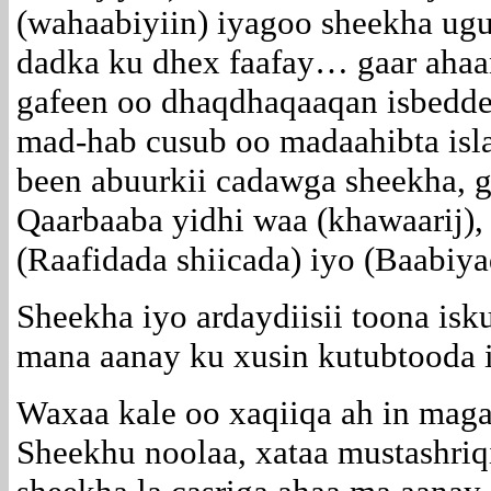
(wahaabiyiin) iyagoo sheekha ug
dadka ku dhex faafay… gaar aha
gafeen oo dhaqdhaqaaqan isbedde
mad-hab cusub oo madaahibta isla
been abuurkii cadawga sheekha, g
Qaarbaaba yidhi waa (khawaarij),
(Raafidada shiicada) iyo (Baabiya
Sheekha iyo ardaydiisii toona i
mana aanay ku xusin kutubtooda 
Waxaa kale oo xaqiiqa ah in magac
Sheekhu noolaa, xataa mustashriqi