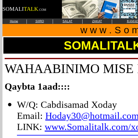
SOMALI
TALK
.COM
|
|
|
|
Home
SIIRO
SALAT
ZAKAT
RAMAD
w w w . S o m 
SOMALITAL
WAHAABINIMO MISE
Qaybta 1aad::::
W/Q: Cabdisamad Xoday
Email:
Hoday30@hotmail.co
LINK:
www.Somalitalk.com/x