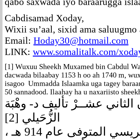
qabo saxwada iyo baraarugga isl
Cabdisamad Xoday,
Wixii su’aal, sixid ama saluugmo
Email:
Hoday30@hotmail.com
LINK:
www.somalitalk.com/xoda
[1] Wuxuu Sheekh Muxamed bin Cabdul Wah
dacwada bilaabay 1153 h oo ah 1740 m, wu
isagoo Ummadda Islaamka uga tagey baraar
50 sannadood. Ilaahay ha u naxariisto she
رن الثاني عشــرْ تأليف د- وهْبَة
[2]
الزُّحَيلي
تأليف : أحمد بن محمد الونشريسي المتوفى عام 914 هـ ،