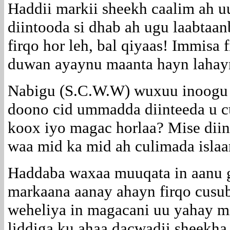
Haddii markii sheekh caalim ah u
diintooda si dhab ah ugu laabtaa
firqo hor leh, bal qiyaas! Immisa 
duwan ayaynu maanta hayn lahay
Nabigu (S.C.W.W) wuxuu inoogu bi
doono cid ummadda diinteeda u c
koox iyo magac horlaa? Mise diint
waa mid ka mid ah culimada isla
Haddaba waxaa muuqata in aanu g
markaana aanay ahayn firqo cusub
weheliya in magacani uu yahay mi
liddiga ku ahaa dacwadii sheekha