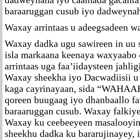
baraaruggan cusub iyo dadweyna
Waxay arrintaas u adeegsadeen w
Waxay dadka ugu sawireen in uu 
isla markaana keenaya waxyaabo 
arrintaas uga faa’iidaysteen jahli
Waxay sheekha iyo Dacwadiisii u
kaga cayrinayaan, sida “WAHA
qoreen buugaag iyo dhanbaallo f
baraaruggan cusub. Waxay falkiye
Waxay ku ceebeeyeen masalooyink
sheekhu dadka ku bararujinayey, 