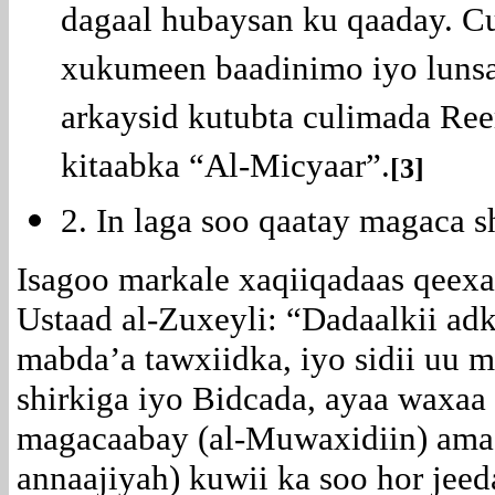
dagaal hubaysan ku qaaday. C
xukumeen baadinimo iyo lunsa
arkaysid kutubta culimada Ree
kitaabka “Al-Micyaar”.
[3]
2. In laga soo qaatay magaca 
Isagoo markale xaqiiqadaas qeexa
Ustaad al-Zuxeyli: “Dadaalkii ad
mabda’a tawxiidka, iyo sidii uu 
shirkiga iyo Bidcada, ayaa waxaa 
magacaabay (al-Muwaxidiin) ama 
annaajiyah) kuwii ka soo hor je