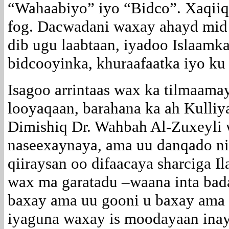
“Wahaabiyo” iyo “Bidco”. Xaqiiq
fog. Dacwadani waxay ahayd mid 
dib ugu laabtaan, iyadoo Islaamka
bidcooyinka, khuraafaatka iyo ku
Isagoo arrintaas wax ka tilmaama
looyaqaan, barahana ka ah Kulli
Dimishiq Dr. Wahbah Al-Zuxeyli 
naseexaynaya, ama uu danqado ni
qiiraysan oo difaacaya sharciga I
wax ma garatadu –waana inta bada
baxay ama uu gooni u baxay ama u
iyaguna waxay is moodayaan inay 