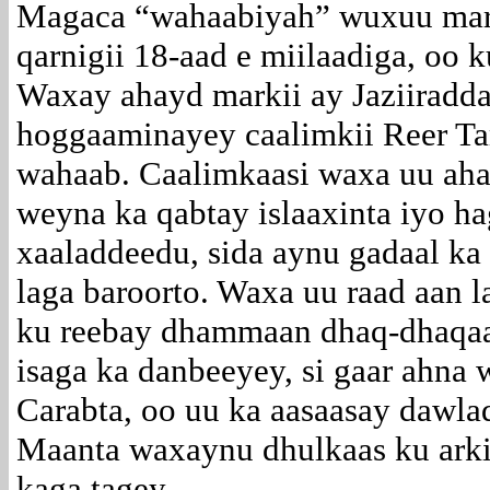
Magaca “wahaabiyah” wuxuu marki
qarnigii 18-aad e miilaadiga, oo k
Waxay ahayd markii ay Jaziiradda
hoggaaminayey caalimkii Reer T
wahaab. Caalimkaasi waxa uu ah
weyna ka qabtay islaaxinta iyo h
xaaladdeedu, sida aynu gadaal ka
laga baroorto. Waxa uu raad aan l
ku reebay dhammaan dhaq-dhaqaaqy
isaga ka danbeeyey, si gaar ahna
Carabta, oo uu ka aasaasay dawla
Maanta waxaynu dhulkaas ku ark
kaga tagey.