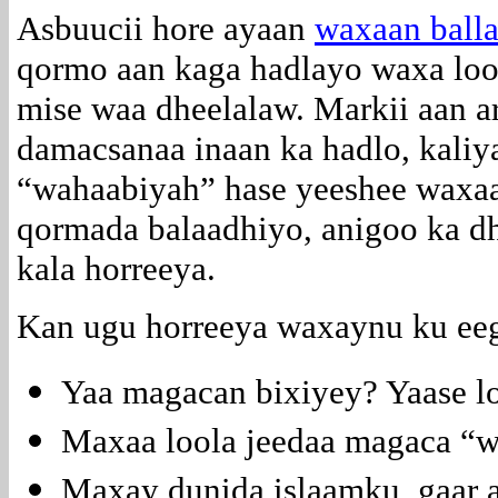
Asbuucii hore ayaan
waxaan ball
qormo aan kaga hadlayo waxa lo
mise waa dheelalaw. Markii aan a
damacsanaa inaan ka hadlo, kaliya,
“wahaabiyah” hase yeeshee waxaa
qormada balaadhiyo, anigoo ka dh
kala horreeya.
Kan ugu horreeya waxaynu ku eeg
Yaa magacan bixiyey? Yaase l
Maxaa loola jeedaa magaca “
Maxay dunida islaamku, gaar a