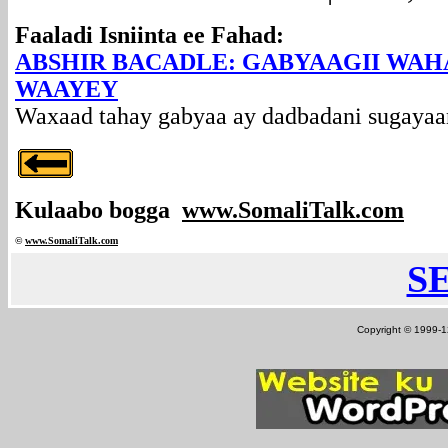
Faaladi Isniinta ee Fahad:
ABSHIR BACADLE: GABYAAGII WA
WAAYEY
Waxaad tahay gabyaa ay dadbadani sugayaan
Kulaabo bogga
www.SomaliTalk.com
©
www.Somali
Talk.com
S
Copyright © 1999-12