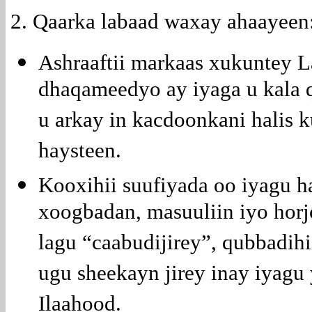
2. Qaarka labaad waxay ahaayeen
Ashraaftii markaas xukuntey L
dhaqameedyo ay iyaga u kala 
u arkay in kacdoonkani halis 
haysteen.
Kooxihii suufiyada oo iyagu h
xoogbadan, masuuliin iyo horj
lagu “caabudijirey”, qubbadih
ugu sheekayn jirey inay iyagu 
Ilaahood.