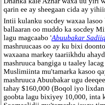
Dhanka kale Azhar waxa uu yiri 
qarin ee ay sheegaan cida ay yihii
Intii kulanku socdey waxaa laso
ballaaran oo muddo ka socdey Mi
lagu magcaabo '
Abuubakar Sadiiq
mashruucaas oo ay ku bixi doont
waxaana markey taariikhdu ahay
mashruuca bangiga u taaley laca
Muslimiinta mu'tamarka kasoo qa
mashruuca Abuubakar ugu deeqee
tahay $160,000 (Boqol iyo lixdan
goobta lagu bixiyey 10,000, inta 