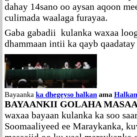
dahay 14sano oo aysan aqoon meel
culimada waalaga furayaa.
Gaba gabadii kulanka waxaa loo
dhammaan intii ka qayb qaadatay
Bayaanka
ka dhegeyso halkan
ama
Halkan.
BAYAANKII GOLAHA MASAAJ
waxaa bayaan kulanka ka soo saa
Soomaaliyeed ee Maraykanka, ku