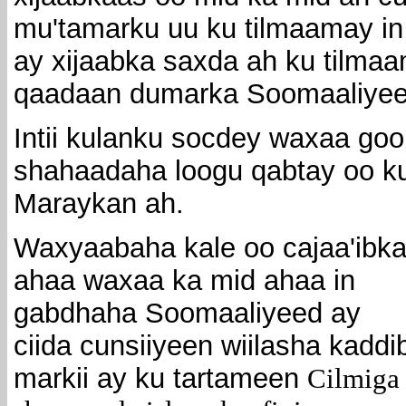
mu'tamarku uu ku tilmaamay in
ay xijaabka saxda ah ku tilma
qaadaan dumarka Soomaaliyee
Intii kulanku socdey waxaa go
shahaadaha loogu qabtay oo ku
Maraykan ah.
Waxyaabaha kale oo cajaa'ibk
ahaa waxaa ka mid ahaa in
gabdhaha Soomaaliyeed ay
ciida cunsiiyeen wiilasha kaddi
markii ay ku tartameen
Cilmiga