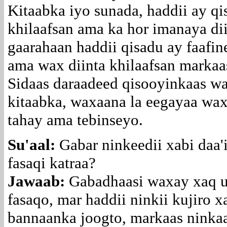
Kitaabka iyo sunada, haddii ay qi
khilaafsan ama ka hor imanaya di
gaarahaan haddii qisadu ay faaf
ama wax diinta khilaafsan markaas
Sidaas daraadeed qisooyinkaas w
kitaabka, waxaana la eegayaa wa
tahay ama tebinseyo.
Su'aal:
Gabar ninkeedii xabi daa
fasaqi katraa?
Jawaab:
Gabadhaasi waxay xaq u 
fasaqo, mar haddii ninkii kujiro x
bannaanka joogto, markaas ninkaa