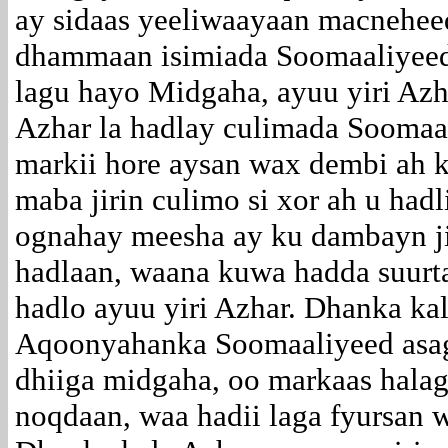
ay sidaas yeeliwaayaan macnehee
dhammaan isimiada Soomaaliyeed 
lagu hayo Midgaha, ayuu yiri Azh
Azhar la hadlay culimada Soomaa
markii hore aysan wax dembi ah k
maba jirin culimo si xor ah u had
ognahay meesha ay ku dambayn ji
hadlaan, waana kuwa hadda suurta
hadlo ayuu yiri Azhar. Dhanka ka
Aqoonyahanka Soomaaliyeed asago
dhiiga midgaha, oo markaas halagu
noqdaan, waa hadii laga fyursan 