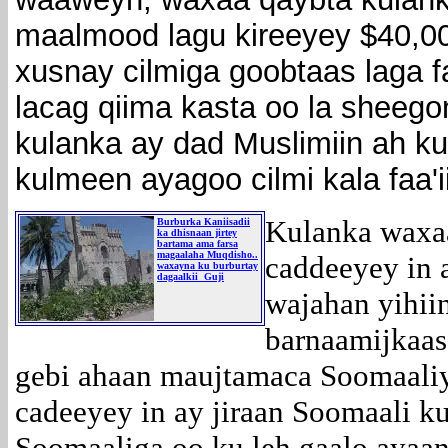
maalmood lagu kireeyey $40,000
xusnay cilmiga goobtaas laga fa
lacag qiima kasta oo la sheeg
kulanka ay dad Muslimiin ah 
kulmeen ayagoo cilmi kala faa'i
Kulanka waxaa
Burburka Kaniisadii
ka dhisnaan jirtey
bartama ama farsa
magaalaha Muqdisho..
caddeeyey in 
waxayna ku burburtay
dagaalkii Guji
wajahan yihiin
barnaamijkaas
gebi ahaan maujtamaca Soomaaliy
cadeeyey in ay jiraan Soomaali k
Soomaaliga oo ku leh gaalo ayaan