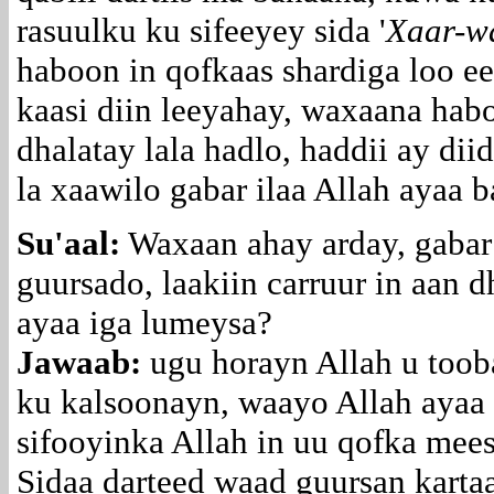
rasuulku ku sifeeyey sida '
Xaar-w
haboon in qofkaas shardiga loo ee
kaasi diin leeyahay, waxaana hab
dhalatay lala hadlo, haddii ay dii
la xaawilo gabar ilaa Allah ayaa
Su'aal:
Waxaan ahay arday, gabar 
guursado, laakiin carruur in aan 
ayaa iga lumeysa?
Jawaab:
ugu horayn Allah u too
ku kalsoonayn, waayo Allah ayaa 
sifooyinka Allah in uu qofka mee
Sidaa darteed waad guursan kartaa