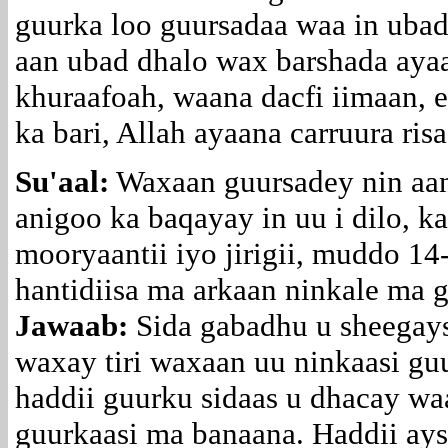
guurka loo guursadaa waa in ubad 
aan ubad dhalo wax barshada ayaa
khuraafoah, waana dacfi iimaan, 
ka bari, Allah ayaana carruura ri
Su'aal:
Waxaan guursadey nin aan 
anigoo ka baqayay in uu i dilo, 
mooryaantii iyo jirigii, muddo 14
hantidiisa ma arkaan ninkale ma 
Jawaab:
Sida gabadhu u sheegays
waxay tiri waxaan uu ninkaasi gu
haddii guurku sidaas u dhacay waa
guurkaasi ma banaana. Haddii aysa