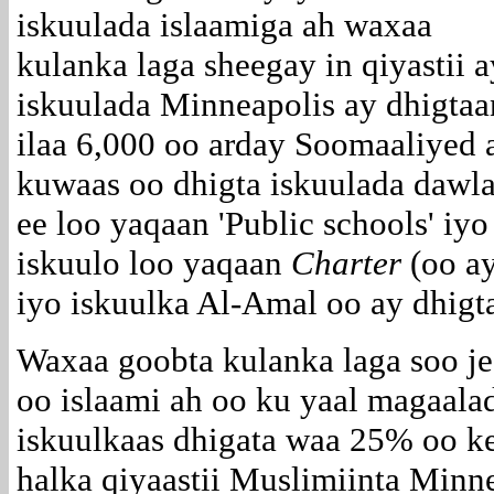
iskuulada islaamiga ah waxaa
kulanka laga sheegay in qiyastii a
iskuulada Minneapolis ay dhigtaa
ilaa 6,000 oo arday Soomaaliyed 
kuwaas oo dhigta iskuulada dawl
ee loo yaqaan 'Public schools' iyo
iskuulo loo yaqaan
Charter
(oo ay
iyo iskuulka Al-Amal oo ay dhigta
Waxaa goobta kulanka laga soo jee
oo islaami ah oo ku yaal magaalad
iskuulkaas dhigata waa 25% oo ke
halka qiyaastii Muslimiinta Minn