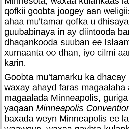
Minnesota, waxaa kulankaas la
qofkii goobta joogey aan weligi
ahaa mu'tamar qofka u dhisaya 
guubabinaya in ay diintooda ba
dhaqankooda suuban ee Islaam
xumaanta oo dhan, iyo cilmi aa
karin.
Goobta mu'tamarku ka dhacay 
waxay ahayd faras magaalaha
magaalada Minneapolis, guriga
yaqaan
Minneapolis Conventio
baxada weyn Minneapolis ee l
waaweyn, waxaa qaybta kulank