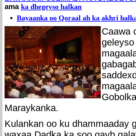
ama
ka dhegeyso halkan
Bayaanka oo Qoraal ah ka akhri halka
Caawa o
geleyso
magaala
gabagab
saddex
magaala
Gobolka
Maraykanka.
Kulankan oo ku dhammaaday gu
waxaa Dadka ka soo qayb gala