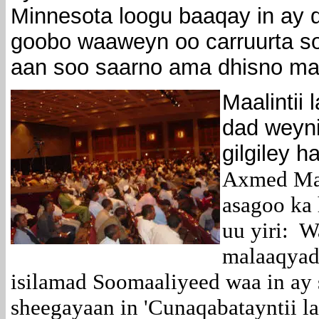
Minnesota loogu baaqay in ay 
goobo waaweyn oo carruurta soo
aan soo saarno ama dhisno mac
Maalintii
dad weyni
gilgiley h
Axmed Ma
asagoo ka 
uu yiri: 
malaaqyada
isilamad Soomaaliyeed waa in ay 
sheegayaan in 'Cunaqabatayntii l