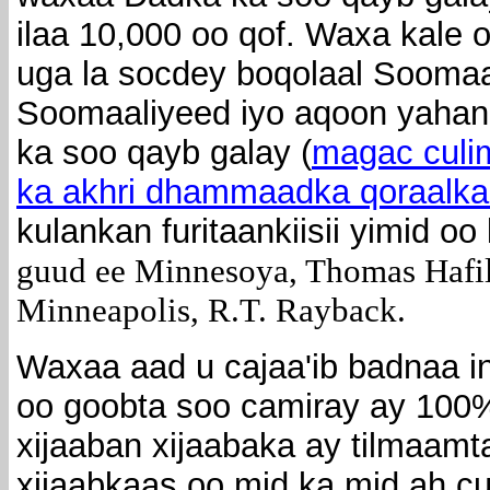
ilaa 10,000 oo qof. Waxa kale 
uga la socdey boqolaal Sooma
Soomaaliyeed iyo aqoon yahann
ka soo qayb galay (
magac culi
ka akhri dhammaadka qoraalk
kulankan furitaankiisii yimid o
guud ee Minnesoya, Thomas Hafil
Minneapolis,
R.T. Rayback.
Waxaa aad u cajaa'ib badnaa 
oo goobta soo camiray ay 100
xijaaban xijaabaka ay tilmaamta
xijaabkaas oo mid ka mid ah cu