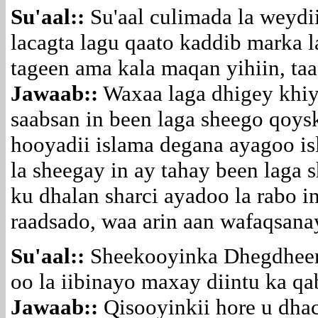
Su'aal::
Su'aal culimada la weydi
lacagta lagu qaato kaddib marka l
tageen ama kala maqan yihiin, ta
Jawaab::
Waxaa laga dhigey khiy
saabsan in been laga sheego qoysk
hooyadii islama degana ayagoo is
la sheegay in ay tahay been laga 
ku dhalan sharci ayadoo la rabo i
raadsado, waa arin aan wafaqsana
Su'aal::
Sheekooyinka Dhegdheer,
oo la iibinayo maxay diintu ka qa
Jawaab::
Qisooyinkii hore u dha