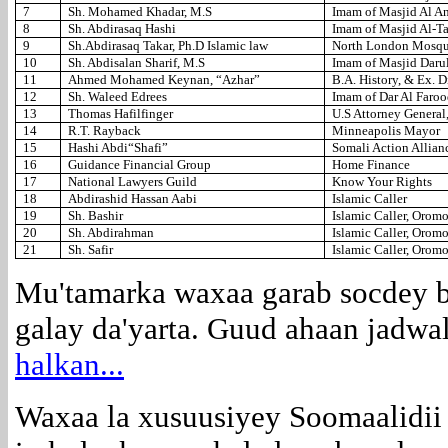
7
Sh. Mohamed Khadar, M.S
Imam of Masjid Al A
8
Sh. Abdirasaq Hashi
Imam of Masjid Al-T
9
Sh.Abdirasaq Takar, Ph.D Islamic law
North London Mosqu
10
Sh. Abdisalan Sharif, M.S
Imam of Masjid Daru
11
Ahmed Mohamed Keynan, “Azhar”
B.A. History, & Ex. 
12
Sh. Waleed Edrees
Imam of Dar Al Faro
13
Thomas Hafilfinger
U.S Attorney General
14
R.T. Rayback
Minneapolis Mayor
15
Hashi Abdi“Shafi”
Somali Action Allian
16
Guidance Financial Group
Home Finance
17
National Lawyers Guild
Know Your Rights
18
Abdirashid Hassan Aabi
Islamic Caller
19
Sh. Bashir
Islamic Caller, Oro
20
Sh. Abdirahman
Islamic Caller, Oro
21
Sh. Safir
Islamic Caller, Oro
Mu'tamarka waxaa garab socdey b
galay da'yarta. Guud ahaan jadwa
halkan...
Waxaa la xusuusiyey Soomaalidii