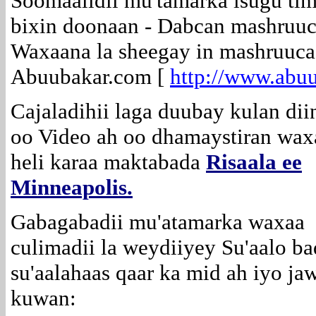
Soomaalidii mu'tamarka isugu tim
bixin doonaan - Dabcan mashruuc
Waxaana la sheegay in mashruuca
Abuubakar.com [
http://www.abu
Cajaladihii laga duubay kulan di
oo Video ah oo dhamaystiran wax
heli karaa maktabada
Risaala ee
Minneapolis.
Gabagabadii mu'atamarka waxaa
culimadii la weydiiyey Su'aalo ba
su'aalahaas qaar ka mid ah iyo ja
kuwan: