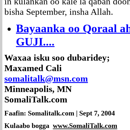
in kulankan oo kale la qaban do
bisha September, insha Allah.
Bayaanka oo Qoraal ah
GUJI....
Waxaa isku soo dubaridey;
Maxamed Cali
somalitalk@msn.com
Minneapolis, MN
SomaliTalk.com
Faafin: Somalitalk.com | Sept 7, 2004
Kulaabo bogga
www.SomaliTalk.com