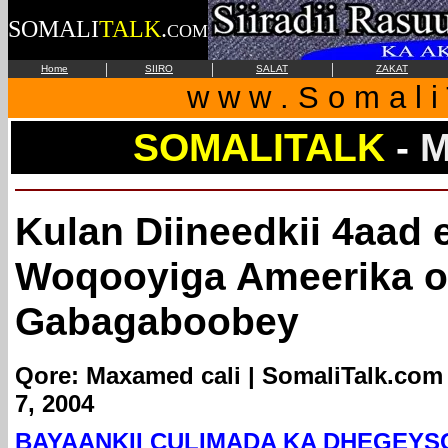
SOMALI
TALK
.
COM
|
|
|
Home
SIIRO
SALAT
ZAKAT
w w w . S o m a l i 
SOMALITALK
-
M
Kulan Diineedkii 4aad
Woqooyiga Ameerika o
Gabagaboobey
Qore: Maxamed cali | SomaliTalk.com 
7, 2004
BAYAANKII CULIMADA KA DHEGEYSO