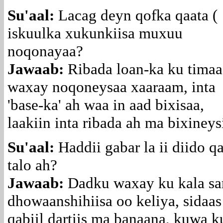
Su'aal:
Lacag deyn qofka qaata (
iskuulka xukunkiisa muxuu
noqonayaa?
Jawaab:
Ribada loan-ka ku timaa
waxay noqoneysaa xaaraam, inta
'base-ka' ah waa in aad bixisaa,
laakiin inta ribada ah ma bixineys
Su'aal:
Haddii gabar la ii diido q
talo ah?
Jawaab:
Dadku waxay ku kala sa
dhowaanshihiisa oo keliya, sidaas 
qabiil dartiis ma banaana, kuwa k