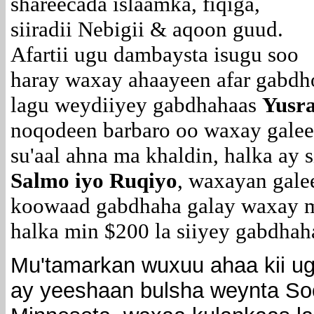
shareecada islaamka, fiqiga,
siiradii Nebigii & aqoon guud.
Afartii ugu dambaysta isugu soo
haray waxay ahaayeen afar gabdhoo
lagu weydiiyey gabdhahaas
Yusra
noqodeen barbaro oo waxay galee
su'aal ahna ma khaldin, halka ay 
Salmo iyo Ruqiyo
, waxayan galee
koowaad gabdhaha galay waxay mi
halka min $200 la siiyey gabdhaha
Mu'tamarkan wuxuu ahaa kii ug
ay yeeshaan bulsha weynta So