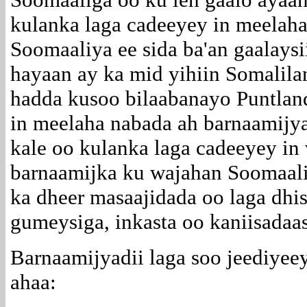
kulanka laga cadeeyey in meelah
Soomaaliya ee sida ba'an gaalaysi
hayaan ay ka mid yihiin Somalila
hadda kusoo bilaabanayo Puntlan
in meelaha nabada ah barnaamijy
kale oo kulanka laga cadeeyey in 
barnaamijka ku wajahan Soomaaliy
ka dheer masaajidada oo laga dhis
gumeysiga, inkasta oo kaniisadaa
Barnaamijyadii laga soo jeediye
ahaa: