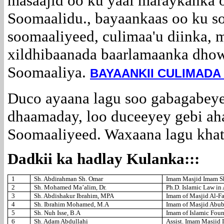
masaajid oo ku yaal maraykanka
Soomaalidu., bayaankaas oo ku 
soomaaliyeed, culimaa'u diinka,
xildhibaanada baarlamaanka dhow
Soomaaliya.
BAYAANKII CULIMADA
Duco ayaana lagu soo gabagabeye
dhaamaday, loo duceeyey gebi a
Soomaaliyeed. Waxaana lagu khat
Dadkii ka hadlay Kulanka:::
1
Sh. Abdirahman Sh. Omar
Imam Masjid Imam S
2
Sh. Mohamed Ma’alim, Dr.
Ph.D. Islamic Law i
3
Sh. Abdishakur Ibrahim, MPA
Imam of Masjid Al-F
4
Sh. Ibrahim Mohamed, M.A
Imam of Masjid Abub
5
Sh. Nuh Isse, B.A
Imam of Islamic Foun
6
Sh. Adam Abdullahi
Assist. Imam Masjid