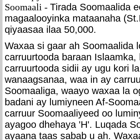
Soomaali -
Tirada Soomaalida e
magaalooyinka mataanaha (St.P
qiyaasaa ilaa 50,000.
Waxaa si gaar ah Soomaalida l
carruurtooda baraan Islaamka,
carruurtooda sidii ay ugu kori
wanaagsanaa, waa in ay carruu
Soomaaliga, waayo waxaa la og
badani ay lumiyneen Af-Sooma
carruur Soomaaliyeed oo luminy
ayagoo dhehaya 'H'. Luqada So
ayaana taas sabab u ah. Wax