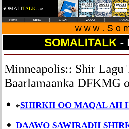
SOMALI
TALK
.COM
|
|
|
|
Home
SIIRO
SALAT
ZAKAT
RAMAD
w w w . S o m 
SOMALITALK
-
Minneapolis:: Shir Lagu
Baarlamaanka DFKMG o
SHIRKII OO MAQAL AH 
DAAWO SAWIRADII SHIRKA