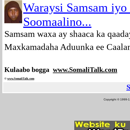
Waraysi Samsam iyo
Soomaalino...
Samsam waxa ay shaaca ka qaada
Maxkamadaha Aduunka ee Caalami
Kulaabo bogga
www.SomaliTalk.com
©
www.Somali
Talk.com
Copyright © 1999-12