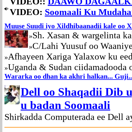
VIDEO::
DAAWO DAGAALK
VIDEO:
Soomaali Ku Mudah
Muuse Suudi iyo Xildhibaanadii kale oo X
Sh. Xasan & wargelinta ka
»
C/Lahi Yuusuf oo Waaniye
»
Afhayeen Xariga Yalaxow ku e
»
Uganda & Sudan ciidamadooda 
»
Wararka oo dhan ka akhri halkan... Guji..
Dell oo Shaqadii Dib 
u badan Soomaali
Shirkadda Computerada ee Dell ay