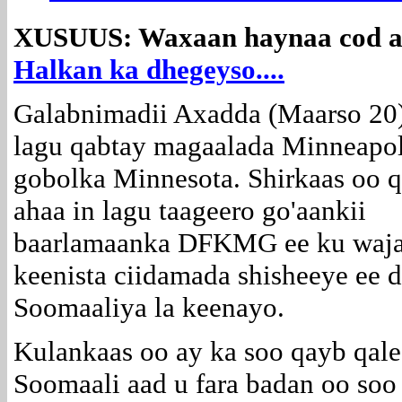
XUSUUS: Waxaan haynaa cod a
Halkan ka dhegeyso....
Galabnimadii Axadda (Maarso 20)
lagu qabtay magaalada Minneapol
gobolka Minnesota. Shirkaas oo q
ahaa in lagu taageero go'aankii
baarlamaanka DFKMG ee ku waj
keenista ciidamada shisheeye ee 
Soomaaliya la keenayo.
Kulankaas oo ay ka soo qayb qal
Soomaali aad u fara badan oo soo