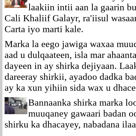
laakiin intii aan la gaarin
Cali Khaliif Galayr, ra'iisul wasaa
Carta iyo marti kale.
Marka la eego jawiga waxaa muuqa
aad u dulqaateen, isla mar ahaan
dayeen in ay shirka dejiyaan. Laa
dareeray shirkii, ayadoo dadka b
ay ka xun yihiin sida wax u dhace
Bannaanka shirka marka lo
muuqaney gawaari badan oo 
shirku ka dhacayey, nabadana ilaa