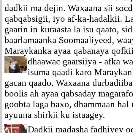
dadkii ma dejin. Waxaana sii socd
qabqabsigii, iyo af-ka-hadalkii. L
gaarin in kuraasta la isu qaato, si
baarlamaanka Soomaaliyeed, waa
Maraykanka ayaa qabanaya qofkii
dhaawac gaarsiiya -
afka wa
isuma qaadi karo Maraykank
gacan qaado. Waxaana durbadiiba
boolis ah ayaa qabsaday magaraf
goobta laga baxo, dhammaan hal m
ayuuna shirkii ku istaagey.
Dadkii madasha fadhiyey oo