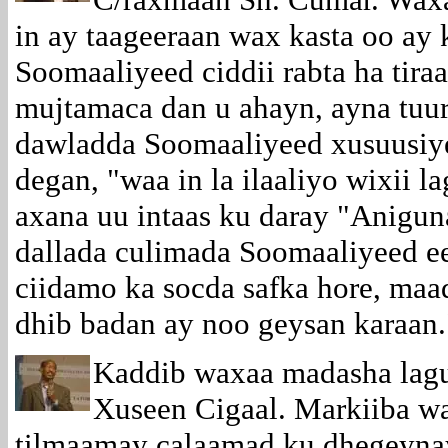
in ay taageeraan wax kasta oo ay
Soomaaliyeed ciddii rabta ha tira
mujtamaca dan u ahayn, ayna tuur
dawladda Soomaaliyeed xusuusiye
degan, "waa in la ilaaliyo wixii l
axana uu intaas ku daray "Anigun
dallada culimada Soomaaliyeed ee
ciidamo ka socda safka hore, maa
dhib badan ay noo geysan karaan.
Kaddib waxaa madasha lag
Xuseen Cigaal. Markiiba w
tilmaamay calaamad ku dhegeyna