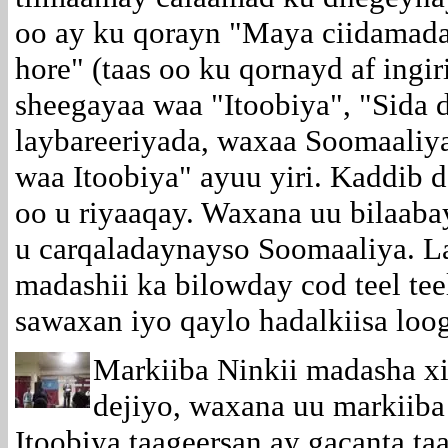
oo ay ku qorayn "Maya ciidamad
hore" (taas oo ku qornayd af ingiri
sheegayaa waa "Itoobiya", "Sida 
laybareeriyada, waxaa Soomaaliy
waa Itoobiya" ayuu yiri. Kaddib d
oo u riyaaqay. Waxana uu bilaabay
u carqaladaynayso Soomaaliya. La
madashii ka bilowday cod teel te
sawaxan iyo qaylo hadalkiisa loo
Markiiba Ninkii madasha xir
dejiyo, waxana uu markiiba
Itoobiya taageersan ay gacanta ta