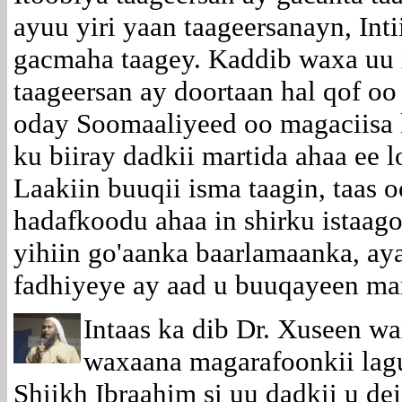
ayuu yiri yaan taageersanayn, Int
gacmaha taagey. Kaddib waxa uu xi
taageersan ay doortaan hal qof oo
oday Soomaaliyeed oo magaciisa
ku biiray dadkii martida ahaa ee 
Laakiin buuqii isma taagin, taas
hadafkoodu ahaa in shirku istaago
yihiin go'aanka baarlamaanka, a
fadhiyeye ay aad u buuqayeen mar
Intaas ka dib Dr. Xuseen wax
waxaana magarafoonkii lag
Shiikh Ibraahim si uu dadkii u dej