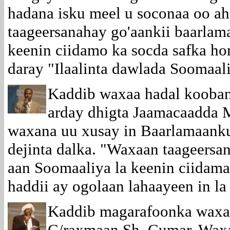
hadana isku meel u soconaa oo ah
taageersanahay go'aankii baarlam
keenin ciidamo ka socda safka hor
daray "Ilaalinta dawlada Soomaali
Kaddib waxaa hadal kooban
arday dhigta Jaamacaadda M
waxana uu xusay in Baarlamaanku 
dejinta dalka. "Waxaan taageersa
aan Soomaaliya la keenin ciidamad
haddii ay ogolaan lahaayeen in la
Kaddib magarafoonka waxa
C/raxmaan Sh. Cumar. Wax