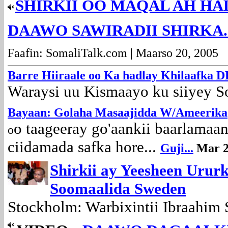
SHIRKII OO MAQAL AH HA
DAAWO SAWIRADII SHIRKA...
Faafin: SomaliTalk.com | Maarso 20, 2005
Ba
rre Hiiraale oo Ka hadlay Khilaafk
Waraysi uu Kismaayo ku siiyey S
Bayaan: Golaha Masaajidda W/Ameerika
o taageeray go'aankii baarlama
o
ciidamada safka hore...
Guji...
Mar 
Shirkii ay Yeesheen Uru
Soomaalida Sweden
Stockholm: Warbixintii Ibraahim 