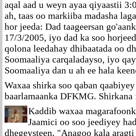
aqal aad u weyn ayaa qiyaastii 3
ah, taas oo markiiba madasha lag
hor jeeda: Dad taageersan go'aan
17/3/2005, iyo dad ka soo horjee
qolona leedahay dhibaatada oo dh
Soomaaliya carqaladayso, iyo qay
Soomaaliya dan u ah ee hala keen
Waxaa shirka soo qaban qaabiyey 
baarlamaanka DFKMG. Shirkana f
Kaddib waxaa magarafoonk
Jaamici oo soo jeediyey ha
dhegeysteen. "Anagoo kala aragti 