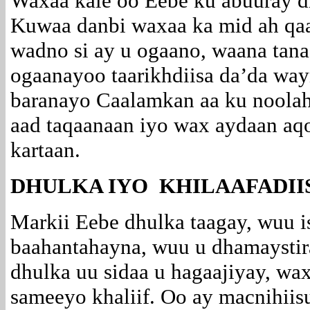
Waxaa kale oo Eebe ku abuuray dh
Kuwaa danbi waxaa ka mid ah qaar
wadno si ay u ogaano, waana tan
ogaanayoo taarikhdiisa da’da wa
baranayo Caalamkan aa ku noolah
aad taqaanaan iyo wax aydaan aq
kartaan.
DHULKA IYO KHILAAFADII
Markii Eebe dhulka taagay, wuu i
baahantahayna, wuu u dhamaystir
dhulka uu sidaa u hagaajiyay, wax
sameeyo khaliif. Oo ay macnihi