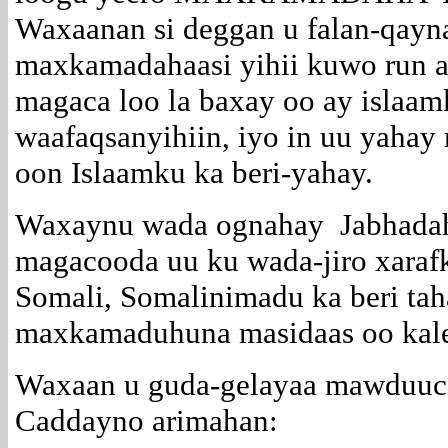
Waxaanan si deggan u falan-qayn
maxkamadahaasi yihii kuwo run a
magaca loo la baxay oo ay islaam
waafaqsanyihiin, iyo in uu yahay
oon Islaamku ka beri-yahay.
Waxaynu wada ognahay Jabhadaha
magacooda uu ku wada-jiro xarafk
Somali, Somalinimadu ka beri ta
maxkamaduhuna masidaas oo kale
Waxaan u guda-gelayaa mawduuca
Caddayno arimahan: