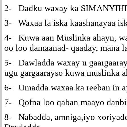
2- Dadku waxay ka SIMANYIHII
3- Waxaa la iska kaashanayaa isk
4- Kuwa aan Muslinka ahayn, wax
oo loo damaanad- qaaday, mana la
5- Dawladda waxay u gaargaaray
ugu gargaarayso kuwa muslinka ah
6- Umadda waxaa ka reeban in a
7- Qofna loo qaban maayo danbi 
8- Nabadda, amniga,iyo xoriyad