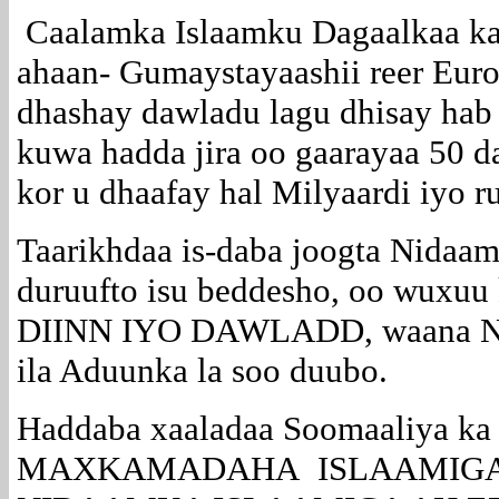
Caalamka Islaamku Dagaalkaa ka
ahaan- Gumaystayaashii reer Euro
dhashay dawladu lagu dhisay hab 
kuwa hadda jira oo gaarayaa 50 d
kor u dhaafay hal Milyaardi iyo 
Taarikhdaa is-daba joogta Nidaam
duruufto isu beddesho, oo wuxuu 
DIINN IYO DAWLADD, waana Nida
ila Aduunka la soo duubo.
Haddaba xaaladaa Soomaaliya ka 
MAXKAMADAHA ISLAAMIGA 