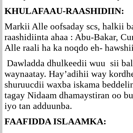
KHULAFAAU-RAASHIDIIN:
Markii Alle oofsaday scs, halkii b
raashidiinta ahaa : Abu-Bakar, C
Alle raali ha ka noqdo eh- hawshii
Dawladda dhulkeedii wuu sii ball
waynaatay. Hay’adihii way kordhe
shuruucdii waxba iskama beddeli
tagay Nidaam dhamaystiran oo bu
iyo tan adduunba.
FAAFIDDA ISLAAMKA: