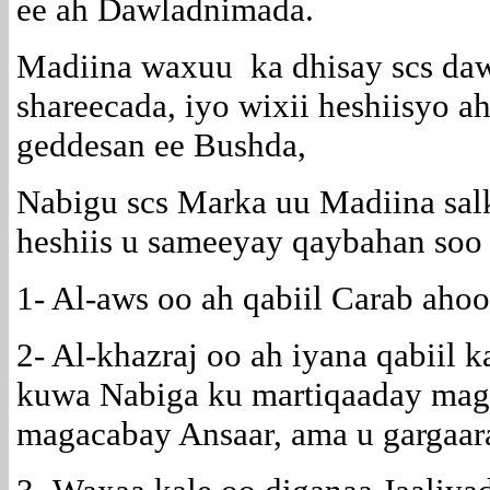
ee ah Dawladnimada.
Madiina waxuu ka dhisay scs da
shareecada, iyo wixii heshiisyo a
geddesan ee Bushda,
Nabigu scs Marka uu Madiina sal
heshiis u sameeyay qaybahan soo
1- Al-aws oo ah qabiil Carab ahoo
2- Al-khazraj oo ah iyana qabiil 
kuwa Nabiga ku martiqaaday mag
magacabay Ansaar, ama u gargaa