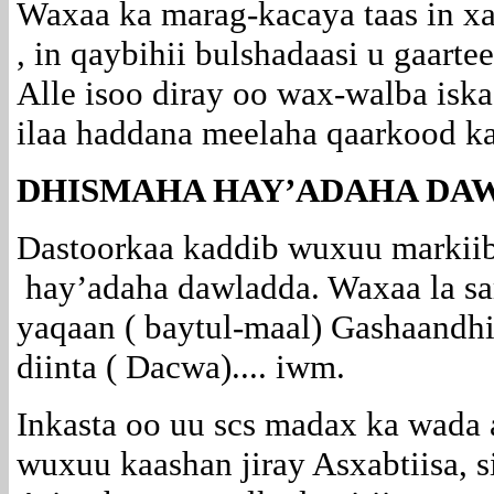
Waxaa ka marag-kacaya taas in x
, in qaybihii bulshadaasi u gaart
Alle isoo diray oo wax-walba iska
ilaa haddana meelaha qaarkood k
DHISMAHA HAY’ADAHA DA
Dastoorkaa kaddib wuxuu markii
hay’adaha dawladda. Waxaa la s
yaqaan ( baytul-maal) Gashaandhi
diinta ( Dacwa).... iwm.
Inkasta oo uu scs madax ka wada
wuxuu kaashan jiray Asxabtiisa, 