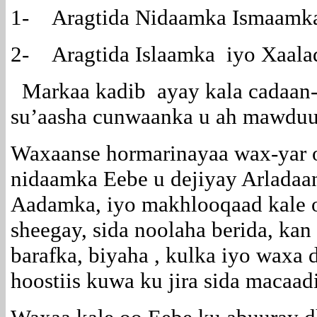
1- Aragtida Nidaamka Ismaamka
2- Aragtida Islaamka iyo Xaala
Markaa kadib ayay kala cadaan-
su’aasha cunwaanka u ah mawduu
Waxaanse hormarinayaa wax-yar o
nidaamka Eebe u dejiyay Arladaa
Aadamka, iyo makhlooqaad kale o
sheegay, sida noolaha berida, kan
barafka, biyaha , kulka iyo waxa 
hoostiis kuwa ku jira sida maca