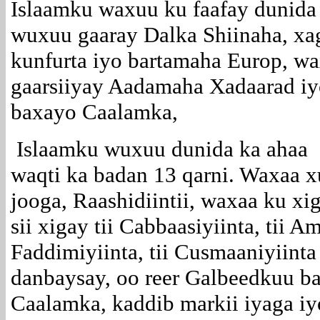
Islaamku waxuu ku faafay dunida 
wuxuu gaaray Dalka Shiinaha, xa
kunfurta iyo bartamaha Europ, 
gaarsiiyay Aadamaha Xadaarad iyo
baxayo Caalamka,
Islaamku wuxuu dunida ka ahaa 
waqti ka badan 13 qarni. Waxaa x
jooga, Raashidiintii, waxaa ku xi
sii xigay tii Cabbaasiyiinta, tii A
Faddimiyiinta, tii Cusmaaniyiinta 
danbaysay, oo reer Galbeedkuu ba
Caalamka, kaddib markii iyaga 