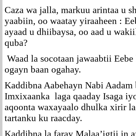
Caza wa jalla, markuu arintaa u s
yaabiin, oo waatay yiraaheen : E
ayaad u dhiibaysa, oo aad u wakii
quba?
Waad la socotaan jawaabtii Eebe
ogayn baan ogahay.
Kaddibna Aabehayn Nabi Aadam ba
Imxixaanka laga qaaday Isaga iy
aqoonta waxayaalo dhulka xirir la
tartanku ku raacday.
Kaddibna la faray Malaa’igtii in 