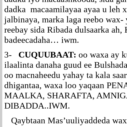
dadka macaamilayaa ayaa u leh x
jalbinaya, marka laga reebo wax- 
reebay sida Ribada dulsaarka ah,
badeecadaha… iwm.
3-
CUQUUBAAT:
oo waxa ay k
ilaalinta danaha guud ee Bulsh
oo macnaheedu yahay ta kala saar
dhigantaa, waxa loo yaqaan PE
MAALKA, SHARAFTA, AMNIG
DIBADDA..IWM.
Qaybtaan Mas’uuliyaddeda waxa 