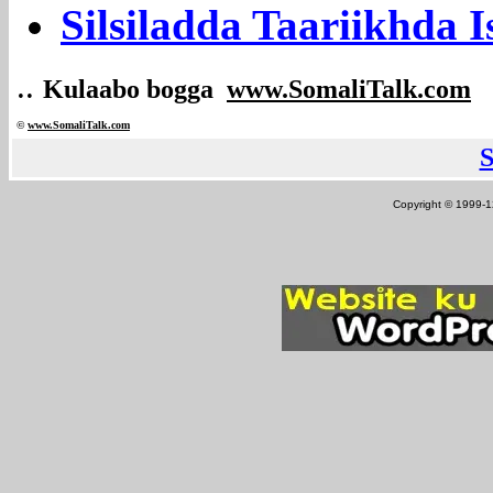
Silsiladda Taariikhda
..
Kulaabo bogga
www.SomaliTalk.com
©
www.Somali
Talk.com
Copyright © 1999-12