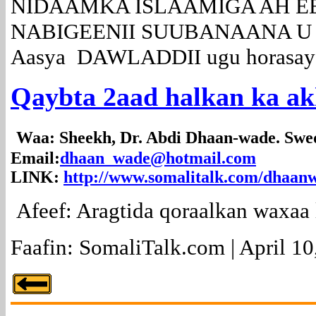
NIDAAMKA ISLAAMIGA AH EE
NABIGEENII SUUBANAANA U qot
Aasya DAWLADDII ugu horasay
Qaybta 2aad halkan ka akhr
Waa: Sheekh, Dr. Abdi Dhaan-wade. Swe
Email:
dhaan_wade@hotmail.com
LINK:
http://www.somalitalk.com/dhaan
Afeef: Aragtida qoraalkan waxaa 
Faafin: SomaliTalk.com | April 10