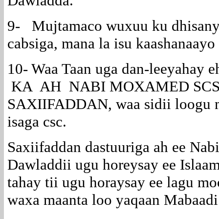
Dawladda.
9- Mujtamaco wuxuu ku dhisanyah
cabsiga, mana la isu kaashanaayo 
10- Waa Taan uga dan-leeya
KA AH NABI MOXAMED SCS. Wix
SAXIIFADDAN, waa sidii loogu m
isaga csc.
Saxiifaddan dastuuriga ah ee Nab
Dawladdii ugu horeysay ee Islaam
tahay tii ugu horaysay ee lagu mo
waxa maanta loo yaqaan Mab