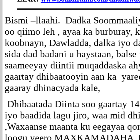
Bismi –llaahi. Dadka Soommaali
oo qiimo leh , ayaa ka burburay, 
koobnayn, Dawladda, dalka iyo d
sida dad badani u haystaan, bals
saameeyay diintii muqaddaska ah
gaartay dhibaatooyin aan ka yar
gaaray dhinacyada kale,
Dhibaatada Diinta soo gaartay 14
iyo baadida lagu jiro, waa mid d
,Waxaanse maanta ku eegayaa qo
loogu yeero MAXKAMADAHA 