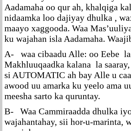
Aadamaha oo qur ah, khalqiga ka
nidaamka loo dajiyay dhulka , wa
maayo xaggooda. Waa Mas’uuliya
ku wajahan isla Aadamaha. Waaji
A- waa cibaadu Alle: oo Eebe lag
Makhluuqaadka kalana la saaray, l
si AUTOMATIC ah bay Alle u caa
awood uu amarka ku yeelo ama uu 
meesha sarto ka quruntay.
B- Waa Cammiraadda dhulka iyo 
wajahantahay, sii hor-u-marinta,