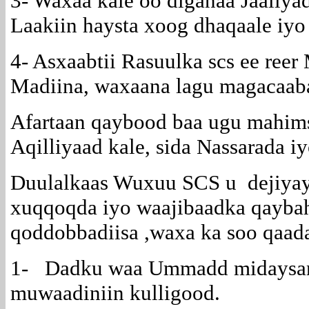
3- Waxaa kale oo diganaa Jaaliyad
Laakiin haysta xoog dhaqaale iyo
4- Asxaabtii Rasuulka scs ee reer
Madiina, waxaana lagu magacaaba
Afartaan qaybood baa ugu mahimsa
Aqilliyaad kale, sida Nassarada iy
Duulalkaas Wuxuu SCS u dejiyay
xuqqoqda iyo waajibaadka qayba
qoddobbadiisa ,waxa ka soo qaad
1- Dadku waa Ummadd midaysan 
muwaadiniin kulligood.