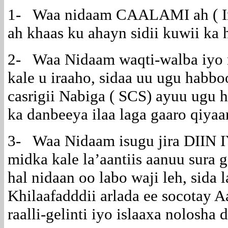
1- Waa nidaam CAALAMI ah ( Int
ah khaas ku ahayn sidii kuwii ka 
2- Waa Nidaam waqti-walba iyo m
kale u iraaho, sidaa uu ugu habbo
casrigii Nabiga ( SCS) ayuu ugu
ka danbeeya ilaa laga gaaro qiya
3- Waa Nidaam isugu jira DIIN
midka kale la’aantiis aanuu sura 
hal nidaan oo labo waji leh, sida
Khilaafadddii arlada ee socotay A
raalli-gelinti iyo islaaxa nolosha 