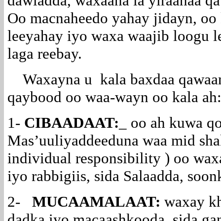
dawladda, waxaana la yiraahaa 
Oo macnaheedo yahay jidayn, oo 
leeyahay iyo waxa waajib loogu 
laga reebay.
Waxayna u kala baxdaa qawaaniin
qaybood oo waa-wayn oo kala ah
1-
CIBAADAAT:
_ oo ah kuwa qo
Mas’uuliyaddeeduna waa mid shak
individual responsibility ) oo wa
iyo rabbigiis, sida Salaadda, s
2-
MUCAAMALAAT:
waxay khu
dadka iyo macaashkooda, sida g