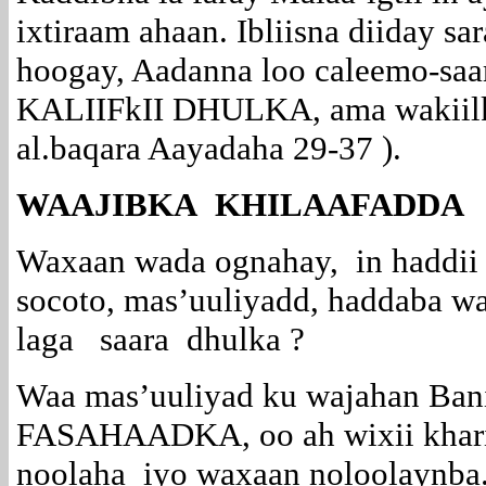
ixtiraam ahaan. Ibliisna diiday sa
hoogay, Aadanna loo caleemo-saar
KALIIFkII DHULKA, ama wakiilki
al.baqara Aayadaha 29-37 ).
WAAJIBKA KHILAAFADDA
Waxaan wada ognahay, in haddii 
socoto, mas’uuliyadd, haddaba 
laga saara dhulka ?
Waa mas’uuliyad ku wajahan Bani
FASAHAADKA, oo ah wixii kharib
noolaha iyo waxaan noloolaynba