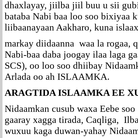
dhaxlayay, jiilba jiil buu u sii g
bataba Nabi baa loo soo bixiyaa 
liibaanayaan Aakharo, kuna isla
markay diidaanna waa la rogaa, 
Nabi-baa daba joogay ilaa laga 
SCS), oo loo soo dhiibay Nidaam
Arlada oo ah ISLAAMKA.
ARAGTIDA ISLAAMKA EE X
Nidaamkan cusub waxa Eebe soo d
gaaray xagga tirada, Caqliga, Il
wuxuu kaga duwan-yahay Nidaamy