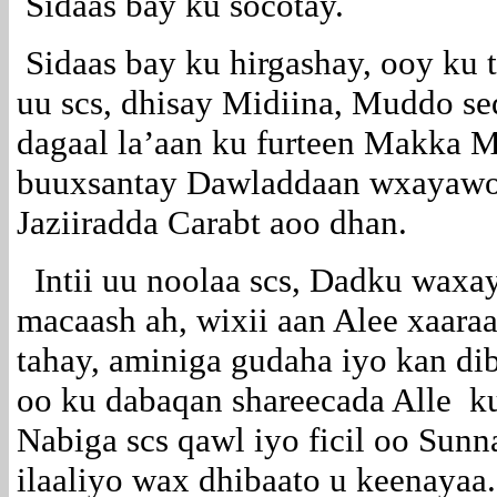
Sidaas bay ku socotay.
Sidaas bay ku hirgashay, ooy ku
uu scs, dhisay Midiina, Muddo s
dagaal la’aan ku furteen Makka 
buuxsantay Dawladdaan wxayawoo
Jaziiradda Carabt aoo dhan.
Intii uu noolaa scs, Dadku waxa
macaash ah, wixii aan Alee xaa
tahay, aminiga gudaha iyo kan dib
oo ku dabaqan shareecada Alle k
Nabiga scs qawl iyo ficil oo Sunn
ilaaliyo wax dhibaato u keenayaa