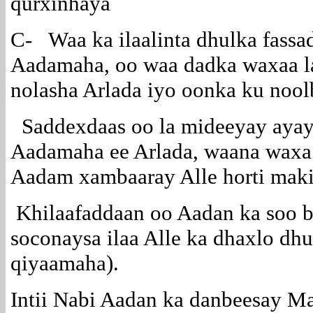
qurxinhaya
C- Waa ka ilaalinta dhulka fass
Aadamaha, oo waa dadka waxaa la
nolasha Arlada iyo oonka ku noo
Saddexdaas oo la mideeyay ayay 
Aadamaha ee Arlada, waana wax
Aadam xambaaray Alle horti makii
Khilaafaddaan oo Aadan ka soo bi
soconaysa ilaa Alle ka dhaxlo dhu
qiyaamaha).
Intii Nabi Aadan ka danbeesay Ma