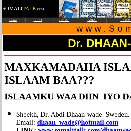
SOMALI
TALK
.COM
|
|
|
|
Home
SIIRO
SALAT
ZAKAT
RAMAD
w w w . S o m 
Dr. DHAAN
MAXKAMADAHA ISLA
ISLAAM BAA???
ISLAAMKU WAA DIIN IYO 
Sheekh, Dr. Abdi Dhaan-wade. Sweden.
Email:
dhaan_wade@hotmail.com
LINK:
www.somalitalk.com/dhaanwa