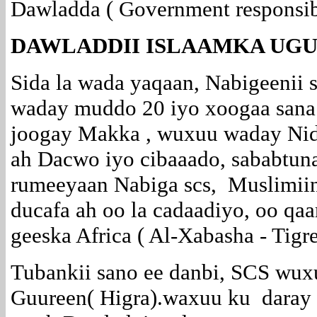
Dawladda ( Government responsib
DAWLADDII ISLAAMKA UGU
Sida la wada yaqaan, Nabigeenii
waday muddo 20 iyo xoogaa sana 
joogay Makka , wuxuu waday Nid
ah Dacwo iyo cibaaado, sababtun
rumeeyaan Nabiga scs, Muslimiin
ducafa ah oo la cadaadiyo, oo qaa
geeska Africa ( Al-Xabasha - Tigr
Tubankii sano ee danbi, SCS wux
Guureen( Higra).waxuu ku daray 