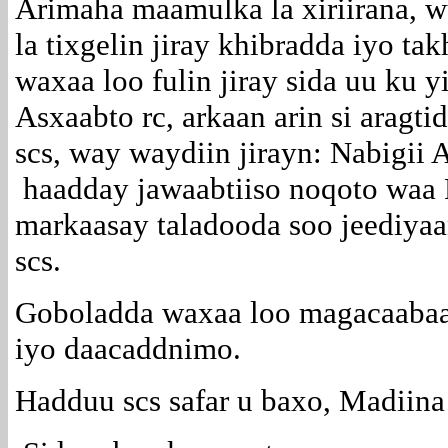
Arimaha maamulka la xiriirana, w
la tixgelin jiray khibradda iyo t
waxaa loo fulin jiray sida uu ku y
Asxaabto rc, arkaan arin si arag
scs, way waydiin jirayn: Nabigii
haadday jawaabtiiso noqoto waa R
markaasay taladooda soo jeediyaa
scs.
Goboladda waxaa loo magacaabaa w
iyo daacaddnimo.
Hadduu scs safar u baxo, Madiina