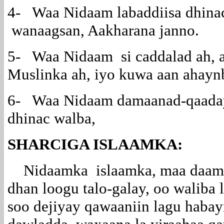
4- Waa Nidaam labaddiisa dhina
wanaagsan, Aakharana janno.
5- Waa Nidaam si caddalad ah, a
Muslinka ah, iyo kuwa aan ahaynba
6- Waa Nidaam damaanad-qaad
dhinac walba,
SHARCIGA ISLAAMKA:
Nidaamka islaamka, maa daama
dhan loogu talo-galay, oo waliba 
soo dejiyay qawaaniin lagu habayn