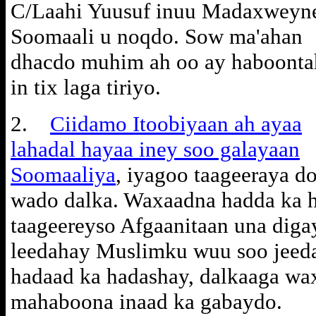
C/Laahi Yuusuf inuu Madaxweyn
Soomaali u noqdo. Sow ma'ahan
dhacdo muhim ah oo ay haboonta
in tix laga tiriyo.
2.
Ciidamo Itoobiyaan ah ayaa
lahadal hayaa iney soo galayaan
Soomaaliya
, iyagoo taageeraya d
wado dalka. Waxaadna hadda ka ho
taageereyso Afgaanitaan una dig
leedahay Muslimku wuu soo jeeda
hadaad ka hadashay, dalkaaga wa
mahaboona inaad ka gabaydo.