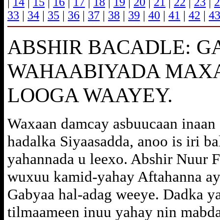
|
14
|
15
|
16
|
17
|
18
|
19
|
20
|
21
|
22
|
23
|
2
33
|
34
|
35
|
36
|
37
|
38
|
39
|
40
|
41
|
42
|
4
ABSHIR BACADLE: G
WAHAABIYADA MAX
LOOGA WAAYEY.
Waxaan damcay asbuucaan inaan Q
hadalka Siyaasadda, anoo is iri b
yahannada u leexo. Abshir Nuur F
wuxuu kamid-yahay Aftahanna ay
Gabyaa hal-adag weeye. Dadka y
tilmaameen inuu yahay nin mabda