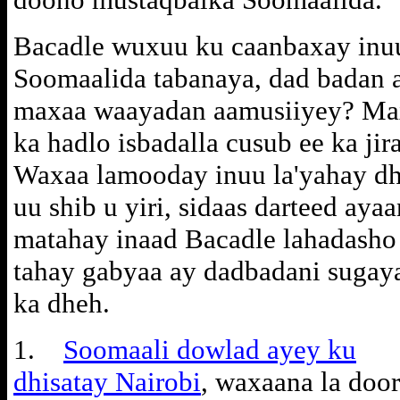
Bacadle wuxuu ku caanbaxay inu
Soomaalida tabanaya, dad badan 
maxaa waayadan aamusiiyey? Max
ka hadlo isbadalla cusub ee ka ji
Waxaa lamooday inuu la'yahay dh
uu shib u yiri, sidaas darteed ayaa
matahay inaad Bacadle lahadasho
tahay gabyaa ay dadbadani sugay
ka dheh.
1.
Soomaali dowlad ayey ku
dhisatay Nairobi
, waxaana la door