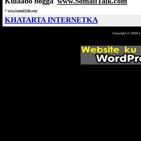
Kulaabo bogga
www.SomaliTalk.com
©
www.Somali
Talk.com
KHATARTA INTERNETKA
Copyright © 1999-12