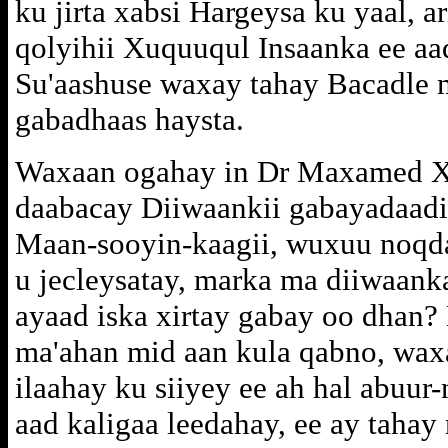
ku jirta xabsi Hargeysa ku yaal, 
qolyihii Xuquuqul Insaanka ee a
Su'aashuse waxay tahay Bacadle 
gabadhaas haysta.
Waxaan ogahay in Dr Maxamed X
daabacay Diiwaankii gabayadaadii
Maan-sooyin-kaagii, wuxuu noqd
u jecleysatay, marka ma diiwaanka
ayaad iska xirtay gabay oo dhan?
ma'ahan mid aan kula qabno, wax
ilaahay ku siiyey ee ah hal abuur
aad kaligaa leedahay, ee ay taha