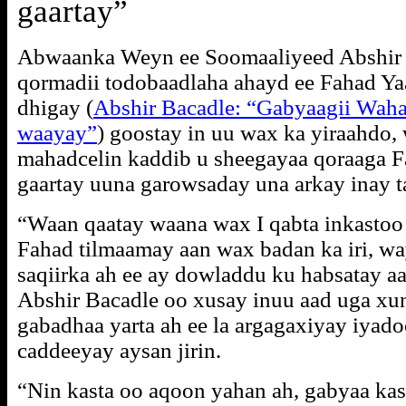
gaartay”
Abwaanka Weyn ee Soomaaliyeed Abshir B
qormadii todobaadlaha ahayd ee Fahad Yaa
dhigay (
Abshir Bacadle: “Gabyaagii Waha
waayay”
) goostay in uu wax ka yiraahdo
mahadcelin kaddib u sheegayaa qoraaga Faha
gaartay uuna garowsaday una arkay inay t
“Waan qaatay waana wax I qabta inkastoo 
Fahad tilmaamay aan wax badan ka iri, w
saqiirka ah ee ay dowladdu ku habsatay aa
Abshir Bacadle oo xusay inuu aad uga xu
gabadhaa yarta ah ee la argagaxiyay iyad
caddeeyay aysan jirin.
“Nin kasta oo aqoon yahan ah, gabyaa kas