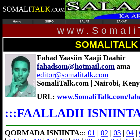
SOMALI
TALK
.
COM
|
|
|
Home
SIIRO
SALAT
ZAKAT
w w w . S o m a l i 
SOMALITALK
Fahad Yaasiin Xaaji Daahir
fahadsom@hotmail.com
ama
editor@somalitalk.com
SomaliTalk.com | Nairobi, Keny
URL:
www.SomaliTalk.com/fah
:::FAALLADII ISNIINT
QORMADA ISNIINTA
:::
01
|
02
|
03
|
04
|