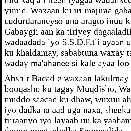
yimid. Waxaan ku iri majiraa gaba
cudurdaraneyso una aragto inuu k
Gabaygii aan ka tiriyey dagaalad
wadaadada iyo S.S.D.F.tii ayaan 
ku khaldamay, sababtuna waxay ta
waday ma'ahanee si kale ayaa loo 
Abshir Bacadle waxaan lakulmay 
booqasho ku tagay Muqdisho, Wa
muddo saacad ku dhaw, wuxuu aha
iyo dadkana aad uga naxa, sheek
tiiraanyo iyo layaab uu ka yaaba
doono mustaqbalka Soomaalida.