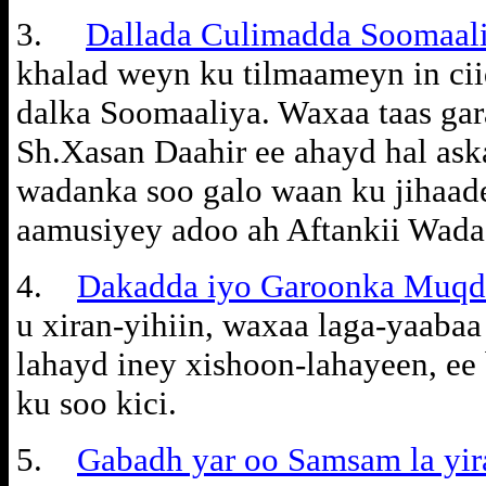
3.
Dallada Culimadda Soomaal
khalad weyn ku tilmaameyn in ci
dalka Soomaaliya. Waxaa taas gar
Sh.Xasan Daahir ee ahayd hal ask
wadanka soo galo waan ku jihaa
aamusiyey adoo ah Aftankii Wad
4.
Dakadda iyo Garoonka Muqd
u xiran-yihiin, waxaa laga-yaabaa 
lahayd iney xishoon-lahayeen, ee 
ku soo kici.
5.
Gabadh yar oo Samsam la yi