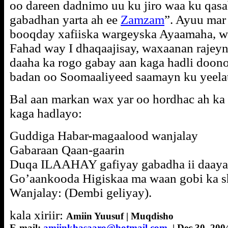
oo dareen dadnimo uu ku jiro waa ku qasa
gabadhan yarta ah ee
Zamzam
”. Ayuu mar
booqday xafiiska wargeyska Ayaamaha, wux
Fahad way I dhaqaajisay, waxaanan rajey
daaha ka rogo gabay aan kaga hadli doon
badan oo Soomaaliyeed saamayn ku yeelat
Bal aan markan wax yar oo hordhac ah ka 
kaga hadlayo:
Guddiga Habar-magaalood wanjalay
Gabaraan Qaan-gaarin
Duqa ILAAHAY gafiyay gabadha ii daaya
Go’aankooda Higiskaa ma waan gobi ka 
Wanjalay: (Dembi geliyay).
kala xiriir:
Amiin Yuusuf | Muqdisho
E-mail:
amiinkhasaaro@hotmail.com
| Dec 30, 200