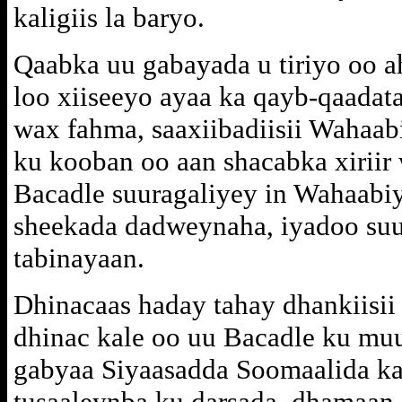
kaligiis la baryo.
Qaabka uu gabayada u tiriyo oo ah
loo xiiseeyo ayaa ka qayb-qaadat
wax fahma, saaxiibadiisii Wahaab
ku kooban oo aan shacabka xiriir
Bacadle suuragaliyey in Wahaabiy
sheekada dadweynaha, iyadoo suu
tabinayaan.
Dhinacaas haday tahay dhankiisii
dhinac kale oo uu Bacadle ku mu
gabyaa Siyaasadda Soomaalida ka 
tusaaleynba ku darsada, dhamaan