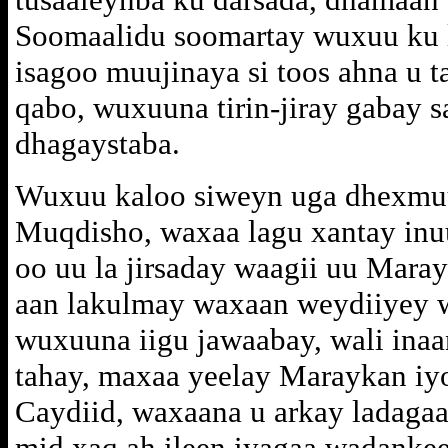
Soomaalidu soomartay wuxuu ku la
isagoo muujinaya si toos ahna u t
qabo, wuxuuna tirin-jiray gabay 
dhagaystaba.
Wuxuu kaloo siweyn uga dhexmuuq
Muqdisho, waxaa lagu xantay inu
oo uu la jirsaday waagii uu Mara
aan lakulmay waxaan weydiiyey 
wuxuuna iigu jawaabay, wali inaa
tahay, maxaa yeelay Maraykan iy
Caydiid, waxaana u arkay ladaga
mid xaq ah ileen iyagaa wadankee