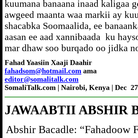
kuumana banaana inaad kaligaa go
awgeed maanta waa markii ay ku
shacabka Soomaalida, ee banaank
aasan ee aad xannibaada ku hays
mar dhaw soo burqado oo jidka no
Fahad Yaasiin Xaaji Daahir
fahadsom@hotmail.com
ama
editor@somalitalk.com
SomaliTalk.com | Nairobi, Kenya | Dec 27
JAWAABTII ABSHIR 
Abshir Bacadle: “Fahadoow Fa