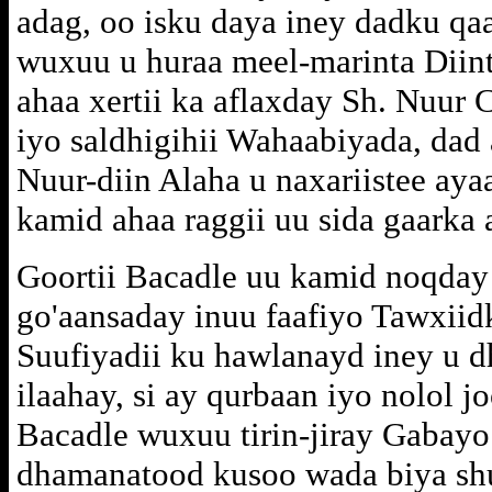
adag, oo isku daya iney dadku qa
wuxuu u huraa meel-marinta Diin
ahaa xertii ka aflaxday Sh. Nuur 
iyo saldhigihii Wahaabiyada, da
Nuur-diin Alaha u naxariistee aya
kamid ahaa raggii uu sida gaarka 
Goortii Bacadle uu kamid noqda
go'aansaday inuu faafiyo Tawxiid
Suufiyadii ku hawlanayd iney u 
ilaahay, si ay qurbaan iyo nolol j
Bacadle wuxuu tirin-jiray Gabayo 
dhamanatood kusoo wada biya shu