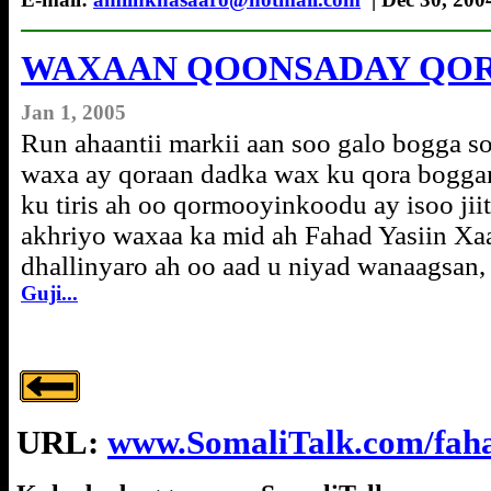
WAXAAN QOONSADAY QO
Jan 1, 2005
Run ahaantii markii aan soo galo bogga 
waxa ay qoraan dadka wax ku qora boggan 
ku tiris ah oo qormooyinkoodu ay isoo ji
akhriyo waxaa ka mid ah Fahad Yasiin Xaa
dhallinyaro ah oo aad u niyad wanaagsan, 
Guji...
URL:
www.SomaliTalk.com/fah