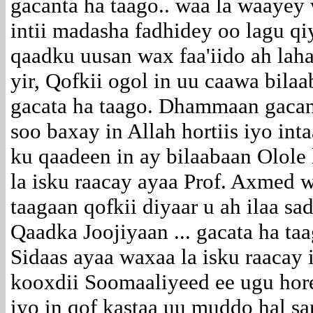
gacanta ha taago.. waa la waayey 
intii madasha fadhidey oo lagu qi
qaadku uusan wax faa'iido ah laha
yir, Qofkii ogol in uu caawa bila
gacata ha taago. Dhammaan gacant
soo baxay in Allah hortiis iyo int
ku qaadeen in ay bilaabaan Olole 
la isku raacay ayaa Prof. Axmed 
taagaan qofkii diyaar u ah ilaa s
Qaadka Joojiyaan ... gacata ha ta
Sidaas ayaa waxaa la isku raacay 
kooxdii Soomaaliyeed ee ugu horey
iyo in qof kastaa uu muddo hal s