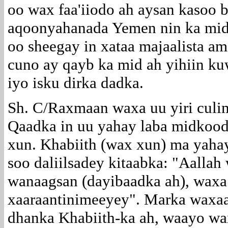
oo wax faa'iiodo ah aysan kasoo 
aqoonyahanada Yemen nin ka mid 
oo sheegay in xataa majaalista am
cuno ay qayb ka mid ah yihiin ku
iyo isku dirka dadka.
Sh. C/Raxmaan waxa uu yiri culi
Qaadka in uu yahay laba midkood
xun. Khabiith (wax xun) ma yaha
soo daliilsadey kitaabka: "Aallah
wanaagsan (dayibaadka ah), waxa 
xaaraantinimeeyey". Marka waxaa
dhanka Khabiith-ka ah, waayo wa