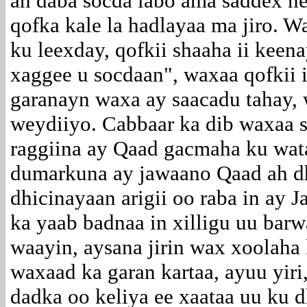
ah daba socda labo ama saddex nee
qofka kale la hadlayaa ma jiro. 
ku leexday, qofkii shaaha ii kee
xaggee u socdaan", waxaa qofkii 
garanayn waxa ay saacadu tahay, 
weydiiyo. Cabbaar ka dib waxaa 
raggiina ay Qaad gacmaha ku wat
dumarkuna ay jawaano Qaad ah dha
dhicinayaan arigii oo raba in ay
ka yaab badnaa in xilligu uu bar
waayin, aysana jirin wax xoolaha
waxaad ka garan kartaa, ayuu yir
dadka oo keliya ee xaataa uu ku 