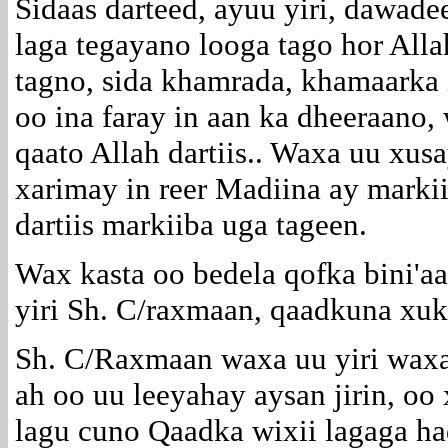
Sidaas darteed, ayuu yiri, dawad
laga tegayano looga tago hor Alla
tagno, sida khamrada, khamaarka
oo ina faray in aan ka dheeraano,
qaato Allah dartiis.. Waxa uu xus
xarimay in reer Madiina ay marki
dartiis markiiba uga tageen.
Wax kasta oo bedela qofka bini'a
yiri Sh. C/raxmaan, qaadkuna xu
Sh. C/Raxmaan waxa uu yiri waxaa
ah oo uu leeyahay aysan jirin, oo
lagu cuno Qaadka wixii lagaga h