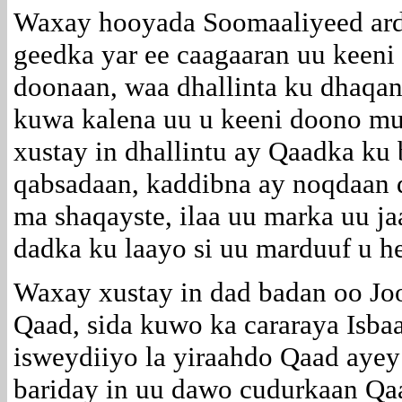
Waxay hooyada Soomaaliyeed arda
geedka yar ee caagaaran uu keeni
doonaan, waa dhallinta ku dhaq
kuwa kalena uu u keeni doono mu
xustay in dhallintu ay Qaadka ku
qabsadaan, kaddibna ay noqdaan d
ma shaqayste, ilaa uu marka uu j
dadka ku laayo si uu marduuf u he
Waxay xustay in dad badan oo Jo
Qaad, sida kuwo ka cararaya Isba
isweydiiyo la yiraahdo Qaad ayey
bariday in uu dawo cudurkaan Q