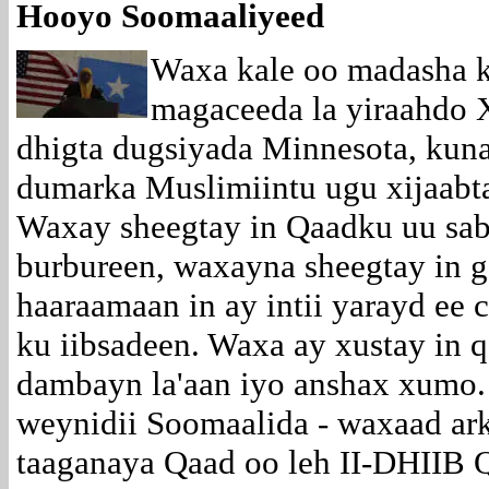
Hooyo Soomaaliyeed
Waxa kale oo madasha k
magaceeda la yiraahdo 
dhigta dugsiyada Minnesota, kun
dumarka Muslimiintu ugu xijaabt
Waxay sheegtay in Qaadku uu sab
burbureen, waxayna sheegtay in 
haaraamaan in ay intii yarayd ee 
ku iibsadeen. Waxa ay xustay in 
dambayn la'aan iyo anshax xumo.
weynidii Soomaalida - waxaad ar
taaganaya Qaad oo leh II-DHIIB 