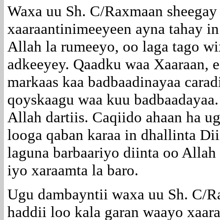
Waxa uu Sh. C/Raxmaan sheegay 
xaaraantinimeeyeen ayna tahay in
Allah la rumeeyo, oo laga tago w
adkeeyey. Qaadku waa Xaaraan, ee
markaas kaa badbaadinayaa carad
qoyskaagu waa kuu badbaadayaa. Q
Allah dartiis. Caqiido ahaan ha u
looga qaban karaa in dhallinta Dii
laguna barbaariyo diinta oo Allah
iyo xaraamta la baro.
Ugu dambayntii waxa uu Sh. C/R
haddii loo kala garan waayo xaar