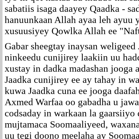
sabatiis isaga daayey Qaadka - sa
hanuunkaan Allah ayaa leh ayuu 
xusuusiyey Qowlka Allah ee "Naft
Gabar sheegtay inaysan weligeed J
ninkeedu cunijirey laakiin uu had
xustay in dadka madashan jooga 
Jaadka cunijirey ee ay tahay in wa
kuwa Jaadka cuna ee jooga daafah
Axmed Warfaa oo gabadha u jawa
codsaday in warkaan la gaarsiiy
mujtamaca Soomaaliyeed, waxana 
uu tegi doono meelaha ay Soomaa