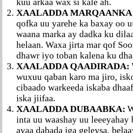
kuu arkaa wax si kale ah.
XAALADDA MARQAANKA
qofka uu yarehe ka baxay oo u
waana marka ay dadka ku dilaa
helaan. Waxa jirta mar qof Soo
dhawr iyo toban kalena ku dh
XAALADDA QAADIRADA:
wuxuu qaban karo ma jiro, isk
cibaado warkeeda iskaba dhaaf
iska jiifaa.
XAALADDA DUBAABKA:
W
inta uu waashay uu leeeyahay 
ayaa dabada iga geleysa, belaa