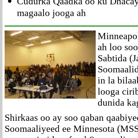
Cudurka Qaadka oo ku Dhacay
magaalo jooga ah
Minneapol
ah loo so
Sabtida (
Soomaalidi
in la bil
looga ciri
dunida kag
Shirkaas oo ay soo qaban qaabiy
Soomaaliyeed ee Minnesota (MS