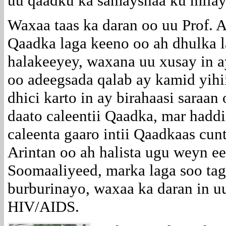
uu qaadku ka samaysnaa ku milay
Waxaa taas ka daran oo uu Prof.
Qaadka laga keeno oo ah dhulka 
halakeeyey, waxana uu xusay in a
oo adeegsada qalab ay kamid yihi
dhici karto in ay birahaasi saraa
daato caleentii Qaadka, mar hadd
caleenta gaaro intii Qaadkaas cun
Arintan oo ah halista ugu weyn 
Soomaaliyeed, marka laga soo tag
burburinayo, waxaa ka daran in u
HIV/AIDS.