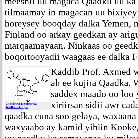
meeshii uu magaca Qaadku uu ka
tilmaamay in magacan uu bixiyey
horeysey booqday dalka Yemen, n
Finland oo arkay geedkan ay arig
marqaamayaan. Ninkaas oo geedk
boqortooyadii waagaas ee dalka F
Kaddib Prof. Axmed 
ah ee kujira Qaadka. 
saddex maado oo loo
xiriirsan sidii awr c
Chemistry: Kemisteriga
Jaadka... Guji...
qaadka cuna soo gelaya, waxaana 
waxyaabo ay kamid yihiin Kooke,