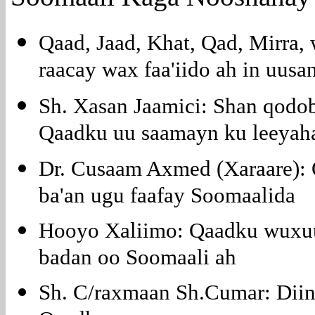
Qaad, Jaad, Khat, Qad, Mirra,
raacay wax faa'iido ah in uusa
Sh. Xasan Jaamici: Shan qodob
Qaadku uu saamayn ku leeyah
Dr. Cusaam Axmed (Xaraare): 
ba'an ugu faafay Soomaalida
Hooyo Xaliimo: Qaadku wuxuu
badan oo Soomaali ah
Sh. C/raxmaan Sh.Cumar: Diin