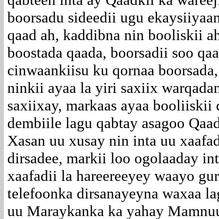
boorsadu sideedii ugu ekaysiiyaa
qaad ah, kaddibna nin booliskii a
boostada qaada, boorsadii soo qa
cinwaankiisu ku qornaa boorsada,
ninkii ayaa la yiri saxiix warqad
saxiixay, markaas ayaa booliiski
dembiile lagu qabtay asagoo Qaad
Xasan uu xusay nin inta uu xaafad
dirsadee, markii loo ogolaaday in
xaafadii la hareereeyey waayo gur
telefoonka dirsanayeyna waxaa la
uu Maraykanka ka yahay Mamnuuc