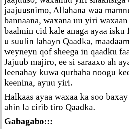
jaajuusnimo, Allahana waa mamnuu
bannaana, waxana uu yiri waxaan 
baahnin cid kale anaga ayaa isku f
u suulin lahayn Qaadka, maadaama
weyneyn qof sheega in qaadku faa
Jajuub majiro, ee si saraaxo ah 
leenahay kuwa qurbaha noogu kee
keenina, ayuu yiri.
Halkaas ayaa waxaa ka soo baxay 
ahin la cirib tiro Qaadka.
Gabagabo:::