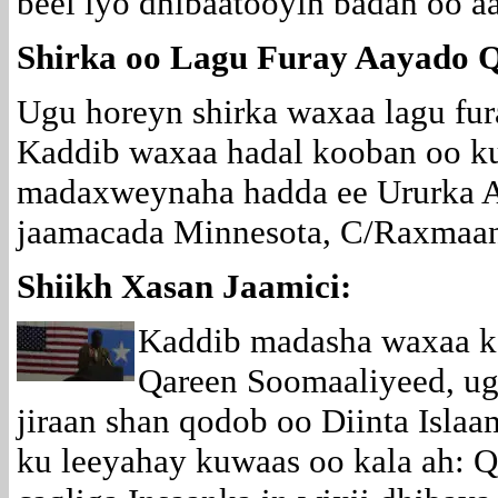
beel iyo dhibaatooyin badan oo aa
Shirka oo Lagu Furay Aayado Q
Ugu horeyn shirka waxaa lagu fu
Kaddib waxaa hadal kooban oo ku
madaxweynaha hadda ee Ururka A
jaamacada Minnesota, C/Raxmaan
Shiikh Xasan Jaamici:
Kaddib madasha waxaa ka
Qareen Soomaaliyeed, ug
jiraan shan qodob oo Diinta Isla
ku leeyahay kuwaas oo kala ah: Qo