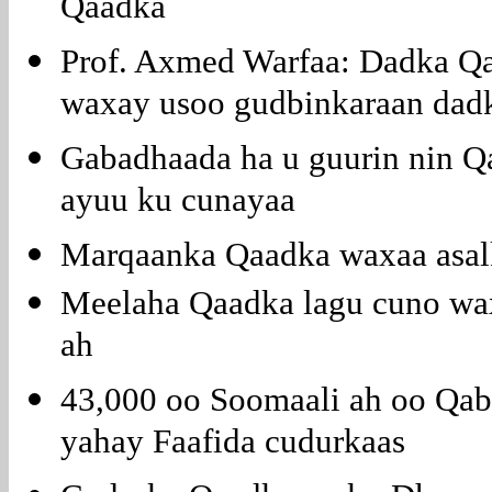
Qaadka
Prof. Axmed Warfaa: Dadka Q
waxay usoo gudbinkaraan dad
Gabadhaada ha u guurin nin Qa
ayuu ku cunayaa
Marqaanka Qaadka waxaa asalk
Meelaha Qaadka lagu cuno wax
ah
43,000 oo Soomaali ah oo Qa
yahay Faafida cudurkaas