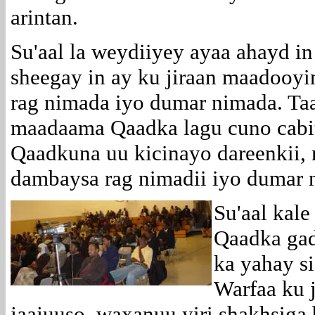
arintan.
Su'aal la weydiiyey ayaa ahayd i
sheegay in ay ku jiraan maadooyi
rag nimada iyo dumar nimada. Taa
maadaama Qaadka lagu cuno cabit
Qaadkuna uu kicinayo dareenkii,
dambaysa rag nimadii iyo dumar n
Su'aal kale
Qaadka ga
ka yahay s
Warfaa ku 
jaajuuso, waxanuu yiri shakhsig