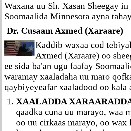
Waxana uu Sh. Xasan Sheegay in
Soomaalida Minnesota ayna tahay
Dr. Cusaam Axmed (Xaraare)
Kaddib waxaa cod tebiya
Axmed (Xaraare) oo shee
ee sida ba'an ugu faafay Soomaal
waramay xaaladaha uu maro qofka
qaybiyeyeafar xaaladood oo kala 
XAALADDA XARAARADDA
qaadka cuna uu marayo, waa ma
oo uu cirkaas marayo, oo wax 