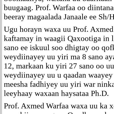
buugaag. Prof. Warfaa oo diintan
beeray magaalada Janaale ee Sh/H
Ugu horayn waxa uu Prof. Axmed 
kaftamay in waagii Qaxootiga in l
sano ee iskuul soo dhigtay oo qofk
weydiinayey uu yiri ma 8 sano ay
12, markaan ku yiri 27 sano oo uu
weydiinayey uu u qaadan waayey i
meesha fadhiyey uu yiri war nin
leeyhaay waxaan haysataa Ph.D.
Prof. Axmed Warfaa waxa uu ka 