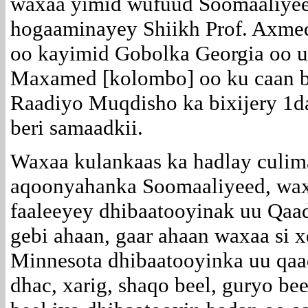
waxaa yimid wufuud Soomaaliyee
hogaaminayey Shiikh Prof. Axmed 
oo kayimid Gobolka Georgia oo
Maxamed [kolombo] oo ku caan ba
Raadiyo Muqdisho ka bixijery 1da
beri samaadkii.
Waxaa kulankaas ka hadlay culim
aqoonyahanka Soomaaliyeed, wax
faaleeyey dhibaatooyinak uu Qaa
gebi ahaan, gaar ahaan waxaa si 
Minnesota dhibaatooyinka uu qaadk
dhac, xarig, shaqo beel, guryo bee