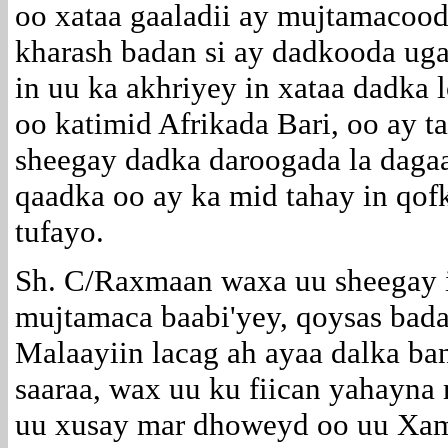
oo xataa gaaladii ay mujtamacood
kharash badan si ay dadkooda uga
in uu ka akhriyey in xataa dadka 
oo katimid Afrikada Bari, oo ay t
sheegay dadka daroogada la dagaa
qaadka oo ay ka mid tahay in qo
tufayo.
Sh. C/Raxmaan waxa uu sheegay 
mujtamaca baabi'yey, qoysas bada
Malaayiin lacag ah ayaa dalka ba
saaraa, wax uu ku fiican yahayna
uu xusay mar dhoweyd oo uu Xam