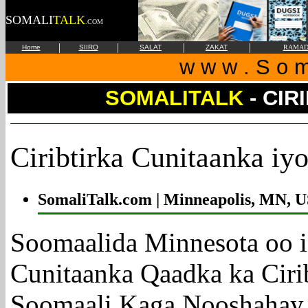
SOMALI
TALK
.COM
|
|
|
|
Home
SIIRO
SALAT
ZAKAT
RAMAD
w w w . S o m 
SOMALITALK
- CIR
Ciribtirka Cunitaanka i
SomaliTalk.com | Minneapolis, MN, U
Soomaalida Minnesota oo i
Cunitaanka Qaadka ka Ciri
Soomaali Kaga Nooshahay