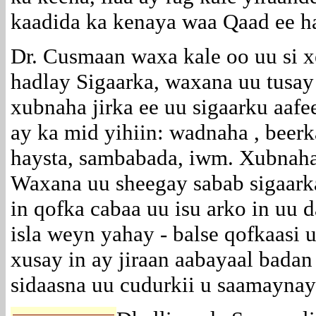
kaadida ka kenaya waa Qaad ee ha
Dr. Cusmaan waxa kale oo uu si x
hadlay Sigaarka, waxana uu tusay
xubnaha jirka ee uu sigaarku aaf
ay ka mid yihiin: wadnaha , beerk
haysta, sambabada, iwm. Xubnaha
Waxana uu sheegay sabab sigaarka
in qofka cabaa uu isu arko in uu 
isla weyn yahay - balse qofkaasi 
xusay in ay jiraan aabayaal badan
sidaasna uu cudurkii u saamaynay