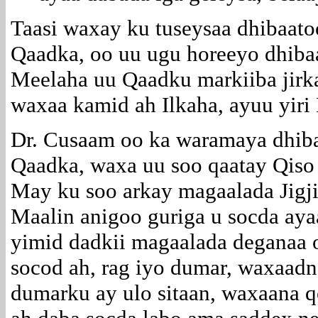
Taasi waxay ku tuseysaa dhibaatoo
Qaadka, oo uu ugu horeeyo dhiba
Meelaha uu Qaadku markiiba jirk
waxaa kamid ah Ilkaha, ayuu yiri
Dr. Cusaam oo ka waramaya dhiba
Qaadka, waxa uu soo qaatay Qiso 
May ku soo arkay magaalada Jigji
Maalin anigoo guriga u socda aya
yimid dadkii magaalada deganaa
socod ah, rag iyo dumar, waxaadn
dumarku ay ulo sitaan, waxaana q