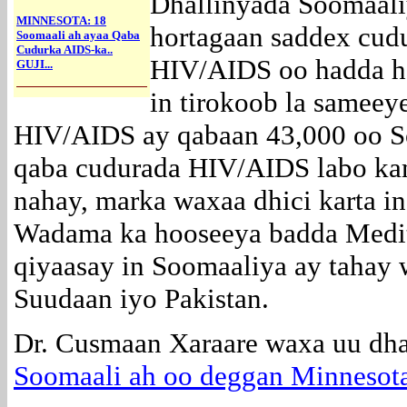
Dhallinyada Soomaali
MINNESOTA: 18
hortagaan saddex cudu
Soomaali ah ayaa Qaba
Cudurka AIDS-ka..
HIV/AIDS oo hadda ho
GUJI...
in tirokoob la sameey
HIV/AIDS ay qabaan 43,000 oo S
qaba cudurada HIV/AIDS labo ka
nahay, marka waxaa dhici karta in
Wadama ka hooseeya badda Medit
qiyaasay in Soomaaliya ay tahay
Suudaan iyo Pakistan.
Dr. Cusmaan Xaraare waxa uu dh
Soomaali ah oo deggan Minnesot