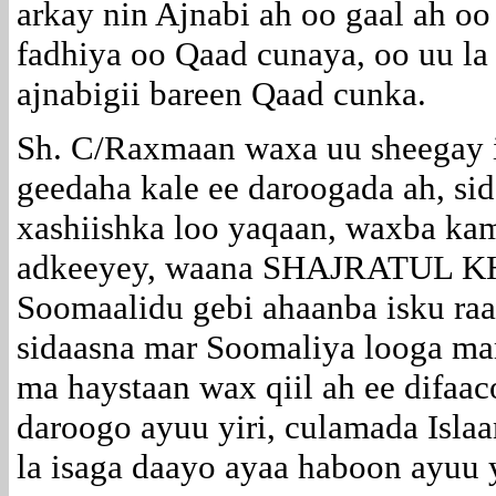
arkay nin Ajnabi ah oo gaal ah o
fadhiya oo Qaad cunaya, oo uu la
ajnabigii bareen Qaad cunka.
Sh. C/Raxmaan waxa uu sheegay 
geedaha kale ee daroogada ah, si
xashiishka loo yaqaan, waxba ka
adkeeyey, waana SHAJRATUL KH
Soomaalidu gebi ahaanba isku raa
sidaasna mar Soomaliya looga ma
ma haystaan wax qiil ah ee difaac
daroogo ayuu yiri, culamada Isla
la isaga daayo ayaa haboon ayuu y