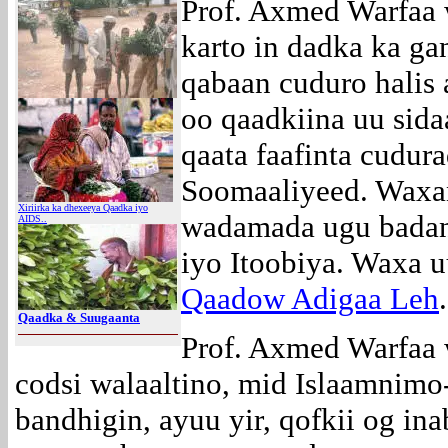
Prof. Axmed Warfaa 
karto in dadka ka ga
qabaan cuduro halis
oo qaadkiina uu sid
qaata faafinta cudur
Soomaaliyeed. Waxa
Xiriirka ka dhexeeya Qaadka iyo
wadamada ugu badan 
AIDS..
iyo Itoobiya. Waxa u
Qaadow Adigaa Leh
.
Qaadka & Suugaanta
Prof. Axmed Warfaa 
codsi walaaltino, mid Islaamnimo-
bandhigin, ayuu yir, qofkii og in