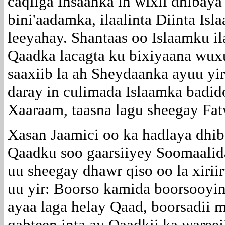
caqliga Insaanka in wixii dhibaya l
bini'aadamka, ilaalinta Diinta Isl
leeyahay. Shantaas oo Islaamku i
Qaadka lacagta ku bixiyaana wux
saaxiib la ah Sheydaanka ayuu yir
daray in culimada Islaamka badid
Xaaraam, taasna lagu sheegay Fat
Xasan Jaamici oo ka hadlaya dhi
Qaadku soo gaarsiiyey Soomaalid
uu sheegay dhawr qiso oo la xiri
uu yir: Boorso kamida boorsooyin
ayaa laga helay Qaad, boorsadii m
qabteen inta ay Qaadkii ka wareej