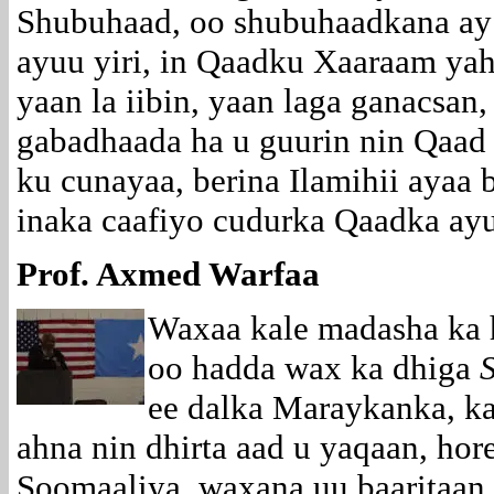
Shubuhaad, oo shubuhaadkana ay t
ayuu yiri, in Qaadku Xaaraam yaha
yaan la iibin, yaan laga ganacsan
gabadhaada ha u guurin nin Qaad 
ku cunayaa, berina Ilamihii ayaa b
inaka caafiyo cudurka Qaadka ayu
Prof. Axmed Warfaa
Waxaa kale madasha ka 
oo hadda wax ka dhiga
ee dalka Maraykanka, k
ahna nin dhirta aad u yaqaan, hor
Soomaaliya, waxana uu baaritaan