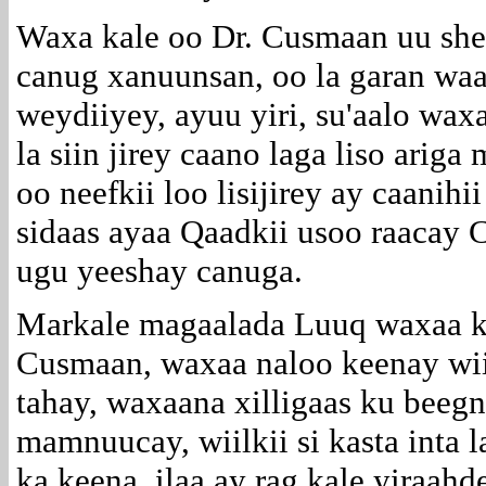
Waxa kale oo Dr. Cusmaan uu she
canug xanuunsan, oo la garan wa
weydiiyey, ayuu yiri, su'aalo wa
la siin jirey caano laga liso arig
oo neefkii loo lisijirey ay caanih
sidaas ayaa Qaadkii usoo raacay 
ugu yeeshay canuga.
Markale magaalada Luuq waxaa ka 
Cusmaan, waxaa naloo keenay wii
tahay, waxaana xilligaas ku beeg
mamnuucay, wiilkii si kasta inta
ka keena, ilaa ay rag kale yiraa