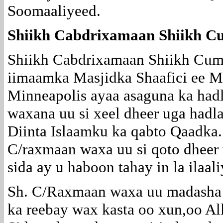
Soomaaliyeed.
Shiikh Cabdrixamaan Shiikh C
Shiikh Cabdrixamaan Shiikh Cum
iimaamka Masjidka Shaafici ee M
Minneapolis ayaa asaguna ka had
waxana uu si xeel dheer uga hadl
Diinta Islaamku ka qabto Qaadka
C/raxmaan waxa uu si qoto dheer 
sida ay u haboon tahay in la ilaal
Sh. C/Raxmaan waxa uu madasha x
ka reebay wax kasta oo xun,oo A