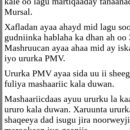
kale oo lagu martiqaaday fanaan
Mursal.
Xafladan ayaa ahayd mid lagu s
gudniinka hablaha ka dhan ah oo 
Mashruucan ayaa ahaa mid ay isk
iyo ururka PMV.
Ururka PMV ayaa sida uu ii sheeg
fuliya mashaariic kala duwan.
Mashaariicdaas ayuu ururku la ka
ururo kala duwan. Xaruunta ururk
shaqeeya dad isugu jira noorweyji