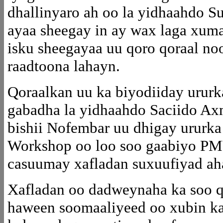
dhallinyaro ah oo la yidhaahdo Su
ayaa sheegay in ay wax laga xuma
isku sheegayaa uu qoro qoraal noo
raadtoona lahayn.
Qoraalkan uu ka biyodiiday urur
gabadha la yidhaahdo Saciido Axm
bishii Nofembar uu dhigay ururka
Workshop oo loo soo gaabiyo PM
casuumay xafladan suxuufiyad ah
Xafladan oo dadweynaha ka soo 
haween soomaaliyeed oo xubin k