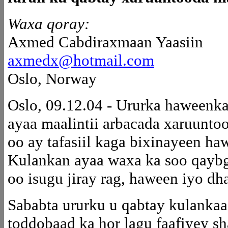
Waxa qoray:
Axmed Cabdiraxmaan Yaasiin
axmedx@hotmail.com
Oslo, Norway
Oslo, 09.12.04 - Ururka haweenk
ayaa maalintii arbacada xaruunto
oo ay tafasiil kaga bixinayeen ha
Kulankan ayaa waxa ka soo qayb
oo isugu jiray rag, haween iyo dha
Sababta ururku u qabtay kulankaa
toddobaad ka hor lagu faafiyey s