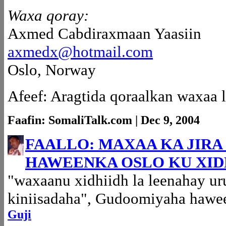
Waxa qoray:
Axmed Cabdiraxmaan Yaasiin
axmedx@hotmail.com
Oslo, Norway
Afeef: Aragtida qoraalkan waxaa 
Faafin: SomaliTalk.com | Dec 9, 2004
FAALLO: MAXAA KA JIRA
HAWEENKA OSLO KU XID
"waxaanu xidhiidh la leenahay uru
kiniisadaha",
Gudoomiyaha hawee
Guji