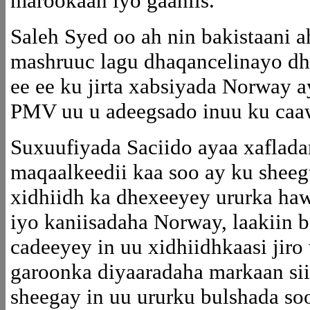
marookaan iyo gaaniis.
Saleh Syed oo ah nin bakistaani 
mashruuc lagu dhaqancelinayo dha
ee ee ku jirta xabsiyada Norway a
PMV uu u adeegsado inuu ku caaw
Suxuufiyada Saciido ayaa xaflada
maqaalkeedii kaa soo ay ku sheeg
xidhiidh ka dhexeeyey ururka ha
iyo kaniisadaha Norway, laakiin b
cadeeyey in uu xidhiidhkaasi jiro
garoonka diyaaradaha markaan sii
sheegay in uu ururku bulshada so