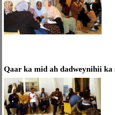
Qaar ka mid ah dadweynihii ka 