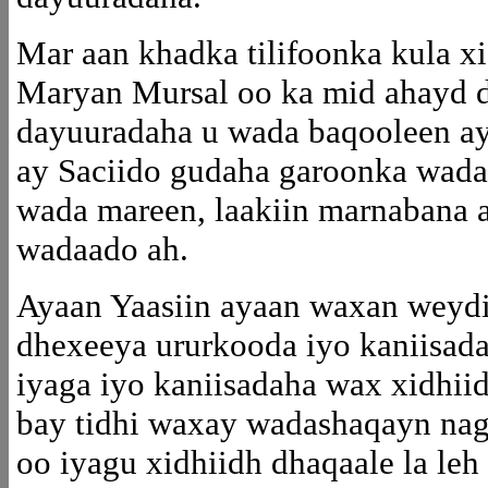
Mar aan khadka tilifoonka kula x
Maryan Mursal oo ka mid ahayd d
dayuuradaha u wada baqooleen aye
ay Saciido gudaha garoonka wada
wada mareen, laakiin marnabana a
wadaado ah.
Ayaan Yaasiin ayaan waxan weydii
dhexeeya ururkooda iyo kaniisada
iyaga iyo kaniisadaha wax xidhii
bay tidhi waxay wadashaqayn na
oo iyagu xidhiidh dhaqaale la leh