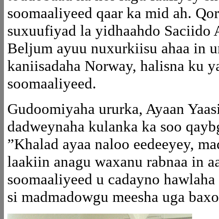
soomaaliyeed qaar ka mid ah. Qor
suxuufiyad la yidhaahdo Saciid
Beljum ayuu nuxurkiisu ahaa in 
kaniisadaha Norway, halisna ku y
soomaaliyeed.
Gudoomiyaha ururka, Ayaan Yaasi
dadweynaha kulanka ka soo qaybga
”Khalad ayaa naloo eedeeyey, m
laakiin anagu waxanu rabnaa in a
soomaaliyeed u cadayno hawlaha 
si madmadowgu meesha uga bax