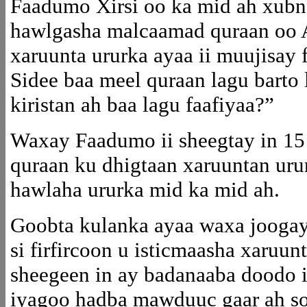
Faadumo Xirsi oo ka mid ah xubn
hawlgasha malcaamad quraan oo A
xaruunta ururka ayaa ii muujisay f
Sidee baa meel quraan lagu barto 
kiristan ah baa lagu faafiyaa?”
Waxay Faadumo ii sheegtay in 15
quraan ku dhigtaan xaruuntan ur
hawlaha ururka mid ka mid ah.
Goobta kulanka ayaa waxa joogay
si firfircoon u isticmaasha xaruun
sheegeen in ay badanaaba doodo i
iyagoo hadba mawduuc gaar ah s