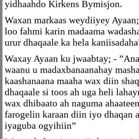
yidhaahdo Kirkens Bymisjon.
Waxan markaas weydiiyey Ayaan; 
loo fahmi karin madaama wadash
urur dhaqaale ka hela kaniisadaha
Waxay Ayaan ku jwaabtay; - ”Ana
waanu u madaxbanaanahay masha
kaashanaana maaha wax diin shaq
dhaqaale si toos ah uga heli laha
wax dhibaato ah naguma ahaatee
farogelin karaan diin iyo dhaqan
iyaguba ogyihiin”