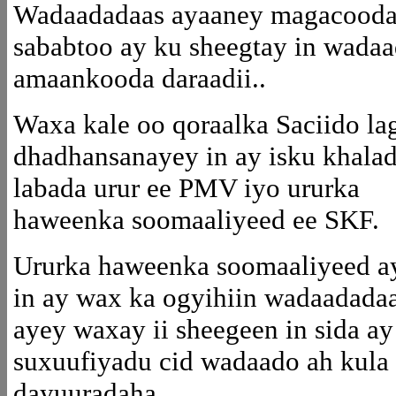
Wadaadadaas ayaaney magacooda 
sababtoo ay ku sheegtay in wadaa
amaankooda daraadii..
Waxa kale oo qoraalka Saciido la
dhadhansanayey in ay isku khala
labada urur ee PMV iyo ururka
haweenka soomaaliyeed ee SKF.
Ururka haweenka soomaaliyeed ay
in ay wax ka ogyihiin wadaadadaa
ayey waxay ii sheegeen in sida a
suxuufiyadu cid wadaado ah kula
dayuuradaha.