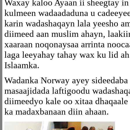
Waxay kaloo Ayaan ii sheegtay in
kulmeen wadaadaduna u cadeeyeen
karin wadashaqayn lala yeesho am
diimeed aan muslim ahayn, laaki
xaaraan noqonaysaa arrinta nooca
laga leeyahay tahay wax ku lid ah
Islaamka.
Wadanka Norway ayey sideedaba c
masaajidada laftigoodu wadashaqa
diimeedyo kale oo xitaa dhaqaale 
ka madaxbanaan diin ahaan.