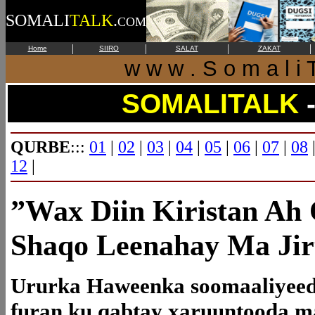
SOMALI
TALK
.
COM
|
|
|
|
Home
SIIRO
SALAT
ZAKAT
w w w . S o m a l i T
SOMALITALK
QURBE
:::
01
|
02
|
03
|
04
|
05
|
06
|
07
|
08
12
|
”Wax Diin Kiristan Ah
Shaqo Leenahay Ma Jir
Ururka Haweenka soomaaliyeed
furan ku qabtay xaruuntooda m