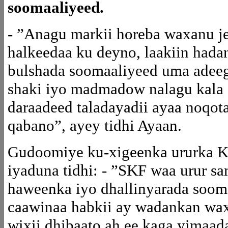
soomaaliyeed.
- ”Anagu markii horeba waxanu je
halkeedaa ku deyno, laakiin hada
bulshada soomaaliyeed uma adeegn
shaki iyo madmadow nalagu kala 
daraadeed taladayadii ayaa noqota
qabano”, ayey tidhi Ayaan.
Gudoomiye ku-xigeenka ururka 
iyaduna tidhi: - ”SKF waa urur s
haweenka iyo dhallinyarada soom
caawinaa habkii ay wadankan wax
wixii dhibaato ah ee kaga yimaad