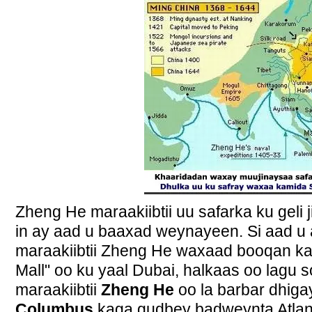
Zheng He maraakiibtii uu safarka ku geli 
in ay aad u baaxad weynayeen. Si aad u
maraakiibtii Zheng He waxaad booqan kar
Mall" oo ku yaal Dubai, halkaas oo lagu
maraakiibtii
Zheng He
oo la barbar dhiga
Columbus
kaga gudbey badweynta Atlanti