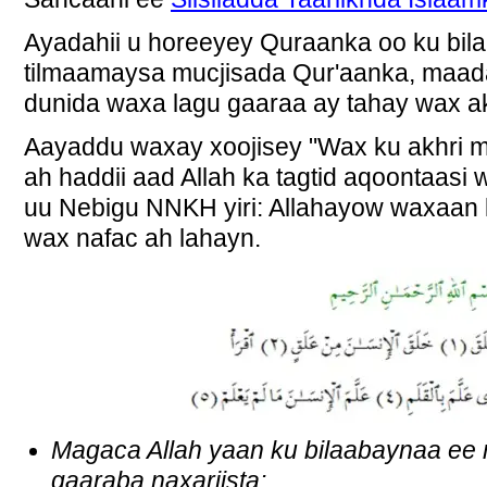
Ayadahii u horeeyey Quraanka oo ku bil
tilmaamaysa mucjisada Qur'aanka, maa
dunida waxa lagu gaaraa ay tahay wax ak
Aayaddu waxay xoojisey "Wax ku akhri mag
ah haddii aad Allah ka tagtid aqoontaas
uu Nebigu NNKH yiri: Allahayow waxaan 
wax nafac ah lahayn.
Magaca Allah yaan ku bilaabaynaa ee n
gaaraba naxariista: