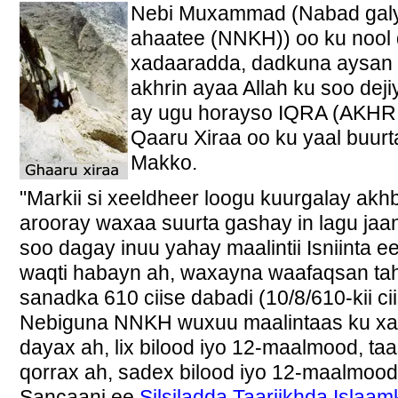
Nebi Muxammad (Nabad galyo 
ahaatee (NNKH)) oo ku nool 
xadaaradda, dadkuna aysan 
akhrin ayaa Allah ku soo dej
ay ugu horayso IQRA (AKHRI)
Qaaru Xiraa oo ku yaal buur
Makko.
"Markii si xeeldheer loogu kuurgalay ak
arooray waxaa suurta gashay in lagu ja
soo dagay inuu yahay maalintii Isniinta
waqti habayn ah, waxayna waafaqsan ta
sanadka 610 ciise dabadi (10/8/610-kii cii
Nebiguna NNKH wuxuu maalintaas ku xa
dayax ah, lix bilood iyo 12-maalmood, ta
qorrax ah, sadex bilood iyo 12-maalmood
Sancaani ee
Silsiladda Taariikhda Islaam