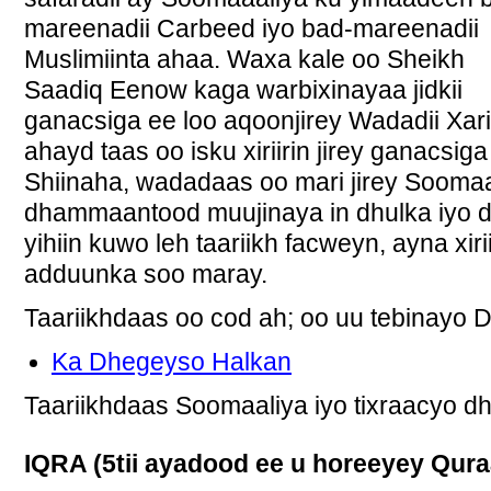
mareenadii Carbeed iyo bad-mareenadii
Muslimiinta ahaa. Waxa kale oo Sheikh
Saadiq Eenow kaga warbixinayaa jidkii
ganacsiga ee loo aqoonjirey Wadadii Xari
ahayd taas oo isku xiriirin jirey ganacsig
Shiinaha, wadadaas oo mari jirey Soomaa
dhammaantood muujinaya in dhulka iyo 
yihiin kuwo leh taariikh facweyn, ayna xir
adduunka soo maray.
Taariikhdaas oo cod ah; oo uu tebinayo 
Ka Dhegeyso Halkan
Taariikhdaas Soomaaliya iyo tixraacyo d
IQRA (5tii ayadood ee u horeeyey Qur