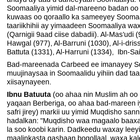
Soomaaliya yimid dal-mareeno badan oo
kuwaas oo qoraallo ka sameeyey Soomaa
taariikhihii ay yimaadeen Soomaaliya wa
(Qarnigii 9aad ciise dabadii). Al-Mas'udi (
Hawgal (977), Al-Barruni (1030), Al-i-dris
Battuta (1331), Al-Harruni (1334), Ibn-Sa
Bad-mareenada Carbeed ee imanayey S
muujinaysaa in Soomaalidu yihiin dad taa
xiisaynayeen.
Ibnu Batuuta
(oo ahaa nin Muslim ah oo
yaqaan Berberiga, oo ahaa bad-mareen 
safri jirey) markii uu yimid Muqdisho sa
hadalkan: "Muqdisho waa magaalo baax
la soo koobi karin. Dadkeedu waxay leeyi
maalinkasta qashaan boqollaal, waxa kale