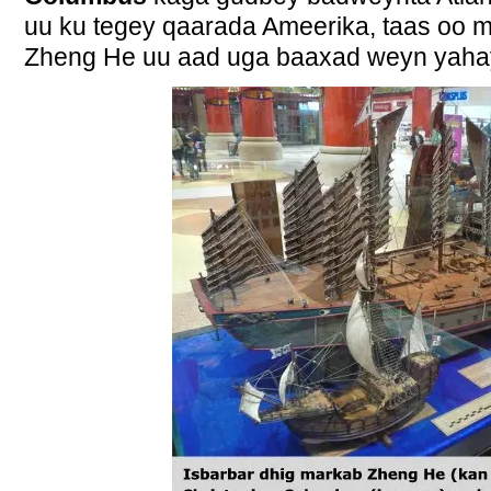
uu ku tegey qaarada Ameerika, taas oo 
Zheng He uu aad uga baaxad weyn yaha