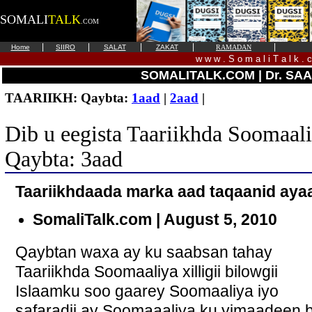
SOMALI
TALK
.COM
|
|
|
|
|
Home
SIIRO
SALAT
ZAKAT
RAMADAN
w w w . S o m a l i T a l k . 
SOMALITALK.COM | Dr. SA
TAARIIKH: Qaybta:
1aad
|
2aad
|
Dib u eegista Taariikhda Soomaal
Qaybta: 3aad
Taariikhdaada marka aad taqaanid ayaa
SomaliTalk.com | August 5, 2010
Qaybtan waxa ay ku saabsan tahay
Taariikhda Soomaaliya xilligii bilowgii
Islaamku soo gaarey Soomaaliya iyo
safaradii ay Soomaaaliya ku yimaadeen 