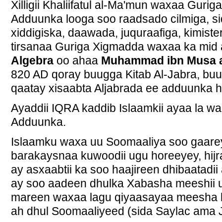
Xilligii Khaliifatul al-Ma'mun waxaa Gu
Adduunka looga soo raadsado cilmiga, si
xiddigiska, daawada, juquraafiga, kimist
tirsanaa Guriga Xigmadda waxaa ka mid 
Algebra
oo ahaa
Muhammad ibn Musa a
820 AD qoray buugga Kitab Al-Jabra, bu
qaatay xisaabta Aljabrada ee adduunka 
Ayaddii IQRA kaddib Islaamkii ayaa la w
Adduunka.
Islaamku waxa uu Soomaaliya soo gaarey xi
barakaysnaa kuwoodii ugu horeeyey, hijr
ay asxaabtii ka soo haajireen dhibaatadi
ay soo aadeen dhulka Xabasha meeshii 
mareen waxaa lagu qiyaasayaa meesha 
ah dhul Soomaaliyeed (sida Saylac ama J