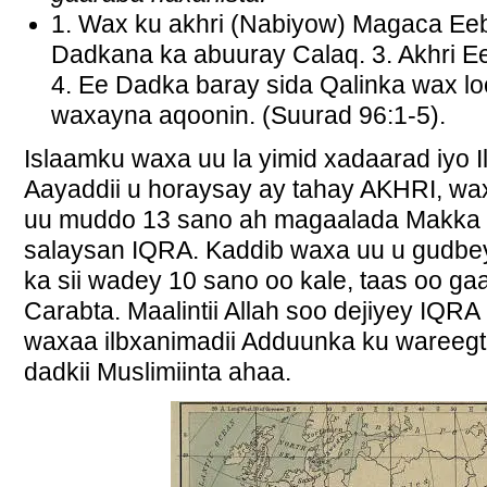
1. Wax ku akhri (Nabiyow) Magaca Eeb
Dadkana ka abuuray Calaq. 3. Akhri E
4. Ee Dadka baray sida Qalinka wax l
waxayna aqoonin. (Suurad 96:1-5).
Islaamku waxa uu la yimid xadaarad iyo
Aayaddii u horaysay ay tahay AKHRI,
uu muddo 13 sano ah magaalada Makka
salaysan IQRA. Kaddib waxa uu u gudbey
ka sii wadey 10 sano oo kale, taas oo ga
Carabta. Maalintii Allah soo dejiyey IQRA
waxaa ilbxanimadii Adduunka ku wareegt
dadkii Muslimiinta ahaa.