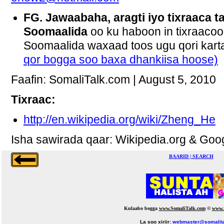
FG. Jawaabaha, aragti iyo tixraaca t
Soomaalida
oo ku haboon in tixraaco
Soomaalida waxaad toos ugu qori kar
qor bogga soo baxa dhankiisa hoose)
Faafin: SomaliTalk.com | August 5, 2010
Tixraac:
http://en.wikipedia.org/wiki/Zheng_He
Isha sawirada qaar: Wikipedia.org & Goo
BAARID | SEARCH
Kulaabo bogga
www.SomaliTalk.com
©
www.
La soo xiriir:
webmaster@somalit