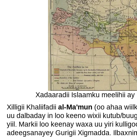
Xadaaradii Islaamku meelihii a
Xilligii Khaliifadii
al-Ma'mun
(oo ahaa wiilk
uu dalbaday in loo keeno wixii kutub/bu
yiil. Markii loo keenay waxa uu yiri kulli
adeegsanayey Gurigii Xigmadda. Ilbaxnim