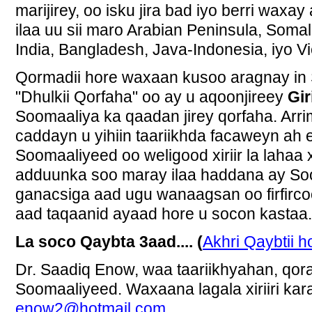
marijirey, oo isku jira bad iyo berri wax
ilaa uu sii maro Arabian Peninsula, Somali
India, Bangladesh, Java-Indonesia, iyo V
Qormadii hore waxaan kusoo aragnay in 
"Dhulkii Qorfaha" oo ay u aqoonjireey
Gir
Soomaaliya ka qaadan jirey qorfaha. Ar
caddayn u yihiin taariikhda facaweyn ah 
Soomaaliyeed oo weligood xiriir la lahaa 
adduunka soo maray ilaa haddana ay Soo
ganacsiga aad ugu wanaagsan oo firfirco
aad taqaanid ayaad hore u socon kastaa..
La soco Qaybta 3aad.... (
Akhri Qaybtii h
Dr. Saadiq Enow, waa taariikhyahan, qora
Soomaaliyeed. Waxaana lagala xiriiri kar
enow2@hotmail.com