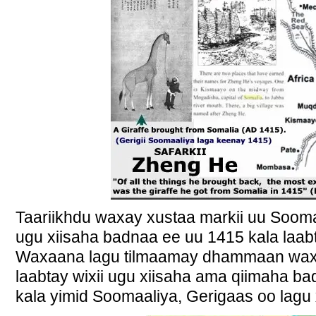
Taariikhdu waxay xustaa markii uu Sooma
ugu xiisaha badnaa ee uu 1415 kala laab
Waxaana lagu tilmaamay dhammaan waxya
laabtay wixii ugu xiisaha ama qiimaha b
kala yimid Soomaaliya, Gerigaas oo lag