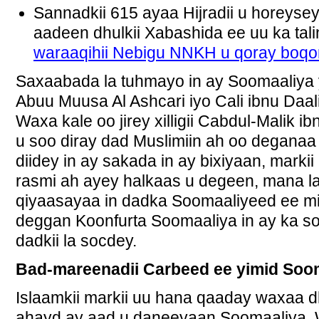
Sannadkii 615 ayaa Hijradii u horeysey
aadeen dhulkii Xabashida ee uu ka tal
waraaqihii Nebigu NNKH u qoray boqo
Saxaabada la tuhmayo in ay Soomaaliya
Abuu Muusa Al Ashcari iyo Cali ibnu Daal
Waxa kale oo jirey xilligii Cabdul-Malik 
u soo diray dad Muslimiin ah oo deganaa
diidey in ay sakada in ay bixiyaan, marki
rasmi ah ayey halkaas u degeen, mana l
qiyaasayaa in dadka Soomaaliyeed ee 
deggan Koonfurta Soomaaliya in ay ka 
dadkii la socdey.
Bad-mareenadii Carbeed ee yimid Soo
Islaamkii markii uu hana qaaday waxaa dh
ahayd ay aad u daneeyaan Soomaaliya.