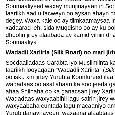
Soomaaliyeed waxay muujinayaan in Soo
taariikh aad u facweyn oo aysan ahayn 
degey. Waxa kale oo ay tilmkaamaysaa in
xadaarad leh, sida Muqdisho oo ay ku o
dhoofin jirey alaabada ay kamid yihiin d
Soomaaliya.
Wadadii Xariirta (Silk Road) oo mari ji
Socdaalladaas Carabta iyo Muslimiinta 
taariikh looyaqaan "Wadadii Xariirta" (
Sil
oo isku xiri jirtey Yurubta Koonfureed il
wadadaas oo asal ahaan ka soo jeeda g
ahaa Shiinaha oo ka ganacsan jirey Xariir
Wadadaas waxyaabihii lagu safrin jirey 
waxyaabaha cuntada lagu macaaniyo ama
Yurub danaynayeen, waxaana alaabtaas la