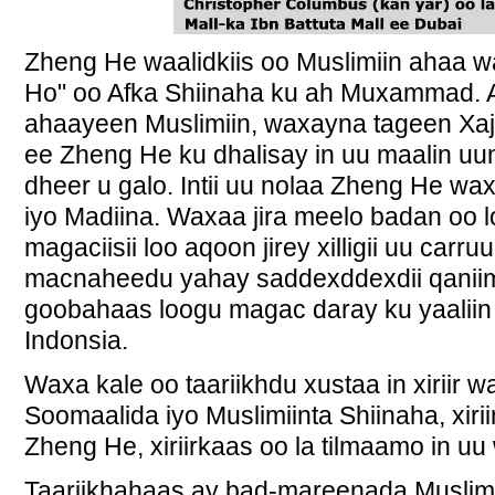
Zheng He waalidkiis oo Muslimiin ahaa 
Ho" oo Afka Shiinaha ku ah Muxammad. A
ahaayeen Muslimiin, waxayna tageen Xajka
ee Zheng He ku dhalisay in uu maalin uun
dheer u galo. Intii uu nolaa Zheng He wa
iyo Madiina. Waxaa jira meelo badan oo
magaciisii loo aqoon jirey xilligii uu carr
macnaheedu yahay saddexddexdii qanii
goobahaas loogu magac daray ku yaaliin 
Indonsia.
Waxa kale oo taariikhdu xustaa in xiriir
Soomaalida iyo Muslimiinta Shiinaha, xirii
Zheng He, xiriirkaas oo la tilmaamo in uu w
Taariikhahaas ay bad-mareenada Muslimi