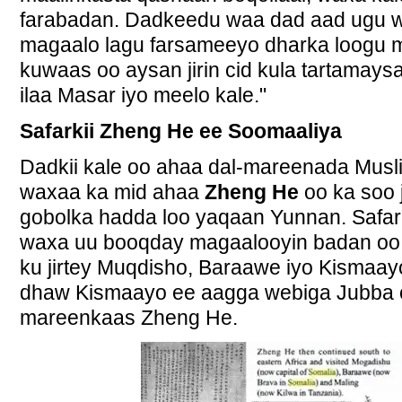
farabadan. Dadkeedu waa dad aad ugu 
magaalo lagu farsameeyo dharka loogu 
kuwaas oo aysan jirin cid kula tartamays
ilaa Masar iyo meelo kale."
Safarkii Zheng He ee Soomaaliya
Dadkii kale oo ahaa dal-mareenada Musli
waxaa ka mid ahaa
Zheng He
oo ka soo 
gobolka hadda loo yaqaan Yunnan. Safark
waxa uu booqday magaalooyin badan oo
ku jirtey Muqdisho, Baraawe iyo Kismaayo
dhaw Kismaayo ee aagga webiga Jubba 
mareenkaas Zheng He.