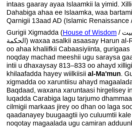
intaas gaaray ayaa Islaamkii la yimid. Xill
Dahabiga ahaa ee Islaamka, waa bartamihi
Qarnigii 13aad AD (Islamic Renaissance 
Gurigii Xigmadda (
House of Wisdom
/ بيت
الحكمة‎) waxaa asalkii asaasay Harun al-Rashid
oo ahaa khaliifkii Cabaasiyiinta, gurigaas
noqday machad meeshii ugu saraysa ga
intii u dhaxaysay 813–833 oo ahayd xilligi
khilaafadda hayey wiilkiisii
al-Ma'mun
. G
xigmadda oo xaruntiisu ahayd magaalad
Baqdaad, waxana xaruntaasi hirgelisey i
luqadda Carabiga lagu tarjumo dhamma
cilmigii markaas jirey oo dhan oo laga so
qaadanayey buugaagtii iyo culuumtii kale
noqotay magaalada ugu camiran adduunk