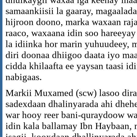
samaankiisii la gaaray, magaalad
hijroon doono, marka waxaan raja
raaco, waxaana idin soo hareeyay x
la idiinka hor marin yuhuudeey, 
diri doonaa dhiigoo daata iyo ma
cidda khilaafta ee yaysan taasi id
nabigaas.
Markii Muxamed (scw) lasoo dira
sadexdaan dhalinyarada ahi dheh
war hooy reer bani-quraydoow wa
idin kala ballamay Ibn Haybaan,
isagii, kooxdaan dhallinyarada a