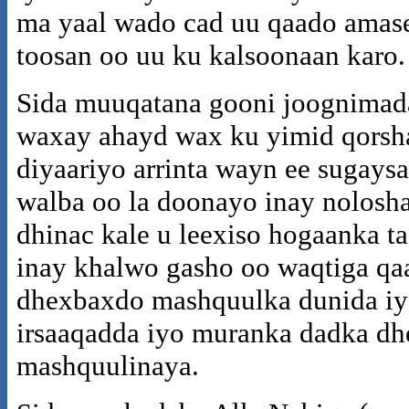
ma yaal wado cad uu qaado amase
toosan oo uu ku kalsoonaan karo
Sida muuqatana gooni joognimad
waxay ahayd wax ku yimid qorshay
diyaariyo arrinta wayn ee sugay
walba oo la doonayo inay nolosh
dhinac kale u leexiso hogaanka 
inay khalwo gasho oo waqtiga qaa
dhexbaxdo mashquulka dunida iy
irsaaqadda iyo muranka dadka dh
mashquulinaya.