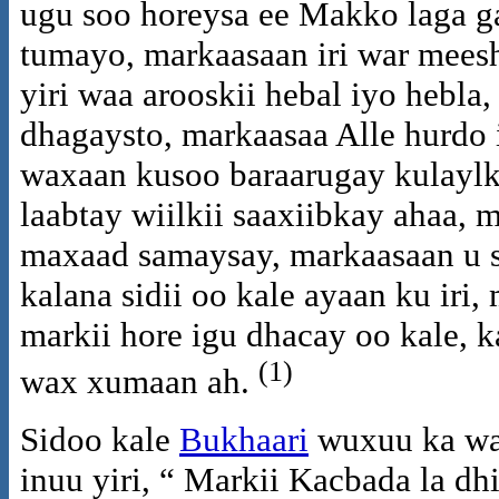
ugu soo horeysa ee Makko laga g
tumayo, markaasaan iri war mees
yiri waa arooskii hebal iyo hebla,
dhagaysto, markaasaa Alle hurdo 
waxaan kusoo baraarugay kulaylk
laabtay wiilkii saaxiibkay ahaa, 
maxaad samaysay, markaasaan u s
kalana sidii oo kale ayaan ku iri
markii hore igu dhacay oo kale,
(1)
wax xumaan ah.
Sidoo kale
Bukhaari
wuxuu ka war
inuu yiri, “ Markii Kacbada la dh