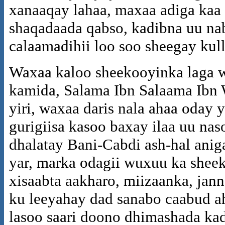
xanaaqay lahaa, maxaa adiga kaa
shaqadaada qabso, kadibna uu nab
calaamadihii loo soo sheegay kul
Waxaa kaloo sheekooyinka laga w
kamida, Salama Ibn Salaama Ibn 
yiri, waxaa daris nala ahaa oday
gurigiisa kasoo baxay ilaa uu nas
dhalatay Bani-Cabdi ash-hal anig
yar, marka odagii wuxuu ka shee
xisaabta aakharo, miizaanka, jan
ku leeyahay dad sanabo caabud a
lasoo saari doono dhimashada ka