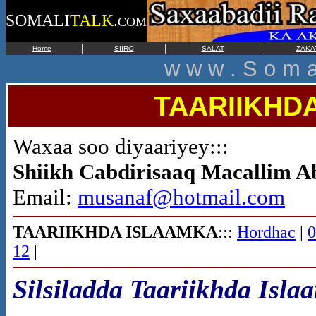
SOMALI
TALK
.
COM
|
|
|
Home
SIIRO
SALAT
ZAKA
w w w . S o m a 
TAARIIKHD
Waxaa soo diyaariyey:::
Shiikh Cabdirisaaq Macallim A
Email:
musanaf@hotmail.com
TAARIIKHDA ISLAAMKA
:::
Hordhac
|
0
12
|
Silsiladda Taariikhda Isla