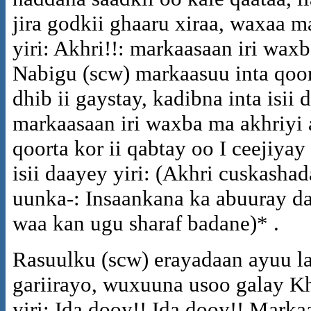
jira godkii ghaaru xiraa, waxaa 
yiri: Akhri!!: markaasaan iri wax
Nabigu (scw) markaasuu inta qoort
dhib ii gaystay, kadibna inta isii
markaasaan iri waxba ma akhriyi 
qoorta kor ii qabtay oo I ceejiyay
isii daayey yiri: (Akhri cuskash
uunka-: Insaankana ka abuuray da
waa kan ugu sharaf badane)* .
Rasuulku (scw) erayadaan ayuu l
gariirayo, wuxuuna usoo galay K
yiri: Ida dooy!! Ida dooy!! Markaa