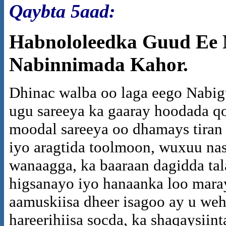
Qaybta 5aad:
Habnololeedka Guud Ee 
Nabinnimada Kahor.
Dhinac walba oo laga eego Nabig
ugu sareeya ka gaaray hoodada 
moodal sareeya oo dhamays tiran 
iyo aragtida toolmoon, wuxuu nas
wanaagga, ka baaraan dagidda ta
higsanayo iyo hanaanka loo mara
aamuskiisa dheer isagoo ay u weh
hareerihiisa socda, ka shaqaysii