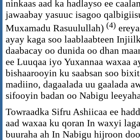
ninkaas aad ka hadlayso ee caal
jawaabay yasuuc isagoo qalbigiis
(4)
Muxamadu Rasuulullah)
ereya
ayay kaga soo laablaabteen Injiil
daabacay oo dunida oo dhan maant
ee Luuqaa iyo Yuxannaa waxaa a
bishaarooyin ku saabsan soo bixit
madiino, dagaalada uu gaalada aw
sifooyin badan oo Nabigu leeyah
Towraadka Sifru Ashiicaa ee hadd
aad waxaa ku qoran In waxyi laga
buuraha ah In Nabigu hijroon doo