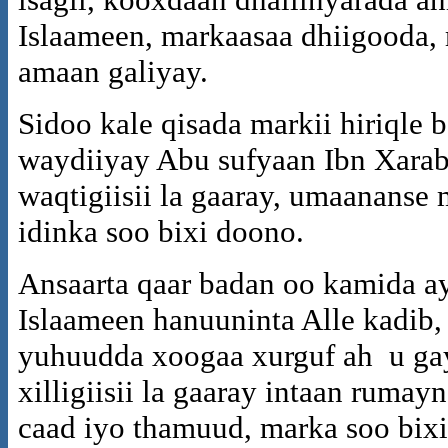
Islaameen, markaasaa dhiigooda,
amaan galiyay.
Sidoo kale qisada markii hiriqle
waydiiyay Abu sufyaan Ibn Xarab
waqtigiisii la gaaray, umaananse
idinka soo bixi doono.
Ansaarta qaar badan oo kamida ay
Islaameen hanuuninta Alle kadib,
yuhuudda xoogaa xurguf ah u gay
xilligiisii la gaaray intaan ruma
caad iyo thamuud, marka soo bix