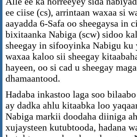
Alle ee ka horreeyey sida nabiyadi
ee ciise (cs), arrintaan waxaa si
aayadda 6-Safa oo sheegaysa in ci
bixitaanka Nabiga (scw) sidoo ka
sheegay in sifooyinka Nabigu ku y
waxaa kaloo sii sheegay kitaabah
hayeen, oo si cad u sheegay mag
dhamaantood.
Hadaba inkastoo laga soo bilaabo 
ay dadka ahlu kitaabka loo yaqa
Nabiga markii doodaha diiniga ah
xujaysteen kutubtooda, hadana w