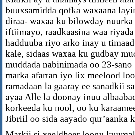
buuxsamidda qofka waxaana layiri
diraa- waxaa ku bilowday nuurka
iftiimayo, raadkaasina waa riya
hadduuba riyo arko inay u timaad
kale, sidaas waxaa ku gudbay mud
muddada nabinimada oo 23-sano 
marka afartan iyo lix meelood lo
ramadaan la gaaray ee sanadkii sa
ayaa Alle la doonay inuu albaaba
korkeeda ku nool, oo ku karaame
Jibriil oo sida aayado qur’aanka 
Markii si xeeldheer loogu kuurga