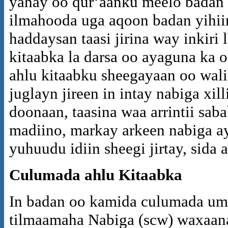
yahay oo qur’aanku meelo badan 
ilmahooda uga aqoon badan yihiin
haddaysan taasi jirina way inkiri 
kitaabka la darsa oo ayaguna ka 
ahlu kitaabku sheegayaan oo wali
juglayn jireen in intay nabiga xil
doonaan, taasina waa arrintii sab
madiino, markay arkeen nabiga a
yuhuudu idiin sheegi jirtay, sida 
Culumada ahlu Kitaabka
In badan oo kamida culumada um
tilmaamaha Nabiga (scw) waxaan