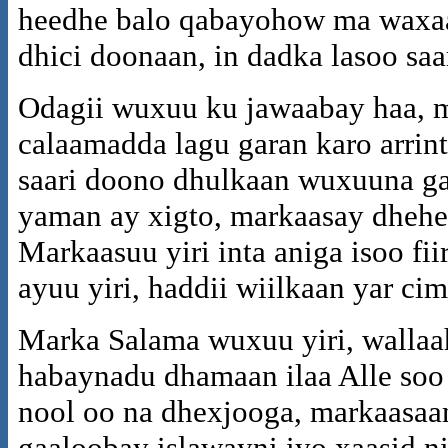
heedhe balo qabayohow ma waxaa
dhici doonaan, in dadka lasoo s
Odagii wuxuu ku jawaabay haa, 
calaamadda lagu garan karo arrint
saari doono dhulkaan wuxuuna ga
yaman ay xigto, markaasay dheh
Markaasuu yiri inta aniga isoo fi
ayuu yiri, haddii wiilkaan yar c
Marka Salama wuxuu yiri, wallaa
habaynadu dhamaan ilaa Alle soo
nool oo na dhexjooga, markaasaa
gaaloobay islawayni iyo xaasid n