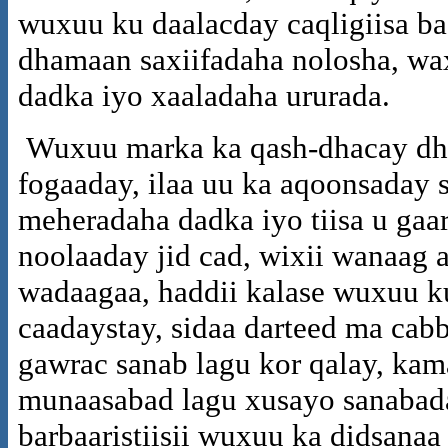
wuxuu ku daalacday caqligiisa ba
dhamaan saxiifadaha nolosha, wax
dadka iyo xaaladaha ururada.
Wuxuu marka ka qash-dhacay dh
fogaaday, ilaa uu ka aqoonsaday 
meheradaha dadka iyo tiisa u gaa
noolaaday jid cad, wixii wanaag 
wadaagaa, haddii kalase wuxuu ku
caadaystay, sidaa darteed ma cabb
gawrac sanab lagu kor qalay, kama
munaasabad lagu xusayo sanabada
barbaaristiisii wuxuu ka didsan