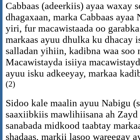
Cabbaas (adeerkiis) ayaa waxay 
dhagaxaan, marka Cabbaas ayaa 
yiri, fur macawistaada oo garabka
markaas ayuu dhulka ku dhacay i
salladan yihiin, kadibna waa soo 
Macawistayda isiiya macawistayda
ayuu isku adkeeyay, markaa kadib
(2)
Sidoo kale maalin ayuu Nabigu (
saaxiibkiis mawlihiisana ah Zayd
sanabada midkood taabtay markaa
shadaas, markii lasoo wareegay a