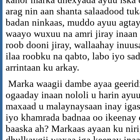
arag nin aan shanta salaadood tu
badan ninkaas, muddo ayuu agtay
waayo wuxuu na amri jiray inaan
roob dooni jiray, wallaahay inuu
ilaa roobku na qabto, labo iyo s
arrintaan ku arkay.
Marka waagii dambe ayaa geeridii
ogaaday inaan nololi u harin ayuu
maxaad u malaynaysaan inay igas
iyo khamrada badnaa oo ikeenay d
baaska ah? Markaas ayaan ku niri
dhulkaygii waxaa iga keenay inaa