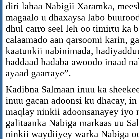
diri lahaa Nabigii Xaramka, mees
magaalo u dhaxaysa labo buurood
dhul carro seel leh oo timirtu k
calaamado aan qarsoomi karin, g
kaatunkii nabinimada, hadiyaddu
haddaad hadaba awoodo inaad nabig
ayaad gaartaye”.
Kadibna Salmaan inuu ka sheekee
inuu gacan adoonsi ku dhacay, in
maqlay ninkii adoonsanayey iyo n
galitaanka Nabiga markaas uu Sa
ninkii waydiiyey warka Nabiga oo