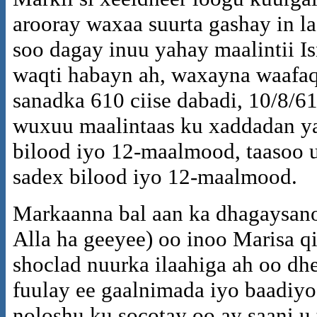
arooray waxaa suurta gashay in 
soo dagay inuu yahay maalintii I
waqti habayn ah, waxayna waafaq
sanadka 610 ciise dabadi, 10/8/61
wuxuu maalintaas ku xaddadan ya
bilood iyo 12-maalmood, taasoo u
sadex bilood iyo 12-maalmood.
Markaanna bal aan ka dhagaysano
Alla ha geeyee) oo inoo Marisa 
shoclad nuurka ilaahiga ah oo dh
fuulay ee gaalnimada iyo baadiyoo
noloshu ku socotay oo ay saani u 