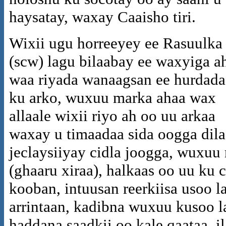
haysatay, waxay Caaisho tiri.
Wixii ugu horreeyey ee Rasuulka
(scw) lagu bilaabay ee waxyiga a
waa riyada wanaagsan ee hurdada
ku arko, wuxuu marka ahaa wax
allaale wixii riyo ah oo uu arkaa
waxay u timaadaa sida oogga dila
jeclaysiiyay cidla joogga, wuxuu
(ghaaru xiraa), halkaas oo uu ku
kooban, intuusan reerkiisa usoo l
arrintaan, kadibna wuxuu kusoo l
haddana saadkii oo kale qaataa, i