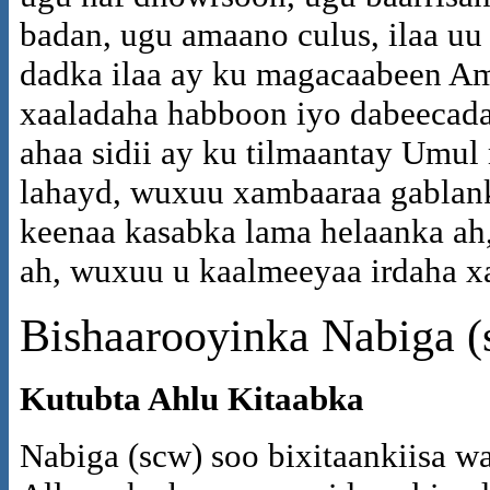
badan, ugu amaano culus, ilaa u
dadka ilaa ay ku magacaabeen Am
xaaladaha habboon iyo dabeecad
ahaa sidii ay ku tilmaantay Umu
lahayd, wuxuu xambaaraa gablan
keenaa kasabka lama helaanka ah,
ah, wuxuu u kaalmeeyaa irdaha x
Bishaarooyinka Nabiga (
Kutubta Ahlu Kitaabka
Nabiga (scw) soo bixitaankiisa w