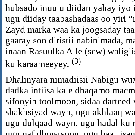
hubsado inuu u diidan yahay iyo 
ugu diiday taabashadaas oo yiri
Zayd marka waa ka joogsaday taa
gaaray soo diristii nabinimada, 
inaan Rasuulka Alle (scw) waligii
(3)
ku karaameeyey.
Dhalinyara nimadiisii Nabigu wu
dadka intiisa kale dhaqamo macma
sifooyin toolmoon, sidaa darteed
shakhsiyad wayn, ugu akhlaaq wa
ugu dulqaad wayn, ugu hadal ku 
ugu naf dhowrsoon, ugu baarrisan