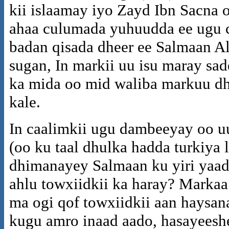
kii islaamay iyo Zayd Ibn Sacna 
ahaa culumada yuhuudda ee ugu c
badan qisada dheer ee Salmaan Al
sugan, In markii uu isu maray sad
ka mida oo mid waliba markuu d
kale.
In caalimkii ugu dambeeyay oo 
(oo ku taal dhulka hadda turkiya 
dhimanayey Salmaan ku yiri yaad
ahlu towxiidkii ka haray? Markaa
ma ogi qof towxiidkii aan haysan
kugu amro inaad aado, hasayeesh