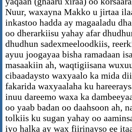
yaqaan (ghaaru xiraa) oo korsaara
Nuur, waxayna Makko u jirtaa ila
inkastoo hadda ay magaaladu dha
oo dherarkiisu yahay afar dhudhu
dhudhun sadexmeeloodkiis, reerk
ayuu joogayaa bisha ramadaan isa
masaakiin ah, waqtigiisana wuxu
cibaadaysto waxyaalo ka mida diin
fakarida waxyaalaha ku hareeray
inuu dareemo waxa ka dambeeya
oo yaab badan oo daahsoon ah, n
tolkiis ku sugan yahay oo aamins
iyo halka ay wax fiirinayso ee ita