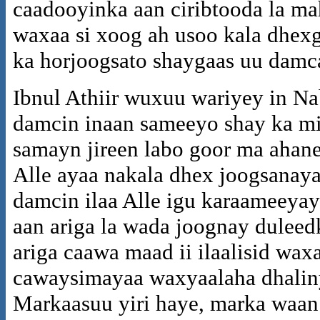
caadooyinka aan ciribtooda la ma
waxaa si xoog ah usoo kala dhexga
ka horjoogsato shaygaas uu dam
Ibnul Athiir wuxuu wariyey in Na
damcin inaan sameeyo shay ka mi
samayn jireen labo goor ma ahan
Alle ayaa nakala dhex joogsanay
damcin ilaa Alle igu karaameeyay
aan ariga la wada joognay dulee
ariga caawa maad ii ilaalisid w
cawaysimayaa waxyaalaha dhalin
Markaasuu yiri haye, marka waan 