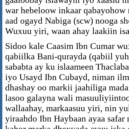
war hebeloow inkaar qabayohow m
aad ogayd Nabiga (scw) nooga s
Wuxuu yiri, waan ahay laakiin is
Sidoo kale Caasim Ibn Cumar wux
qabiilka Bani-qurayda (qabiil yu
sababta ay ku islaameen Thaclaba
iyo Usayd Ibn Cubayd, niman ilma
dhashay oo markii jaahiliga mada
lasoo galayna wali masuuliyiinto
wallaahay, markaasuu yiri, nin y
yiraahdo Ibn Haybaan ayaa safar
kahor marka dhexyada ayuu iska 