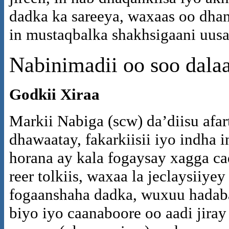
dadka ka sareeya, waxaas oo dha
in mustaqbalka shakhsigaani uus
Nabinimadii oo soo dala
Godkii Xiraa
Markii Nabiga (scw) da’diisu afar
dhawaatay, fakarkiisii iyo indha i
horana ay kala fogaysay xagga ca
reer tolkiis, waxaa la jeclaysiiyey
fogaanshaha dadka, wuxuu hadaba
biyo iyo caanaboore oo aadi jiray