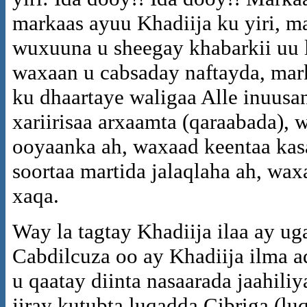
markaas ayuu Khadiija ku yiri, m
wuxuuna u sheegay khabarkii uu l
waxaan u cabsaday naftayda, mark
ku dhaartaye waligaa Alle inuus
xariirisaa arxaamta (qaraabada),
ooyaanka ah, waxaad keentaa kas
soortaa martida jalaqlaha ah, wa
xaqa.
Way la tagtay Khadiija ilaa ay u
Cabdilcuza oo ay Khadiija ilma a
u qaatay diinta nasaarada jaahil
jiray kutubta luqadda Cibriga (