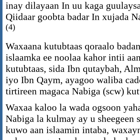
inay dilayaan In uu kaga guulay
Qiidaar goobta badar In xujada N
(4)
Waxaana kutubtaas qoraalo bada
islaamka ee noolaa kahor intii aa
kutubtaas, sida Ibn qutaybah, Al
iyo Ibn Qaym, ayagoo waliba cad
tirtireen magaca Nabiga (scw) ku
Waxaa kaloo la wada ogsoon yaha
Nabiga la kulmay ay u sheegeen s
kuwo aan islaamin intaba, waxay