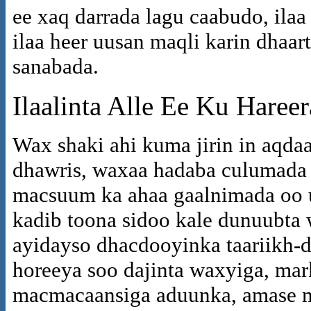
ee xaq darrada lagu caabudo, ilaa
ilaa heer uusan maqli karin dhaa
sanabada.
Ilaalinta Alle Ee Ku Haree
Wax shaki ahi kuma jirin in aqdaa
dhawris, waxaa hadaba culumada I
macsuum ka ahaa gaalnimada oo u
kadib toona sidoo kale dunuubta 
ayidayso dhacdooyinka taariikh-d
horeeya soo dajinta waxyiga, mark
macmacaansiga aduunka, amase ma