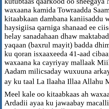
kutubtaas qaarkood oo sheegaya 
waxaana kamida Towraadda Saamir
kitaabkaan dambana kaniisaddu 
haysigiisa qarniga shanaad ee cii
helay sanadahaan dhaw maktabad 
yaqaan (baxrul mayit) badda dhi
ku qoran isxaaxeeda 41-aad cibaa
waxaana ka cayriyay mallaak Mii
Aadam milicsaday wuxuuna arkay 
ay ku taal La Ilaaha Illaa Allah
Meel kale oo kitaabkaas ah waxaa 
Ardadii ayaa ku jawaabay macall