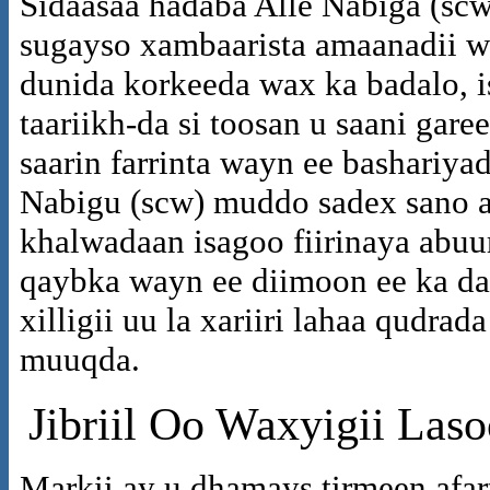
Sidaasaa hadaba Alle Nabiga (scw
sugayso xambaarista amaanadii w
dunida korkeeda wax ka badalo, 
taariikh-da si toosan u saani gar
saarin farrinta wayn ee bashariya
Nabigu (scw) muddo sadex sano ah
khalwadaan isagoo fiirinaya abuu
qaybka wayn ee diimoon ee ka da
xilligii uu la xariiri lahaa qud
muuqda.
Jibriil Oo Waxyigii Las
Markii ay u dhamays tirmeen afa