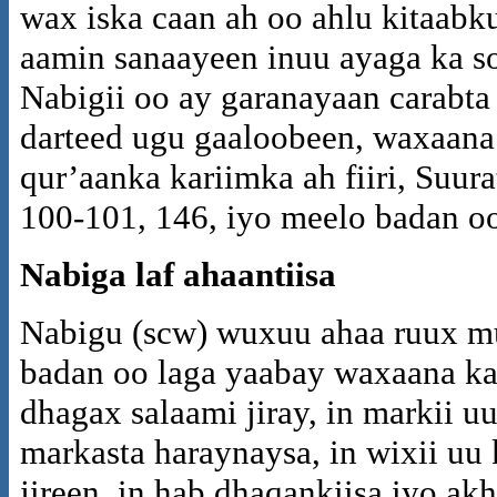
wax iska caan ah oo ahlu kitaabk
aamin sanaayeen inuu ayaga ka so
Nabigii oo ay garanayaan carabta
darteed ugu gaaloobeen, waxaana
qur’aanka kariimka ah fiiri, Suur
100-101, 146, iyo meelo badan o
Nabiga laf ahaantiisa
Nabigu (scw) wuxuu ahaa ruux mu
badan oo laga yaabay waxaana ka
dhagax salaami jiray, in markii u
markasta haraynaysa, in wixii uu 
jireen, in hab dhaqankiisa iyo a