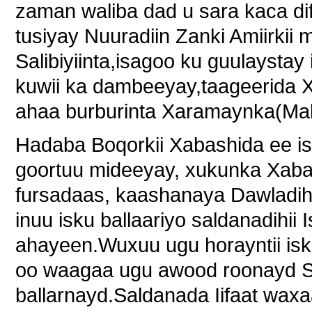
zaman waliba dad u sara kaca dif
tusiyay Nuuradiin Zanki Amiirkii
Salibiyiinta,isagoo ku guulaystay 
kuwii ka dambeeyay,taageerida X
ahaa burburinta Xaramaynka(Mak
Hadaba Boqorkii Xabashida ee i
goortuu mideeyay, xukunka Xaba
fursadaas, kaashanaya Dawladihi
inuu isku ballaariyo saldanadihii
ahayeen.Wuxuu ugu horayntii isku
oo waagaa ugu awood roonayd 
ballarnayd.Saldanada Iifaat wax