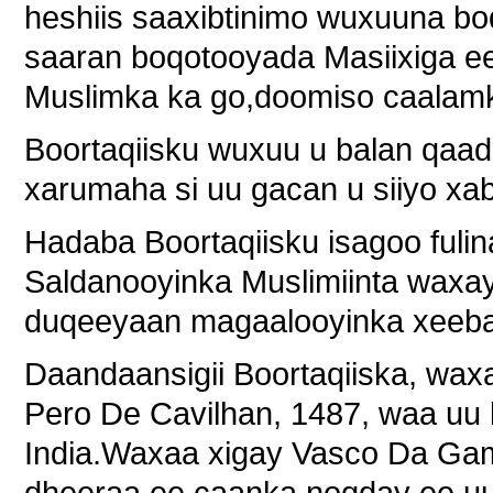
heshiis saaxibtinimo wuxuuna boq
saaran boqotooyada Masiixiga e
Muslimka ka go,doomiso caalamk
Boortaqiisku wuxuu u balan qaada
xarumaha si uu gacan u siiyo xa
Hadaba Boortaqiisku isagoo fulina
Saldanooyinka Muslimiinta waxay 
duqeeyaan magaalooyinka xeeba
Daandaansigii Boortaqiiska, wa
Pero De Cavilhan, 1487, waa uu 
India.Waxaa xigay Vasco Da Gama
dheeraa ee caanka noqday ee uu