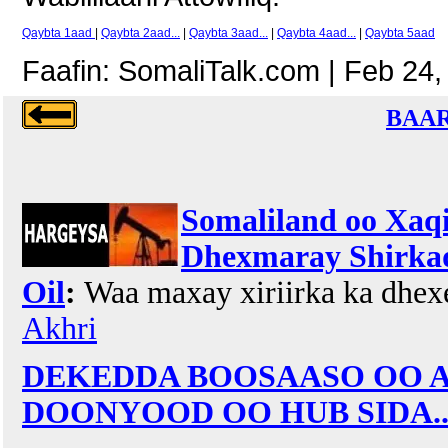
Qaybta 1aad
|
Qaybta 2aad...
|
Qaybta 3aad...
|
Qaybta 4aad...
|
Qaybta 5aad
Faafin: SomaliTalk.com | Feb 24,
BAAR
Somaliland oo Xaqii
Dhexmaray Shirkad
Oil
:
Waa maxay xiriirka ka dhexe
Akhri
DEKEDDA BOOSAASO OO A
DOONYOOD OO HUB SIDA...