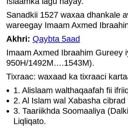
Islaamka lagu hayay.
Sanadkii 1527 waxaa dhankale a
wareegay Imaam Axmed Ibraahin
Akhri:
Qaybta 5aad
Imaam Axmed Ibraahim Gureey i
950H/1492M….1543M).
Tixraac: waxaad ka tixraaci kar
1. Alislaam walthaqaafah fii i
2. Al Islam wal Xabasha cibrad t
3. Taariikhda Soomaaliya (Dalk
Liqliqato.