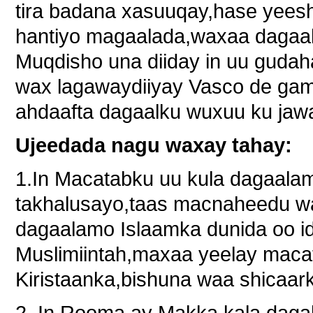
tira badana xasuuqay,hase yees
hantiyo magaalada,waxaa dagaal a
Muqdisho una diiday in uu guda
wax lagawaydiiyay Vasco de gam
ahdaafta dagaalku wuxuu ku jaw
Ujeedada nagu waxay tahay:
1.In Macatabku uu kula dagaalam
takhalusayo,taas macnaheedu wax
dagaalamo Islaamka dunida oo idi
Muslimiintah,maxaa yeelay maca
Kiristaanka,bishuna waa shicaark
2. In Rooma ay Makka kala dagal