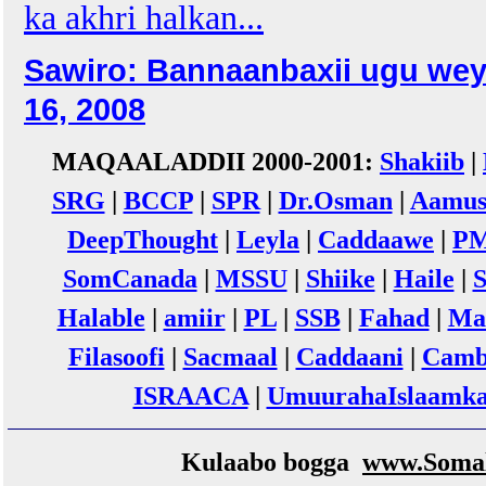
ka akhri halkan...
Sawiro: Bannaanbaxii ugu we
16, 2008
MAQAALADDII 2000-2001:
Shakiib
|
SRG
|
BCCP
|
SPR
|
Dr.Osman
|
Aamus
DeepThought
|
Leyla
|
Caddaawe
|
P
SomCanada
|
MSSU
|
Shiike
|
Haile
|
Halable
|
amiir
|
PL
|
SSB
|
Fahad
|
Ma
Filasoofi
|
Sacmaal
|
Caddaani
|
Camb
ISRAACA
|
UmuurahaIslaamk
Kulaabo bogga
www.Somal