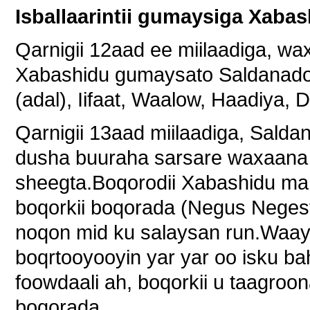
Isballaarintii gumaysiga Xabas
Qarnigii 12aad ee miilaadiga, wa
Xabashidu gumaysato Saldanado
(adal), Iifaat, Waalow, Haadiya,
Qarnigii 13aad miilaadiga, Sal
dusha buuraha sarsare waxaana
sheegta.Boqorodii Xabashidu ma 
boqorkii boqorada (Negus Negest
noqon mid ku salaysan run.Waay
boqrtooyooyin yar yar oo isku ba
foowdaali ah, boqorkii u taagroo
boqorada.