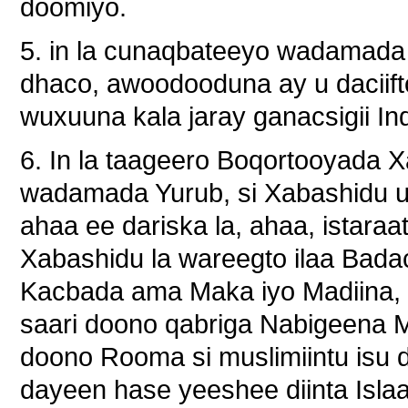
doomiyo.
5. in la cunaqbateeyo wadamada
dhaco, awoodooduna ay u daciifto
wuxuuna kala jaray ganacsigii I
6. In la taageero Boqortooyada X
wadamada Yurub, si Xabashidu ug
ahaa ee dariska la, ahaa, istara
Xabashidu la wareegto ilaa Bad
Kacbada ama Maka iyo Madiina, 
saari doono qabriga Nabigeena
doono Rooma si muslimiintu isu d
dayeen hase yeeshee diinta Isla