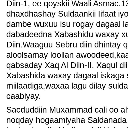
Diin-1, ee qoyskii Waali Asmac.
dhaxdhashay Suldaankii Iifaat iy
dambe wuxuu isu rogay dagaal lag
dabadeedna Xabashidu waxay xuku
Diin.Waaguu Sebru diin dhintay 
aloolsamay loollan awoodeed,kaa
qabsaday Xaq Al Diin-II. Xaqul dii
Xabashida waxay dagaal iskaga s
miilaadiga,waxaa lagu dilay suld
caabiyay.
Sacduddiin Muxammad cali oo ahaa
noqday hogaamiyaha Saldanada w