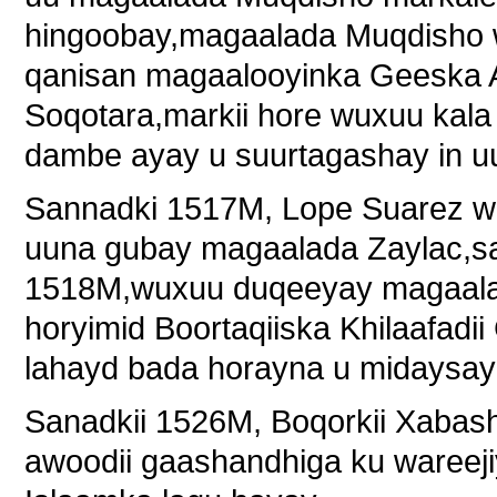
hingoobay,magaalada Muqdisho w
qanisan magaalooyinka Geeska A
Soqotara,markii hore wuxuu kala
dambe ayay u suurtagashay in 
Sannadki 1517M, Lope Suarez 
uuna gubay magaalada Zaylac,sa
1518M,wuxuu duqeeyay magaala
horyimid Boortaqiiska Khilaafad
lahayd bada horayna u midaysay
Sanadkii 1526M, Boqorkii Xaba
awoodii gaashandhiga ku wareeji