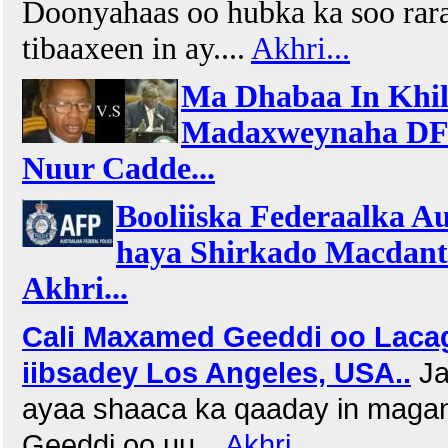
Doonyahaas oo hubka ka soo rar
tibaaxeen in ay....
Akhri...
Ma Dhabaa In Khil
Madaxweynaha DFK
Nuur Cadde...
Booliiska Federaalka A
haya Shirkado Macdant
Akhri...
Cali Maxamed Geeddi oo Lacag
iibsadey Los Angeles, USA..
Ja
ayaa shaaca ka qaaday in magan
Geeddi oo uu...
Akhri