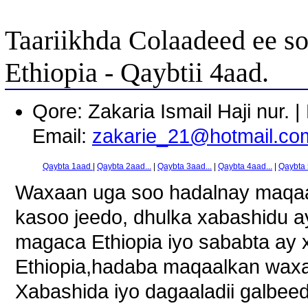
Taariikhda Colaadeed ee so
Ethiopia - Qaybtii 4aad.
Qore: Zakaria Ismail Haji nur.
Email:
zakarie_21@hotmail.co
Qaybta 1aad
|
Qaybta 2aad...
|
Qaybta 3aad...
|
Qaybta 4aad...
|
Qaybta
Waxaan uga soo hadalnay maqaa
kasoo jeedo, dhulka xabashidu ay
magaca Ethiopia iyo sababta ay
Ethiopia,hadaba maqaalkan waxaa
Xabashida iyo dagaaladii galbeed