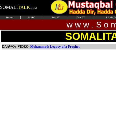
SOMALI
TALK
.COM
|
|
|
|
Home
SIIRO
SALAT
ZAKAT
RAMAD
w w w . S o m 
SOMALIT
DAAWO:- VIDEO:
Muhammad: Legacy of a Prophet