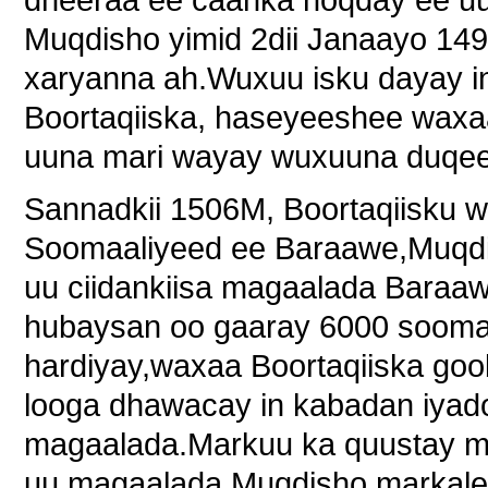
Muqdisho yimid 2dii Janaayo 14
xaryanna ah.Wuxuu isku dayay i
Boortaqiiska, haseyeeshee waxaa
uuna mari wayay wuxuuna duqe
Sannadkii 1506M, Boortaqiisku
Soomaaliyeed ee Baraawe,Muqdis
uu ciidankiisa magaalada Baraaw
hubaysan oo gaaray 6000 soomala
hardiyay,waxaa Boortaqiiska goo
looga dhawacay in kabadan iyadoo
magaalada.Markuu ka quustay m
uu magaalada Muqdisho markale