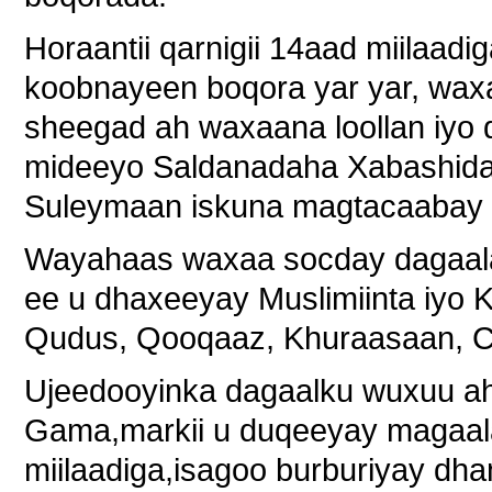
Horaantii qarnigii 14aad miilaa
koobnayeen boqora yar yar, wax
sheegad ah waxaana loollan iyo d
mideeyo Saldanadaha Xabashida 
Suleymaan iskuna magtacaabay 
Wayahaas waxaa socday dagaaladi
ee u dhaxeeyay Muslimiinta iyo Ki
Qudus, Qooqaaz, Khuraasaan, Cir
Ujeedooyinka dagaalku wuxuu ah
Gama,markii u duqeeyay magaal
miilaadiga,isagoo burburiyay d