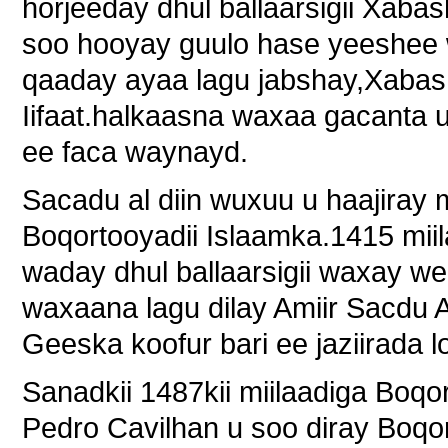
horjeeday dhul ballaarsigii Xaba
soo hooyay guulo hase yeeshee
qaaday ayaa lagu jabshay,Xabash
Iifaat.halkaasna waxaa gacanta 
ee faca waynayd.
Sacadu al diin wuxuu u haajiray
Boqortooyadii Islaamka.1415 miil
waday dhul ballaarsigii waxay w
waxaana lagu dilay Amiir Sacdu 
Geeska koofur bari ee jaziirada
Sanadkii 1487kii miilaadiga Boqo
Pedro Cavilhan u soo diray Boqor