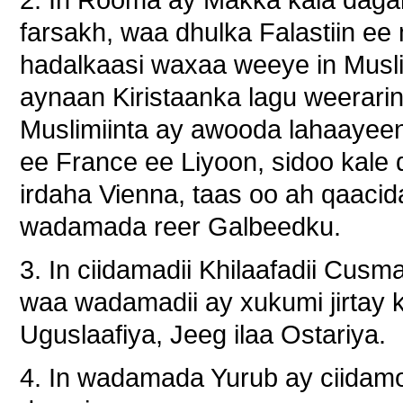
farsakh, waa dhulka Falastiin e
hadalkaasi waxaa weeye in Musli
aynaan Kiristaanka lagu weerarin
Muslimiinta ay awooda lahaayee
ee France ee Liyoon, sidoo kale
irdaha Vienna, taas oo ah qaaci
wadamada reer Galbeedku.
3. In ciidamadii Khilaafadii Cusm
waa wadamadii ay xukumi jirtay k
Uguslaafiya, Jeeg ilaa Ostariya.
4. In wadamada Yurub ay ciidamo u