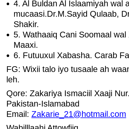
4. Al Buldan Al Islaamiyah wal a
mucaasi.Dr.M.Sayid Qulaab, D
Shakir.
5. Wathaaiq Cani Soomaal wal
Maaxi.
6. Futuuxul Xabasha. Carab Faq
FG: Wixii talo iyo tusaale ah wa
leh.
Qore: Zakariya Ismaciil Xaaji Nur
Pakistan-Islamabad
Email:
Zakarie_21@hotmail.com
Wabilllaahi Attowfiiq.