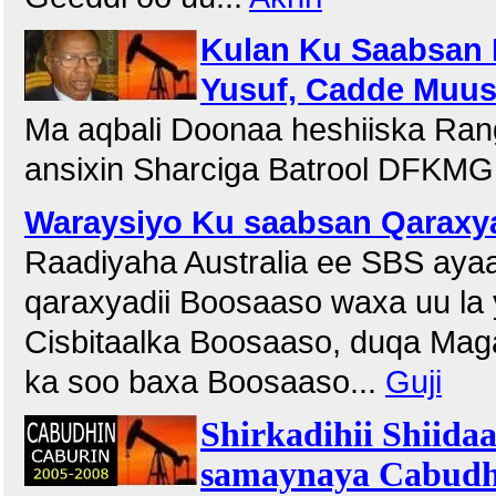
Kulan Ku Saabsan 
Yusuf, Cadde Muu
Ma aqbali Doonaa heshiiska Ra
ansixin Sharciga Batrool DFKMG
Waraysiyo Ku saabsan Qaraxya
Raadiyaha Australia ee SBS aya
qaraxyadii Boosaaso waxa uu l
Cisbitaalka Boosaaso, duqa Maga
ka soo baxa Boosaaso...
Guji
Shirkadihii Shiidaa
samaynaya Cabudh