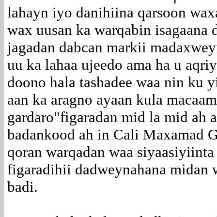
lahayn iyo danihiina qarsoon wa
wax uusan ka warqabin isagaana 
jagadan dabcan markii madaxwe
uu ka lahaa ujeedo ama ha u aqri
doono hala tashadee waa nin ku y
aan ka aragno ayaan kula macaama
gardaro"figaradan mid la mid ah
badankood ah in Cali Maxamad G
qoran warqadan waa siyaasiyiinta
figaradihii dadweynahana midan 
badi.