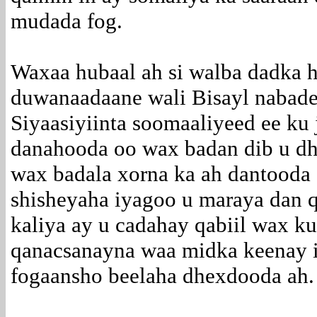
mudada fog.
Waxaa hubaal ah si walba dadka ha
duwanaadaane wali Bisayl nabade
Siyaasiyiinta soomaaliyeed ee ku 
danahooda oo wax badan dib u dhi
wax badala xorna ka ah dantooda
shisheyaha iyagoo u maraya dan qa
kaliya ay u cadahay qabiil wax k
qanacsanayna waa midka keenay i
fogaansho beelaha dhexdooda ah.