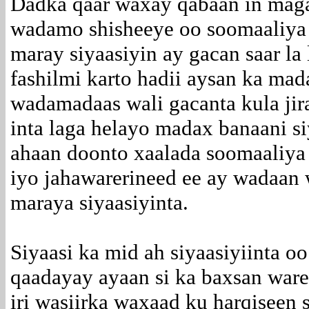
Dadka qaar waxay qabaan in mag
wadamo shisheeye oo soomaaliya d
maray siyaasiyin ay gacan saar la
fashilmi karto hadii aysan ka ma
wadamadaas wali gacanta kula jira
inta laga helayo madax banaani si
ahaan doonto xaalada soomaaliya a
iyo jahawarerineed ee ay wadaan
maraya siyaasiyinta.
Siyaasi ka mid ah siyaasiyiinta o
qaadayay ayaan si ka baxsan ware
iri wasiirka waxaad ku harqiseen 