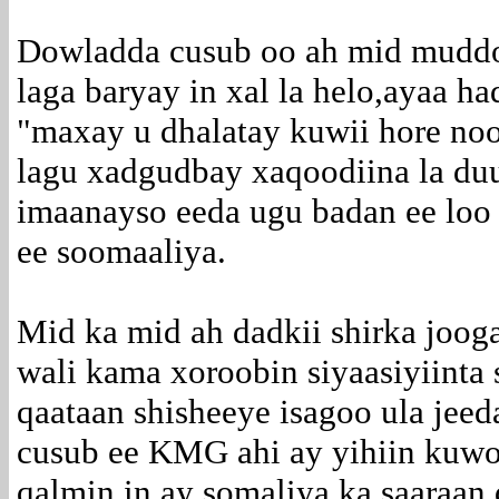
Dowladda cusub oo ah mid muddo
laga baryay in xal la helo,ayaa h
"maxay u dhalatay kuwii hore noo
lagu xadgudbay xaqoodiina la du
imaanayso eeda ugu badan ee lo
ee soomaaliya.
Mid ka mid ah dadkii shirka joogay
wali kama xoroobin siyaasiyiinta 
qaataan shisheeye isagoo ula jeed
cusub ee KMG ahi ay yihiin kuwo 
qalmin in ay somaliya ka saaraan