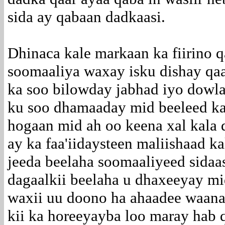
sida ay qabaan dadkaasi.
Dhinaca kale markaan ka fiirino 
soomaaliya waxay isku dishay qaa
ka soo bilowday jabhad iyo dowla
ku soo dhamaaday mid beeleed ka
hogaan mid ah oo keena xal kala
ay ka faa'iidaysteen maliishaad k
jeeda beelaha soomaaliyeed sidaa
dagaalkii beelaha u dhaxeeyay mi
waxii uu doono ha ahaadee waana 
kii ka horeeyayba loo maray hab qa