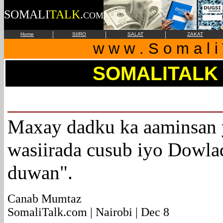
SOMALI
TALK
.
COM
|
|
|
Home
SIIRO
SALAT
ZAKAT
w w w . S o m a l i 
SOMALITALK
Maxay dadku ka aaminsan y
wasiirada cusub iyo Dowlad
duwan".
Canab Mumtaz
SomaliTalk.com | Nairobi | Dec 8