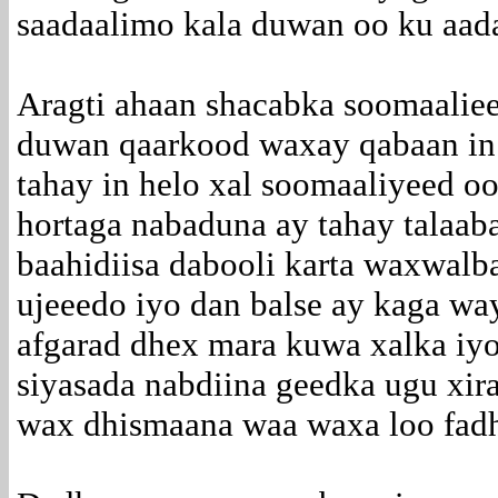
saadaalimo kala duwan oo ku aad
Aragti ahaan shacabka soomaaliee
duwan qaarkood waxay qabaan in
tahay in helo xal soomaaliyeed o
hortaga nabaduna ay tahay talaab
baahidiisa dabooli karta waxwalba
ujeeedo iyo dan balse ay kaga w
afgarad dhex mara kuwa xalka iyo
siyasada nabdiina geedka ugu xira
wax dhismaana waa waxa loo fadhi