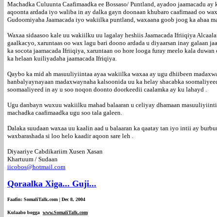
Machadka Culuunta Caafimaadka ee Bossaso/ Puntland, ayadoo jaamacadu ay k
aqoonta ardada iyo waliba in ay dalka gayn doonaan khubaro caafimaad oo wax
Gudoomiyaha Jaamacada iyo wakiilka puntland, waxaana goob joog ka ahaa m
Waxaa sidaasoo kale uu wakiilku uu lagalay heshiis Jaamacada Ifriiqiya Alcaal
gaalkacyo, xaruntaas oo wax lagu bari doono ardada u diyaarsan inay galaan j
ka socota jaamacada Ifriiqiya, xaruntaan oo hore looga furay meelo kala duwan
ka helaan kuiliyadaha jaamacada Ifriqiya.
Qaybo ka mid ah masuuliyiintaa ayaa wakiilka waxaa ay ugu dhiibeen madax
hanbalyaynayaan madaxwaynaha kalsoonida uu ka helay shacabka soomaliyeed 
soomaaliyeed in ay u soo noqon doonto doorkeedii caalamka ay ku lahayd .
Ugu danbayn wuxuu wakiilku mahad balaaran u celiyay dhamaan masuuliyiinti
machadka caafimaadka ugu soo tala galeen.
Dalaka suudaan waxaa uu kaalin aad u balaaran ka qaatay tan iyo intii ay bur
waxbarashada si loo helo kaadir aqoon sare leh .
Diyaariye Cabdikariim Xusen Xasan
Khartuum / Sudaan
iicobos@hotmail.com
Qoraalka Xiga... Guji...
Faafin: SomaliTalk.com | Dec 8, 2004
Kulaabo bogga
www.SomaliTalk.com