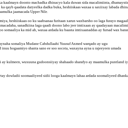
a kaalmayn doonto machadka dhinacyo kala duwan sida macalimiinta, dhamaysti
 ka qayb qaadata daryeelka dadka buka, heshiiskaas waxaa u saxiixay labada dhin
aamulka jaamacada Upper Nile.
amiya, heshiiskaas oo ku saabsanaa furitaan xarun waxbarsho oo laga furayo magaa
aamacadaha, sanadkiina laga qaadi doono labo jeer imtixaan ay qaadayaan macalimi
 oo somaaliya ka mid ah, waxaa ardada ku baasta imtixaanaddas ay fursad wax bara
waynaha somaliya Mudane Cabdullaahi Yuusuf Axmed warqado ay ugu
inuu hogaamiyo shanta sano ee soo socota, waxayna ayna u rajeeyeen umada
i ay kulmeen, wuxuuna gudoonsiiyay shahaado sharafyo ay maamulka puntland i
burtay dowladii soomaaliyeed sidii looga kaalmayn lahaa ardada soomaliyeed dhank