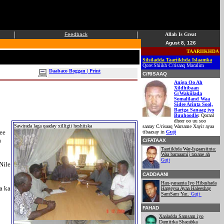
|
|
Feedback
Allah Is Great
Agust 8, 126
TAARIIKHDA ISLA
Silsiladda Taariikhda Islaamka
Qore:Shiikh C/risaaq Macalim
Daabaco Boggan | Print
C/RISAAQ
Aniga Oo Ah
Xildhibaan
G/Wakiilada
Somaliland Waa
Sidee Arinta Sool,
Bariga Sanaag iyo
Buuhoodle
:
Qoraal
dheer oo uu soo
Sawirada laga qaaday xilligii heshiiska
saaray C/risaaq Warsame Xayir ayaa
ee
tibaaxay in
Guji
a
C/FATAAX
Taariikhda War-Isgaarsiinta:
Waa barnaamij taxane ah
Guji
Nile
CADDAANI
Han-yaraanta Iyo Hibashada
a ka
Hargeysa Ayaa Haleeshay
SamSam Yar..
Guji
FAHAD
Xaaladda Samsam iyo
Damiirka Shacabka