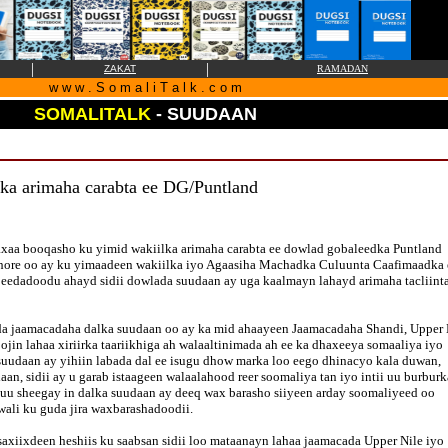
|
|
ZAKAT
RAMADAN
w w w . S o m a l i T a l k . c o m
SOMALITALK
- SUUDAAN
ilka arimaha carabta ee DG/Puntland
xaa booqasho ku yimid wakiilka arimaha carabta ee dowlad gobaleedka Puntland
ore oo ay ku yimaadeen wakiilka iyo Agaasiha Machadka Culuunta Caafimaadka 
eedadoodu ahayd sidii dowlada suudaan ay uga kaalmayn lahayd arimaha tacliint
a jaamacadaha dalka suudaan oo ay ka mid ahaayeen Jaamacadaha Shandi, Upper 
ojin lahaa xiriirka taariikhiga ah walaaltinimada ah ee ka dhaxeeya somaaliya iyo
suudaan ay yihiin labada dal ee isugu dhow marka loo eego dhinacyo kala duwan,
n, sidii ay u garab istaageen walaalahood reer soomaliya tan iyo intii uu burburk
o uu sheegay in dalka suudaan ay deeq wax barasho siiyeen arday soomaliyeed oo
wali ku guda jira waxbarashadoodii.
xiixdeen heshiis ku saabsan sidii loo mataanayn lahaa jaamacada Upper Nile iyo