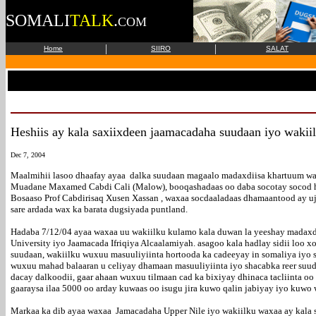
SOMALI
TALK
.
COM
|
|
Home
SIIRO
SALAT
Heshiis ay kala saxiixdeen jaamacadaha suudaan iyo waki
Dec 7, 2004
Maalmihii lasoo dhaafay ayaa dalka suudaan magaalo madaxdiisa khartuum wa
Muadane Maxamed Cabdi Cali (Malow), booqashadaas oo daba socotay socod h
Bosaaso Prof Cabdirisaq Xusen Xassan , waxaa socdaaladaas dhamaantood ay uj
sare ardada wax ka barata dugsiyada puntland.
Hadaba 7/12/04 ayaa waxaa uu wakiilku kulamo kala duwan la yeeshay madaxd
University iyo Jaamacada Ifriqiya Alcaalamiyah. asagoo kala hadlay sidii loo xo
suudaan, wakiilku wuxuu masuuliyiinta hortooda ka cadeeyay in somaliya iyo 
wuxuu mahad balaaran u celiyay dhamaan masuuliyiinta iyo shacabka reer suudaa
dacay dalkoodii, gaar ahaan wuxuu tilmaan cad ka bixiyay dhinaca tacliinta o
gaaraysa ilaa 5000 oo arday kuwaas oo isugu jira kuwo qalin jabiyay iyo kuwo 
Markaa ka dib ayaa waxaa Jamacadaha Upper Nile iyo wakiilku waxaa ay kala sa