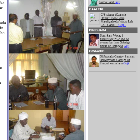
rka
Somaliland
Guji
ac
GAALERI
C/Shakuur (Gaaleri):
Dhibkii isoo Gaara
Ma'uliyadeeda Waxaa Leh
lada
Col. Cabdi ..
Guji..
in
DIRIDHABA
sho
Sam-Sam Waxay i
xasuusisay 25 cisho oo
ayaanu ku jiray Xabsiga
dhexe ee Hargeysa
Guji
C/WAAXID
Dhibaatada Gaartay Samsam
Dadweynaha Caadiga ah
Shuqul kuma laha
Guji
yo
a