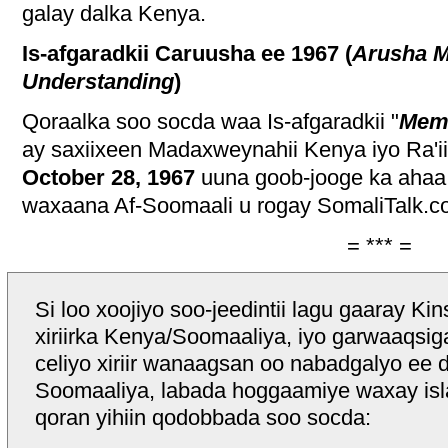
galay dalka Kenya.
Is-afgaradkii Caruusha ee 1967 (
Arusha 
Understanding
)
Qoraalka soo socda waa Is-afgaradkii "
Memo
ay saxiixeen Madaxweynahii Kenya iyo Ra'i
October 28, 1967
uuna goob-jooge ka ahaa
waxaana Af-Soomaali u rogay SomaliTalk.c
= *** =
Si loo xoojiyo soo-jeedintii lagu gaaray K
xiriirka Kenya/Soomaaliya, iyo garwaaqsig
celiyo xiriir wanaagsan oo nabadgalyo ee
Soomaaliya, labada hoggaamiye waxay isl
qoran yihiin qodobbada soo socda: