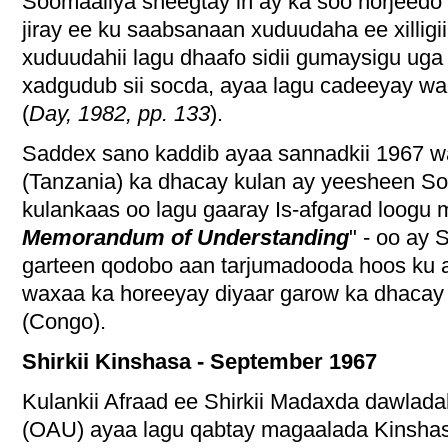
Soomaaliya sheegtay in ay ka soo horjeedo i
jiray ee ku saabsanaan xuduudaha ee xilligi
xuduudahii lagu dhaafo sidii gumaysigu uga 
xadgudub sii socda, ayaa lagu cadeeyay w
(
Day, 1982, pp. 133
).
Saddex sano kaddib ayaa sannadkii 1967 
(Tanzania) ka dhacay kulan ay yeesheen So
kulankaas oo lagu gaaray Is-afgarad loogu 
Memorandum of Understanding
" - oo ay 
garteen qodobo aan tarjumadooda hoos ku a
waxaa ka horeeyay diyaar garow ka dhaca
(Congo).
Shirkii Kinshasa - September 1967
Kulankii Afraad ee Shirkii Madaxda dawlad
(OAU) ayaa lagu qabtay magaalada Kinsha