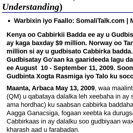
Understanding
)
Warbixin iyo Faallo: SomaliTalk.com | 
Kenya oo Cabbirkii Badda ee ay u Gudb
ay kaga baxday $9 million. Norway oo Ta
million si ay u gudbisato Cabbirka badda
Gudbisatay Go'aan ka gaarideeda lagu d
ee August 10 - September 11, 2009. Soom
Gudbinta Xogta Rasmiga iyo Talo ku soc
Maanta, Arbaca May 13, 2009
, waa maalin
(QM) u qabataya dalalka leh xeebaha in ay 
ama hordhac) ku saabsan cabbirka baddaha
Aagga Ganacsiga, fogaan xeebta ka durugs
Cabbirkaas in ay dalalku soo gudbiyaan wax
kharash aad u farabadan.