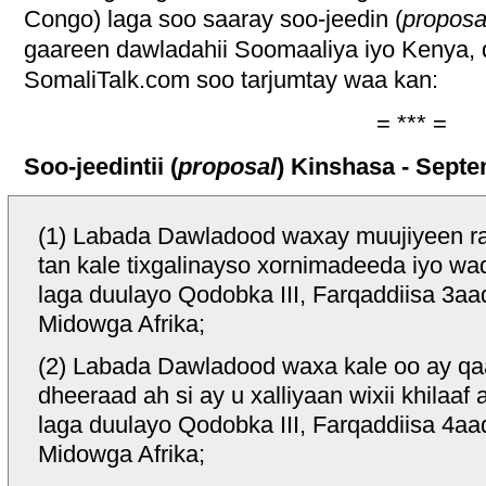
Congo) laga soo saaray soo-jeedin (
proposa
gaareen dawladahii Soomaaliya iyo Kenya, 
SomaliTalk.com soo tarjumtay waa kan:
= *** =
Soo-jeedintii (
proposal
) Kinshasa - Septe
(1) Labada Dawladood waxay muujiyeen ra
tan kale tixgalinayso xornimadeeda iyo wa
laga duulayo Qodobka III, Farqaddiisa 3aa
Midowga Afrika;
(2) Labada Dawladood waxa kale oo ay qa
dheeraad ah si ay u xalliyaan wixii khilaa
laga duulayo Qodobka III, Farqaddiisa 4aa
Midowga Afrika;