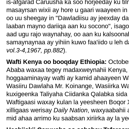
is-afgarad Caruusha ka soo horjeeday ku ti
masayrsan wixii ay hore u gaari waayeen in
oo uu sheegay in "Dawladiisu ay jeexday dari
laaban mayno dariiqa aan ku socono", isag
aad ugu rajo waynahay, oo aan ku kalsoona
samaynaynaa ay yihiin kuwo faa'iido u leh da
vol.3-4,1967, pp.882
).
Wafti Kenya oo booqday Ethiopia:
October
Ababa waxaa tegey madaxweynahii Kenya,
hoggaaminayay wafti ay kamid ahaayeen Was
Wasiiru Dawlaha Mr. Koinange, Wasiirka War
kuxigeenka Taliyaha Ciidanka Qalabka sida
Waftigaasi waxay kulan la yeesheen Boqor X
xilligaas werisay
Daily Nation
, waxyaabahii
mid ahaa arrimo ku saabsan xiriirka ay la 