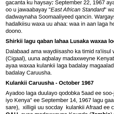
gacanta ku haysay
:
September 22, 1967 aya
oo u jawaabayay "
East African Standard
" w
dadwaynaha Soomaaliyeed qancin. Wargays
hadalkiisu waxa uu ahaa: waa in aan laga hor
doono.
Shirkii lagu qaban lahaa Lusaka waxaa l
Dalabaad ama waydiisasho ka timid ra'iisul
(Cigaal), uuna aqbalay madaxweyne Kenyatt
ayaa waxaa kulankii laga badalay magaala
badalay Caruusha.
Kulankii Caruusha - October 1967
Ayadoo laga duulayo qodobka 5aad ee soo-je
iyo Kenya" ee September 14, 1967 lagu ga
sare), xilligii uu socday kulankii Afraad e