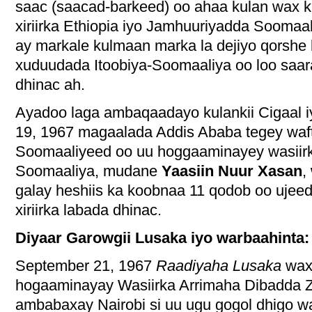
saac (saacad-barkeed) oo ahaa kulan wax k
xiriirka Ethiopia iyo Jamhuuriyadda Soomaa
ay markale kulmaan marka la dejiyo qorshe l
xuduudada Itoobiya-Soomaaliya oo loo saara
dhinac ah.
Ayadoo laga ambaqaadayo kulankii Cigaal 
19, 1967 magaalada Addis Ababa tegey waf
Soomaaliyeed oo uu hoggaaminayey wasiirk
Soomaaliya, mudane
Yaasiin Nuur Xasan
,
galay heshiis ka koobnaa 11 qodob oo ujeed
xiriirka labada dhinac.
Diyaar Garowgii Lusaka iyo warbaahinta:
September 21, 1967
Raadiyaha Lusaka
waxa
hogaaminayay Wasiirka Arrimaha Dibadda 
ambabaxay Nairobi si uu ugu gogol dhigo 