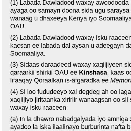
(1) Labada Dawladood waxay awoodooda 
ayaga oo samayn doona sida ugu saraysa si 
wanaag u dhaxeeya Kenya iyo Soomaaliya,
OAU.
(2) Labada Dawladood waxay isku raaceen 
kacsan ee labada dal aysan u adeegayn d
Soomaaliya.
(3) Sidaas daraadeed waxay xaqiijiyeen sid
qaraarkii shirkii OAU ee
Kinshasa
, kaas o
lifaaqay Qoraalkan is-afgaradka ee
Memora
(4) Si loo fududeeyo xal degdeg ah oo laga
xaqiijiyo jiritaanka xiririir wanaagsan oo 
waxay isku raaceen:
(a) In la dhawro nabadgalyada iyo amniga
ayadoo la iska ilaalinayo burburinta nafta 