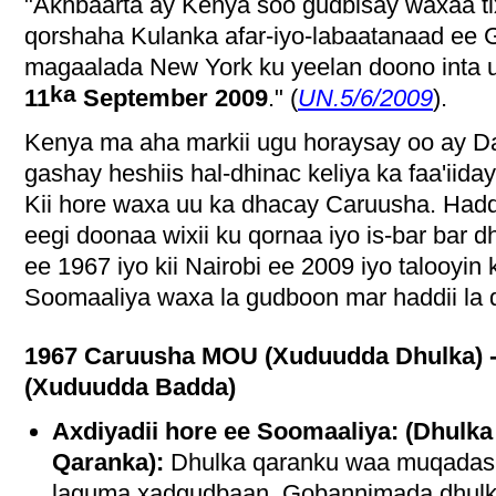
"Akhbaarta ay Kenya soo gudbisay waxaa ti
qorshaha Kulanka afar-iyo-labaatanaad ee
magaalada New York ku yeelan doono inta
ka
11
September 2009
." (
UN.5/6/2009
).
Kenya ma aha markii ugu horaysay oo ay D
gashay heshiis hal-dhinac keliya ka faa'iida
Kii hore waxa uu ka dhacay Caruusha. Ha
eegi doonaa wixii ku qornaa iyo is-bar bar d
ee 1967 iyo kii Nairobi ee 2009 iyo talooyi
Soomaaliya waxa la gudboon mar haddii la 
1967 Caruusha MOU (Xuduudda Dhulka) -
(Xuduudda Badda)
Axdiyadii hore ee Soomaaliya: (Dhulka
Qaranka):
Dhulka qaranku waa muqadas
laguma xadgudbaan. Gobannimada dhul