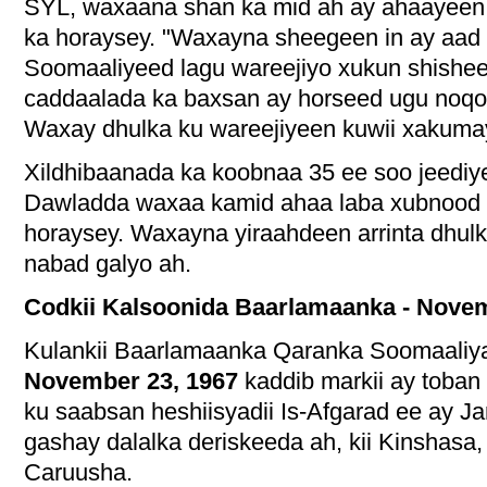
SYL, waxaana shan ka mid ah ay ahaayeen W
ka horaysey. "Waxayna sheegeen in ay aad u
Soomaaliyeed lagu wareejiyo xukun shisheey
caddaalada ka baxsan ay horseed ugu noqotay
Waxay dhulka ku wareejiyeen kuwii xakuma
Xildhibaanada ka koobnaa 35 ee soo jeedi
Dawladda waxaa kamid ahaa laba xubnood o
horaysey. Waxayna yiraahdeen arrinta dhulka
nabad galyo ah.
Codkii Kalsoonida Baarlamaanka - Novem
Kulankii Baarlamaanka Qaranka Soomaaliy
November 23, 1967
kaddib markii ay toba
ku saabsan heshiisyadii Is-Afgarad ee ay 
gashay dalalka deriskeeda ah, kii Kinshasa, 
Caruusha.