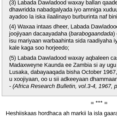
(3) Labada Dawladood waxay ballan qaadee
dhawridda nabadgalyada iyo amniga xudu
ayadoo la iska ilaalinayo burburinta naf bi
(4) Waxaa intaas dheer, Labada Dawladood
joojiyaan dacaayadaha (
barabogaandada
)
isu mariyaan warbaahinta sida raadiyaha 
kale kaga soo horjeedo;
(5) Labada Dawladood waxay aqbaleen ca
Madaxweyne Kaunda ee Zambia si ay ugu
Lusaka, dabayaaqada bisha October 1967, s
u xoojiyaan, oo u sii adkeeyaan dhammaa
- (Africa Research Bulletin, vol.3-4, 1967,
= *** =
Heshiiskaas hordhaca ah markii la isla gaa