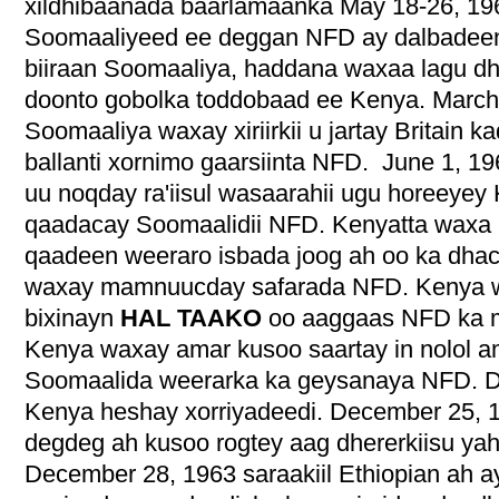
xildhibaanada baarlamaanka May 18-26, 19
Soomaaliyeed ee deggan NFD ay dalbadeen 
biiraan Soomaaliya, haddana waxaa lagu 
doonto gobolka toddobaad ee Kenya. March
Soomaaliya waxay xiriirkii u jartay Britain k
ballanti xornimo gaarsiinta NFD. June 1, 
uu noqday ra'iisul wasaarahii ugu horeeye
qaadacay Soomaalidii NFD. Kenyatta waxa 
qaadeen weeraro isbada joog ah oo ka dha
waxay mamnuucday safarada NFD. Kenya w
bixinayn
HAL TAAKO
oo aaggaas NFD ka m
Kenya waxay amar kusoo saartay in nolol a
Soomaalida weerarka ka geysanaya NFD. 
Kenya heshay xorriyadeedi. December 25, 
degdeg ah kusoo rogtey aag dhererkiisu ya
December 28, 1963 saraakiil Ethiopian ah a