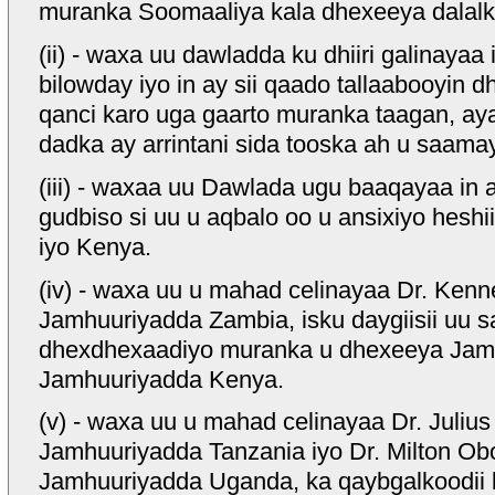
muranka Soomaaliya kala dhexeeya dalalk
(ii) - waxa uu dawladda ku dhiiri galinayaa
bilowday iyo in ay sii qaado tallaabooyin d
qanci karo uga gaarto muranka taagan, ay
dadka ay arrintani sida tooska ah u saama
(iii) - waxaa uu Dawlada ugu baaqayaa in
gudbiso si uu u aqbalo oo u ansixiyo heshii
iyo Kenya.
(iv) - waxa uu u mahad celinayaa Dr. Ke
Jamhuuriyadda Zambia, isku daygiisii uu 
dhexdhexaadiyo muranka u dhexeeya Jamh
Jamhuuriyadda Kenya.
(v) - waxa uu u mahad celinayaa Dr. Juli
Jamhuuriyadda Tanzania iyo Dr. Milton O
Jamhuuriyadda Uganda, ka qaybgalkoodii 