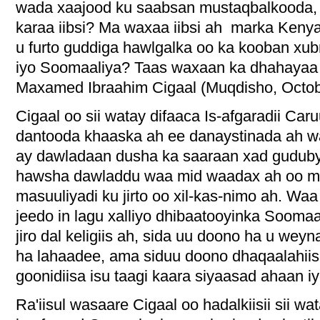
wada xaajood ku saabsan mustaqbalkooda,
karaa iibsi? Ma waxaa iibsi ah marka Keny
u furto guddiga hawlgalka oo ka kooban xu
iyo Soomaaliya? Taas waxaan ka dhahayaa ma
Maxamed Ibraahim Cigaal (Muqdisho, Octob
Cigaal oo sii watay difaaca Is-afgaradii Ca
dantooda khaaska ah ee danaystinada ah wa
ay dawladaan dusha ka saaraan xad gudubyo 
hawsha dawladdu waa mid waadax ah oo muu
masuuliyadi ku jirto oo xil-kas-nimo ah. Waa
jeedo in lagu xalliyo dhibaatooyinka Soomaa
jiro dal keligiis ah, sida uu doono ha u w
ha lahaadee, ama siduu doono dhaqaalahii
goonidiisa isu taagi kaara siyaasad ahaan i
Ra'iisul wasaare Cigaal oo hadalkiisii sii w