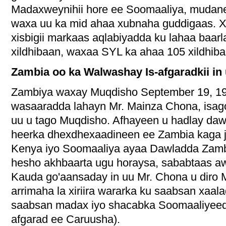
Madaxweynihii hore ee Soomaaliya, muda
waxa uu ka mid ahaa xubnaha guddigaas. 
xisbigii markaas aqlabiyadda ku lahaa baar
xildhibaan, waxaa SYL ka ahaa 105 xildhiba
Zambia oo ka Walwashay Is-afgaradkii in
Zambiya waxay Muqdisho September 19, 196
wasaaradda lahayn Mr. Mainza Chona, isag
uu u tago Muqdisho. Afhayeen u hadlay daw
heerka dhexdhexaadineen ee Zambia kaga j
Kenya iyo Soomaaliya ayaa Dawladda Zambi
hesho akhbaarta ugu horaysa, sababtaas
Kauda go'aansaday in uu Mr. Chona u diro 
arrimaha la xiriira wararka ku saabsan xaal
saabsan madax iyo shacabka Soomaaliyeed o
afgarad ee Caruusha).