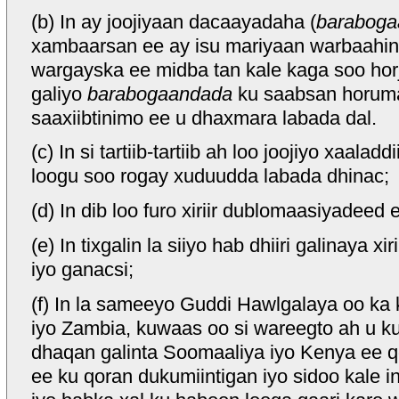
(b) In ay joojiyaan dacaayadaha (
baraboga
xambaarsan ee ay isu mariyaan warbaahint
wargayska ee midba tan kale kaga soo horje
galiyo
barabogaandada
ku saabsan horumari
saaxiibtinimo ee u dhaxmara labada dal.
(c) In si tartiib-tartiib ah loo joojiyo xaal
loogu soo rogay xuduudda labada dhinac;
(d) In dib loo furo xiriir dublomaasiyadeed
(e) In tixgalin la siiyo hab dhiiri galinaya x
iyo ganacsi;
(f) In la sameeyo Guddi Hawlgalaya oo k
iyo Zambia, kuwaas oo si wareegto ah u k
dhaqan galinta Soomaaliya iyo Kenya ee 
ee ku qoran dukumiintigan iyo sidoo kale 