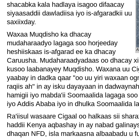
shacabka kala hadlaya isagoo difaacay
siyaasaddii dawladiisa iyo is-afgaradkii uu
saxiixday.
Waxaa Muqdisho ka dhacay
mudaharaadyo lagaga soo horjeeday
A
heshiiskaas is-afgarad ee ka dhacay
Caruusha. Mudaharaadyadaas oo dhacay xilli
kusoo laabanayey Muqdisho. Waxana uu Cigaal
yaabay in dadka qaar "oo uu yiri waxaan og
raqiis ah" in ay isku dayayaan in dadwayna
hamigii iyo mabda'ii Soomaalida lagaga so
iyo Addis Ababa iyo in dhulka Soomaalida la
Ra'iisul wasaare Cigaal oo halkaas sii shar
haddii Kenya aqbashay in ay nabad galina
dhaqan NFD, isla markaasna albaabadu u fu