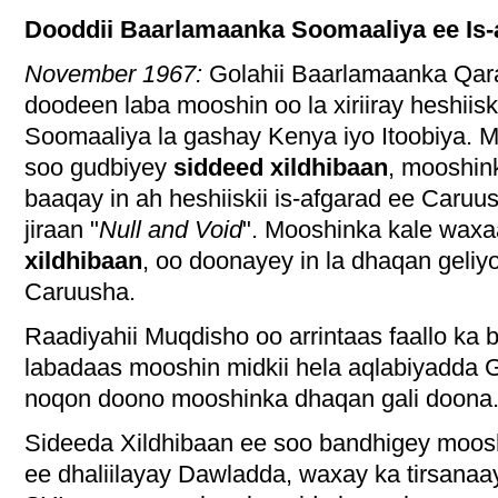
Dooddii Baarlamaanka Soomaaliya ee Is-
November 1967:
Golahii Baarlamaanka Qar
doodeen laba mooshin oo la xiriiray heshiisk
Soomaaliya la gashay Kenya iyo Itoobiya.
soo gudbiyey
siddeed xildhibaan
, mooshin
baaqay in ah heshiiskii is-afgarad ee Caru
jiraan "
Null and Void
". Mooshinka kale wax
xildhibaan
, oo doonayey in la dhaqan geliyo
Caruusha.
Raadiyahii Muqdisho oo arrintaas faallo ka 
labadaas mooshin midkii hela aqlabiyadda
noqon doono mooshinka dhaqan gali doona
Sideeda Xildhibaan ee soo bandhigey moos
ee dhaliilayay Dawladda, waxay ka tirsanaa