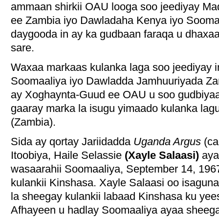
ammaan shirkii OAU looga soo jeediyay M
ee Zambia iyo Dawladaha Kenya iyo Sooma
daygooda in ay ka gudbaan faraqa u dhaxa
sare.
Waxaa markaas kulanka laga soo jeediyay 
Soomaaliya iyo Dawladda Jamhuuriyada Zam
ay Xoghaynta-Guud ee OAU u soo gudbiyaan
gaaray marka la isugu yimaado kulanka lag
(Zambia).
Sida ay qortay Jariidadda
Uganda Argus
(ca
Itoobiya, Haile Selassie
(Xayle Salaasi)
ayaa
wasaarahii Soomaaliya, September 14, 196
kulankii Kinshasa. Xayle Salaasi oo isagu
la sheegay kulankii labaad Kinshasa ku yee
Afhayeen u hadlay Soomaaliya ayaa sheegay