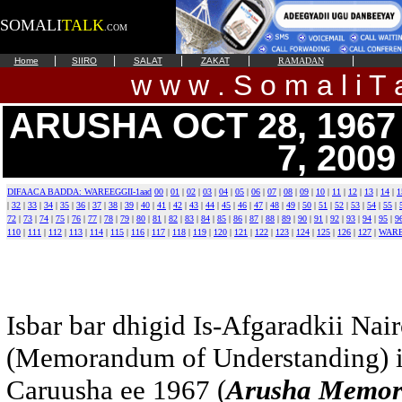
SOMALI
TALK
.COM
|
|
|
|
|
Home
SIIRO
SALAT
ZAKAT
RAMADAN
w w w . S o m a l i T a
ARUSHA OCT 28, 1967
7, 2009
DIFAACA BADDA: WAREEGGII-1aad
00
|
01
|
02
|
03
|
04
|
05
|
06
|
07
|
08
|
09
|
10
|
11
|
12
|
13
|
14
|
1
|
32
|
33
|
34
|
35
|
36
|
37
|
38
|
39
|
40
|
41
|
42
|
43
|
44
|
45
|
46
|
47
|
48
|
49
|
50
|
51
|
52
|
53
|
54
|
55
|
72
|
73
|
74
|
75
|
76
|
77
|
78
|
79
|
80
|
81
|
82
|
83
|
84
|
85
|
86
|
87
|
88
|
89
|
90
|
91
|
92
|
93
|
94
|
95
|
9
110
|
111
|
112
|
113
|
114
|
115
|
116
|
117
|
118
|
119
|
120
|
121
|
122
|
123
|
124
|
125
|
126
|
127
|
WAR
Isbar bar dhigid Is-Afgaradkii Nai
(Memorandum of Understanding) i
Caruusha ee 1967 (
Arusha Memor