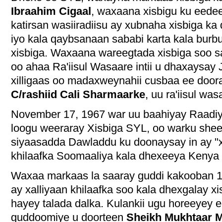
Ibraahim Cigaal
,
waxaana xisbigu ku eedee
katirsan wasiiradiisu ay xubnaha xisbiga ka
iyo kala qaybsanaan sababi karta kala burbu
xisbiga. Waxaana wareegtada xisbiga soo s
oo ahaa Ra'iisul Wasaare intii u dhaxaysay 
xilligaas oo madaxweynahii cusbaa ee door
C/rashiid Cali Sharmaarke
, uu ra'iisul wa
November 17, 1967 war uu baahiyay Raadiy
loogu weeraray Xisbiga SYL, oo warku shee
siyaasadda Dawladdu ku doonaysay in ay "x
khilaafka Soomaaliya kala dhexeeya Kenya i
Waxaa markaas la saaray guddi kakooban 19
ay xalliyaan khilaafka soo kala dhexgalay x
hayey talada dalka. Kulankii ugu horeeyey
guddoomiye u doorteen
Sheikh Mukhtaar 