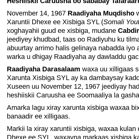
Heshiiskii Caruusha oo sababay Tafaraa
November 14, 1967
Raadiyaha Muqdisho
w
Xaruntii Dhexe ee Xisbiga SYL (
Somali You
xoghayahii guud ee xisbiga, mudane
Cabdir
jeediyey khudbad, taas oo Radiyuhu ku til
abuurtay arrimo halis gelinaya nabadda iyo
warka u dhigay Raadiyaha ay dawladdu gac
Raadiyaha Darasalaam
waxa uu xilligaas s
Xarunta Xisbiga SYL ay ka dambaysay kaddi
Xuseen uu November 12, 1967 jeediyay had
heshiiskii Caruusha ee Soomaaliya la gash
Amarka lagu xiray xarunta xisbiga waxaa b
banaadir ee xilligaas.
Markii la xiray xaruntii xisbiga, waxaa kul
Dhexe ee SYL, waxayna markaas xisbiga 