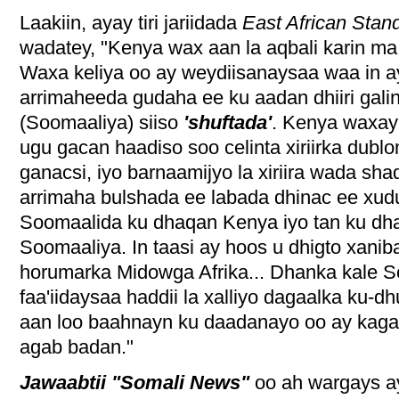
Laakiin, ayay tiri jariidada
East African Stan
wadatey, "Kenya wax aan la aqbali karin m
Waxa keliya oo ay weydiisanaysaa waa in ay 
arrimaheeda gudaha ee ku aadan dhiiri galin
(Soomaaliya) siiso
'shuftada'
. Kenya waxay
ugu gacan haadiso soo celinta xiriirka dublo
ganacsi, iyo barnaamijyo la xiriira wada sh
arrimaha bulshada ee labada dhinac ee xud
Soomaalida ku dhaqan Kenya iyo tan ku d
Soomaaliya. In taasi ay hoos u dhigto xani
horumarka Midowga Afrika... Dhanka kale 
faa'iidaysaa haddii la xalliyo dagaalka ku-
aan loo baahnayn ku daadanayo oo ay kaga
agab badan."
Jawaabtii "Somali News"
oo ah wargays 