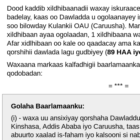
Dood kaddib xildhibaanadii waxay iskuraac
badelay, kaas oo Dawladda u ogolaanayey in 
soo bilowday Kulankii OAU (Caruusha). Mar
xildhibaan ayaa ogolaadan, 1 xildhibaana wa
Afar xidlhibaan oo kale oo qaadacay ama k
qorshihii dawlada lagu gudbiyey (
89 HAA i
Waxaana markaas kalfadhigii baarlamaanka 
qodobadan:
= *** =
Golaha Baarlamaanku:
(i) - waxa uu ansixiyay qorshaha Dawladdu
Kinshasa, Addis Ababa iyo Caruusha, taas
abuurto xaalad is-faham iyo kalsooni si na