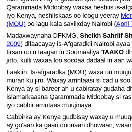
Qarammada Midoobay waxaa heshiis is-af
iyo Kenya, heshiiskaas oo loogu yeeray
Mem
(MOU)
oo lagu kala saxiixday Nairobi (
April
Madaxwaynaha DFKMG,
Sheikh Sahriif S
2009
) difaacayay
is-Afgaradkii Nairobi ayaa
tirsan oo u taagan in Soomaaliya
TAAKO
dh
jirto, kulli waxaa loo socdaa dadaal in aan 
Laakiin, Is-afgaradka (MOU) waxa uu muuj
muran ku jiro. Waxay arrintaasi si cad u so
Kenya ay si bareer ah u cabiratay gudaha 
islamarkaasna Qarammada Midoobay si rasm
iyo cabbir arrintaas muujinaya.
Cabbirka ay Kenya gudbisay waxay u muu
ay go'aan ka gaari doonaan dhowaan, waana