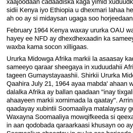
xaajoodaan cadaadiska kaga yimid xuduud
sidii Kenya iyo Ethiopia u dhexmari lahaa he
ah oo ay si midaysan ugaga soo horjeedaa
February 1964 Kenya waxay ururka OAU waydi
hayey ee NFD ay dhexdhexaadin ka sameey
waxba kama socon xilligaas.
Ururka Midowga Afrika markii la asaasay kad
sameeyo qaraar sheegaya in xuduudahii Afrik
tageen Gumaystayaashii. Shirkii Ururka Mi
Qaahira July 21, 1964 ayaa mabda' ahaan w
dalalka Afrika ay ballan qaadaan "inay tixga
ahaayeen markii xornimada la qaatay". Arrin
qaadayay xubintii Soomaaliya matalaysay g
Waxayna Soomaaliya mowqifkeeda si qeexa
in aan qodobada qaraarkaasi khusayn oo a