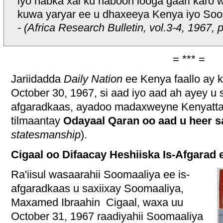
iyo habka xal ku haboon looga gaari kar
kuwa yaryar ee u dhaxeeya Kenya iyo Soo
- (Africa Research Bulletin, vol.3-4, 1967, 
= *** =
Jariidadda
Daily Nation
ee Kenya faallo ay k
October 30, 1967, si aad iyo aad ah ayey u
afgaradkaas, ayadoo madaxweyne Kenyatta i
tilmaantay
Odayaal Qaran oo aad u heer s
statesmanship
).
Cigaal oo Difaacay Heshiiska Is-Afgarad 
Ra'iisul wasaarahii Soomaaliya ee is-
afgaradkaas u saxiixay Soomaaliya,
Maxamed Ibraahin Cigaal, waxa uu
October 31, 1967 raadiyahii Soomaaliya