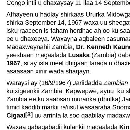
Congo intii u dhaxaysay 11 ilaa 14 Septemb
Afhayeen u hadlay shirkaas Ururka Midowga
shirka September 14, 1967 waxa uu sheega
isku raaceen is-faham hordhac ah oo ku s
ee u dhaxeeya. Waxayna aqbaleen casumaad
Madaxweynahii Zambia,
Dr. Kenneth Kaun
yeeshaan magaalada
Lusaka
(Zambia) dab
1967
, si ay isla meel dhigaan faraqa u dha
asaasaan xiriir wada shaqayn.
Waraysi ay (16/9/1967) Jariidadda
Zambian 
ku xigeenkii Zambia, Kapwepwe, ayuu ku s
Zambia ee ku saabsan muranka (dhulka) J
timid kaddib markii ra'iisul wasaaraha Soom
[3]
Cigaal
uu arrinta la soo qaabilay madax
Waxaa gabagabadii kulankii magaalada
Kin