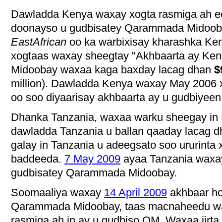
Dawladda Kenya waxay xogta rasmiga ah e
doonayso u gudbisatey Qarammada Midoo
EastAfrican
oo ka warbixisay kharashka Ken
xogtaas waxay sheegtay "Akhbaarta ay Ke
Midoobay waxaa kaga baxday lacag dhan
$
million). Dawladda Kenya waxay May 2006 x
oo soo diyaarisay akhbaarta ay u gudbiye
Dhanka Tanzania, waxaa warku sheegay in
dawladda Tanzania u ballan qaaday lacag 
galay in Tanzania u adeegsato soo ururinta
baddeeda.
7 May 2009
ayaa Tanzania waxay
gudbisatey Qarammada Midoobay.
Soomaaliya waxay
14 April 2009
akhbaar ho
Qarammada Midoobay, taas macnaheedu waa
rasmiga ah in ay u gudbiso QM. Waxaa jirta i