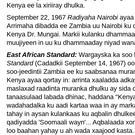
Kenya ee la xiriiray dhulka.
September 22, 1967
Radiyaha Nairobi
ayaa 
Arrimaha dibadda ee Zambia uu Nairobi ku q
Kenya Dr. Mungai. Markii kulanku dhammaa
muujiyeen in uu ku dhammaaday niyad wan
East African Standard:
Wargayska ka soo 
Standard
(Cadadkii September 14, 1967) oo
soo-jeedintii Zambia ee ku saabsanaa mura
Kenya ayaa qortay in: arrinta xaaladda adka
maslaxad raadinta muranka dhulku ay sida 
tanaasulaad labada dhinac, haddana "Kenya
wadahadalka ku aadi kartaa waa in ay marka
tahay in aysan kulankaas ku aqbalin dhulk
qadiyadda 'Soomaali wayn'... Aqbalaada xo
loo baahan yahay u ah wada xaajood kasta..