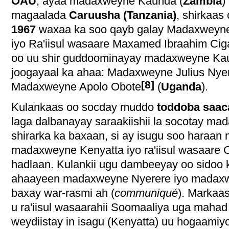
OAU
, ayaa madaxweyne Kaunda (
Zambia
)
magaalada
Caruusha (Tanzania)
, shirkaas
1967
waxaa ka soo qayb galay Madaxweyn
iyo Ra'iisul wasaare Maxamed Ibraahim Ciga
oo uu shir guddoominayay madaxweyne Kau
joogayaal ka ahaa: Madaxweyne Julius Nye
[8]
Madaxweyne Apolo Obote
(
Uganda
).
Kulankaas oo socday muddo
toddoba saac
laga dalbanayay saraakiishii la socotay ma
shirarka ka baxaan, si ay isugu soo haraa
madaxweyne Kenyatta iyo ra'iisul wasaare C
hadlaan. Kulankii ugu dambeeyay oo sidoo 
ahaayeen madaxweyne Nyerere iyo madaxw
baxay war-rasmi ah (
communiqué
). Markaa
u ra'iisul wasaarahii Soomaaliya uga mahad 
weydiistay in isagu (Kenyatta) uu hogaamiy