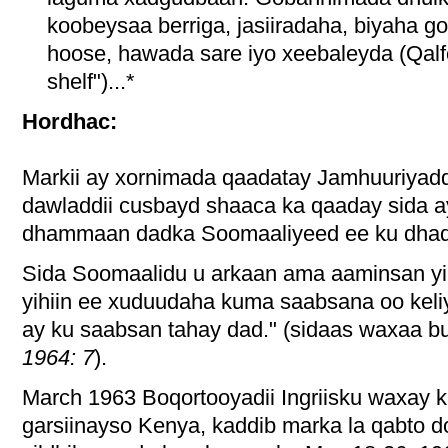
koobeysaa berriga, jasiiradaha, biyaha g
hoose, hawada sare iyo xeebaleyda (Qalf
shelf")...*
Hordhac:
Markii ay xornimada qaadatay Jamhuuriyad
dawladdii cusbayd shaaca ka qaaday sida a
dhammaan dadka Soomaaliyeed ee ku dhaq
Sida Soomaalidu u arkaan ama aaminsan yih
yihiin ee xuduudaha kuma saabsana oo keliy
ay ku saabsan tahay dad." (sidaas waxaa b
1964: 7
).
March 1963 Boqortooyadii Ingriisku waxay 
garsiinayso Kenya, kaddib marka la qabto 