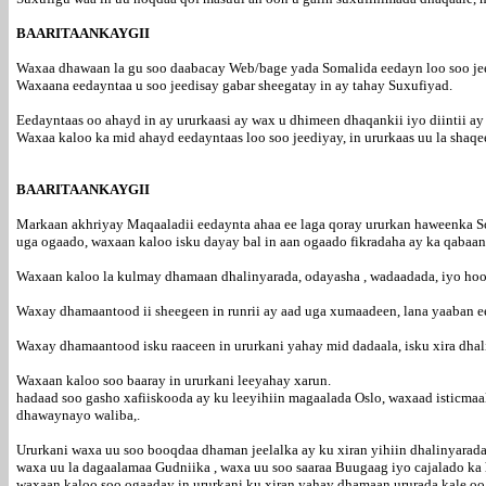
BAARITAANKAYGII
Waxaa dhawaan la gu soo daabacay Web/bage yada Somalida eedayn loo soo je
Waxaana eedayntaa u soo jeedisay gabar sheegatay in ay tahay Suxufiyad.
Eedayntaas oo ahayd in ay ururkaasi ay wax u dhimeen dhaqankii iyo diintii a
Waxaa kaloo ka mid ahayd eedayntaas loo soo jeediyay, in ururkaas uu la shaqe
BAARITAANKAYGII
Markaan akhriyay Maqaaladii eedaynta ahaa ee laga qoray ururkan haweenka So
uga ogaado, waxaan kaloo isku dayay bal in aan ogaado fikradaha ay ka qaba
Waxaan kaloo la kulmay dhamaan dhalinyarada, odayasha , wadaadada, iyo hooy
Waxay dhamaantood ii sheegeen in runrii ay aad uga xumaadeen, lana yaaban e
Waxay dhamaantood isku raaceen in ururkani yahay mid dadaala, isku xira dhal
Waxaan kaloo soo baaray in ururkani leeyahay xarun.
hadaad soo gasho xafiiskooda ay ku leeyihiin magaalada Oslo, waxaad isticmaali
dhawaynayo waliba,.
Ururkani waxa uu soo booqdaa dhaman jeelalka ay ku xiran yihiin dhalinyarad
waxa uu la dagaalamaa Gudniika , waxa uu soo saaraa Buugaag iyo cajalado ka
waxaan kaloo soo ogaaday in ururkani ku xiran yahay dhamaan ururada kale oo 