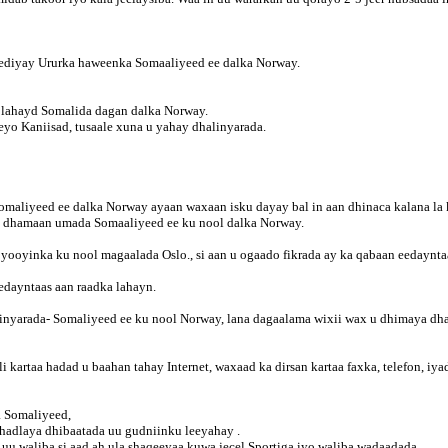
ediyay Ururka haweenka Somaaliyeed ee dalka Norway.
y lahayd Somalida dagan dalka Norway.
eyo Kaniisad, tusaale xuna u yahay dhalinyarada.
maliyeed ee dalka Norway ayaan waxaan isku dayay bal in aan dhinaca kalana la 
an dhamaan umada Somaaliyeed ee ku nool dalka Norway.
ooyinka ku nool magaalada Oslo., si aan u ogaado fikrada ay ka qabaan eedayntaa
edayntaas aan raadka lahayn.
inyarada- Somaliyeed ee ku nool Norway, lana dagaalama wixii wax u dhimaya dhaq
 kartaa hadad u baahan tahay Internet, waxaad ka dirsan kartaa faxka, telefon, i
a Somaliyeed,
 hadlaya dhibaatada uu gudniinku leeyahay .
uu waliba si aad ah ula shaqeeyaa kuwa jecel Sportiga iyo waliba wadaadada.