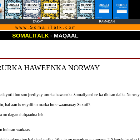
|
|
ZAKAT
RAMADAN
w w w . S o m a l i T a l k . c o m
SOMALITALK
- MAQAAL
URURKA HAWEENKA NORWAY
edayntii loo soo jeediyay ururka haweenka Somaliyeed ee ka dhisan dalka Norway
in, bal aan is waydiino marka hore waamaxay Suxufi?.
ga oo dagan dulqaadna leh.
on hubsan warkaas.
dab takoor iyo kala jeclaysiba. Waa in uu wararkan uu qorayo 2-5 jeer hubsadaa in