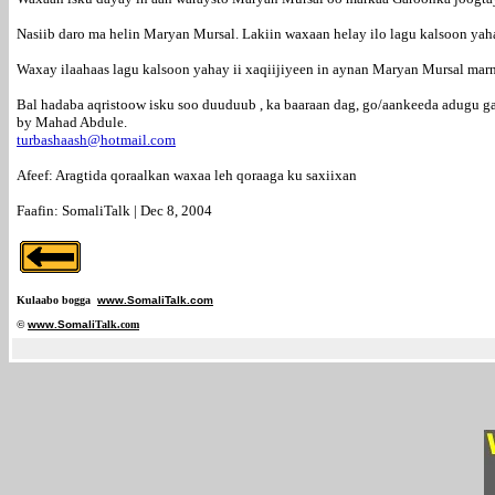
Nasiib daro ma helin Maryan Mursal. Lakiin waxaan helay ilo lagu kalsoon ya
Waxay ilaahaas lagu kalsoon yahay ii xaqiijiyeen in aynan Maryan Mursal mar
Bal hadaba aqristoow isku soo duuduub , ka baaraan dag, go/aankeeda adugu ga
by Mahad Abdule.
turbashaash@hotmail.com
Afeef: Aragtida qoraalkan waxaa leh qoraaga ku saxiixan
Faafin: SomaliTalk | Dec 8, 2004
Kulaabo bogga
www.SomaliTalk.com
©
www.Somali
Talk.com