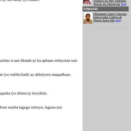
ayaanu ku jiray Xabsiga
dhexe ee Hargeysa
Guji
C/WAAXID
Dhibaatada Gaartay Samsam
Dadweynaha Caadiga ah
Shuqul kuma laha
Guji
kulmo si aan fikrada ay ka qabaan eedayntaa wax
s iyo waliba hadii ay akhriyeen maqaalkaas.
anka iyo diinta ay leeyihiin.
yadoon waxba lagugu xireeyn, laguna soo