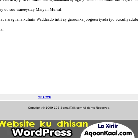
hay oo soo wareeystay Maryan Mursal.
naba arag lana kulmin Waddaado intii ay garoonka joogeen iyada iyo Suxufiyadub
ar.
SEARCH
Copyright © 1999-126 SomaliTalk.com All rights Reserved.