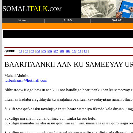
SOMALI
TALK
.
COM
|
|
Home
SIIRO
SALAT
QURBE
:::
01
|
02
|
03
|
04
|
05
|
06
|
07
|
08
|
09
|
10
|
11
|
12
|
BAARITAANKII AAN KU SAMEEYAY 
Mahad Abdule.
turbashaash@hotmail.com
Akhristoow ii ogolaaw in aan kuu soo bandhigo baaritaankii aan ku sameeyay e
Intaanan hadaba aragtidayda ku waajahan baaritaanka- eedayntaas aanan bilaab
Suxufi waa qofka isku taxalujiya in uu baaro warar iyo fikrado kala duwan , isa
Suxufigu ma aha in uu hal dhinac uun warka ka soo helo.
Suxufigu marnaba ma aha in uu qoro war aan jirin, mana aha in uu qoro isaga o
Suxufigu waa in uu noqdaa qof masuul ah oon u galin suxufinimada dhaqaale, mi