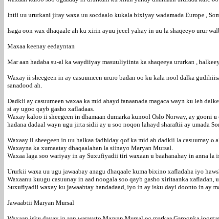
Intii uu ururkani jiray waxa uu socdaalo kukala bixiyay wadamada Europe , Som
Isaga oon wax dhaqaale ah ku xirin ayuu jecel yahay in uu la shaqeeyo urur wa
Maxaa keenay eedayntan
Mar aan hadaba su-al ka waydiiyay masuuliyiinta ka shaqeeya ururkan , halkeey
Waxay ii sheegeen in ay casuumeen ururo badan oo ku kala nool dalka gudihii
sanadood ah.
Dadkii ay casuumeen waxaa ka mid ahayd fanaanada magaca wayn ku leh dalkeen
si ay ugoo qayb gasho xafladaas.
Waxay kaloo ii sheegeen in dhamaan dumarka kunool Oslo Norway, ay gooni u 
hadana dadaal wayn ugu jirta sidii ay u soo noqon lahayd sharaftii ay umada S
Waxaay ii sheegeen in uu halkaa fadhiday qof ka mid ah dadkii la casuumay o 
Waxayna ka xumaatay dhaqaalahan la siinayo Maryan Mursal.
Waxaa laga soo wariyay in ay Suxufiyadii tiri waxaan u baahanahay in anna la i
Ururkii waxa uu ugu jawaabay anagu dhaqaale kuma bixino xafladaha iyo ha
Waxaanu kuugu casuunay in aad noogala soo qayb gasho xiritaanka xafladan, un
Suxufiyadii waxay ku jawaabtay handadaad, iyo in ay isku dayi doonto in ay mag
Jawaabtii Maryan Mursal
Waxaan isku dayay in aan waraysto Maryan Mursal oo markaa Garoonka joogtay.