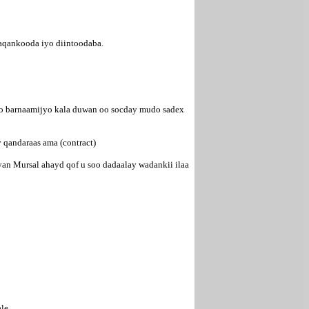
haqankooda iyo diintoodaba.
iyo barnaamijyo kala duwan oo socday mudo sadex
 qandaraas ama (contract)
an Mursal ahayd qof u soo dadaalay wadankii ilaa
le.