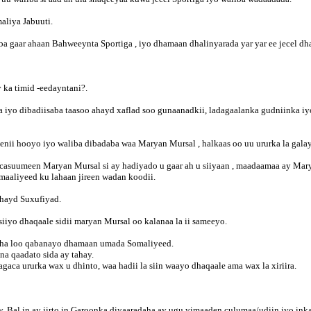
aliya Jabuuti.
lba gaar ahaan Bahweeynta Sportiga , iyo dhamaan dhalinyarada yar yar ee jecel d
 ka timid -eedayntani?.
sa iyo dibadiisaba taasoo ahayd xaflad soo gunaanadkii, ladagaalanka gudniinka 
ii hooyo iyo waliba dibadaba waa Maryan Mursal , halkaas oo uu ururka la galay
casuumeen Maryan Mursal si ay hadiyado u gaar ah u siiyaan , maadaamaa ay Mary
omaaliyeed ku lahaan jireen wadan koodii.
ahayd Suxufiyad.
siiyo dhaqaale sidii maryan Mursal oo kalanaa la ii sameeyo.
wsha loo qabanayo dhamaan umada Somaliyeed.
a qaadato sida ay tahay.
aca ururka wax u dhinto, waa hadii la siin waayo dhaqaale ama wax la xiriira.
 Bal in ay jirto in Garoonka diyaaradaha ay ugu yimaaden culumaa/udiin iyo inka