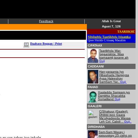
|
|
Feedback
Allah Is Great
Agust 7, 126
TAARIIKHDA ISL
Silsiladda Taariikhda Islaamka
Qore:Shiikh C/risaaq Macalim
Daabaco Boggan | Print
C/FATAAX
Taariikhda War-
Isgaarsiinta: Waa
barnaamij taxane ah
Guji
CADDAANI
Han-yaraanta Iyo
Hibashada Hargeysa
Ayaa Haleeshay
SamSam Yar..
Guji
FAHAD
Xaaladda Samsam iyo
.
Damiirka Shacabka
Somaliland
Guji
GAALERI
C/Shakuur (Gaaleri):
Dhibkii isoo Gaara
Ma'uliyadeeda Waxaa
Leh Col. Cabdi ..
Guji..
DIRIDHABA
Sam-Sam Waxay i
xasuusisay 25 cisho oo
 ay sax tahay iyo inkale.