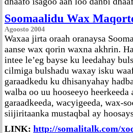
dhaafo isagoo aan loo danbi dhaaf
Soomaalidu
Wax
Maqorto
Agoosto 2004
Waxaa jirta oraah oranaysa Soomaa
aanse wax qorin waxna akhrin. Ha
intee le’eg bayse ku leedahay bul
cilmiga bulshadu waxay isku waaf
garaadkedu ku dhisanyahay hadba
walba oo uu hooseeyo heerkeeda 
garaadkeeda, wacyigeeda, wax-soo
siijiritaanka mustaqbal ay hoosays
LINK:
http://somalitalk.com/xo