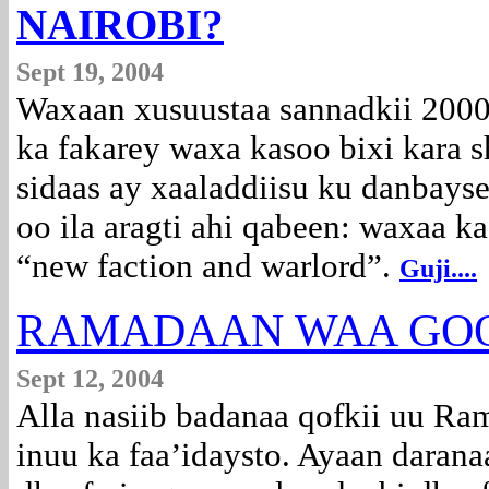
NAIROBI?
Sept 19, 2004
Waxaan xusuustaa sannadkii 2000,
ka fakarey waxa kasoo bixi kara s
sidaas ay xaaladdiisu ku danbayse
oo ila aragti ahi qabeen: waxaa 
“new faction and warlord”.
Guji....
RAMADAAN WAA GO
Sept 12, 2004
Alla nasiib badanaa qofkii uu Ra
inuu ka faa’idaysto. Ayaan daran