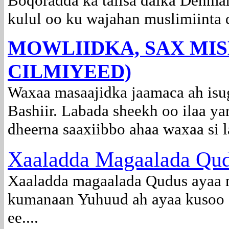
Boqoradda ka talisa dalka Denma
kulul oo ku wajahan muslimiinta d
MOWLIIDKA, SAX MI
CILMIYEED)
Waxaa masaajidka jaamaca ah isu
Bashiir. Labada sheekh oo ilaa ya
dheerna saaxiibbo ahaa waxaa si l
Xaaladda Magaalada Qud
Xaaladda magaalada Qudus ayaa 
kumanaan Yuhuud ah ayaa kusoo q
ee....