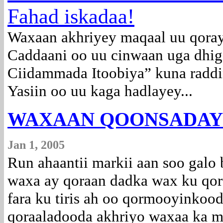
Fahad iskadaa!
Waxaan akhriyey maqaal uu qoray
Caddaani oo uu cinwaan uga dhi
Ciidammada Itoobiya” kuna raddi
Yasiin oo uu kaga hadlayey...
WAXAAN QOONSADAY
Jan 1, 2005
Run ahaantii markii aan soo galo
waxa ay qoraan dadka wax ku qor
fara ku tiris ah oo qormooyinkood
qoraaladooda akhriyo waxaa ka mi