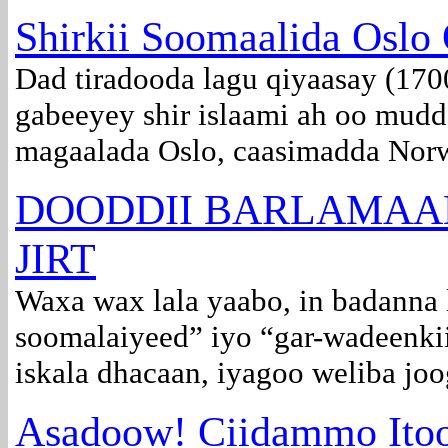
Shirkii Soomaalida Os
Dad tiradooda lagu qiyaasay (170
gabeeyey shir islaami ah oo mud
magaalada Oslo, caasimadda Norw
DOODDII BARLAMAA
JIRT
Waxa wax lala yaabo, in badanna 
soomalaiyeed” iyo “gar-wadeenki
iskala dhacaan, iyagoo weliba joog
Asadoow! Ciidammo Itoo