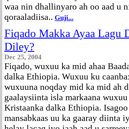
waa nin dhallinyaro ah oo aad u 
qoraaladiisa..
Guji...
Fiqado Makka Ayaa Lagu D
Diley?
Dec 25, 2004
Fiqado, wuxuu ka mid ahaa Baad
dalka Ethiopia. Wuxuu ku caanbax
wuxuuna noqday mid ka mid ah da
gaalaysiinta isla markaana wuxuu
Kristaanka dalka Ethiopia. Isagoo
mansabkaas uu ka gaaray diinta i
helay lacag iyo jaah aad u sarre