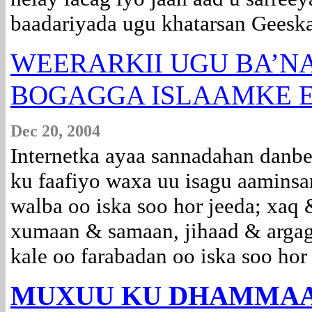
baadariyada ugu khatarsan Geeska
WEERARKII UGU BA’N
BOGAGGA ISLAAMKE E
Dec 20, 2004
Internetka ayaa sannadahan danb
ku faafiyo waxa uu isagu aaminsa
walba oo iska soo hor jeeda; xaq
xumaan & samaan, jihaad & argag
kale oo farabadan oo iska soo hor 
MUXUU KU DHAMMAA