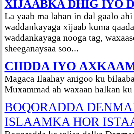
XIJAABKA DHIG IYO 
La yaab ma lahan in dal gaalo ah
waddankayaga xijaab kuma qaadan
waddankayaga nooga tag, waxaase
sheeganaysaa soo...
CIIDDA IYO AXKAA
Magaca Ilaahay anigoo ku bilaaba
Muxammad ah waxaan halkan ku s
BOQORADDA DENMAR
ISLAAMKA HOR ISTA