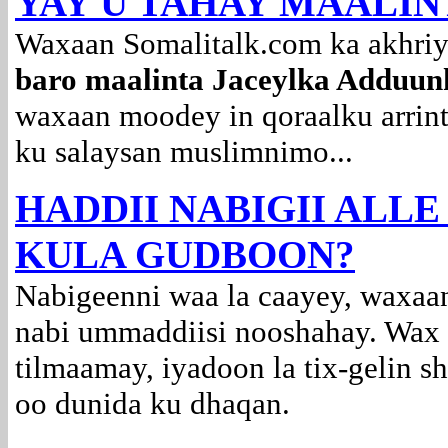
YAY U TAHAY MAALIN
Waxaan Somalitalk.com ka akhriy
baro maalinta Jaceylka Adduunk
waxaan moodey in qoraalku arrint
ku salaysan muslimnimo...
HADDII NABIGII ALL
KULA GUDBOON?
Nabigeenni waa la caayey, waxaan
nabi ummaddiisi nooshahay. Wax k
tilmaamay, iyadoon la tix-gelin s
oo dunida ku dhaqan.