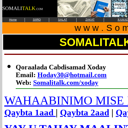
SOMALI
TALK
.COM
|
|
|
|
Home
SIIRO
SALAT
ZAKAT
RAMAD
w w w . S o m 
SOMALITAL
Qoraalada
Cabdisamad Xoday
Email:
Hoday30@hotmail.com
Web:
Somalitalk.com/xoday
WAHAABINIMO MISE
Qaybta 1aad
|
Qaybta 2aad
|
Qa