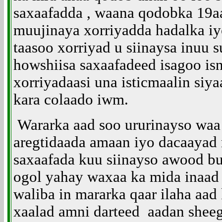
saxaafadda , waana qodobka 19a
muujinaya xorriyadda hadalka iyo
taasoo xorriyad u siinaysa inuu s
howshiisa saxaafadeed isagoo is
xorriyadaasi una isticmaalin siy
kara colaado iwm.
Wararka aad soo ururinayso waa 
aregtidaada amaan iyo dacaayad 
saxaafada kuu siinayso awood b
ogol yahay waxaa ka mida inaad
waliba in mararka qaar ilaha aad
xaalad amni darteed aadan sheeg