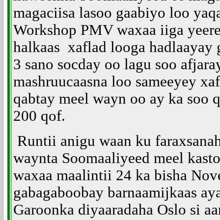
magaciisa lasoo gaabiyo loo yaq
Workshop PMV waxaa iiga yeere
halkaas xaflad looga hadlaayay
3 sano socday oo lagu soo afjara
mashruucaasna loo sameeyey xaf
qabtay meel wayn oo ay ka soo q
200 qof.
Runtii anigu waan ku faraxsana
waynta Soomaaliyeed meel kasto
waxaa maalintii 24 ka bisha No
gabagaboobay barnaamijkaas ay
Garoonka diyaaradaha Oslo si a