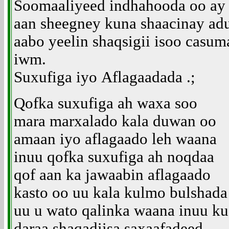
Soomaaliyeed indhahooda oo ay
aan sheegney kuna shaacinay ad
aabo yeelin shaqsigii isoo casu
iwm.
Suxufiga iyo Aflagaadada .;
Q
ofka suxufiga ah waxa soo
mara marxalado kala duwan oo
amaan iyo aflagaado leh waana
inuu qofka suxufiga ah noqdaa
qof aan ka jawaabin aflagaado
kasto oo uu kala kulmo bulshada
uu u wato qalinka waana inuu ku
daraa shaqadiisa saxaafadeed