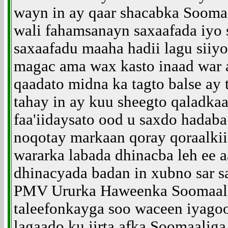
wayn in ay qaar shacabka Sooma
wali fahamsanayn saxaafada iyo 
saxaafadu maaha hadii lagu siiy
magac ama wax kasto inaad war 
qaadato midna ka tagto balse ay
tahay in ay kuu sheegto qaladkaa
faa'iidaysato ood u saxdo hadab
noqotay markaan qoray qoraalkii
wararka labada dhinacba leh ee 
dhinacyada badan in xubno sar sa
PMV Ururka Haweenka Soomaali
taleefonkayga soo waceen iyagoo
lagaado ku jirta afka Soomaalig