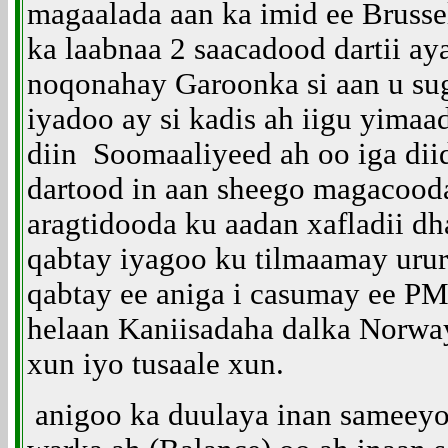
magaalada aan ka imid ee Bruss
ka laabnaa 2 saacadood dartii a
noqonahay Garoonka si aan u su
iyadoo ay si kadis ah iigu yima
diin Soomaaliyeed ah oo iga dii
dartood in aan sheego magacood
aragtidooda ku aadan xafladii dh
qabtay iyagoo ku tilmaamay uru
qabtay ee aniga i casumay ee PM
helaan Kaniisadaha dalka Norwa
xun iyo tusaale xun.
anigoo ka duulaya inan sameeyo i