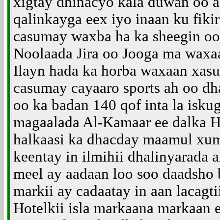
xigtay dhinacyo kala duwan oo a
qalinkayga eex iyo inaan ku fiki
casumay waxba ha ka sheegin oo 
Noolaada Jira oo Jooga ma waxaa
Ilayn hada ka horba waxaan xasu
casumay cayaaro sports ah oo d
oo ka badan 140 qof inta la isku
magaalada Al-Kamaar ee dalka H
halkaasi ka dhacday maamul xum
keentay in ilmihii dhalinyarada 
meel ay aadaan loo soo daadsho
markii ay cadaatay in aan lacagti
Hotelkii isla markaana markaan 