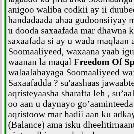
anigoo waliba codkii ay ii duube
handadaada ahaa gudoonsiiyay 
u dooda saxaafada mar dhawna k
saxaafada si ay u wada maqlaan 
Soomaaliyeed, waxaana yaab igu
waanan la maqal
Freedom Of Sp
walaalahayaga Soomaaliyeed wa
Saxaafadda ? su'aashaas jawaab
aqristeyaasha sharafta leh , su’a
oo aan u daynayo go’aaminteeda 
aqristoow mar hadii aan ku adkay
(Balance) ama isku dheelitirnaa