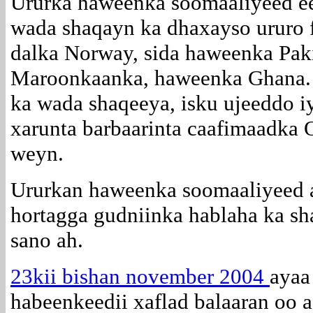
Ururka haweenka soomaaliyeed e
wada shaqayn ka dhaxayso ururo f
dalka Norway, sida haweenka Pak
Maroonkaanka, haweenka Ghana.
ka wada shaqeeya, isku ujeeddo iy
xarunta barbaarinta caafimaadka Os
weyn.
Ururkan haweenka soomaaliyeed 
hortagga gudniinka hablaha ka s
sano ah.
23kii bishan november 2004
ayaa
habeenkeedii xaflad balaaran oo 