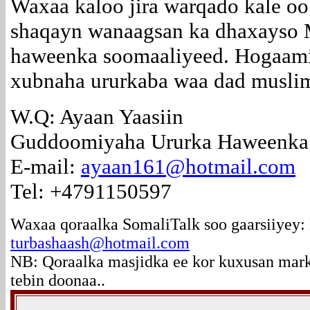
Waxaa kaloo jira warqado kale oo
shaqayn wanaagsan ka dhaxayso M
haweenka soomaaliyeed. Hogaami
xubnaha ururkaba waa dad muslim
W.Q: Ayaan Yaasiin
Guddoomiyaha Ururka Haweenka
E-mail:
ayaan161@hotmail.com
Tel: +4791150597
Waxaa qoraalka SomaliTalk soo gaarsiiyey
turbashaash@hotmail.com
NB: Qoraalka masjidka ee kor kuxusan mark
tebin doonaa..