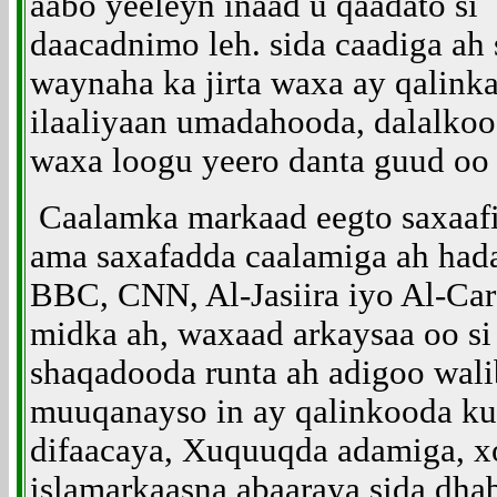
aabo yeeleyn inaad u qaadato si
daacadnimo leh. sida caadiga ah
waynaha ka jirta waxa ay qalinka
ilaaliyaan umadahooda, dalalkoo
waxa loogu yeero danta guud oo
Caalamka markaad eegto saxaafi
ama saxafadda caalamiga ah hada
BBC, CNN, Al-Jasiira iyo Al-Cara
midka ah, waxaad arkaysaa oo s
shaqadooda runta ah adigoo wali
muuqanayso in ay qalinkooda ku 
difaacaya, Xuquuqda adamiga, x
islamarkaasna abaaraya sida dhab