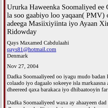
Ururka Haweenka Soomaliyed ee O
la soo gaabiyo loo yaqaan( PMV)
adeega Masiixiyiinta iyo Ayaan X
Ridowday
Qays Maxamed Cabdulaahi
qays81@hotmail.com
Denmark
Nov 27, 2004
Dadka Soomaaliyeed oo iyagu mudo badan k
colaado iyo dagaalo sokeeye isla markaasna 
dheereed qaxa barakaca iyo dhibaatooyin far
Dadka Soomaaliyeed waxa ay ahaayeen dad 