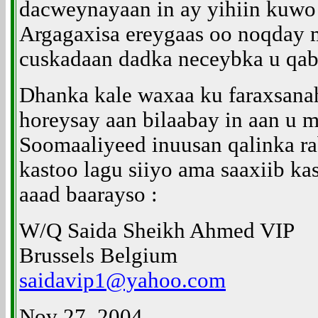
dacweynayaan in ay yihiin kuwo 
Argagaxisa ereygaas oo noqday
cuskadaan dadka neceybka u qab
Dhanka kale waxaa ku faraxsana
horeysay aan bilaabay in aan u 
Soomaaliyeed inuusan qalinka ra
kastoo lagu siiyo ama saaxiib ka
aaad baarayso :
W/Q Saida Sheikh Ahmed VIP
Brussels Belgium
saidavip1@yahoo.com
Nov 27, 2004