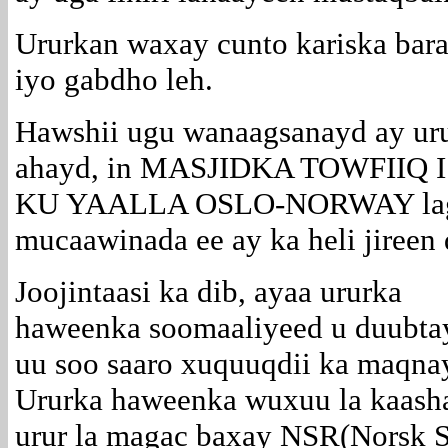
Ururkan waxay cunto kariska bara
iyo gabdho leh.
Hawshii ugu wanaagsanayd ay ur
ahayd, in MASJIDKA TOWFIIQ
KU YAALLA OSLO-NORWAY laga j
mucaawinada ee ay ka heli jireen
Joojintaasi ka dib, ayaa ururka
haweenka soomaaliyeed u duubta
uu soo saaro xuquuqdii ka maqna
Ururka haweenka wuxuu la kaash
urur la magac baxay NSR(Norsk 