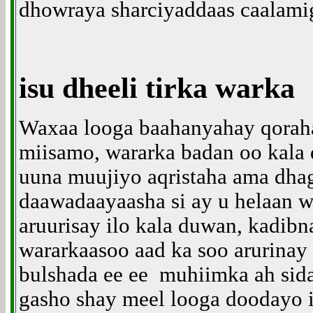
dhowraya sharciyaddaas caalami
isu dheeli tirka warka
Waxaa looga baahanyahay qoraha 
miisamo, wararka badan oo kala 
uuna muujiyo aqristaha ama dha
daawadaayaasha si ay u helaan w
aruurisay ilo kala duwan, kadibn
wararkaasoo aad ka soo arurina
bulshada ee ee muhiimka ah sida
gasho shay meel looga doodayo i