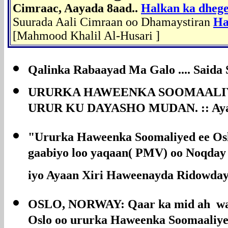
Cimraac, Aayada 8aad..
Halkan ka dhegey
Suurada Aali Cimraan oo Dhamaystiran
Ha
[Mahmood Khalil Al-Husari ]
Qalinka Rabaayad Ma Galo ....
Saida 
URURKA HAWEENKA SOOMAALI
URUR KU DAYASHO MUDAN. :: Ayaa
"Ururka Haweenka Soomaliyed ee Osl
gaabiyo loo yaqaan( PMV) oo Noqday 
iyo Ayaan Xiri Haweenayda Ridowda
OSLO, NORWAY:
Qaar ka mid ah w
Oslo oo ururka Haweenka Soomaaliye