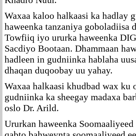
Waxaa kaloo halkaasi ka hadlay 
haweenka tanzaniya goboladiisa
Towfiiq iyo ururka haweenka D
Sacdiyo Bootaan. Dhammaan haw
hadleen in gudniinka hablaha uus
dhaqan duqoobay uu yahay.
Waxaa halkaasi khudbad wax ku o
gudniinka ka sheegay madaxa bar
oslo Dr. Arild.
Ururkan haweenka Soomaaliyeed 
qabto bahweynta soomaaliyeed ee