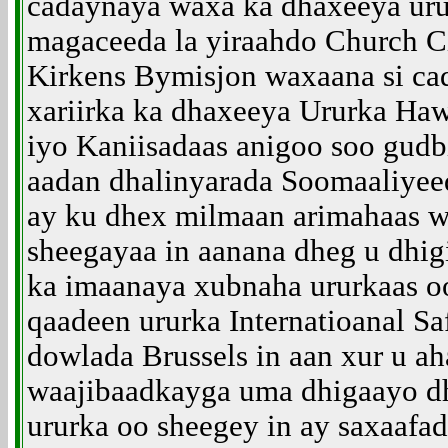
cadaynaya waxa ka dhaxeeya uru
magaceeda la yiraahdo Church Ci
Kirkens Bymisjon waxaana si ca
xariirka ka dhaxeeya Ururka Ha
iyo Kaniisadaas anigoo soo gud
aadan dhalinyarada Soomaaliyeed
ay ku dhex milmaan arimahaas w
sheegayaa in aanana dheg u dhi
ka imaanaya xubnaha ururkaas oo
qaadeen ururka Internatioanal Saf
dowlada Brussels in aan xur u ah
waajibaadkayga uma dhigaayo dh
ururka oo sheegey in ay saxaafa