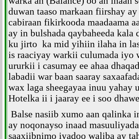
warka ah (Balance) oo ah inaan 
duwan taaso markaan fiirshay ay 
cabiraan fikirkooda maadaama aa
ay in bulshada qaybaheeda kala
ku jirto ka mid yihiin ilaha in l
is raaciyay warkii culumada iyo 
ururkii i casumay ee ahaa dhaq
labadii war baan saaray saxaafa
wax laga sheegayaa inuu yahay u
Hotelka ii i jaaray ee i soo dhaw
Balse nasiib xumo aan qalinka in
ay noqonayso inaad masuuliyada 
saaxiibnimo iyadoo waliba ay ta