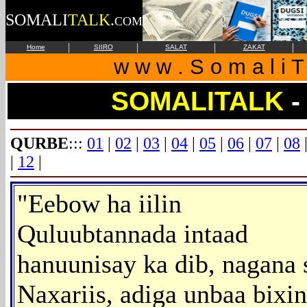
SOMALI
TALK
.
COM
|
|
|
|
Home
SIIRO
SALAT
ZAKAT
w w w . S o m a l i T 
SOMALITALK
-
QURBE
:::
01
|
02
|
03
|
04
|
05
|
06
|
07
|
08
|
12
|
"Eebow ha iilin
Quluubtannada intaad
hanuunisay ka dib, nagana 
Naxariis, adiga unbaa bixi