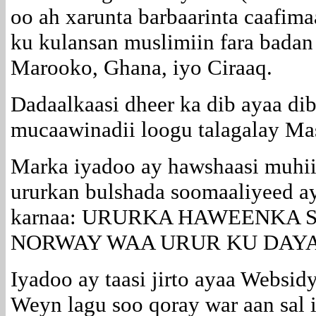
oo ah xarunta barbaarinta caafima
ku kulansan muslimiin fara badan 
Marooko, Ghana, iyo Ciraaq.
Dadaalkaasi dheer ka dib ayaa di
mucaawinadii loogu talagalay Mas
Marka iyadoo ay hawshaasi muhi
ururkan bulshada soomaaliyeed a
karnaa: URURKA HAWEENKA
NORWAY WAA URUR KU DAY
Iyadoo ay taasi jirto ayaa Websid
Weyn lagu soo qoray war aan sal 