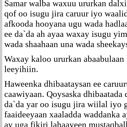
Samar walba waxuu ururkan dalxii
qof oo isugu jira caruur iyo waalid
afkooda hooyana ugu wada hadl
ee da`da ah ayaa waxay isugu yim
wada shaahaan una wada sheekays
Waxay kaloo ururkan abaabulaan l
leeyihiin.
Haweenka dhibaataysan ee caruur
caawiyaan. Qoysaska dhibaatada d
da`da yar oo isugu jira wiilal iyo
faaideeyaan xaaladda waddanka ay 
ay uga fikiri lahaayeen mustaqba