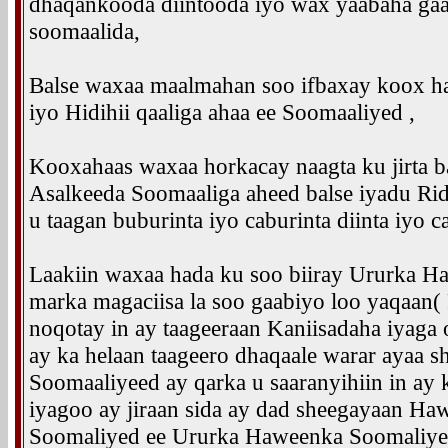
dhaqankooda diintooda iyo wax yaabaha gaa
soomaalida,
Balse waxaa maalmahan soo ifbaxay koox ha
iyo Hidihii qaaliga ahaa ee Soomaaliyed ,
Kooxahaas waxaa horkacay naagta ku jirta 
Asalkeeda Soomaaliga aheed balse iyadu R
u taagan buburinta iyo caburinta diinta iyo 
Laakiin waxaa hada ku soo biiray Ururka H
marka magaciisa la soo gaabiyo loo yaqaan(
noqotay in ay taageeraan Kaniisadaha iyaga
ay ka helaan taageero dhaqaale warar ayaa s
Soomaaliyeed ay qarka u saaranyihiin in ay 
iyagoo ay jiraan sida ay dad sheegayaan H
Soomaliyed ee Ururka Haweenka Soomaliyed