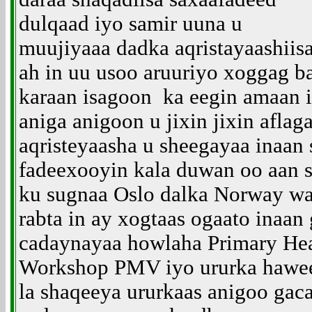
dulqaad iyo samir uuna u
muujiyaaa dadka aqristayaashiis
ah in uu usoo aruuriyo xoggag b
karaan isagoon ka eegin amaan i
aniga anigoon u jixin jixin afla
aqristeyaasha u sheegayaa inaan
fadeexooyin kala duwan oo aan s
ku sugnaa Oslo dalka Norway wax
rabta in ay xogtaas ogaato inaa
cadaynayaa howlaha Primary Hea
Workshop PMV iyo ururka hawe
la shaqeeya ururkaas anigoo gac