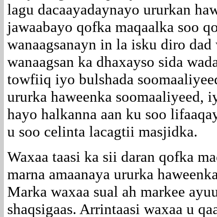
lagu dacaayadaynayo ururkan haw
jawaabayo qofka maqaalka soo qo
wanaagsanayn in la isku diro dad
wanaagsan ka dhaxayso sida wad
towfiiq iyo bulshada soomaaliyee
ururka haweenka soomaaliyeed, i
hayo halkanna aan ku soo lifaaqa
u soo celinta lacagtii masjidka.
Waxaa taasi ka sii daran qofka m
marna amaanaya ururka haweenka 
Marka waxaa sual ah markee ayu
shaqsigaas. Arrintaasi waxaa u 