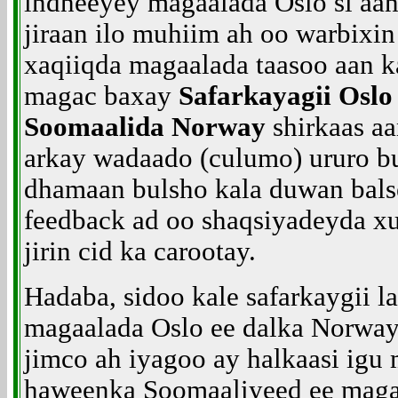
indheeyey magaalada Oslo si aan
jiraan ilo muhiim ah oo warbixin 
xaqiiqda magaalada taasoo aan k
magac baxay
Safarkayagii Oslo
Soomaalida Norway
shirkaas aa
arkay wadaado (culumo) ururo b
dhamaan bulsho kala duwan bals
feedback ad oo shaqsiyadeyda 
jirin cid ka carootay.
Hadaba, sidoo kale safarkaygii l
magaalada Oslo ee dalka Norwa
jimco ah iyagoo ay halkaasi igu 
haweenka Soomaaliyeed ee maga