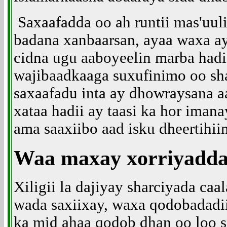
Saxaafadda oo ah runtii mas'uuli
badana xanbaarsan, ayaa waxa ay
cidna ugu aaboyeelin marba had
wajibaadkaaga suxufinimo oo sha
saxaafadu inta ay dhowraysana a
xataa hadii ay taasi ka hor iman
ama saaxiibo aad isku dheertihi
Waa maxay xorriyadda
Xiligii la dajiyay sharciyada ca
wada saxiixay, waxa qodobadadi
ka mid ahaa qodob dhan oo loo 