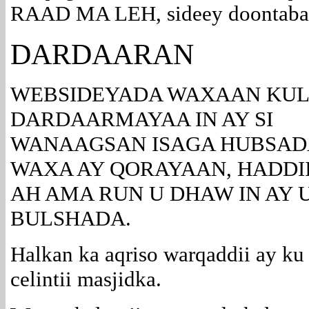
RAAD MA LEH, sideey doontaba 
DARDAARAN
WEBSIDEYADA WAXAAN KU
DARDAARMAYAA IN AY SI
WANAAGSAN ISAGA HUBSA
WAXA AY QORAYAAN, HADDI
AH AMA RUN U DHAW IN AY 
BULSHADA.
Halkan ka aqriso warqaddii ay ku
celintii masjidka.