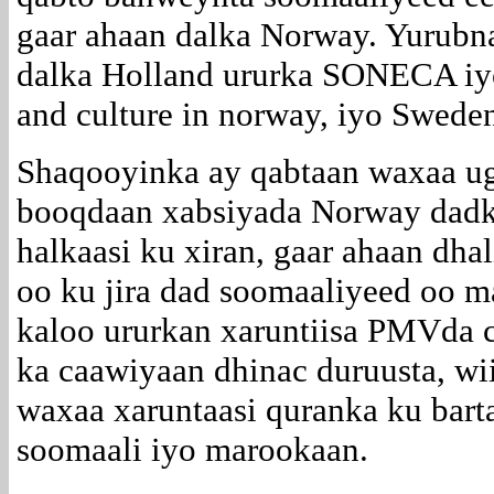
gaar ahaan dalka Norway. Yurubn
dalka Holland ururka SONECA iyo
and culture in norway, iyo Swed
Shaqooyinka ay qabtaan waxaa u
booqdaan xabsiyada Norway dadk
halkaasi ku xiran, gaar ahaan dhal
oo ku jira dad soomaaliyeed oo m
kaloo ururkan xaruntiisa PMVda c
ka caawiyaan dhinac duruusta, w
waxaa xaruntaasi quranka ku bart
soomaali iyo marookaan.