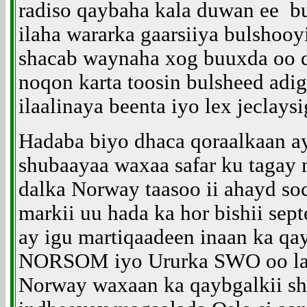
radiso qaybaha kala duwan ee b
ilaha wararka gaarsiiya bulshooy
shacab waynaha xog buuxda oo d
noqon karta toosin bulsheed adi
ilaalinaya beenta iyo lex jeclaysi
Hadaba biyo dhaca qoraalkaan a
shubaayaa waxaa safar ku tagay 
dalka Norway taasoo ii ahayd so
markii uu hada ka hor bishii sep
ay igu martiqaadeen inaan ka qay
NORSOM iyo Ururka SWO oo laba
Norway waxaan ka qaybgalkii sh