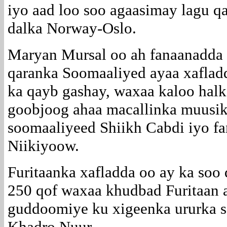
iyo aad loo soo agaasimay lagu q
dalka Norway-Oslo.
Maryan Mursal oo ah fanaanadda
qaranka Soomaaliyed ayaa xaflad
ka qayb gashay, waxaa kaloo halk
goobjoog ahaa macallinka muusi
soomaaliyeed Shiikh Cabdi iyo f
Niikiyoow.
Furitaanka xafladda oo ay ka soo
250 qof waxaa khudbad Furitaan 
guddoomiye ku xigeenka ururka 
Khadro Nuur.