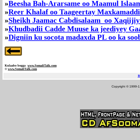
»
Beesha Bah-Ararsame oo Maamul Islaa
»
Reer Khalaf oo Taageertay Maxkamaddi
»
Sheikh Jaamac Cabdisalaam oo Xaqiiji
»
Khudbadii Cadde Muuse ka jeediyey Ga
»
Digniin ku socota madaxda PL oo ka so
Kulaabo bogga
www.SomaliTalk.com
©
www.Somali
Talk.com
B
Copyright © 1999-12