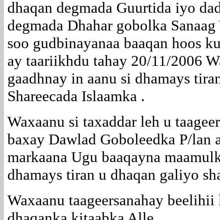
dhaqan degmada Guurtida iyo da
degmada Dhahar gobolka Sanaag
soo gudbinayanaa baaqan hoos ku
ay taariikhdu tahay 20/11/2006 
gaadhnay in aanu si dhamays tir
Shareecada Islaamka .
Waxaanu si taxaddar leh u taagee
baxay Dawlad Goboleedka P/lan a
markaana Ugu baaqayna maamulka 
dhamays tiran u dhaqan galiyo sh
Waxaanu taageersanahay beelihii
dhaqanka kitaabka Alle.