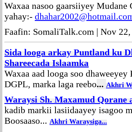
Waxaa nasoo gaarsiiyey Mudane C
yahay:-
dhahar2002@hotmail.co
Faafin: SomaliTalk.com | Nov 22,
Sida looga arkay Puntland ku 
Shareecada Islaamka
Waxaa aad looga soo dhaweeyey P
DGPL, marka laga reebo
...
Akhri Wa
Waraysi Sh. Maxamud Qorane ay
kadib markii lasiidaayey isagoo 
Boosaaso...
Akhri Waraysiga...