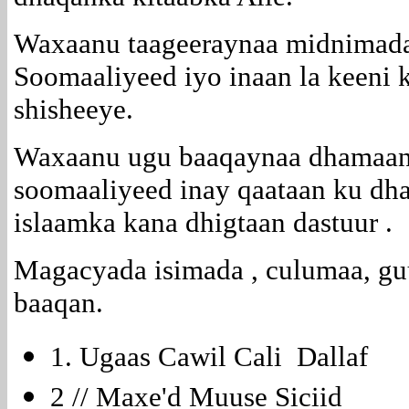
Waxaanu taageeraynaa midnimada
Soomaaliyeed iyo inaan la keeni 
shisheeye.
Waxaanu ugu baaqaynaa dhamaa
soomaaliyeed inay qaataan ku dh
islaamka kana dhigtaan dastuur .
Magacyada isimada , culumaa, gu
baaqan.
1. Ugaas Cawil Cali Dallaf
2 // Maxe'd Muuse Siciid