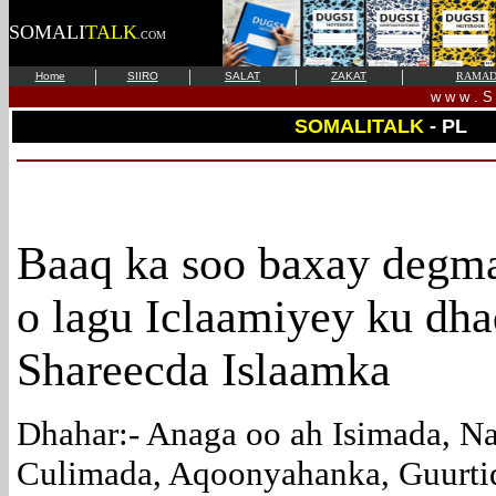
SOMALI
TALK
.COM
|
|
|
|
Home
SIIRO
SALAT
ZAKAT
RAMAD
w w w . S 
SOMALITALK
- PL
Baaq
ka soo baxay de
o lagu Iclaamiyey ku dh
Shareecda Islaamka
Dhahar:- Anaga oo ah Isimada, N
Culimada, Aqoonyahanka, Guurti