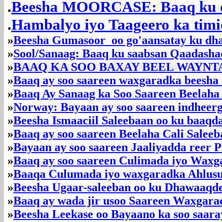
.
Beesha MOORCASE: Baaq ku d
.
Hambalyo iyo Taageero ka timi
»
Beesha Gumasoor oo go'aansatay ku dh
»
Sool/Sanaag: Baaq ku saabsan Qaadasha
»
BAAQ KA SOO BAXAY BEEL WAYNT
»
Baaq ay soo saareen waxgaradka beesha 
»
Baaq Ay Sanaag ka Soo Saareen Beelaha
»
Norway: Bayaan ay soo saareen indheerg
»
Beesha Ismaaciil Saleebaan oo ku baaqd
»
Baaq ay soo saareen Beelaha Cali Saleeba
»
Bayaan ay soo saareen Jaaliyadda reer 
»
Baaq ay soo saareen Culimada iyo Waxg
»
Baaqa Culumada iyo waxgaradka Ahlus
»
Beesha Ugaar-saleeban oo ku Dhawaaqd
»
Baaq ay wada jir usoo Saareen Waxgara
»
Beesha Leekase oo Bayaano ka soo saar