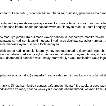
aarmi karin qofku, sida contadiisa, dharkiisa, gurigiisa, gaarigiisa ama ga
 gacanta kudhiay maalkaas gaaraya nisaabka, waana lagama maarmaan sanadk
a hadana kaamil noqdo marlabaad waxaloo fiirinayaa markuu kaamil noqday
mad, iyo jamhuurta culimada waxay qabaan in looshardiyo maalka zakadu k
hamaantiis, hadiise nisaabkii nusqaani kudhacdo daqiiqad sanadka kamida,mar
kii markaas ayaa tirsi horle loobilaabayaa.
 aakhirkiisa oo hadii nisaabkii kaamil yahay markuu sanadku dhamaado wax dh
qol oo dirham markaasna ayka baaba aan haldirham mooyee intiikale, ama af
asuu dhamaadkii sanadka wuxu helay afartankii iyo wax kasiibadan waxa la
da iyo wixii lamid ah) simaarta (miraha sida timirta cinabka iyo wixii lamid
,
irhamka, Diinaarka, Hantida ganacsiga(curuudul tijaarah) iyo xoolaha soodaa
gadhiibayaa zakada, saasna waxa yiri fuqahada dhamaantood, waxaad kahel