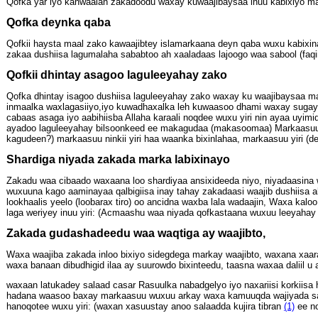
Qofka yar iyo kanwaalan zakadoodu waxay kuwaajibaysaa inuu kabixiyo m
Qofka deynka qaba
Qofkii haysta maal zako kawaajibtey islamarkaana deyn qaba wuxu kabixi
zakaa dushiisa lagumalaha sababtoo ah xaaladaas lajoogo waa sabool (faqii
Qofkii dhintay asagoo laguleeyahay zako
Qofka dhintay isagoo dushiisa laguleeyahay zako waxay ku waajibaysaa ma
inmaalka waxlagasiiyo,iyo kuwadhaxalka leh kuwaasoo dhami waxay sugayaa
cabaas asaga iyo aabihiisba Allaha karaali noqdee wuxu yiri nin ayaa uyimi
ayadoo laguleeyahay bilsoonkeed ee makagudaa (makasoomaa) Markaasuu yir
kagudeen?) markaasuu ninkii yiri haa waanka bixinlahaa, markaasuu yiri (
Shardiga niyada zakada marka labixinayo
Zakadu waa cibaado waxaana loo shardiyaa ansixideeda niyo, niyadaasina w
wuxuuna kago aaminayaa qalbigiisa inay tahay zakadaasi waajib dushiisa ah
lookhaalis yeelo (loobarax tiro) oo ancidna waxba lala wadaajin, Waxa kaloo
laga weriyey inuu yiri: (Acmaashu waa niyada qofkastaana wuxuu leeyahay
Zakada gudashadeedu waa waqtiga ay waajibto,
Waxa waajiba zakada inloo bixiyo sidegdega markay waajibto, waxana xaar
waxa banaan dibudhigid ilaa ay suurowdo bixinteedu, taasna waxaa daliil u
waxaan latukadey salaad casar Rasuulka nabadgelyo iyo naxariisi korkii
hadana waasoo baxay markaasuu wuxuu arkay waxa kamuuqda wajiyada saxaa
hanoqotee wuxu yiri: (waxan xasuustay anoo salaadda kujira tibran
(1)
ee no