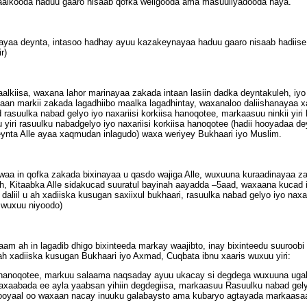
aalkooda haduu gaaro nisaab qofka weligooda ama masuuliyadooda haya.
nayaa deynta, intasoo hadhay ayuu kazakeynayaa haduu gaaro nisaab hadiis
r)
alkiisa, waxana lahor marinayaa zakada intaan lasiin dadka deyntakuleh, i
n markii zakada lagadhiibo maalka lagadhintay, waxanaloo daliishanayaa xa
d rasuulka nabad gelyo iyo naxariisi korkiisa hanoqotee, markaasuu ninkii yi
i rasuulku nabadgelyo iyo naxariisi korkiisa hanoqotee (hadii hooyadaa d
deynta Alle ayaa xaqmudan inlagudo) waxa weriyey Bukhaari iyo Muslim.
aa in qofka zakada bixinayaa u qasdo wajiga Alle, wuxuuna kuraadinayaa za
, Kitaabka Alle sidakucad suuratul bayinah aayadda –5aad, waxaana kucad in A
 daliil u ah xadiiska kusugan saxiixul bukhaari, rasuulka nabad gelyo iyo naxa
 wuxuu niyoodo)
aam ah in lagadib dhigo bixinteeda markay waajibto, inay bixinteedu suuroo
 ah xadiiska kusugan Bukhaari iyo Axmad, Cuqbata ibnu xaaris wuxuu yiri:
sa hanoqotee, markuu salaama naqsaday ayuu ukacay si degdega wuxuuna uga
bada ee ayla yaabsan yihiin degdegiisa, markaasuu Rasuulku nabad gelyo i
oyaal oo waxaan nacay inuuku galabaysto ama kubaryo agtayada markaasaa