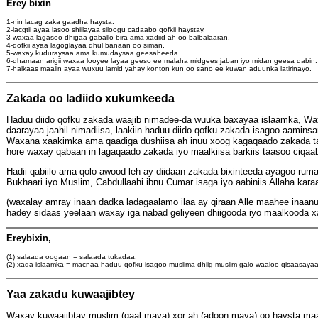
Erey bixin
1-nin lacag zaka gaadha haysta.
2-lacgtii ayaa lasoo shiilayaa siloogu cadaabo qofkii haystay.
3-waxaa lagasoo dhigaa gaballo bira ama xadiid ah oo balbalaaran.
4-qofkii ayaa lagoglayaa dhul banaan oo siman.
5-waxay kuduraysaa ama kumudaysaa geesaheeda.
6-dhamaan arigii waxaa looyee layaa geeso ee malaha midgees jaban iyo midan geesa qabin.
7-halkaas maalin ayaa wuxuu lamid yahay konton kun oo sano ee kuwan aduunka latirinayo.
Zakada oo ladiido xukumkeeda
Haduu diido qofku zakada waajib nimadee-da wuuka baxayaa islaamka, Wa
daarayaa jaahil nimadiisa, laakiin haduu diido qofku zakada isagoo aamin
Waxana xaakimka ama qaadiga dushiisa ah inuu xoog kagaqaado zakada t
hore waxay qabaan in lagaqaado zakada iyo maalkiisa barkiis taasoo ciqaa
Hadii qabiilo ama qolo awood leh ay diidaan zakada bixinteeda ayagoo rum
Bukhaari iyo Muslim, Cabdullaahi ibnu Cumar isaga iyo aabiniis Allaha karaa
(waxalay amray inaan dadka ladagaalamo ilaa ay qiraan Alle maahee inaanu 
hadey sidaas yeelaan waxay iga nabad geliyeen dhiigooda iyo maalkooda
Ereybixin,
(1) salaada oogaan = salaada tukadaa.
(2) xaqa islaamka = macnaa haduu qofku isagoo muslima dhiig muslim galo waaloo qisaasay
Yaa zakadu kuwaajibtey
Waxay kuwaajibtay muslim (gaal maya) xor ah (adoon maya) oo haysta maa