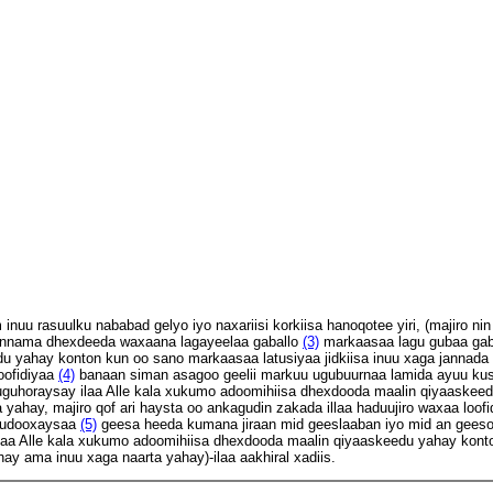
uu rasuulku nababad gelyo iyo naxariisi korkiisa hanoqotee yiri, (majiro ni
annama dhexdeeda waxaana lagayeelaa gaballo
(3)
markaasaa lagu gubaa gaba
du yahay konton kun oo sano markaasaa latusiyaa jidkiisa inuu xaga jannada
loofidiyaa
(4)
banaan siman asagoo geelii markuu ugubuurnaa lamida ayuu ku
 uguhoraysay ilaa Alle kala xukumo adoomihiisa dhexdooda maalin qiyaaskee
yahay, majiro qof ari haysta oo ankagudin zakada illaa haduujiro waxaa loofi
 kudooxaysaa
(5)
geesa heeda kumana jiraan mid geeslaaban iyo mid an gees
 ilaa Alle kala xukumo adoomihiisa dhexdooda maalin qiyaaskeedu yahay kont
ay ama inuu xaga naarta yahay)-ilaa aakhiral xadiis.