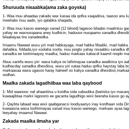
Shuruuda nisaabka(ama zaka goyska)
1- Waa inuu ahaadaa zakadu wax kasaa ida qofka xaajadiisa, taasoo anu kam
meelrabo inuu aado, iyo qalabka shaqada,
2- Waa inuu kasoo wareego sanad (12 bilood) lagasoo bilaabo maalintuu
yahay ee waxnusqaana aney kudhicin, haduuse nusqaamo sanadka dhexdiis
bilaabayaa tira sanadeedka.
Imaamu Nawawi wuxu yiri mad habkayaga, mad habka Maaliki, mad habka Ax
dahabka, fiddada,iyo xoolaha soofa, inuu joogto yahay nisaabku sanadka d
sanadka ee lootirinaayey maalka, haduu markaas kabacdi kaamil noqdo maal
Abuu xaniifa wuxu yiri: waxa kaliya oo lafiirinayaa sanadka awalkiisa iyo
kudhacday sanadka dhexdiisa, wuxu yiri xataa haduu qofku haystay laba bo
markaasaa waxa ugasoo haray halneef oo kaliya sanadka dhexdiisii,marka
oodhan.
Maalka zakada lagadhiibaa waa laba qaybood
1- Mid waanooc naf ahaantiisa u kordha sida xabuubka (bariiska iyo masanga
kuwaajibtaa markii lagoosto ee gacanta lagudhigo wixii beeraha kasoo go ay
2- Qaybta labaad waa wixii qaabganacsi loodiyaariyo inay kordhaan sida D
kuwaasna waxa loofiiirinayaa sanad inuu kasoo wareego, markaas ayaa la
leeyahay imaamul Nawawi.
Zakada maalka ilmaha yar