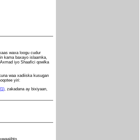
kaas waxa loogu cudur
akin kama baxayo islaamka,
Axmad iyo Shaafici qowlka
lkuna waa xadiiska kusugan
oqotee yiri:
(1)
, zakadana ay bixiyaan,
uwaajibto.