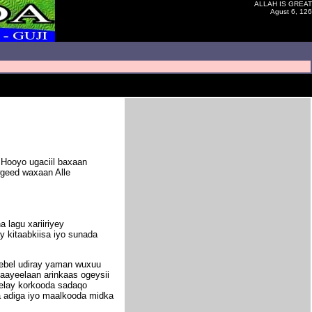
ALLAH IS GREAT
Agust 6, 126
 Hooyo ugaciil baxaan
wgeed waxaan Alle
 lagu xariiriyey
 kitaabkiisa iyo sunada
 jebel udiray yaman wuxuu
kaayeelaan arinkaas ogeysii
eelay korkooda sadaqo
 adiga iyo maalkooda midka