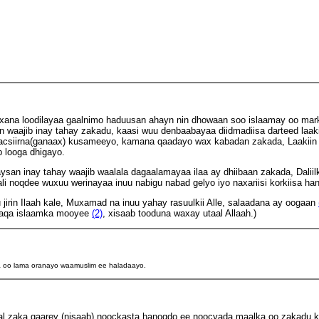
xana loodilayaa gaalnimo haduusan ahayn nin dhowaan soo islaamay oo mar
san waajib inay tahay zakadu, kaasi wuu denbaabayaa diidmadiisa darteed la
acsiirna(ganaax) kusameeyo, kamana qaadayo wax kabadan zakada, Laakiin 
b looga dhigayo.
aysan inay tahay waajib waalala dagaalamayaa ilaa ay dhiibaan zakada, Dalii
li noqdee wuxuu werinayaa inuu nabigu nabad gelyo iyo naxariisi korkiisa han
jirin Ilaah kale, Muxamad na inuu yahay rasuulkii Alle, salaadana ay oogaan
 xaqa islaamka mooyee
(2)
, xisaab tooduna waxay utaal Allaah.)
aa oo lama oranayo waamuslim ee haladaayo.
l zaka gaarey (nisaab) noockasta hanoqdo ee noocyada maalka oo zakadu k