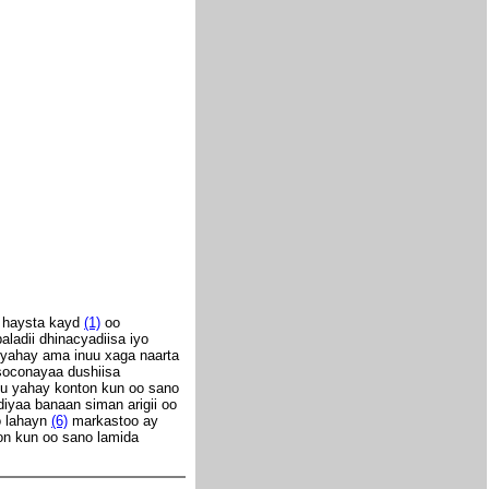
n haysta kayd
(1)
oo
ladii dhinacyadiisa iyo
 yahay ama inuu xaga naarta
soconayaa dushiisa
du yahay konton kun oo sano
diyaa banaan siman arigii oo
o lahayn
(6)
markastoo ay
on kun oo sano lamida