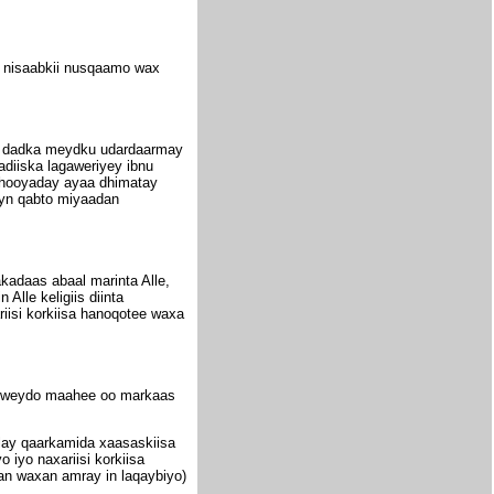
e nisaabkii nusqaamo wax
yo dadka meydku udardaarmay
diiska lagaweriyey ibnu
ri hooyaday ayaa dhimatay
eyn qabto miyaadan
kadaas abaal marinta Alle,
lle keligiis diinta
riisi korkiisa hanoqotee waxa
bi weydo maahee oo markaas
lay qaarkamida xaasaskiisa
yo naxariisi korkiisa
n waxan amray in laqaybiyo)