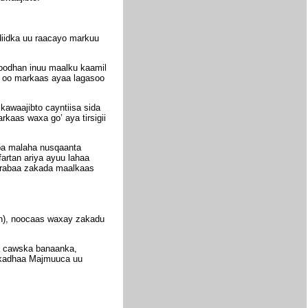
adiidka uu raacayo markuu
oodhan inuu maalku kaamil
 oo markaas ayaa lagasoo
awaajibto cayntiisa sida
kaas waxa go’ aya tirsigii
iba malaha nusqaanta
artan ariya ayuu lahaa
garabaa zakada maalkaas
 ah), noocaas waxay zakadu
qa cawska banaanka,
i kadhaa Majmuuca uu