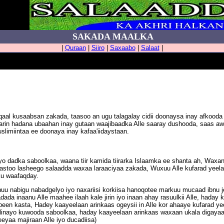
SAKADA MAALKA
|
Quraan
|
Siiro
|
Saxaabo
|
Salaat
|
qaal kusaabsan zakada, taasoo an ugu talagalay cidii doonaysa inay afkooda
rin hadana ubaahan inay gutaan waajibaadka Alle saaray dushooda, saas a
limiintaa ee doonaya inay kafaa'iidaystaan.
 dadka saboolkaa, waana tiir kamida tiirarka Islaamka ee shanta ah, Waxana
stoo lasheego salaadda waxaa laraaciyaa zakada, Wuxuu Alle kufarad yeelay
ku waafaqday.
Inuu nabigu nabadgelyo iyo naxariisi korkiisa hanoqotee markuu mucaad ibnu
da inaanu Alle maahee ilaah kale jirin iyo inaan ahay rasuulkii Alle, haday 
abeen kasta, Hadey kaayeelaan arinkaas ogeysii in Alle kor ahaaye kufarad y
inayo kuwooda saboolkaa, haday kaayeelaan arinkaas waxaan ukala digayaa
yaa majiraan Alle iyo ducadiisa)