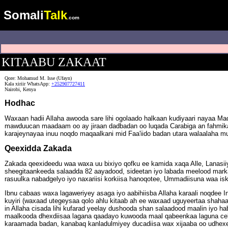
Somali
Talk
.com
KITAABU ZAKAAT
Qore: Mohamud M. Isse (Ufayn)
Kala xiriir WhatsApp:
+252907727411
Nairobi, Kenya
Hodhac
Waxaan hadii Allaha awooda sare lihi ogolaado halkaan kudiyaari nayaa Ma
mawduucan maadaam oo ay jiraan dadbadan oo luqada Carabiga an fahmika
karajeynayaa inuu noqdo maqaalkani mid Faa'iido badan utara walaalaha mus
Qeexidda Zakada
Zakada qeexideedu waa waxa uu bixiyo qofku ee kamida xaqa Alle, Lanasiiyo
sheegitaankeeda salaadda 82 aayadood, sideetan iyo labada meelood marka
rasuulka nabadgelyo iyo naxariisi korkiisa hanoqotee, Ummadiisuna waa is
Ibnu cabaas waxa lagaweriyey asaga iyo aabihiisba Allaha karaali noqdee 
kuyiri (waxaad utegeysaa qolo ahlu kitaab ah ee waxaad uguyeertaa shahaada
in Allaha cisada lihi kufarad yeelay dushooda shan salaadood maalin iyo h
maalkooda dhexdiisaa lagana qaadayo kuwooda maal qabeenkaa laguna cel
karaamada badan, kanabaq kanladulmiyey ducadiisa wax xijaaba oo udhexee