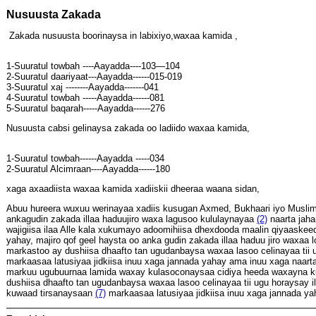
Nusuusta Zakada
Zakada nusuusta boorinaysa in labixiyo,waxaa kamida ,
1-Suuratul towbah ----Aayadda----103—104
2-Suuratul daariyaat---Aayadda------015-019
3-Suuratul xaj --------Aayadda-------041
4-Suuratul towbah -----Aayadda------081
5-Suuratul baqarah-----Aayadda------276
Nusuusta cabsi gelinaysa zakada oo ladiido waxaa kamida,
1-Suuratul towbah------Aayadda -----034
2-Suuratul Alcimraan----Aayadda------180
xaga axaadiista waxaa kamida xadiiskii dheeraa waana sidan,
Abuu hureera wuxuu werinayaa xadiis kusugan Axmed, Bukhaari iyo Muslim in
ankagudin zakada illaa haduujiro waxa lagusoo kululaynayaa
(2)
naarta jah
wajigiisa ilaa Alle kala xukumayo adoomihiisa dhexdooda maalin qiyaaskee
yahay, majiro qof geel haysta oo anka gudin zakada illaa haduu jiro waxaa 
markastoo ay dushiisa dhaafto tan ugudanbaysa waxaa lasoo celinayaa tii
markaasaa latusiyaa jidkiisa inuu xaga jannada yahay ama inuu xaga naarta 
markuu ugubuurnaa lamida waxay kulasoconaysaa cidiya heeda waxayna
dushiisa dhaafto tan ugudanbaysa waxaa lasoo celinayaa tii ugu horaysay
kuwaad tirsanaysaan
(7)
markaasaa latusiyaa jidkiisa inuu xaga jannada yah