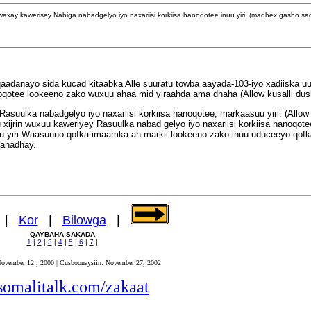
waxay kawerisey Nabiga nabadgelyo iyo naxariisi korkiisa hanoqotee inuu yiri: (madhex gasho s
adanayo sida kucad kitaabka Alle suuratu towba aayada-103-iyo xadiiska uu
hanoqotee lookeeno zako wuxuu ahaa mid yiraahda ama dhaha (Allow kusalli du
suulka nabadgelyo iyo naxariisi korkiisa hanoqotee, markaasuu yiri: (Allow
 xijrin wuxuu kaweriyey Rasuulka nabad gelyo iyo naxariisi korkiisa hanoqote
 wuxu yiri Waasunno qofka imaamka ah markii lookeeno zako inuu uduceeyo qof
lahadhay.
|
Kor
|
Bilowga
|
QAYBAHA SAKADA
1
|
2
|
3
|
4
|
5
|
6
|
7
|
November 12 , 2000 | Cusboonaysiin: November 27, 2002
omalitalk.com/zakaat