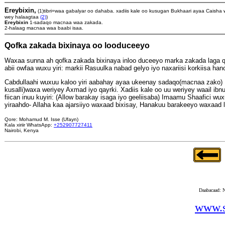
Ereybixin,
(1)tibri=waa gabalyar oo dahaba. xadiis kale oo kusugan Bukhaari ayaa Caisha 
wey halaagtaa
(2)
)
Ereybixin
1-sadaqo macnaa waa zakada.
2-halaag macnaa waa baabi isaa.
Qofka zakada bixinaya oo looduceeyo
Waxaa sunna ah qofka zakada bixinaya inloo duceeyo marka zakada laga qa
abii owfaa wuxu yiri: markii Rasuulka nabad gelyo iyo naxariisi korkiisa 
Cabdullaahi wuxuu kaloo yiri aabahay ayaa ukeenay sadaqo(macnaa zako) Ra
kusalli)waxa weriyey Axmad iyo qayrki. Xadiis kale oo uu weriyey waail ibnu
fiican inuu kuyiri: (Allow barakay isaga iyo geeliisaba) Imaamu Shaafici
yiraahdo- Allaha kaa ajarsiiyo waxaad bixisay, Hanakuu barakeeyo waxaad 
Qore: Mohamud M. Isse (Ufayn)
Kala xiriir WhatsApp:
+252907727411
Nairobi, Kenya
Daabacaad: 
www.s