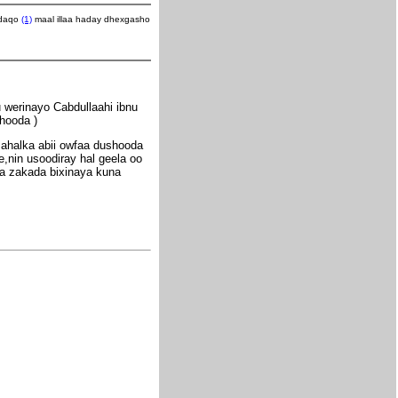
adaqo
(1)
maal illaa haday dhexgasho
 werinayo Cabdullaahi ibnu
shooda )
 ahalka abii owfaa dushooda
e,nin usoodiray hal geela oo
ka zakada bixinaya kuna