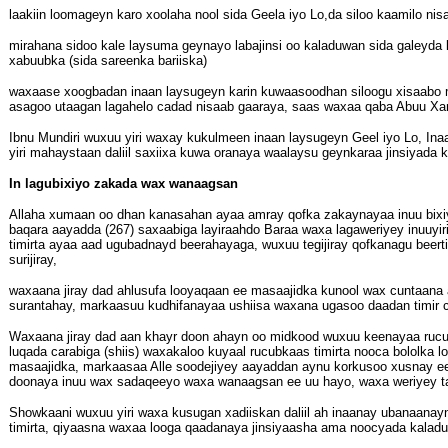
laakiin loomageyn karo xoolaha nool sida Geela iyo Lo,da siloo kaamilo nis
mirahana sidoo kale laysuma geynayo labajinsi oo kaladuwan sida galeyda l
xabuubka (sida sareenka bariiska)
waxaase xoogbadan inaan laysugeyn karin kuwaasoodhan siloogu xisaabo mid
asagoo utaagan lagahelo cadad nisaab gaaraya, saas waxaa qaba Abuu Xani
Ibnu Mundiri wuxuu yiri waxay kukulmeen inaan laysugeyn Geel iyo Lo, Inaa
yiri mahaystaan daliil saxiixa kuwa oranaya waalaysu geynkaraa jinsiyada 
In lagubixiyo zakada wax wanaagsan
Allaha xumaan oo dhan kanasahan ayaa amray qofka zakaynayaa inuu bixiy
baqara aayadda (267) saxaabiga layiraahdo Baraa waxa lagaweriyey inuuy
timirta ayaa aad ugubadnayd beerahayaga, wuxuu tegijiray qofkanagu beert
surijiray,
waxaana jiray dad ahlusufa looyaqaan ee masaajidka kunool wax cuntaan
surantahay, markaasuu kudhifanayaa ushiisa waxana ugasoo daadan timir cu
Waxaana jiray dad aan khayr doon ahayn oo midkood wuxuu keenayaa rucub 
luqada carabiga (shiis) waxakaloo kuyaal rucubkaas timirta nooca bololka
masaajidka, markaasaa Alle soodejiyey aayaddan aynu korkusoo xusnay e
doonaya inuu wax sadaqeeyo waxa wanaagsan ee uu hayo, waxa weriyey tar
Showkaani wuxuu yiri waxa kusugan xadiiskan daliil ah inaanay ubanaanayn
timirta, qiyaasna waxaa looga qaadanaya jinsiyaasha ama noocyada kalad