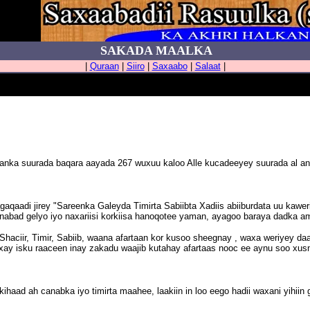
SAKADA MAALKA
|
Quraan
|
Siiro
|
Saxaabo
|
Salaat
|
aanka suurada baqara aayada 267 wuxuu kaloo Alle kucadeeyey suurada al 
agaqaadi jirey "Sareenka Galeyda Timirta Sabiibta Xadiis abiiburdata uu kawe
 nabad gelyo iyo naxariisi korkiisa hanoqotee yaman, ayagoo baraya dadka a
aciir, Timir, Sabiib, waana afartaan kor kusoo sheegnay , waxa weriyey daa
xay isku raaceen inay zakadu waajib kutahay afartaas nooc ee aynu soo xus
kihaad ah canabka iyo timirta maahee, laakiin in loo eego hadii waxani yihiin