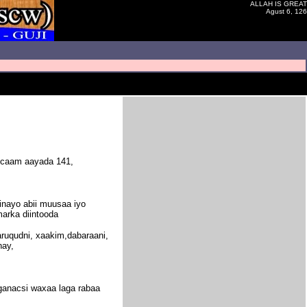
ALLAH IS GREAT
Agust 6, 126
ancaam aayada 141,
rinayo abii muusaa iyo
marka diintooda
ruqudni, xaakim,dabaraani,
nay,
 ganacsi waxaa laga rabaa