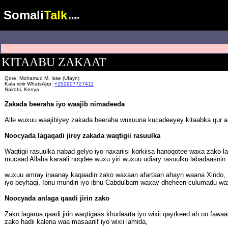
Somali
Talk
.com
KITAABU ZAKAAT
Qore: Mohamud M. Isse (Ufayn)
Kala xiriir WhatsApp:
+252907727411
Nairobi, Kenya
Zakada beeraha iyo waajib nimadeeda
Alle wuxuu waajibiyey zakada beeraha wuxuuna kucadeeyey kitaabka qur 
Noocyada lagaqadi jirey zakada waqtigii rasuulka
Waqtigii rasuulka nabad gelyo iyo naxariisi korkiisa hanoqotee waxa zako l
mucaad Allaha karaali noqdee wuxu yiri wuxuu udiary rasuulku labadaasnin
wuxuu amray inaanay kaqaadin zako waxaan afartaan ahayn waana Xindo, Sh
iyo beyhaqi, Ibnu mundiri iyo ibnu Cabdulbarri waxay dheheen culumadu wa
Noocyada anlaga qaadi jirin zako
Zako lagama qaadi jirin waqtigaas khudaarta iyo wixii qayrkeed ah oo fawaa
zako hadii kalena waa masaariif iyo wixii lamida,