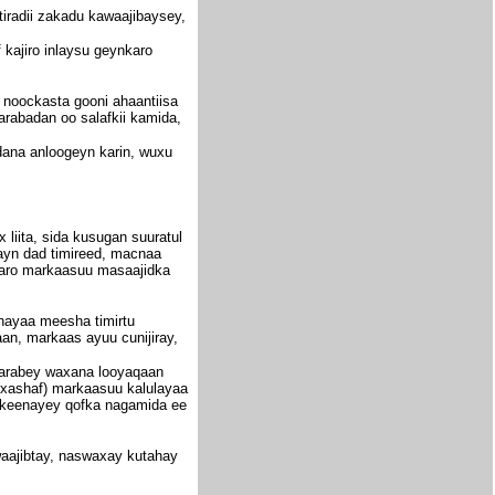
tiradii zakadu kawaajibaysey,
 kajiro inlaysu geynkaro
 noockasta gooni ahaantiisa
rabadan oo salafkii kamida,
odana anloogeyn karin, wuxu
iita, sida kusugan suuratul
ayn dad timireed, macnaa
ikaro markaasuu masaajidka
nayaa meesha timirtu
an, markaas ayuu cunijiray,
agarabey waxana looyaqaan
 (xashaf) markaasuu kalulayaa
 keenayey qofka nagamida ee
waajibtay, naswaxay kutahay