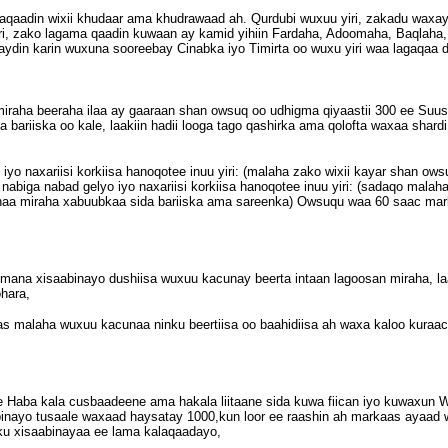
lagaqaadin wixii khudaar ama khudrawaad ah. Qurdubi wuxuu yiri, zakadu wax
yiri, zako lagama qaadin kuwaan ay kamid yihiin Fardaha, Adoomaha, Baqlah
akaydin karin wuxuna sooreebay Cinabka iyo Timirta oo wuxu yiri waa lagaqaa
miraha beeraha ilaa ay gaaraan shan owsuq oo udhigma qiyaastii 300 ee Suus
fta bariiska oo kale, laakiin hadii looga tago qashirka ama qolofta waxaa shard
iyo naxariisi korkiisa hanoqotee inuu yiri: (malaha zako wixii kayar shan o
nabiga nabad gelyo iyo naxariisi korkiisa hanoqotee inuu yiri: (sadaqo malah
naa miraha xabuubkaa sida bariiska ama sareenka) Owsuqu waa 60 saac mark
gumana xisaabinayo dushiisa wuxuu kacunay beerta intaan lagoosan miraha, la
hara,
s malaha wuxuu kacunaa ninku beertiisa oo baahidiisa ah waxa kaloo kuraaca
e Haba kala cusbaadeene ama hakala liitaane sida kuwa fiican iyo kuwaxun W
inayo tusaale waxaad haysatay 1000,kun loor ee raashin ah markaas ayaad 
ysku xisaabinayaa ee lama kalaqaadayo,