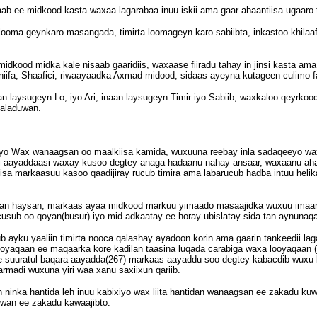
aab ee midkood kasta waxaa lagarabaa inuu iskii ama gaar ahaantiisa ugaaro 
ooma geynkaro masangada, timirta loomageyn karo sabiibta, inkastoo khilaaf
kood midka kale nisaab gaaridiis, waxaase fiiradu tahay in jinsi kasta ama
ifa, Shaafici, riwaayaadka Axmad midood, sidaas ayeyna kutageen culimo fa
n laysugeyn Lo, iyo Ari, inaan laysugeyn Timir iyo Sabiib, waxkaloo qeyrko
kaladuwan.
o Wax wanaagsan oo maalkiisa kamida, wuxuuna reebay inla sadaqeeyo wax l
iri aayaddaasi waxay kusoo degtey anaga hadaanu nahay ansaar, waxaanu ah
iisa markaasuu kasoo qaadijiray rucub timira ama labarucub hadba intuu hel
a an haysan, markaas ayaa midkood markuu yimaado masaajidka wuxuu imaa
sub oo qoyan(busur) iyo mid adkaatay ee horay ubislatay sida tan aynunaqa
ayku yaaliin timirta nooca qalashay ayadoon korin ama gaarin tankeedii l
 looyaqaan ee maqaarka kore kadilan taasina luqada carabiga waxa looyaqaan
e suuratul baqara aayadda(267) markaas aayaddu soo degtey kabacdib wuxu
madi wuxuna yiri waa xanu saxiixun qariib.
 ninka hantida leh inuu kabixiyo wax liita hantidan wanaagsan ee zakadu ku
uwan ee zakadu kawaajibto.