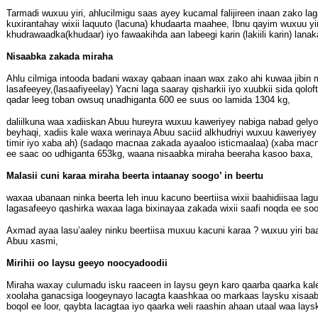
Tarmadi wuxuu yiri, ahlucilmigu saas ayey kucamal falijireen inaan zako 
kuxirantahay wixii laquuto (lacuna) khudaarta maahee, Ibnu qayim wuxuu 
khudrawaadka(khudaar) iyo fawaakihda aan labeegi karin (lakiili karin) lan
Nisaabka zakada miraha
Ahlu cilmiga intooda badani waxay qabaan inaan wax zako ahi kuwaa jibin 
lasafeeyey,(lasaafiyeelay) Yacni laga saaray qisharkii iyo xuubkii sida qolo
qadar leeg toban owsuq unadhiganta 600 ee suus oo lamida 1304 kg,
daliilkuna waa xadiiskan Abuu hureyra wuxuu kaweriyey nabiga nabad gelyo 
beyhaqi, xadiis kale waxa werinaya Abuu saciid alkhudriyi wuxuu kaweriyey 
timir iyo xaba ah) (sadaqo macnaa zakada ayaaloo isticmaalaa) (xaba mac
ee saac oo udhiganta 653kg, waana nisaabka miraha beeraha kasoo baxa,
Malasii cuni karaa miraha beerta intaanay soogo’ in beertu
waxaa ubanaan ninka beerta leh inuu kacuno beertiisa wixii baahidiisaa la
lagasafeeyo qashirka waxaa laga bixinayaa zakada wixii saafi noqda ee soo
Axmad ayaa lasu’aaley ninku beertiisa muxuu kacuni karaa ? wuxuu yiri baa
Abuu xasmi,
Mirihii oo laysu geeyo noocyadoodii
Miraha waxay culumadu isku raaceen in laysu geyn karo qaarba qaarka kal
xoolaha ganacsiga loogeynayo lacagta kaashkaa oo markaas laysku xisaab
boqol ee loor, qaybta lacagtaa iyo qaarka weli raashin ahaan utaal waa la