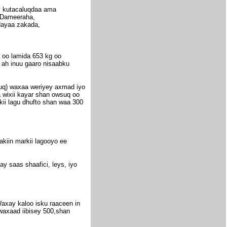
ay kutacaluqdaa ama
a,Dameeraha,
 dayaa zakada,
 oo lamida 653 kg oo
i ah inuu gaaro nisaabku
wsuq) waxaa weriyey axmad iyo
a wixii kayar shan owsuq oo
ii lagu dhufto shan waa 300
akiin markii lagooyo ee
y saas shaafici, leys, iyo
axay kaloo isku raaceen in
waxaad iibisey 500,shan