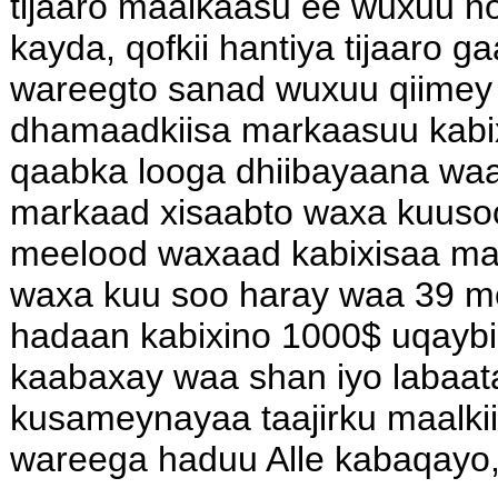
tijaaro maalkaasu ee wuxuu 
kayda, qofkii hantiya tijaaro 
wareegto sanad wuxuu qiimey
dhamaadkiisa markaasuu kabi
qaabka looga dhiibayaana waa
markaad xisaabto waxa kuuso
meelood waxaad kabixisaa m
waxa kuu soo haray waa 39 me
hadaan kabixino 1000$ uqayb
kaabaxay waa shan iyo labaat
kusameynayaa taajirku maalki
wareega haduu Alle kabaqayo