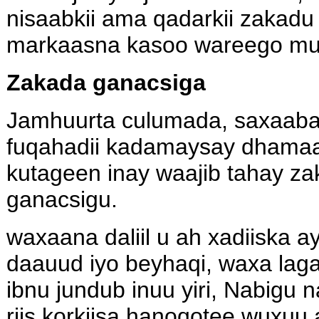
nisaabkii ama qadarkii zakadu 
markaasna kasoo wareego m
Zakada ganacsiga
Jamhuurta culumada, saxaabada
fuqahadii kadamaysay dhama
kutageen inay waajib tahay za
ganacsigu.
waxaana daliil u ah xadiiska 
daauud iyo beyhaqi, waxa lag
ibnu jundub inuu yiri, Nabigu 
riis korkiisa hanoqotee wuxuu