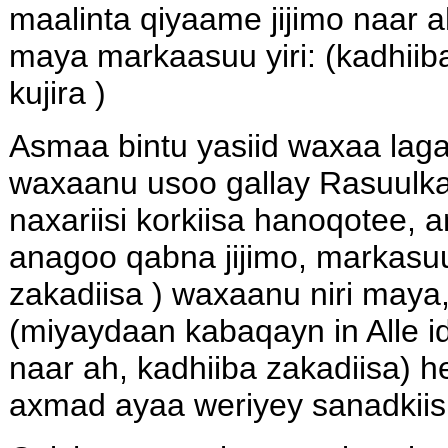
maalinta qiyaame jijimo naar 
maya markaasuu yiri: (kadhiib
kujira )
Asmaa bintu yasiid waxaa laga 
waxaanu usoo gallay Rasuulka
naxariisi korkiisa hanoqotee, 
anagoo qabna jijimo, markasuu
zakadiisa ) waxaanu niri maya,
(miyaydaan kabaqayn in Alle idi
naar ah, kadhiiba zakadiisa) h
axmad ayaa weriyey sanadkiis