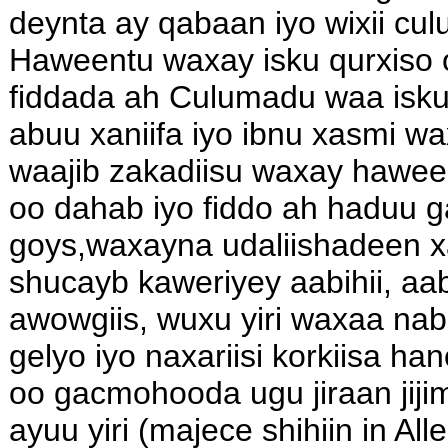
deynta ay qabaan iyo wixii c
Haweentu waxay isku qurxiso 
fiddada ah Culumadu waa isku 
abuu xaniifa iyo ibnu xasmi 
waajib zakadiisu waxay hawee
oo dahab iyo fiddo ah haduu 
goys,waxayna udaliishadeen x
shucayb kaweriyey aabihii, aa
awowgiis, wuxu yiri waxaa na
gelyo iyo naxariisi korkiisa h
oo gacmohooda ugu jiraan jij
ayuu yiri (majece shihiin in Alle