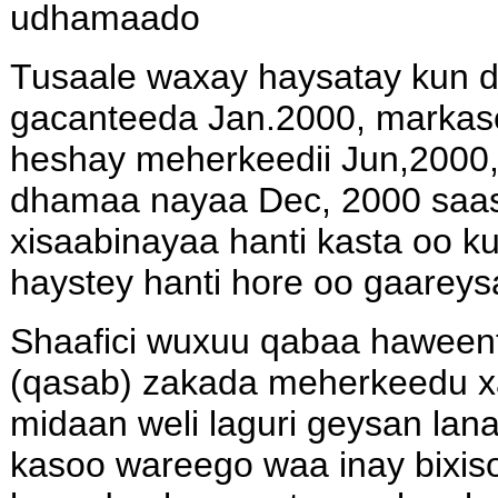
udhamaado
Tusaale waxay haysatay kun d
gacanteeda Jan.2000, markas
heshay meherkeedii Jun,2000
dhamaa nayaa Dec, 2000 saas
xisaabinayaa hanti kasta oo 
haystey hanti hore oo gaareys
Shaafici wuxuu qabaa haween
(qasab) zakada meherkeedu x
midaan weli laguri geysan lan
kasoo wareego waa inay bixis