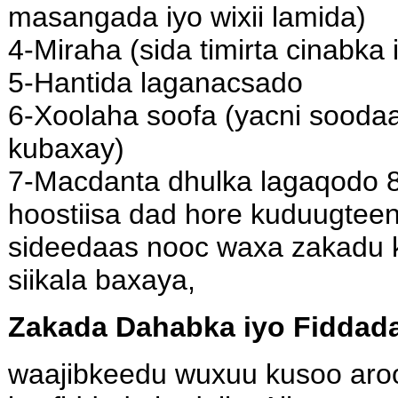
masangada iyo wixii lamida)
4-Miraha (sida timirta cinabka i
5-Hantida laganacsado
6-Xoolaha soofa (yacni sooda
kubaxay)
7-Macdanta dhulka lagaqodo 
hoostiisa dad hore kuduugteen
sideedaas nooc waxa zakadu
siikala baxaya,
Zakada Dahabka iyo Fiddad
waajibkeedu wuxuu kusoo aro