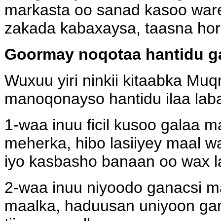
markasta oo sanad kasoo war
zakada kabaxaysa, taasna hor
Goormay noqotaa hantidu ga
Wuxuu yiri ninkii kitaabka Mu
manoqonayso hantidu ilaa laba
1-waa inuu ficil kusoo galaa m
meherka, hibo lasiiyey maal w
iyo kasbasho banaan oo wax l
2-waa inuu niyoodo ganacsi m
maalka, haduusan uniyoon g