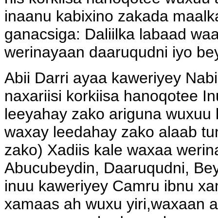
inaanu kabixino zakada maalk
ganacsiga: Daliilka labaad waa
werinayaan daaruqudni iyo bey
Abii Darri ayaa kaweriyey Nab
naxariisi korkiisa hanoqotee In
leeyahay zako ariguna wuxuu 
waxay leedahay zako alaab t
zako) Xadiis kale waxaa werin
Abucubeydin, Daaruqudni, Bey
inuu kaweriyey Camru ibnu xa
xamaas ah wuxu yiri,waxaan a