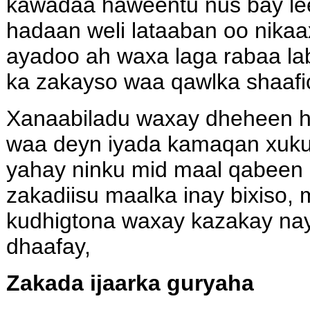
kawadaa haweentu nus bay l
hadaan weli lataaban oo nikaa
ayadoo ah waxa laga rabaa l
ka zakayso waa qawlka shaafic
Xanaabiladu waxay dheheen 
waa deyn iyada kamaqan xuku
yahay ninku mid maal qabeen
zakadiisu maalka inay bixiso,
kudhigtona waxay kazakay nay
dhaafay,
Zakada ijaarka guryaha