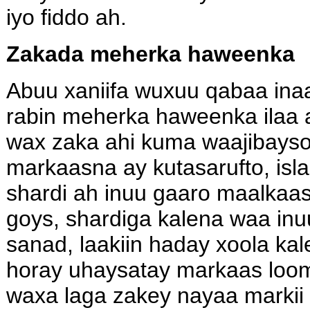
iyo fiddo ah.
Zakada meherka haweenka
Abuu xaniifa wuxuu qabaa ina
rabin meherka haweenka ilaa 
wax zaka ahi kuma waajibayso i
markaasna ay kutasarufto, is
shardi ah inuu gaaro maalkaa
goys, shardiga kalena waa in
sanad, laakiin haday xoola ka
horay uhaysatay markaas looma
waxa laga zakey nayaa markii