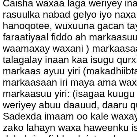
Caisha waxaa laga weriyey inay
rasuulka nabad gelyo iyo naxari
hanoqotee, wuxuuna gacan ta
faraatiyaal fiddo ah markaasuu 
waamaxay waxani ) markaasaa
talagalay inaan kaa isugu qurx
markaas ayuu yiri (makadhiibt
markaasaan iri maya ama waxan 
markaasuu yiri: (isagaa kuugu
weriyey abuu daauud, daaru qu
Sadexda imaam oo kale waxay
zako lahayn waxa haweenku is