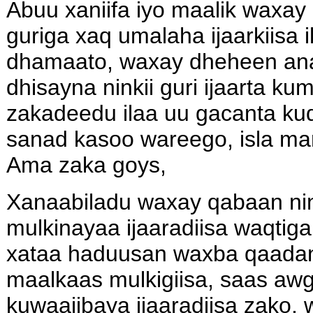
Abuu xaniifa iyo maalik waxay 
guriga xaq umalaha ijaarkiisa 
dhamaato, waxay dheheen an
dhisayna ninkii guri ijaarta ku
zakadeedu ilaa uu gacanta k
sanad kasoo wareego, isla m
Ama zaka goys,
Xanaabiladu waxay qabaan nink
mulkinayaa ijaaradiisa waqtiga
xataa haduusan waxba qaadan 
maalkaas mulkigiisa, saas a
kuwaajibaya ijaaradiisa zako,