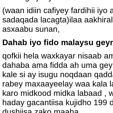
(waan idiin cafiyey fardihii iy
sadaqada lacagta)ilaa aakhira
asxaabu sunan,
Dahab iyo fido malaysu gey
qofkii hela waxkayar nisaab 
dahaba ama fidda ah uma gey
kale si ay isugu noqdaan qadd
rabey maxaayeelay waa kala la
karo midkood midka labaad , wa
haday gacantiisa kujidho 199 d
dushiisa zako maaha