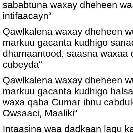
sababtuna waxay dheheen waa
intifaacayn“
Qawlkalena waxay dheheen w
markuu gacanta kudhigo sanad
dhamaantood, saasna waxaa qa
cubeyda“
Qawlkalena waxay dheheen w
markuu gacanta kudhigo halsa
waxa qaba Cumar ibnu cabdulc
Owsaaci, Maaliki“
Intaasina waa dadkaan lagu ka