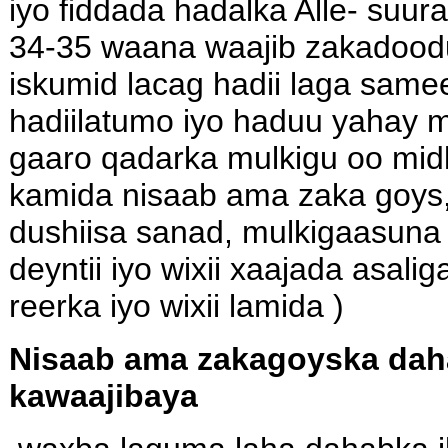
iyo fiddada hadalka Alle- suu
34-35 waana waajib zakadood
iskumid lacag hadii laga samee
hadiilatumo iyo haduu yahay m
gaaro qadarka mulkigu oo mid
kamida nisaab ama zaka goys
dushiisa sanad, mulkigaasuna
deyntii iyo wixii xaajada asalig
reerka iyo wixii lamida )
Nisaab ama zakagoyska dah
kawaajibaya