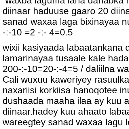
waxba laguma laha dahabka i
diinaar haduuse gaaro 20 dii
sanad waxaa laga bixinayaa nu
-:-10 =2 -:- 4=0.5
wixii kasiyaada labaatankana
lamarinayaa tusaale kale hada
200-:-10=20-:-4=5 / daliilna w
Cali wuxuu kaweriyey rasuulka
naxariisi korkiisa hanoqotee in
dushaada maaha ilaa ay kuu a
diinaar.hadey kuu ahaato laba
wareegtey sanad waxaa lagu l