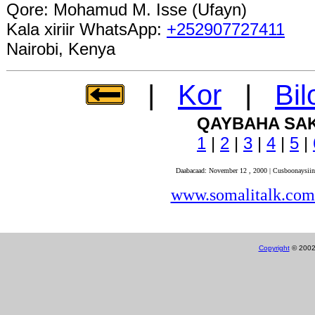
Qore: Mohamud M. Isse (Ufayn)
Kala xiriir WhatsApp:
+252907727411
Nairobi, Kenya
|
Kor
|
Bi
QAYBAHA SA
1
|
2
|
3
|
4
|
5
|
Daabacaad: November 12 , 2000 | Cusboonaysii
www.somalitalk.com
Copyright
© 200