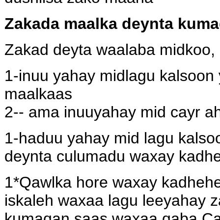
Zakada maalka deynta kum
Zakad deyta waalaba midkoo,
1-inuu yahay midlagu kalsoon 
maalkaas
2-- ama inuuyahay mid cayr a
1-haduu yahay mid lagu kalso
deynta culumadu waxay kadh
1*Qawlka hore waxay kadhehe
iskaleh waxaa lagu leeyahay 
kumaqan saas waxaa qaba Cali,