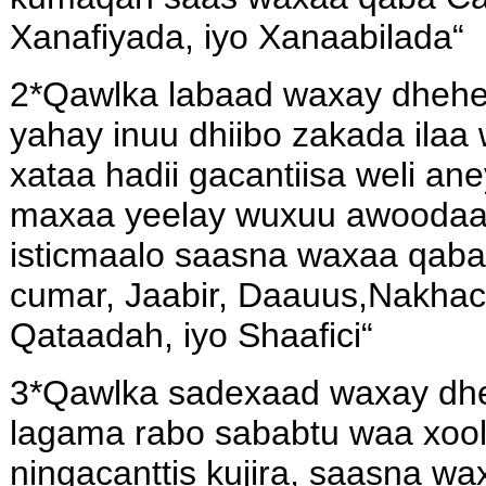
Xanafiyada, iyo Xanaabilada“
2*Qawlka labaad waxay dheh
yahay inuu dhiibo zakada ilaa
xataa hadii gacantiisa weli an
maxaa yeelay wuxuu awoodaa i
isticmaalo saasna waxaa qab
cumar, Jaabir, Daauus,Nakhaci
Qataadah, iyo Shaafici“
3*Qawlka sadexaad waxay dh
lagama rabo sababtu waa xoo
ningacanttis kujira, saasna w