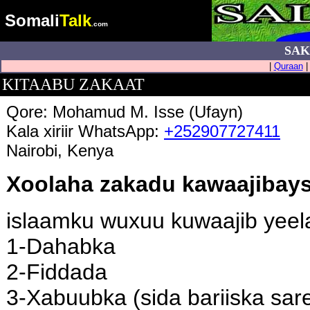
Somali
Talk
.com
SAK
|
Quraan
KITAABU ZAKAAT
Qore: Mohamud M. Isse (Ufayn)
Kala xiriir WhatsApp:
+252907727411
Nairobi, Kenya
Xoolaha zakadu kawaajibay
islaamku wuxuu kuwaajib yeel
1-Dahabka
2-Fiddada
3-Xabuubka (sida bariiska sa