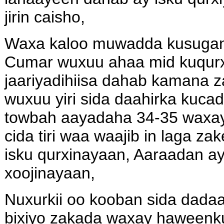
jirin caisho,
Waxa kaloo muwadda kusugan 
Cumar wuxuu ahaa mid kuqurxi
jaariyadihiisa dahab kamana 
wuxuu yiri sida daahirka kucad
towbah aayadaha 34-35 waxa
cida tiri waa waajib in laga 
isku qurxinayaan, Aaraadan 
xoojinayaan,
Nuxurkii oo kooban sida dadaa
bixiyo zakada waxay haweenk