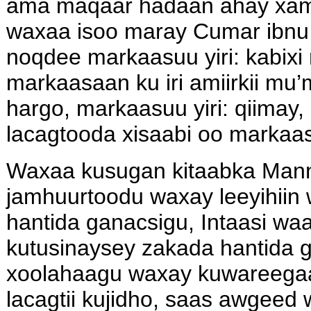
ama maqaar hadaan ahay xa
waxaa isoo maray Cumar ibnu 
noqdee markaasuu yiri: kabixi
markaasaan ku iri amiirkii mu
hargo, markaasuu yiri: qiima
lacagtooda xisaabi oo markaas
Waxaa kusugan kitaabka Mann
jamhuurtoodu waxay leeyihiin
hantida ganacsigu, Intaasi waa 
kutusinaysey zakada hantida 
xoolahaagu waxay kuwareegaa
lacagtii kujidho, saas awgeed