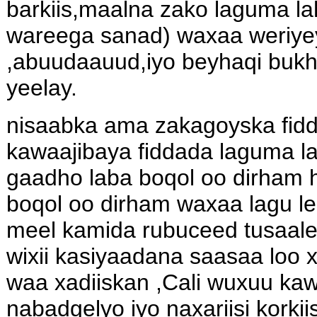
barkiis,maalna zako laguma la
wareega sanad) waxaa weriy
,abuudaauud,iyo beyhaqi bukh
yeelay.
nisaabka ama zakagoyska fidd
kawaajibaya fiddada laguma la
gaadho laba boqol oo dirham
boqol oo dirham waxaa lagu l
meel kamida rubuceed tusaale
wixii kasiyaadana saasaa loo x
waa xadiiskan ,Cali wuxuu kaw
nabadgelyo iyo naxariisi korkii