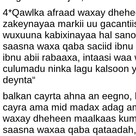
4*Qawlka afraad waxay dheh
zakeynayaa markii uu gacanti
wuxuuna kabixinayaa hal sano
saasna waxa qaba saciid ibnu
ibnu abii rabaaxa, intaasi wa
culumadu ninka lagu kalsoon 
deynta“
balkan cayrta ahna an eegno,
cayra ama mid madax adag am
waxay dheheen maalkaas kum
saasna waxaa qaba qataadah, 