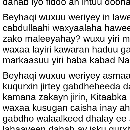
dahab iyo fiddo ah intuu doon
Beyhaqi wuxuu weriyey in lawey
cabdullaahi waxyaalaha hawee
zako maleeyahay? wuxu yiri 
waxaa layiri kawaran haduu ga
markaasuu yiri haba kabad N
Beyhaqi wuxuu weriyey asmaa b
kuqurxin jirtey gabdheheeda 
kamana zakayn jirin, Kitaabk
waxaa kusugan caisha inay a
gabdho walaalkeed dhalay e
lahaayeen dahab ay isku qur