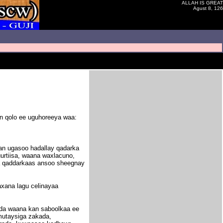
ALLAH IS GREAT
Agust 8, 126
an qolo ee uguhoreeya waa:
an ugasoo hadallay qadarka
urtiisa, waana waxlacuno,
ya qaddarkaas ansoo sheegnay
axana lagu celinayaa
eda waana kan saboolkaa ee
 mutaysiga zakada,