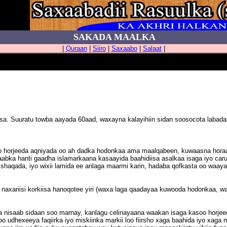
SAKADA MAALKA
|
Quraan
|
Siiro
|
Saxaabo
|
Salaat
|
sa. Suuratu towba aayada 60aad, waxayna kalayihiin sidan soosocota labad
oo horjeeda aqniyada oo ah dadka hodonkaa ama maalqabeen, kuwaasna hora
abka hanti gaadha islamarkaana kasaayida baahidiisa asalkaa isaga iyo caru
a shaqada, iyo wixii lamida ee anlaga maarmi karin, hadaba qofkasta oo waa
 naxariisi korkiisa hanoqotee yiri (waxa laga qaadayaa kuwooda hodonkaa, w
nisaab sidaan soo marnay, kanlagu celinayaana waakan isaga kasoo horje
o udhexeeya faqiirka iyo miskiinka markii loo fiirsho xaga baahida iyo xaga