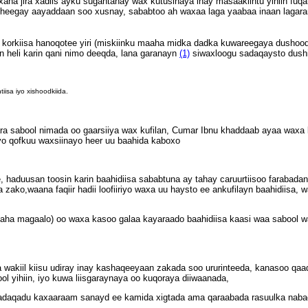
ana jira xadiis ayku sugantahay wax kutusinaya inay masaakiintu yihiin fu
sheegay aayaddaan soo xusnay, sababtoo ah waxaa laga yaabaa inaan lagaran
iisi korkiisa hanoqotee yiri (miskiinku maaha midka dadka kuwareegaya dusho
n heli karin qani nimo deeqda, lana garanayn
(1)
siwaxloogu sadaqaysto dushi
sa iyo xishoodkiida.
a sabool nimada oo gaarsiiya wax kufilan, Cumar Ibnu khaddaab ayaa waxa l
iyo qofkuu waxsiinayo heer uu baahida kaboxo
aduusan toosin karin baahidiisa sababtuna ay tahay caruurtiisoo farabadan
zako,waana faqiir hadii loofiiriyo waxa uu haysto ee ankufilayn baahidiisa, 
uryaha magaalo) oo waxa kasoo galaa kayaraado baahidiisa kaasi waa sabool 
akiil kiisu udiray inay kashaqeeyaan zakada soo ururinteeda, kanasoo qa
 yihiin, iyo kuwa liisgaraynaya oo kuqoraya diiwaanada,
sadaqadu kaxaaraam sanayd ee kamida xigtada ama qaraabada rasuulka nabad g