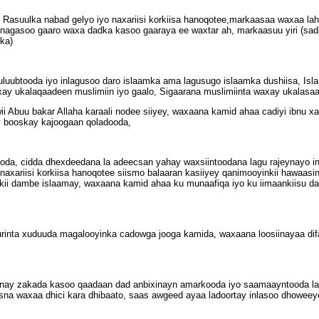
 Rasuulka nabad gelyo iyo naxariisi korkiisa hanoqotee,markaasaa waxaa lah
u nagasoo gaaro waxa dadka kasoo gaaraya ee waxtar ah, markaasuu yiri (s
ka)
luubtooda iyo inlagusoo daro islaamka ama lagusugo islaamka dushiisa, Isl
ay ukalaqaadeen muslimiin iyo gaalo, Sigaarana muslimiinta waxay ukalasaa
 Abuu bakar Allaha karaali nodee siiyey, waxaana kamid ahaa cadiyi ibnu xaa
y booskay kajoogaan qoladooda,
ooda, cidda dhexdeedana la adeecsan yahay waxsiintoodana lagu rajeynayo 
 naxariisi korkiisa hanoqotee siismo balaaran kasiiyey qanimooyinkii hawaasi
rkii dambe islaamay, waxaana kamid ahaa ku munaafiqa iyo ku iimaankiisu da
rinta xuduuda magalooyinka cadowga jooga kamida, waxaana loosiinayaa dif
 inay zakada kasoo qaadaan dad anbixinayn amarkooda iyo saamaayntooda la 
na waxaa dhici kara dhibaato, saas awgeed ayaa ladoortay inlasoo dhoweey