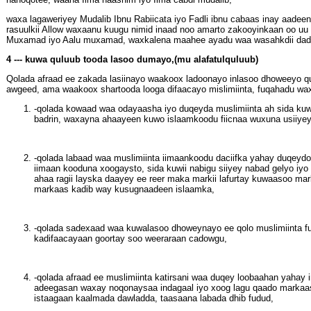
waxa lagaweriyey Mudalib Ibnu Rabiicata iyo Fadli ibnu cabaas inay aadeen
rasuulkii Allow waxaanu kuugu nimid inaad noo amarto zakooyinkaan oo u
Muxamad iyo Aalu muxamad, waxkalena maahee ayadu waa wasahkdii dad
4 --- kuwa quluub tooda lasoo dumayo,(mu alafatulquluub)
Qolada afraad ee zakada lasiinayo waakoox ladoonayo inlasoo dhoweeyo qu
awgeed, ama waakoox shartooda looga difaacayo mislimiinta, fuqahadu wax
-qolada kowaad waa odayaasha iyo duqeyda muslimiinta ah sida kuwii
badrin, waxayna ahaayeen kuwo islaamkoodu fiicnaa wuxuna usiiye
-qolada labaad waa muslimiinta iimaankoodu daciifka yahay duqeyd
iimaan kooduna xoogaysto, sida kuwii nabigu siiyey nabad gelyo iyo
ahaa ragii layska daayey ee reer maka markii lafurtay kuwaasoo ma
markaas kadib way kusugnaadeen islaamka,
-qolada sadexaad waa kuwalasoo dhoweynayo ee qolo muslimiinta fu
kadifaacayaan goortay soo weeraraan cadowgu,
-qolada afraad ee muslimiinta katirsani waa duqey loobaahan yahay
adeegasan waxay noqonaysaa indagaal iyo xoog lagu qaado markaas
istaagaan kaalmada dawladda, taasaana labada dhib fudud,