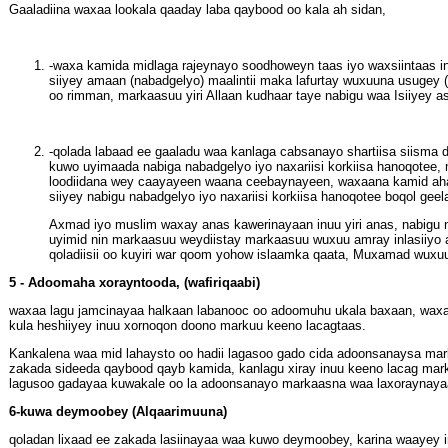
Gaaladiina waxaa lookala qaaday laba qaybood oo kala ah sidan,
-waxa kamida midlaga rajeynayo soodhoweyn taas iyo waxsiintaas inu
siiyey amaan (nabadgelyo) maalintii maka lafurtay wuxuuna usugey (u
oo rimman, markaasuu yiri Allaan kudhaar taye nabigu waa Isiiyey 
-qolada labaad ee gaaladu waa kanlaga cabsanayo shartiisa siisma d
kuwo uyimaada nabiga nabadgelyo iyo naxariisi korkiisa hanoqotee, 
loodiidana wey caayayeen waana ceebaynayeen, waxaana kamid ahaa
siiyey nabigu nabadgelyo iyo naxariisi korkiisa hanoqotee boqol geel
Axmad iyo muslim waxay anas kawerinayaan inuu yiri anas, nabigu nab
uyimid nin markaasuu weydiistay markaasuu wuxuu amray inlasiiyo 
qoladiisii oo kuyiri war qoom yohow islaamka qaata, Muxamad wuxuu 
5 - Adoomaha xorayntooda, (wafiriqaabi)
waxaa lagu jamcinayaa halkaan labanooc oo adoomuhu ukala baxaan, waxay
kula heshiiyey inuu xornoqon doono markuu keeno lacagtaas.
Kankalena waa mid lahaysto oo hadii lagasoo gado cida adoonsanaysa ma
zakada sideeda qaybood qayb kamida, kanlagu xiray inuu keeno lacag ma
lagusoo gadayaa kuwakale oo la adoonsanayo markaasna waa laxoraynaya
6-kuwa deymoobey (Alqaarimuuna)
qoladan lixaad ee zakada lasiinayaa waa kuwo deymoobey, karina waayey