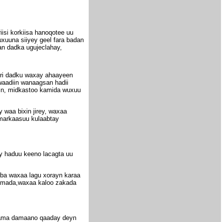
isi korkiisa hanoqotee uu
uxuuna siiyey geel fara badan
an dadka ugujeclahay,
yiri dadku waxay ahaayeen
waadiin wanaagsan hadii
nin, midkastoo kamida wuxuu
 waa bixin jirey, waxaa
 markaasuu kulaabtay
y haduu keeno lacagta uu
ba waxaa lagu xorayn karaa
nimada,waxaa kaloo zakada
y ama damaano qaaday deyn