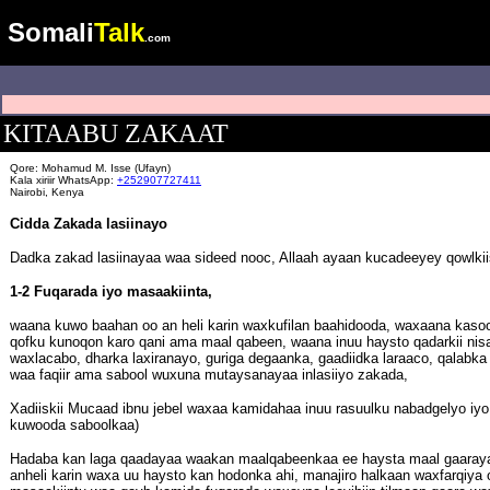
Somali
Talk
.com
KITAABU ZAKAAT
Qore: Mohamud M. Isse (Ufayn)
Kala xiriir WhatsApp:
+252907727411
Nairobi, Kenya
Cidda Zakada lasiinayo
Dadka zakad lasiinayaa waa sideed nooc, Allaah ayaan kucadeeyey qowlkii
1-2 Fuqarada iyo masaakiinta,
waana kuwo baahan oo an heli karin waxkufilan baahidooda, waxaana kas
qofku kunoqon karo qani ama maal qabeen, waana inuu haysto qadarkii nisa
waxlacabo, dharka laxiranayo, guriga degaanka, gaadiidka laraaco, qalabk
waa faqiir ama sabool wuxuna mutaysanayaa inlasiiyo zakada,
Xadiiskii Mucaad ibnu jebel waxaa kamidahaa inuu rasuulku nabadgelyo iyo
kuwooda saboolkaa)
Hadaba kan laga qaadayaa waakan maalqabeenkaa ee haysta maal gaaraya 
anheli karin waxa uu haysto kan hodonka ahi, manajiro halkaan waxfarqiya o