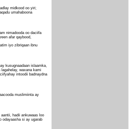
adlay midkood oo yiri;
adaqadu umahaboona
aam nimadooda oo daciifa
reen afar qaybood,
tim iyo zibriqaan ibnu
inay kusugnaadaan islaamka,
n lagahelay, waxana kami
ciifyahay intoodii badnaydna
aacooda muslimiinta ay
aantii, hadii ankuwaas loo
o odayaasha si ay ugarab