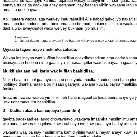
masaakiintu waa qayb kamida fuqarada waxayna leeyihiin tilmaan gaara wax
sanaya tuugsiga dadkuna aney garanayn inay baahan yihiin waxaana lagu 
ama isu qurxinayaan,
Abii hureera waxaa laga weriyey inuu rasuulkii Alle nabad gelyo iyo naxar
ama laba luqmadood, ama timir ama laba timrood, laakiin miskiinku waakaa
dadka wax uweydiisto) waxa weryey bukhaari iyo muslim,
Ereybixin,
1-macnaa dadku magaranayaan inuu baahan yahay oo waxay arkaan dhawrsoo naantii
Qiyaasta lagasiinayo miskiinka zakada,
Waxaa lasiinayaa wax kufilan baahidiisa dhexdhexaadkaa ama qadar kasaar
bixinaysaan hodonti nimo gaarsiiya, macnaa qofkii waxdhii bayaa hagaarsi
Mulkiilaha aan heli karin wax kufilan baahidiisa,
Ninka haysta maal gaaraya nisaab noocyada maalka kuudoonoba hanoqdee, h
loofiiriyo dhanka maalka oo nisaab gaaraya, waxana kuwaajibaysa maalkiisa 
faqiirka,
Imaamu nawawi wuxuu yiri ninkii leh hanti maguurtaa (sida beeraha iyo g
wax udhamays tira baahidiisa.
3 -- Dadka zakada kashaqeeya (caamiliin)
qaybta sadexaad ee lasoo dhowaynayo waakuwa imaamka muslimiintu ama w
waxaana kuwaas soogelaya kuwa xafidaya iyo kuwa raacaya haday xoolanool
waxaana waajiba inay muslimiinta kamid yihiin waana inayan ahayn kuwii 
hanoqotee, waana Ilma haashim iyo Ilma cabdi mudalib,