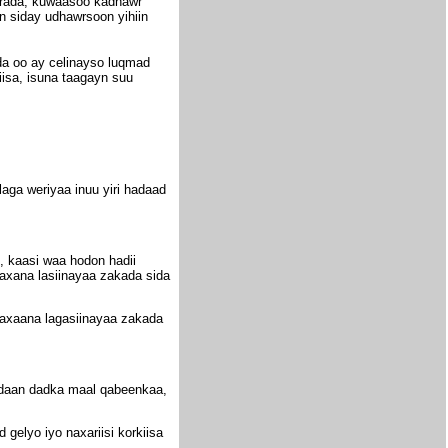
qarada, kuwaasoo kadhawr
 siday udhawrsoon yihiin
oda oo ay celinayso luqmad
isa, isuna taagayn suu
aga weriyaa inuu yiri hadaad
, kaasi waa hodon hadii
waxana lasiinayaa zakada sida
waxaana lagasiinayaa zakada
adaan dadka maal qabeenkaa,
elyo iyo naxariisi korkiisa