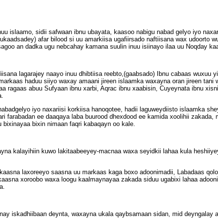
u islaamo, sidii safwaan ibnu ubayata, kaasoo nabigu nabad gelyo iyo naxari
kaadsadey) afar bilood si uu amarkiisa ugafiirsado naftiisana wax udoorto w
asagoo an dadka ugu nebcahay kamana suulin inuu isiinayo ilaa uu Noqday ka
iisana lagarajey naayo inuu dhibtiisa reebto,(gaabsado) Ibnu cabaas wuxuu 
markaas haduu siiyo waxay amaani jireen islaamka waxayna oran jireen tani 
 ragaas abuu Sufyaan ibnu xarbi, Aqrac ibnu xaabisin, Cuyeynata ibnu xis
a.
adgelyo iyo naxariisi korkiisa hanoqotee, hadii laguweydiisto islaamka shey
ari farabadan ee daaqaya laba buurood dhexdood ee kamida xoolihii zakada,
bixinayaa bixin nimaan faqri kabaqayn oo kale.
na kalayihiin kuwo lakitaabeeyey-macnaa waxa seyidkii lahaa kula heshiiye
rkaasna laxoreeyo saasna uu markaas kaga boxo adoonimadii, Labadaas qolo
rkaasna xoroobo waxa loogu kaalmaynayaa zakada siduu ugabixi lahaa adoo
a.
 inay iskadhiibaan deynta, waxayna ukala qaybsamaan sidan, mid deyngala