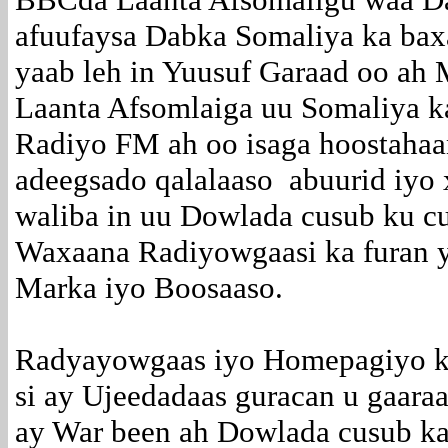
afuufaysa Dabka Somaliya ka bax
yaab leh in Yuusuf Garaad oo a
Laanta Afsomlaiga uu Somaliya k
Radiyo FM ah oo isaga hoostahaa
adeegsado qalalaaso abuurid iyo x
waliba in uu Dowlada cusub ku c
Waxaana Radiyowgaasi ka furan y
Marka iyo Boosaaso.
Radyayowgaas iyo Homepagiyo k
si ay Ujeedadaas guracan u gaaraa
ay War been ah Dowlada cusub ka 