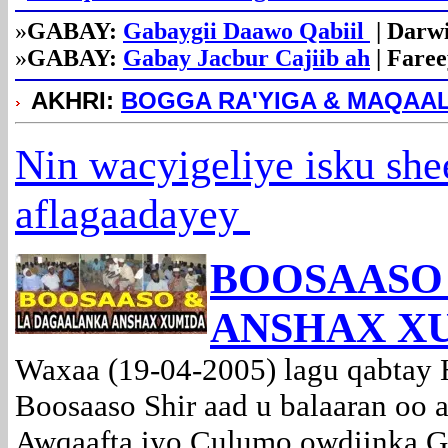
»
GABAY:
Gabaygii Daawo Qabiil
| Darwi
»
GABAY:
Gabay Jacbur Cajiib ah
| Faree
AKHRI:
BOGGA RA'YIGA & MAQA
Nin wacyigeliye isku sh
aflagaadayey
BOOSAASO
ANSHAX X
Waxaa (19-04-2005) lagu qabtay 
Boosaaso Shir aad u balaaran oo 
Awqaafta iyo Culumo owdiinka Go