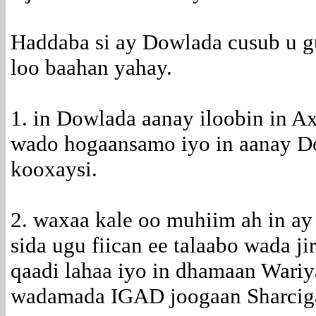
Haddaba si ay Dowlada cusub u g
loo baahan yahay.
1. in Dowlada aanay iloobin in Ax
wado hogaansamo iyo in aanay Do
kooxaysi.
2. waxaa kale oo muhiim ah in a
sida ugu fiican ee talaabo wada j
qaadi lahaa iyo in dhamaan Wari
wadamada IGAD joogaan Sharciga