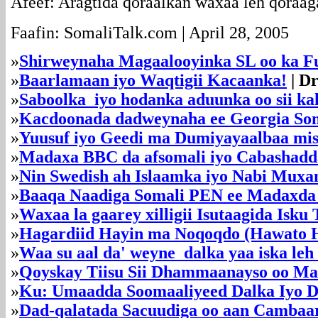
Afeef: Aragtida qoraalkan waxaa leh qoraag
Faafin: SomaliTalk.com | April 28, 2005
»
Shirweynaha Magaalooyinka SL oo ka 
»
Baarlamaan iyo Waqtigii Kacaanka!
| D
»
Saboolka iyo hodanka aduunka oo sii ka
»
Kacdoonada dadweynaha ee Georgia Som
»
Yuusuf iyo Geedi ma Dumiyayaalbaa mi
»
Madaxa BBC da afsomali iyo Cabashadda
»
Nin Swedish ah Islaamka iyo Nabi Mux
»
Baaqa Naadiga Somali PEN ee Madaxda
»
Waxaa la gaarey xilligii Isutaagida Isk
»
Hagardiid Hayin ma Noqoqdo (Hawato H
»
Waa su aal da' weyne dalka yaa iska leh 
»
Qoyskay Tiisu Sii Dhammaanayso oo Masa
»
Ku: Umaadda Soomaaliyeed Dalka Iyo 
»
Dad-qalatada Sacuudiga oo aan Cambaa