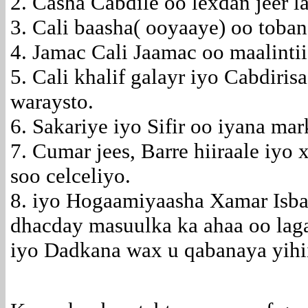
2. Casha Cabdile oo lexdan jeer l
3. Cali baasha( ooyaaye) oo toban
4. Jamac Cali Jaamac oo maalintii 
5. Cali khalif galayr iyo Cabdiri
waraysto.
6. Sakariye iyo Sifir oo iyana mar
7. Cumar jees, Barre hiiraale iyo
soo celceliyo.
8. iyo Hogaamiyaasha Xamar Isbaa
dhacday masuulka ka ahaa oo lag
iyo Dadkana wax u qabanaya yihi