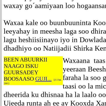
waxay go´aamiyaan loo hogaansa
Waxaa kale oo buunbuuninta Kooxd
leeyahay in meesha laga soo dhir
lagu heshiisiinayo iyo in Dowlad
dhadhiyo oo Natiijadii Shirka Ke
Waxaana taas 
BEEN ABUURKII
NAAGO ISKU
yeeraan Beesh
GUURSADEY
faraha la soo
BOOSAASO
GUJI...
[21 Feb.
taasi oo la mi
2001]
dheerida ku dhisnaa ha la laalo o
Ujeeda runta ah ee ay Kooxda Xam