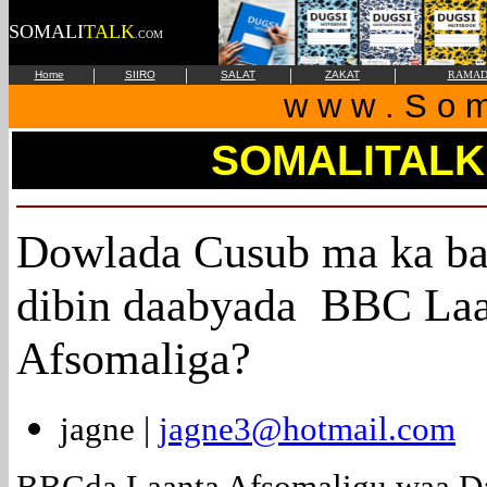
SOMALI
TALK
.COM
|
|
|
|
Home
SIIRO
SALAT
ZAKAT
RAMAD
w w w . S o m 
SOMALITALK
Dowlada Cusub ma ka b
dibin daabyada BBC Laa
Afsomaliga?
jagne |
jagne3@hotmail.com
BBCda Laanta Afsomaligu waa D