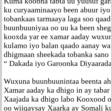
Kuma koobna tabta uu yuusuf ga
ku curyaaminaayo been abuur iyo
tobankaas tarmaaya laga soo qaa
buunbuuniyaa oo uu ka been she
kooxda yar ee xamar aaday wuxuna
kulamo iyo balan qaado aanay wa
dhigmaan sheekada tobanka sano 
“ Dakada iyo Garoonka Diyaaradah
Wuxuna buunbuunintaa beenta ah u
Xamar aaday ka dhigo in ay tabar 
Xaajada ka dhigo labo Kooxood oo
oo wiiqaysay Xaarka ay Somali ku 