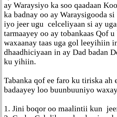
ay Waraysiyo ka soo qaadaan Ko
ka badnay oo ay Waraysigooda si
iyo jeer ugu celceliyaan si ay ug
tarmaayey oo ay tobankaas Qof u
waxaanay taas uga gol leeyihiin 
dhaadhiciyaan in ay Dad badan 
ku yihiin.
Tabanka qof ee faro ku tiriska ah 
badaayey loo buunbuuniyo waxay 
1. Jini boqor oo maalintii kun jee