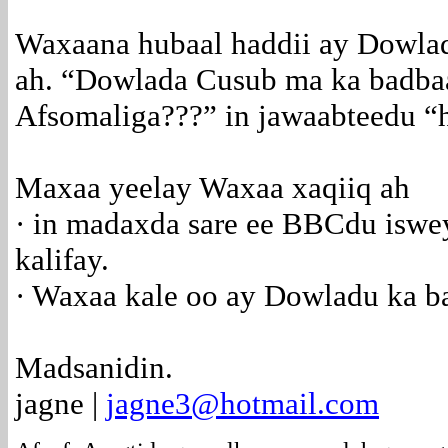
Waxaana hubaal haddii ay Dowlad
ah. “Dowlada Cusub ma ka badb
Afsomaliga???” in jawaabteedu “
Maxaa yeelay Waxaa xaqiiq ah
· in madaxda sare ee BBCdu isw
kalifay.
· Waxaa kale oo ay Dowladu ka b
Madsanidin.
jagne |
jagne3@hotmail.com